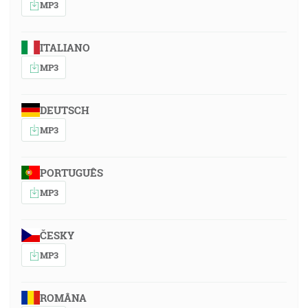
MP3
ITALIANO
MP3
DEUTSCH
MP3
PORTUGUÊS
MP3
ČESKY
MP3
ROMÂNA