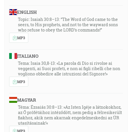
ENGLISH
Topic: Isaiah 30:8–13: “The Word of God came to the
seers, to His prophets, and not to the wayward sons
who refuse to obey the LORD’s commands!”
MP3
ITALIANO
Tema: Isaia 30,8-13: «La parola di Dio si rivolse ai
veggenti, ai Suoi profeti, e non ai figli ribelli che non
vogliono obbedire alle istruzioni del Signore!»
MP3
MAGYAR
Téma: Ézsaiás 30:8–13: »Az Isten Igéje a látnokokhoz,
az Ő prófétáihoz intéződött, nem pedig a félresikerült
fiakhoz, akik nem akarnak engedelmeskedni az ÚR
utasításainak!«
MP3