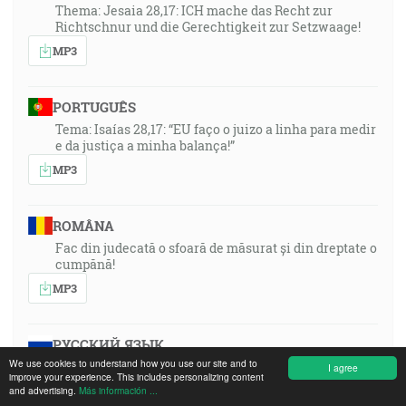
Thema: Jesaia 28,17: ICH mache das Recht zur
Richtschnur und die Gerechtigkeit zur Setzwaage!
MP3
PORTUGUÊS
Tema: Isaías 28,17: “EU faço o juizo a linha para medir
e da justiça a minha balança!”
MP3
ROMÂNA
Fac din judecată o sfoară de măsurat și din dreptate o
cumpănă!
MP3
РУССКИЙ ЯЗЫК
We use cookies to understand how you use our site and to
Thema: Jesaia 28,17: ICH mache das Recht zur
I agree
improve your experience. This includes personalizing content
Richtschnur und die Gerechtigkeit zur Setzwaage!
and advertising.
Más información ...