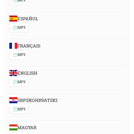
ESPAÑOL
MP3
FRANÇAIS
MP3
ENGLISH
MP3
SRPSKOHRVATSKI
MP3
MAGYAR