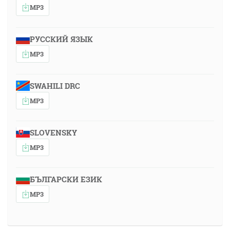
MP3
РУССКИЙ ЯЗЫК
MP3
SWAHILI DRC
MP3
SLOVENSKY
MP3
БЪЛГАРСКИ ЕЗИК
MP3