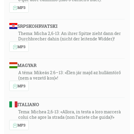
MP3
SRPSKOHRVATSKI
Thema: Micha 2,6-13: An ihrer Spitze zieht dann der
Durchbrecher dahin (nicht der leitende Widder)!
MP3
MAGYAR
A téma: Mikeás 2:6–13: »Élen jár majd az hullámtörő
(nem a vezető kos)«!
MP3
ITALIANO
Tema: Michea 2,6-13: «Allora, in testa a loro marcerà
colui che apre la strada (non l’ariete che guida)!»
MP3