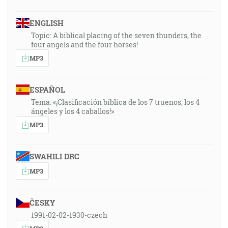
ENGLISH
Topic: A biblical placing of the seven thunders, the
four angels and the four horses!
MP3
ESPAÑOL
Tema: «¡Clasificación bíblica de los 7 truenos, los 4
ángeles y los 4 caballos!»
MP3
SWAHILI DRC
MP3
ČESKY
1991-02-02-1930-czech