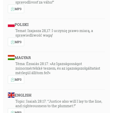
spravodlivosť za váhu!“
MP3
POLSKI
Temat: Izajasza 28,17: I uczynię prawo miarą, a
sprawiedliwość wagą!
MP3
MAGYAR
Téma: Ézsaiás 28:17: »Az Igazságosságot
zsinormértékké teszem, és az igazságszolgáltatást
mérlegül állítom fel!«
MP3
ENGLISH
Topic: Isaiah 28:17: “Justice also will I lay to the line,
and righteousness to the plummet.!”
MP3