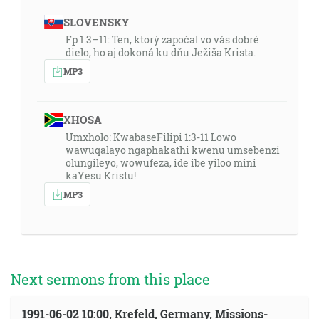
SLOVENSKY
Fp 1:3–11: Ten, ktorý započal vo vás dobré
dielo, ho aj dokoná ku dňu Ježiša Krista.
MP3
XHOSA
Umxholo: KwabaseFilipi 1:3-11 Lowo
wawuqalayo ngaphakathi kwenu umsebenzi
olungileyo, wowufeza, ide ibe yiloo mini
kaYesu Kristu!
MP3
Next sermons from this place
1991-06-02 10:00, Krefeld, Germany, Missions-