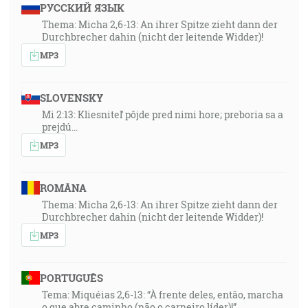
РУССКИЙ ЯЗЫК
Thema: Micha 2,6-13: An ihrer Spitze zieht dann der
Durchbrecher dahin (nicht der leitende Widder)!
MP3
SLOVENSKY
Mi 2:13: Kliesniteľ pôjde pred nimi hore; preboria sa a
prejdú…
MP3
ROMÂNA
Thema: Micha 2,6-13: An ihrer Spitze zieht dann der
Durchbrecher dahin (nicht der leitende Widder)!
MP3
PORTUGUÊS
Tema: Miquéias 2,6-13: “À frente deles, então, marcha
o que abre caminho (não o carneiro líder)!”