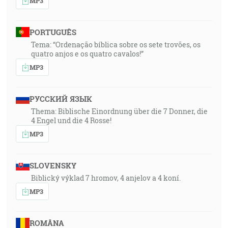
MP3
PORTUGUÊS
Tema: “Ordenação bíblica sobre os sete trovões, os
quatro anjos e os quatro cavalos!”
MP3
РУССКИЙ ЯЗЫК
Thema: Biblische Einordnung über die 7 Donner, die
4 Engel und die 4 Rosse!
MP3
SLOVENSKY
Biblický výklad 7 hromov, 4 anjelov a 4 koní.
MP3
ROMÂNA