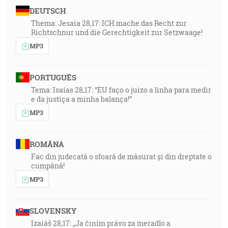
DEUTSCH
Thema: Jesaia 28,17: ICH mache das Recht zur
Richtschnur und die Gerechtigkeit zur Setzwaage!
MP3
PORTUGUÊS
Tema: Isaías 28,17: “EU faço o juizo a linha para medir
e da justiça a minha balança!”
MP3
ROMÂNA
Fac din judecată o sfoară de măsurat și din dreptate o
cumpănă!
MP3
SLOVENSKY
Izaiáš 28,17: „Ja činím právo za meradlo a