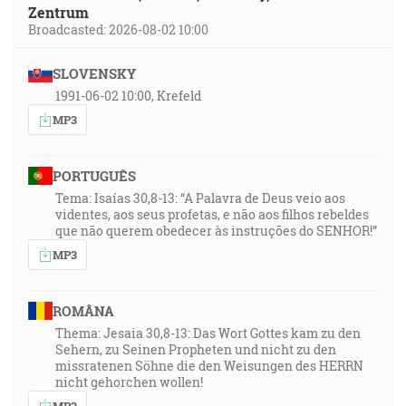
Zentrum
Broadcasted: 2026-08-02 10:00
SLOVENSKY
1991-06-02 10:00, Krefeld
MP3
PORTUGUÊS
Tema: Isaías 30,8-13: “A Palavra de Deus veio aos
videntes, aos seus profetas, e não aos filhos rebeldes
que não querem obedecer às instruções do SENHOR!”
MP3
ROMÂNA
Thema: Jesaia 30,8-13: Das Wort Gottes kam zu den
Sehern, zu Seinen Propheten und nicht zu den
missratenen Söhne die den Weisungen des HERRN
nicht gehorchen wollen!
MP3