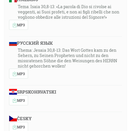
Tema: Isaia 30,8-13: «La parola di Dio si rivolse ai
veggenti, ai Suoi profeti, e non ai figli ribelli che non
vogliono obbedire alle istruzioni del Signore!»
MP3
РУССКИЙ ЯЗЫК
Thema: Jesaia 30,8-13: Das Wort Gottes kam zu den
Sehern, zu Seinen Propheten und nicht zu den
missratenen Söhne die den Weisungen des HERRN
nicht gehorchen wollen!
MP3
SRPSKOHRVATSKI
MP3
ČESKY
MP3