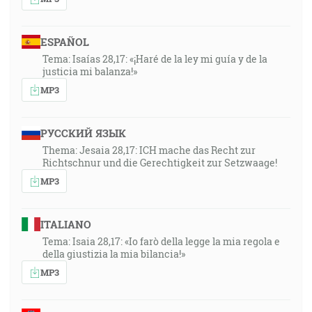
ESPAÑOL
Tema: Isaías 28,17: «¡Haré de la ley mi guía y de la
justicia mi balanza!»
MP3
РУССКИЙ ЯЗЫК
Thema: Jesaia 28,17: ICH mache das Recht zur
Richtschnur und die Gerechtigkeit zur Setzwaage!
MP3
ITALIANO
Tema: Isaia 28,17: «Io farò della legge la mia regola e
della giustizia la mia bilancia!»
MP3