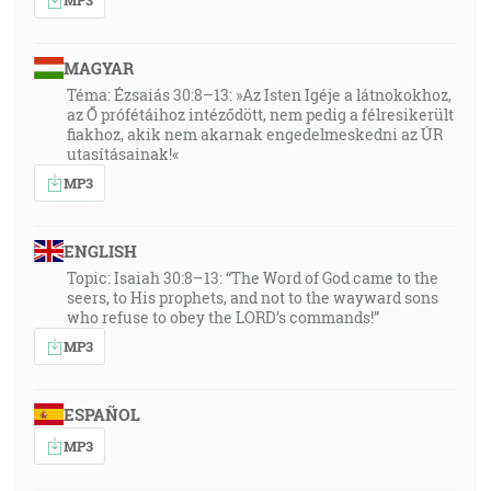
MAGYAR
Téma: Ézsaiás 30:8–13: »Az Isten Igéje a látnokokhoz,
az Ő prófétáihoz intéződött, nem pedig a félresikerült
fiakhoz, akik nem akarnak engedelmeskedni az ÚR
utasításainak!«
MP3
ENGLISH
Topic: Isaiah 30:8–13: “The Word of God came to the
seers, to His prophets, and not to the wayward sons
who refuse to obey the LORD’s commands!”
MP3
ESPAÑOL
MP3