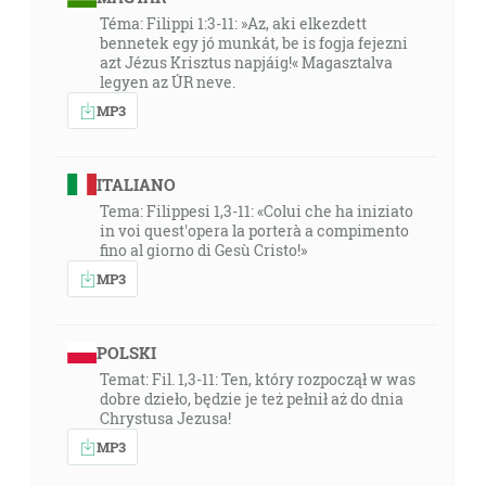
Téma: Filippi 1:3-11: »Az, aki elkezdett
bennetek egy jó munkát, be is fogja fejezni
azt Jézus Krisztus napjáig!« Magasztalva
legyen az ÚR neve.
MP3
ITALIANO
Tema: Filippesi 1,3-11: «Colui che ha iniziato
in voi quest'opera la porterà a compimento
fino al giorno di Gesù Cristo!»
MP3
POLSKI
Temat: Fil. 1,3-11: Ten, który rozpoczął w was
dobre dzieło, będzie je też pełnił aż do dnia
Chrystusa Jezusa!
MP3