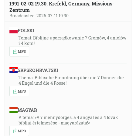
1991-02-02 19:30, Krefeld, Germany, Missions-
Zentrum
Broadcasted: 2026-07-11 19:30
POLSKI
Temat: Biblijne uporządkowanie 7 Gromów, 4 aniołów
i 4 koni!
MP3
SRPSKOHRVATSKI
Thema: Biblische Einordnung über die 7 Donner, die
4 Engel und die 4 Rosse!
MP3
MAGYAR
A téma: »A 7 mennydörgés, a 4 angyal és a 4 lovak
bibliai értelmezése - magyarázata!«
MP3