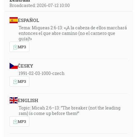
Broadcasted: 2026-07-12 10:00
ESPAÑOL
Tema: Miqueas 2:6-13: «¡A la cabeza de ellos marchará
entonces el que abre camino (no el carnero que
guía)!»
MP3
ČESKY
1991-02-03-1000-czech
MP3
ENGLISH
Topic: Micah 2:6–13: “The breaker (not the leading
ram) is come up before them!”
MP3