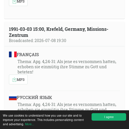
MP3
1991-03-03 15:00, Krefeld, Germany, Missions-
Zentrum
Broadcasted: 2026-07-08 19:30
FRANÇAIS
Thema: Apg. 4,24-31: Als jene es vernommen hatten,
erhoben sie einmütig ihre Stimme zu Gott und
beteten!
MP3
РУССКИЙ ЯЗЫК
Thema: Apg. 4,24-31: Als jene es vernommen hatten,
erhoben sie einmütig ihre Stimme zu Gott und
beteten!
We use cookies to understand how you use our site and to
I agree
improve your experience. This includes personalizing content
MP3
and advertising.
More...