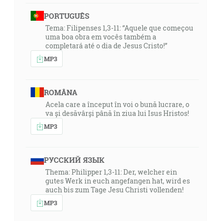
PORTUGUÊS
Tema: Filipenses 1,3-11: “Aquele que começou
uma boa obra em vocês também a
completará até o dia de Jesus Cristo!”
MP3
ROMÂNA
Acela care a început în voi o bună lucrare, o
va și desăvârși până în ziua lui Isus Hristos!
MP3
РУССКИЙ ЯЗЫК
Thema: Philipper 1,3-11: Der, welcher ein
gutes Werk in euch angefangen hat, wird es
auch bis zum Tage Jesu Christi vollenden!
MP3