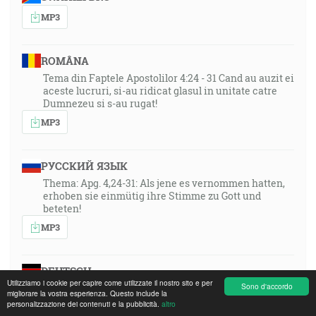
MP3
ROMÂNA
Tema din Faptele Apostolilor 4:24 - 31 Cand au auzit ei
aceste lucruri, si-au ridicat glasul in unitate catre
Dumnezeu si s-au rugat!
MP3
РУССКИЙ ЯЗЫК
Thema: Apg. 4,24-31: Als jene es vernommen hatten,
erhoben sie einmütig ihre Stimme zu Gott und
beteten!
MP3
DEUTSCH
Utilizziamo i cookie per capire come utilizzate il nostro sito e per
Sono d'accordo
Thema: Apg. 4,24-31: Als jene es vernommen hatten,
migliorare la vostra esperienza. Questo include la
erhoben sie einmütig ihre Stimme zu Gott und
personalizzazione dei contenuti e la pubblicità.
altro
beteten!