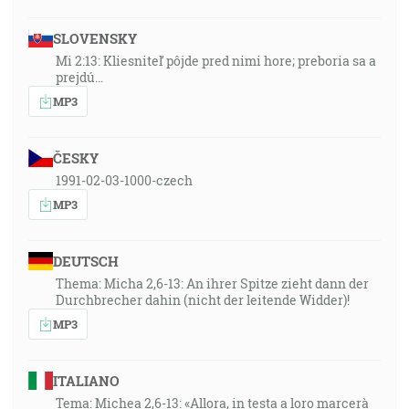
SLOVENSKY
Mi 2:13: Kliesniteľ pôjde pred nimi hore; preboria sa a
prejdú…
MP3
ČESKY
1991-02-03-1000-czech
MP3
DEUTSCH
Thema: Micha 2,6-13: An ihrer Spitze zieht dann der
Durchbrecher dahin (nicht der leitende Widder)!
MP3
ITALIANO
Tema: Michea 2,6-13: «Allora, in testa a loro marcerà