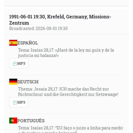
1991-06-01 19:30, Krefeld, Germany, Missions-
Zentrum
Broadcasted: 2026-08-01 19:30
ESPAÑOL
Tema: Isaías 28,17: «¡Haré de la ley mi guía y de la
justicia mi balanza!»
MP3
DEUTSCH
Thema: Jesaia 28,17: ICH mache das Recht zur
Richtschnur und die Gerechtigkeit zur Setzwaage!
MP3
PORTUGUÊS
Tema: Isaías 28,17: “EU faço o juizo a linha para medir