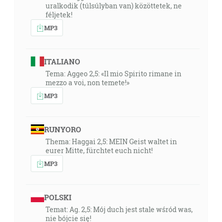
uralkodik (túlsúlyban van) közöttetek, ne
féljetek!
MP3
ITALIANO
Tema: Aggeo 2,5: «Il mio Spirito rimane in
mezzo a voi, non temete!»
MP3
RUNYORO
Thema: Haggai 2,5: MEIN Geist waltet in
eurer Mitte, fürchtet euch nicht!
MP3
POLSKI
Temat: Ag. 2,5: Mój duch jest stale wśród was,
nie bójcie się!