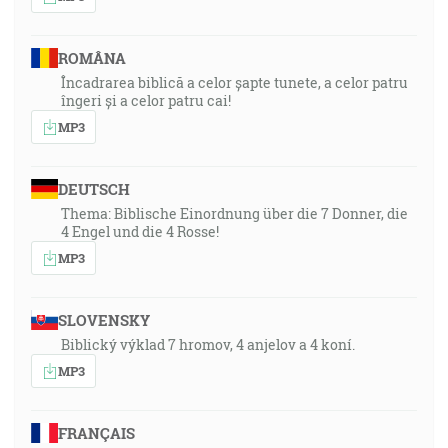
ROMÂNA
Încadrarea biblică a celor șapte tunete, a celor patru
îngeri și a celor patru cai!
MP3
DEUTSCH
Thema: Biblische Einordnung über die 7 Donner, die
4 Engel und die 4 Rosse!
MP3
SLOVENSKY
Biblický výklad 7 hromov, 4 anjelov a 4 koní.
MP3
FRANÇAIS