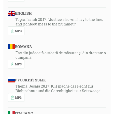
ENGLISH
Topic: Isaiah 28:17: “Justice also will I lay to the line,
and righteousness to the plummet.!”
MP3
ROMÂNA
Fac din judecată o sfoară de măsurat și din dreptate o
cumpănă!
MP3
РУССКИЙ ЯЗЫК
Thema: Jesaia 28,17: ICH mache das Recht zur
Richtschnur und die Gerechtigkeit zur Setzwaage!
MP3
ITALIANO