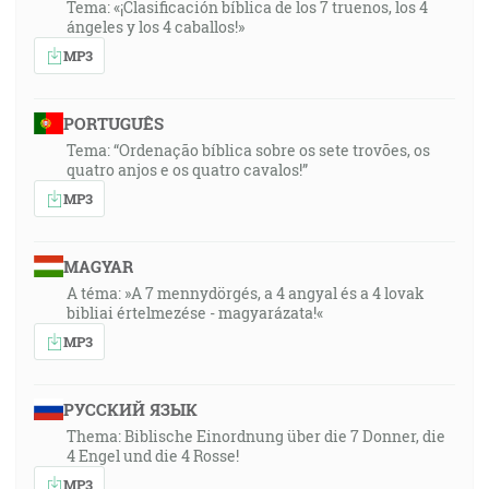
Tema: «¡Clasificación bíblica de los 7 truenos, los 4
ángeles y los 4 caballos!»
MP3
PORTUGUÊS
Tema: “Ordenação bíblica sobre os sete trovões, os
quatro anjos e os quatro cavalos!”
MP3
MAGYAR
A téma: »A 7 mennydörgés, a 4 angyal és a 4 lovak
bibliai értelmezése - magyarázata!«
MP3
РУССКИЙ ЯЗЫК
Thema: Biblische Einordnung über die 7 Donner, die
4 Engel und die 4 Rosse!
MP3