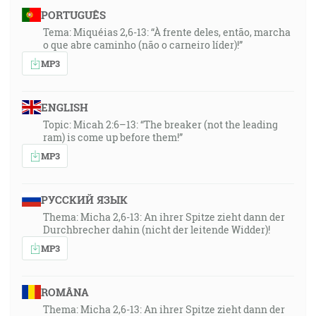
PORTUGUÊS
Tema: Miquéias 2,6-13: “À frente deles, então, marcha
o que abre caminho (não o carneiro líder)!”
MP3
ENGLISH
Topic: Micah 2:6–13: “The breaker (not the leading
ram) is come up before them!”
MP3
РУССКИЙ ЯЗЫК
Thema: Micha 2,6-13: An ihrer Spitze zieht dann der
Durchbrecher dahin (nicht der leitende Widder)!
MP3
ROMÂNA
Thema: Micha 2,6-13: An ihrer Spitze zieht dann der