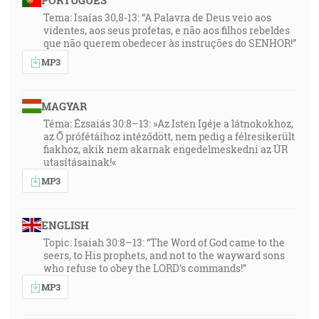
PORTUGUÊS
Tema: Isaías 30,8-13: “A Palavra de Deus veio aos
videntes, aos seus profetas, e não aos filhos rebeldes
que não querem obedecer às instruções do SENHOR!”
MP3
MAGYAR
Téma: Ézsaiás 30:8–13: »Az Isten Igéje a látnokokhoz,
az Ő prófétáihoz intéződött, nem pedig a félresikerült
fiakhoz, akik nem akarnak engedelmeskedni az ÚR
utasításainak!«
MP3
ENGLISH
Topic: Isaiah 30:8–13: “The Word of God came to the
seers, to His prophets, and not to the wayward sons
who refuse to obey the LORD’s commands!”
MP3