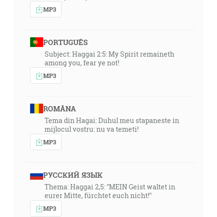
MP3
PORTUGUÊS
Subject: Haggai 2:5: My Spirit remaineth
among you, fear ye not!
MP3
ROMÂNA
Tema din Hagai: Duhul meu stapaneste in
mijlocul vostru: nu va temeti!
MP3
РУССКИЙ ЯЗЫК
Thema: Haggai 2,5: "MEIN Geist waltet in
eurer Mitte, fürchtet euch nicht!"
MP3