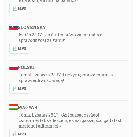
e da justiça a minha balança!”
MP3
SLOVENSKY
Izaiáš 28,17: „Ja činím právo za meradlo a
spravodlivosť za váhu!“
MP3
POLSKI
Temat: Izajasza 28,17: I uczynię prawo miarą, a
sprawiedliwość wagą!
MP3
MAGYAR
Téma: Ézsaiás 28:17: »Az Igazságosságot
zsinormértékké teszem, és az igazságszolgáltatást
mérlegül állítom fel!«
MP3