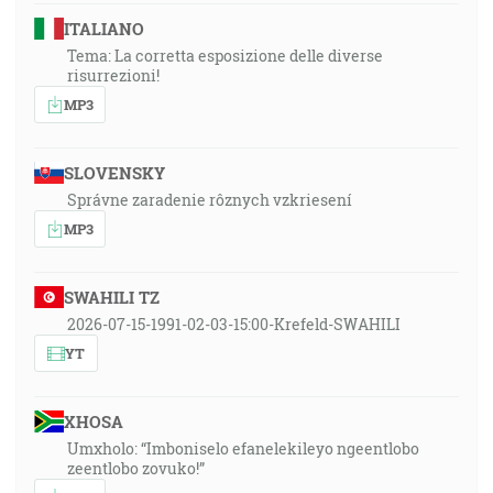
ITALIANO
Tema: La corretta esposizione delle diverse
risurrezioni!
MP3
SLOVENSKY
Správne zaradenie rôznych vzkriesení
MP3
SWAHILI TZ
2026-07-15-1991-02-03-15:00-Krefeld-SWAHILI
YT
XHOSA
Umxholo: “Imboniselo efanelekileyo ngeentlobo
zeentlobo zovuko!”