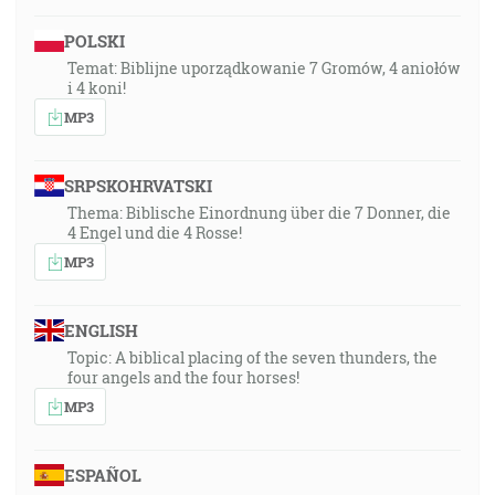
POLSKI
Temat: Biblijne uporządkowanie 7 Gromów, 4 aniołów
i 4 koni!
MP3
SRPSKOHRVATSKI
Thema: Biblische Einordnung über die 7 Donner, die
4 Engel und die 4 Rosse!
MP3
ENGLISH
Topic: A biblical placing of the seven thunders, the
four angels and the four horses!
MP3
ESPAÑOL