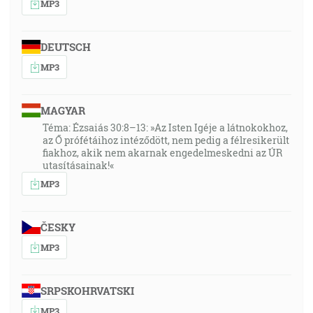
MP3
DEUTSCH
MP3
MAGYAR
Téma: Ézsaiás 30:8–13: »Az Isten Igéje a látnokokhoz,
az Ő prófétáihoz intéződött, nem pedig a félresikerült
fiakhoz, akik nem akarnak engedelmeskedni az ÚR
utasításainak!«
MP3
ČESKY
MP3
SRPSKOHRVATSKI
MP3