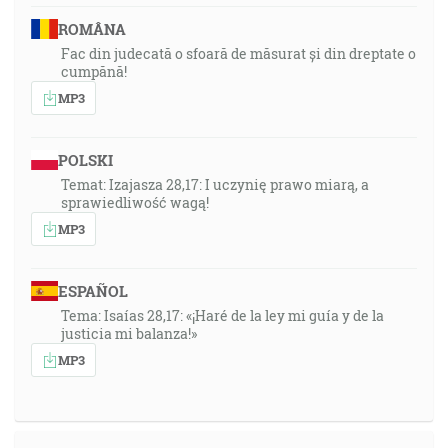
ROMÂNA
Fac din judecată o sfoară de măsurat și din dreptate o
cumpănă!
MP3
POLSKI
Temat: Izajasza 28,17: I uczynię prawo miarą, a
sprawiedliwość wagą!
MP3
ESPAÑOL
Tema: Isaías 28,17: «¡Haré de la ley mi guía y de la
justicia mi balanza!»
MP3