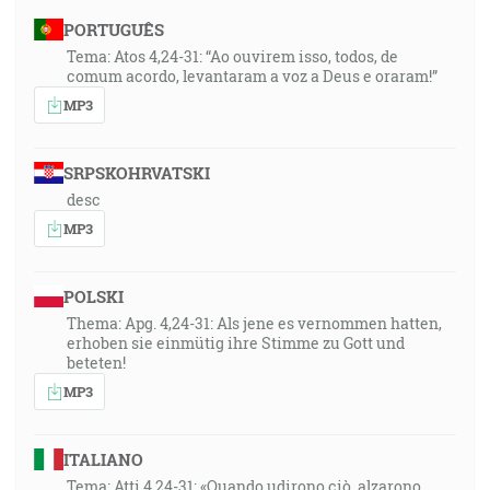
PORTUGUÊS
Tema: Atos 4,24-31: “Ao ouvirem isso, todos, de
comum acordo, levantaram a voz a Deus e oraram!”
MP3
SRPSKOHRVATSKI
desc
MP3
POLSKI
Thema: Apg. 4,24-31: Als jene es vernommen hatten,
erhoben sie einmütig ihre Stimme zu Gott und
beteten!
MP3
ITALIANO
Tema: Atti 4,24-31: «Quando udirono ciò, alzarono