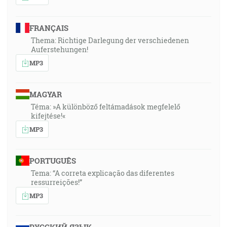
FRANÇAIS
Thema: Richtige Darlegung der verschiedenen
Auferstehungen!
MP3
MAGYAR
Téma: »A különböző feltámadások megfelelő
kifejtése!«
MP3
PORTUGUÊS
Tema: “A correta explicação das diferentes
ressurreições!”
MP3