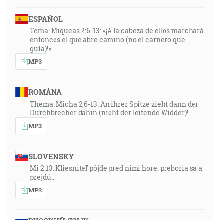
ESPAÑOL
Tema: Miqueas 2:6-13: «¡A la cabeza de ellos marchará
entonces el que abre camino (no el carnero que
guía)!»
MP3
ROMÂNA
Thema: Micha 2,6-13: An ihrer Spitze zieht dann der
Durchbrecher dahin (nicht der leitende Widder)!
MP3
SLOVENSKY
Mi 2:13: Kliesniteľ pôjde pred nimi hore; preboria sa a
prejdú…
MP3