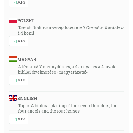
MP3
POLSKI
Temat: Biblijne uporządkowanie 7 Gromów, 4 aniołów
i 4 koni!
MP3
MAGYAR
A téma: »A 7 mennydörgés, a 4 angyal és a 4 lovak
bibliai értelmezése - magyarázata!«
MP3
ENGLISH
Topic: A biblical placing of the seven thunders, the
four angels and the four horses!
MP3