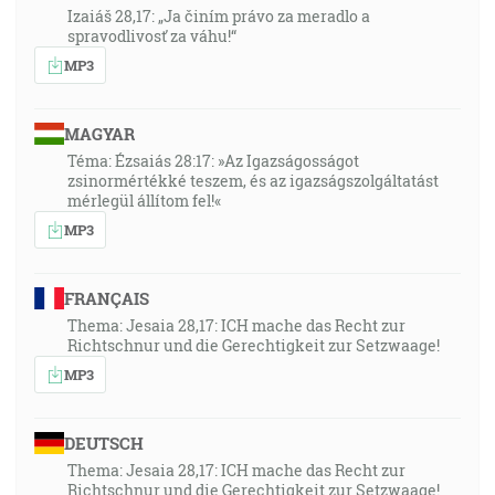
Izaiáš 28,17: „Ja činím právo za meradlo a
spravodlivosť za váhu!“
MP3
MAGYAR
Téma: Ézsaiás 28:17: »Az Igazságosságot
zsinormértékké teszem, és az igazságszolgáltatást
mérlegül állítom fel!«
MP3
FRANÇAIS
Thema: Jesaia 28,17: ICH mache das Recht zur
Richtschnur und die Gerechtigkeit zur Setzwaage!
MP3
DEUTSCH
Thema: Jesaia 28,17: ICH mache das Recht zur
Richtschnur und die Gerechtigkeit zur Setzwaage!