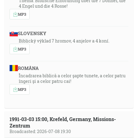
Thema: Biblische Einordnung über die 7 Donner, die
4 Engel und die 4 Rosse!
MP3
SLOVENSKY
Biblický výklad 7 hromov, 4 anjelov a 4 koní.
MP3
ROMÂNA
Încadrarea biblică a celor șapte tunete, a celor patru
îngeri și a celor patru cai!
MP3
1991-03-03 15:00, Krefeld, Germany, Missions-
Zentrum
Broadcasted: 2026-07-08 19:30