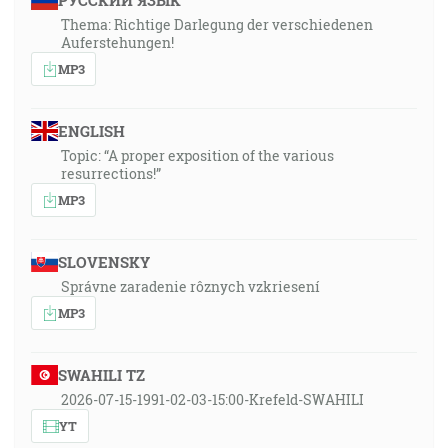
РУССКИЙ ЯЗЫК
Thema: Richtige Darlegung der verschiedenen
Auferstehungen!
MP3
ENGLISH
Topic: “A proper exposition of the various
resurrections!”
MP3
SLOVENSKY
Správne zaradenie rôznych vzkriesení
MP3
SWAHILI TZ
2026-07-15-1991-02-03-15:00-Krefeld-SWAHILI
YT