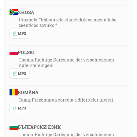
XHOSA
Umxholo: “Imboniselo efanelekileyo ngeentlobo
zeentlobo zovuko!”
MP3
POLSKI
Thema: Richtige Darlegung der verschiedenen
Auferstehungen!
MP3
ROMÂNA
Tema: Prezentarea corecta a diferitelor invieri.
MP3
БЪЛГАРСКИ ЕЗИК
Thema: Richtige Darlegung der verschiedenen