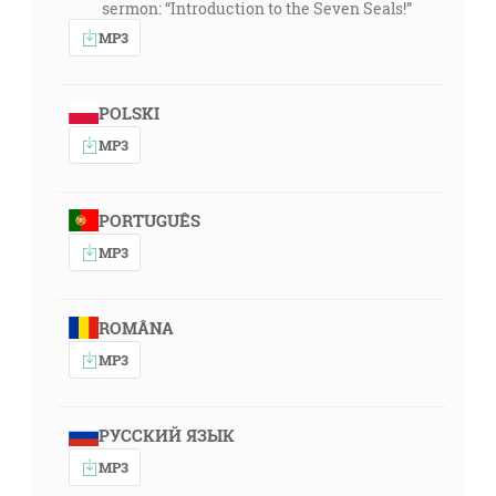
sermon: “Introduction to the Seven Seals!”
MP3
POLSKI
MP3
PORTUGUÊS
MP3
ROMÂNA
MP3
РУССКИЙ ЯЗЫК
MP3