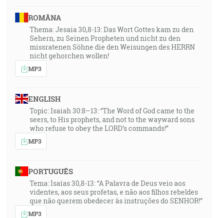
ROMÂNA
Thema: Jesaia 30,8-13: Das Wort Gottes kam zu den
Sehern, zu Seinen Propheten und nicht zu den
missratenen Söhne die den Weisungen des HERRN
nicht gehorchen wollen!
MP3
ENGLISH
Topic: Isaiah 30:8–13: “The Word of God came to the
seers, to His prophets, and not to the wayward sons
who refuse to obey the LORD’s commands!”
MP3
PORTUGUÊS
Tema: Isaías 30,8-13: “A Palavra de Deus veio aos
videntes, aos seus profetas, e não aos filhos rebeldes
que não querem obedecer às instruções do SENHOR!”
MP3