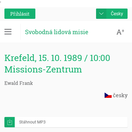
'
Přihlásit
Česky
A
+
Svobodná lidová misie
Krefeld, 15. 10. 1989 / 10:00
Missions-Zentrum
Ewald Frank
česky
Stáhnout MP3