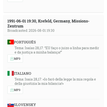
1991-06-01 19:30, Krefeld, Germany, Missions-
Zentrum
Broadcasted: 2026-08-01 19:30
PORTUGUÊS
Tema: Isaías 28,17: “EU faço o juizo a linha para medir
e da justiça a minha balança!”
MP3
ITALIANO
Tema: Isaia 28,17: «Io farò della legge la mia regola e
della giustizia la mia bilancia!»
MP3
SLOVENSKY