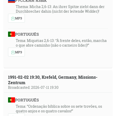
РУССКИЙ ЯЗЫК
Thema: Micha 2,6-13: An ihrer Spitze zieht dann der
Durchbrecher dahin (nicht der leitende Widder)!
MP3
PORTUGUÊS
Tema: Miquéias 2,6-13: “À frente deles, então, marcha
o que abre caminho (não o carneiro líder)!”
MP3
1991-02-02 19:30, Krefeld, Germany, Missions-
Zentrum
Broadcasted: 2026-07-11 19:30
PORTUGUÊS
Tema: “Ordenação bíblica sobre os sete trovões, os
quatro anjos e os quatro cavalos!”