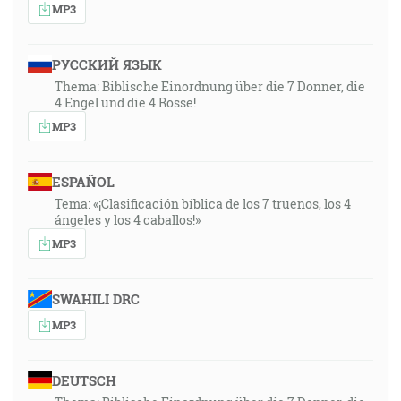
MP3
РУССКИЙ ЯЗЫК
Thema: Biblische Einordnung über die 7 Donner, die
4 Engel und die 4 Rosse!
MP3
ESPAÑOL
Tema: «¡Clasificación bíblica de los 7 truenos, los 4
ángeles y los 4 caballos!»
MP3
SWAHILI DRC
MP3
DEUTSCH