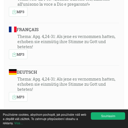
all’unisono la voce a Dio e pregarono!»
MP3
FRANÇAIS
Thema: Apg. 4,24-31: Als jene es vernommen hatten,
erhoben sie einmütig ihre Stimme zu Gott und
beteten!
MP3
DEUTSCH
Thema: Apg. 4,24-31: Als jene es vernommen hatten,
erhoben sie einmütig ihre Stimme zu Gott und
beteten!
MP3
MAGYAR
Používáme cookies, abychom pochopili, jak používáte náš web
Souhlasím
a zlepšili váš zážitek. To zahrnuje přizpůsobení obsahu a
A téma: Ap.Csel 4:24–31: »Amikor amazok ezt
reklamy.
Více...
megértették, egyöntetűen felemelték hangjukat