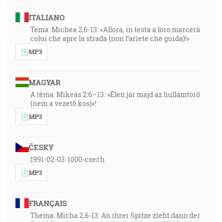
ITALIANO
Tema: Michea 2,6-13: «Allora, in testa a loro marcerà
colui che apre la strada (non l’ariete che guida)!»
MP3
MAGYAR
A téma: Mikeás 2:6–13: »Élen jár majd az hullámtörő
(nem a vezető kos)«!
MP3
ČESKY
1991-02-03-1000-czech
MP3
FRANÇAIS
Thema: Micha 2,6-13: An ihrer Spitze zieht dann der