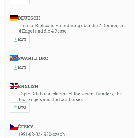
DEUTSCH
Thema: Biblische Einordnung über die 7 Donner, die
4 Engel und die 4 Rosse!
MP3
SWAHILI DRC
MP3
ENGLISH
Topic: A biblical placing of the seven thunders, the
four angels and the four horses!
MP3
ČESKY
1991-02-02-1930-czech