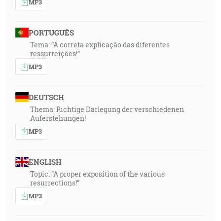
MP3
PORTUGUÊS
Tema: “A correta explicação das diferentes
ressurreições!”
MP3
DEUTSCH
Thema: Richtige Darlegung der verschiedenen
Auferstehungen!
MP3
ENGLISH
Topic: “A proper exposition of the various
resurrections!”
MP3