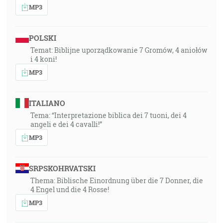
MP3
POLSKI
Temat: Biblijne uporządkowanie 7 Gromów, 4 aniołów
i 4 koni!
MP3
ITALIANO
Tema: “Interpretazione biblica dei 7 tuoni, dei 4
angeli e dei 4 cavalli!”
MP3
SRPSKOHRVATSKI
Thema: Biblische Einordnung über die 7 Donner, die
4 Engel und die 4 Rosse!
MP3