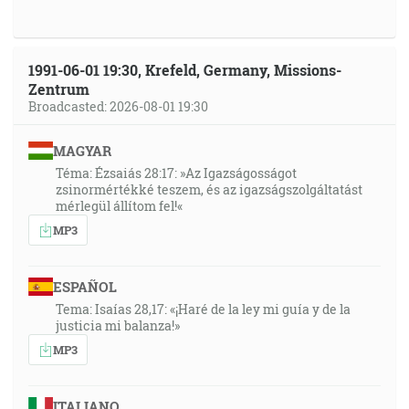
1991-06-01 19:30, Krefeld, Germany, Missions-
Zentrum
Broadcasted: 2026-08-01 19:30
MAGYAR
Téma: Ézsaiás 28:17: »Az Igazságosságot
zsinormértékké teszem, és az igazságszolgáltatást
mérlegül állítom fel!«
MP3
ESPAÑOL
Tema: Isaías 28,17: «¡Haré de la ley mi guía y de la
justicia mi balanza!»
MP3
ITALIANO