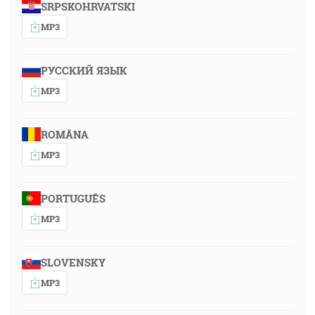
SRPSKOHRVATSKI
MP3
РУССКИЙ ЯЗЫК
MP3
ROMÂNA
MP3
PORTUGUÊS
MP3
SLOVENSKY
MP3