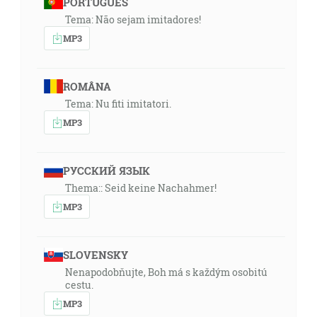
PORTUGUÊS
Tema: Não sejam imitadores!
MP3
ROMÂNA
Tema: Nu fiti imitatori.
MP3
РУССКИЙ ЯЗЫК
Thema:: Seid keine Nachahmer!
MP3
SLOVENSKY
Nenapodobňujte, Boh má s každým osobitú
cestu.
MP3