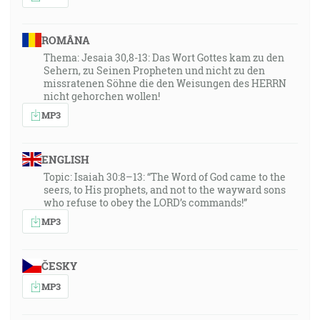
ROMÂNA
Thema: Jesaia 30,8-13: Das Wort Gottes kam zu den
Sehern, zu Seinen Propheten und nicht zu den
missratenen Söhne die den Weisungen des HERRN
nicht gehorchen wollen!
MP3
ENGLISH
Topic: Isaiah 30:8–13: “The Word of God came to the
seers, to His prophets, and not to the wayward sons
who refuse to obey the LORD’s commands!”
MP3
ČESKY
MP3