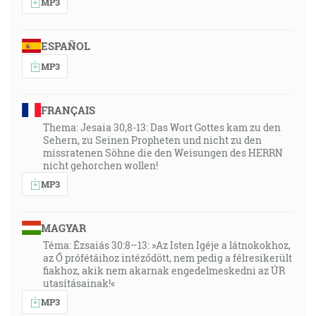
MP3
ESPAÑOL
MP3
FRANÇAIS
Thema: Jesaia 30,8-13: Das Wort Gottes kam zu den
Sehern, zu Seinen Propheten und nicht zu den
missratenen Söhne die den Weisungen des HERRN
nicht gehorchen wollen!
MP3
MAGYAR
Téma: Ézsaiás 30:8–13: »Az Isten Igéje a látnokokhoz,
az Ő prófétáihoz intéződött, nem pedig a félresikerült
fiakhoz, akik nem akarnak engedelmeskedni az ÚR
utasításainak!«
MP3