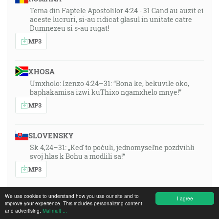
Tema din Faptele Apostolilor 4:24 - 31 Cand au auzit ei
aceste lucruri, si-au ridicat glasul in unitate catre
Dumnezeu si s-au rugat!
MP3
XHOSA
Umxholo: Izenzo 4:24–31: “Bona ke, bekuvile oko,
baphakamisa izwi kuThixo ngamxhelo mnye!”
MP3
SLOVENSKY
Sk 4,24–31: „Keď to počuli, jednomyseľne pozdvihli
svoj hlas k Bohu a modlili sa!“
MP3
We use cookies to understand how you use our site and to
SWAHILI DRC
I agree
improve your experience. This includes personalizing content
and advertising.
Mai mult ...
MP3