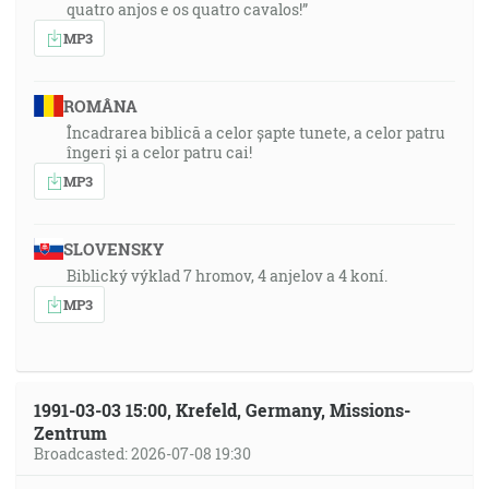
quatro anjos e os quatro cavalos!”
MP3
ROMÂNA
Încadrarea biblică a celor șapte tunete, a celor patru
îngeri și a celor patru cai!
MP3
SLOVENSKY
Biblický výklad 7 hromov, 4 anjelov a 4 koní.
MP3
1991-03-03 15:00, Krefeld, Germany, Missions-
Zentrum
Broadcasted: 2026-07-08 19:30