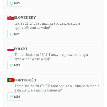
MP3
SLOVENSKY
Izaiáš 28,17: „Ja činím právo za meradlo a
spravodlivosť za váhu!“
MP3
POLSKI
Temat: Izajasza 28,17: I uczynię prawo miarą, a
sprawiedliwość wagą!
MP3
PORTUGUÊS
Tema: Isaías 28,17: “EU faço o juizo a linha para medir
e da justiça a minha balança!”
MP3