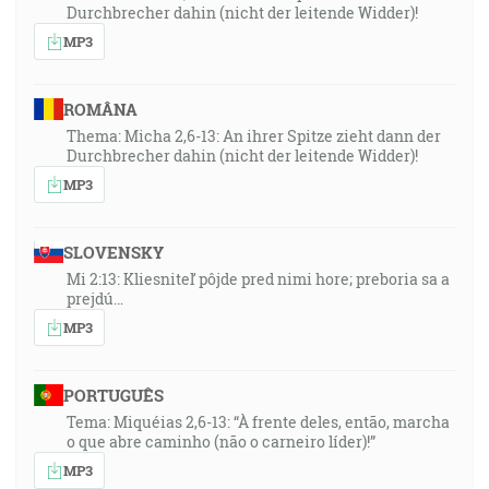
Durchbrecher dahin (nicht der leitende Widder)!
MP3
ROMÂNA
Thema: Micha 2,6-13: An ihrer Spitze zieht dann der
Durchbrecher dahin (nicht der leitende Widder)!
MP3
SLOVENSKY
Mi 2:13: Kliesniteľ pôjde pred nimi hore; preboria sa a
prejdú…
MP3
PORTUGUÊS
Tema: Miquéias 2,6-13: “À frente deles, então, marcha
o que abre caminho (não o carneiro líder)!”
MP3