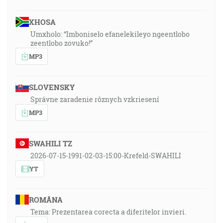
XHOSA
Umxholo: “Imboniselo efanelekileyo ngeentlobo
zeentlobo zovuko!”
MP3
SLOVENSKY
Správne zaradenie rôznych vzkriesení
MP3
SWAHILI TZ
2026-07-15-1991-02-03-15:00-Krefeld-SWAHILI
YT
ROMÂNA
Tema: Prezentarea corecta a diferitelor invieri.