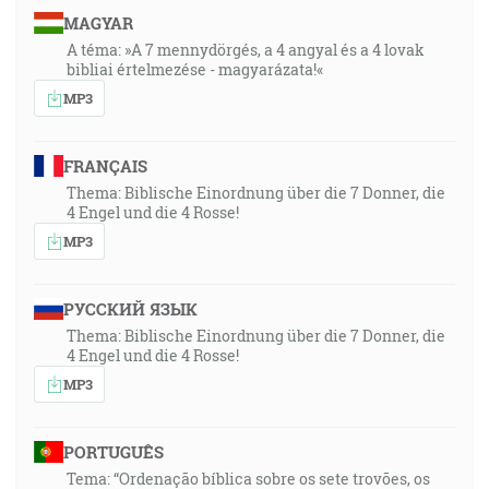
MAGYAR
A téma: »A 7 mennydörgés, a 4 angyal és a 4 lovak
bibliai értelmezése - magyarázata!«
MP3
FRANÇAIS
Thema: Biblische Einordnung über die 7 Donner, die
4 Engel und die 4 Rosse!
MP3
РУССКИЙ ЯЗЫК
Thema: Biblische Einordnung über die 7 Donner, die
4 Engel und die 4 Rosse!
MP3
PORTUGUÊS
Tema: “Ordenação bíblica sobre os sete trovões, os