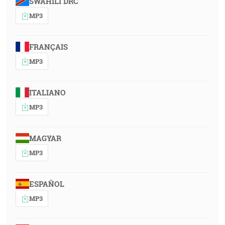
SWAHILI DRC
MP3
FRANÇAIS
MP3
ITALIANO
MP3
MAGYAR
MP3
ESPAÑOL
MP3