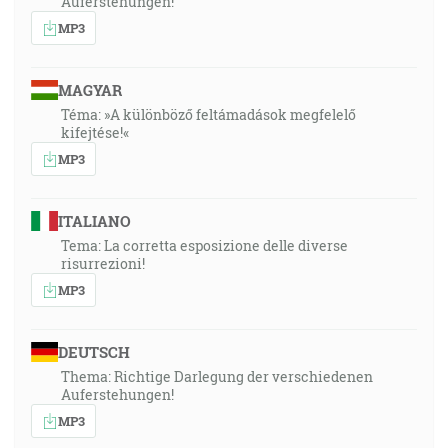
Auferstehungen!
MP3
MAGYAR
Téma: »A különböző feltámadások megfelelő
kifejtése!«
MP3
ITALIANO
Tema: La corretta esposizione delle diverse
risurrezioni!
MP3
DEUTSCH
Thema: Richtige Darlegung der verschiedenen
Auferstehungen!
MP3