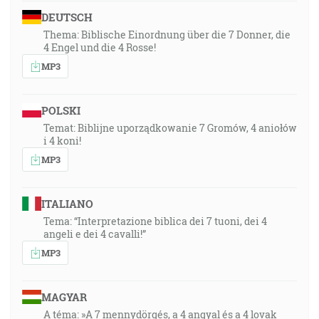
DEUTSCH
Thema: Biblische Einordnung über die 7 Donner, die
4 Engel und die 4 Rosse!
MP3
POLSKI
Temat: Biblijne uporządkowanie 7 Gromów, 4 aniołów
i 4 koni!
MP3
ITALIANO
Tema: “Interpretazione biblica dei 7 tuoni, dei 4
angeli e dei 4 cavalli!”
MP3
MAGYAR
A téma: »A 7 mennydörgés, a 4 angyal és a 4 lovak