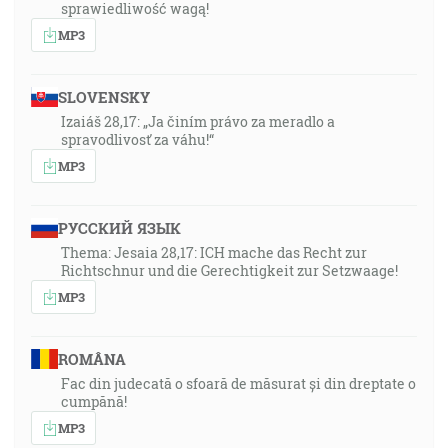
sprawiedliwość wagą!
MP3
SLOVENSKY
Izaiáš 28,17: „Ja činím právo za meradlo a
spravodlivosť za váhu!“
MP3
РУССКИЙ ЯЗЫК
Thema: Jesaia 28,17: ICH mache das Recht zur
Richtschnur und die Gerechtigkeit zur Setzwaage!
MP3
ROMÂNA
Fac din judecată o sfoară de măsurat și din dreptate o
cumpănă!
MP3