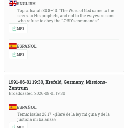
ENGLISH
Topic: Isaiah 30:8–13: “The Word of God came to the
seers, to His prophets, and not to the wayward sons
who refuse to obey the LORD’s commands!”
MP3
ESPAÑOL
MP3
1991-06-01 19:30, Krefeld, Germany, Missions-
Zentrum
Broadcasted: 2026-08-01 19:30
ESPAÑOL
Tema: Isaías 28,17: «¡Haré de la ley mi guía y de la
justicia mi balanza!»
MP3