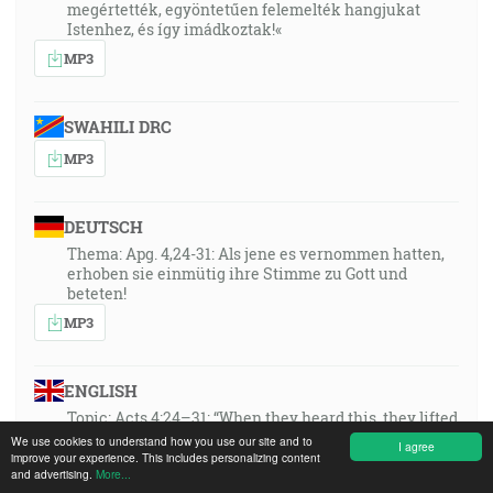
megértették, egyöntetűen felemelték hangjukat
Istenhez, és így imádkoztak!«
MP3
SWAHILI DRC
MP3
DEUTSCH
Thema: Apg. 4,24-31: Als jene es vernommen hatten,
erhoben sie einmütig ihre Stimme zu Gott und
beteten!
MP3
ENGLISH
Topic: Acts 4:24–31: “When they heard this, they lifted
up their voice to God with one accord!”
We use cookies to understand how you use our site and to
I agree
improve your experience. This includes personalizing content
MP3
and advertising.
More...