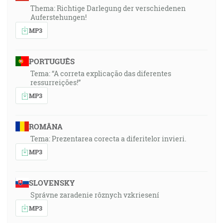
Thema: Richtige Darlegung der verschiedenen
Auferstehungen!
MP3
PORTUGUÊS
Tema: “A correta explicação das diferentes
ressurreições!”
MP3
ROMÂNA
Tema: Prezentarea corecta a diferitelor invieri.
MP3
SLOVENSKY
Správne zaradenie rôznych vzkriesení
MP3