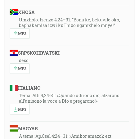
XHOSA
Umxholo: Izenzo 4:24–31: “Bona ke, bekuvile oko,
baphakamisa izwi kuThixo ngamxhelo mnye!”
MP3
SRPSKOHRVATSKI
desc
MP3
ITALIANO
Tema: Atti 4,24-31: «Quando udirono ciò, alzarono
all’unisono la voce a Dio e pregarono!»
MP3
MAGYAR
A téma: Ap.Csel 4:24–31: »Amikor amazok ezt