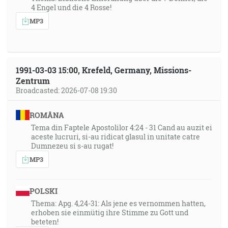
4 Engel und die 4 Rosse!
MP3
1991-03-03 15:00, Krefeld, Germany, Missions-
Zentrum
Broadcasted: 2026-07-08 19:30
ROMÂNA
Tema din Faptele Apostolilor 4:24 - 31 Cand au auzit ei
aceste lucruri, si-au ridicat glasul in unitate catre
Dumnezeu si s-au rugat!
MP3
POLSKI
Thema: Apg. 4,24-31: Als jene es vernommen hatten,
erhoben sie einmütig ihre Stimme zu Gott und
beteten!