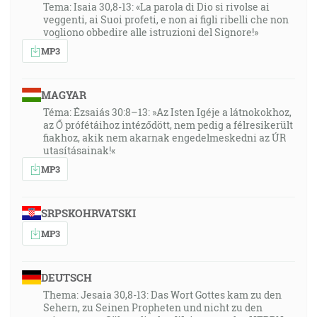
Tema: Isaia 30,8-13: «La parola di Dio si rivolse ai
veggenti, ai Suoi profeti, e non ai figli ribelli che non
vogliono obbedire alle istruzioni del Signore!»
MP3
MAGYAR
Téma: Ézsaiás 30:8–13: »Az Isten Igéje a látnokokhoz,
az Ő prófétáihoz intéződött, nem pedig a félresikerült
fiakhoz, akik nem akarnak engedelmeskedni az ÚR
utasításainak!«
MP3
SRPSKOHRVATSKI
MP3
DEUTSCH
Thema: Jesaia 30,8-13: Das Wort Gottes kam zu den
Sehern, zu Seinen Propheten und nicht zu den