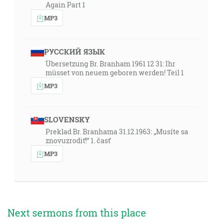
Again Part 1
MP3
РУССКИЙ ЯЗЫК
Übersetzung Br. Branham 1961 12 31: Ihr
müsset von neuem geboren werden! Teil 1
MP3
SLOVENSKY
Preklad Br. Branhama 31.12.1963: „Musíte sa
znovuzrodiť!“ 1. časť
MP3
Next sermons from this place