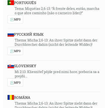
PORTUGUÊS
Tema: Miquéias 2,6-13: “À frente deles, então, marcha
o que abre caminho (não o carneiro líder)!”
MP3
РУССКИЙ ЯЗЫК
Thema: Micha 2,6-13: An ihrer Spitze zieht dann der
Durchbrecher dahin (nicht der leitende Widder)!
MP3
SLOVENSKY
Mi 2:13: Kliesniteľ pôjde pred nimi hore; preboria sa a
prejdú…
MP3
ROMÂNA
Thema: Micha 2,6-13: An ihrer Spitze zieht dann der
Durchbrecher dahin (nicht der leitende Widder)!