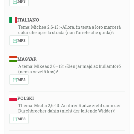
MP3
ITALIANO
Tema: Michea 2,6-13: «Allora, in testa a loro marcerà
colui che apre la strada (non l’ariete che guida)!»
MP3
MAGYAR
A téma: Mikeás 2:6–13: »Élen jár majd az hullámtörő
(nem a vezető kos)«!
MP3
POLSKI
Thema: Micha 2,6-13: An ihrer Spitze zieht dann der
Durchbrecher dahin (nicht der leitende Widder)!
MP3