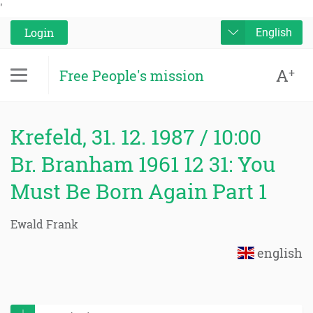
'
Login
English
A
+
Free People's mission
Krefeld, 31. 12. 1987 / 10:00
Br. Branham 1961 12 31: You
Must Be Born Again Part 1
Ewald Frank
english