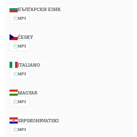
БЪЛГАРСКИ ЕЗИК
MP3
ČESKY
MP3
ITALIANO
MP3
MAGYAR
MP3
SRPSKOHRVATSKI
MP3