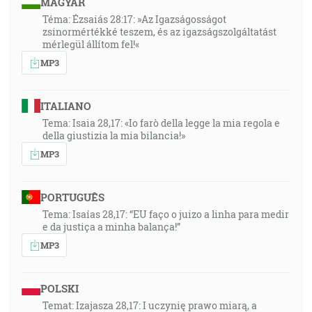
MAGYAR
Téma: Ézsaiás 28:17: »Az Igazságosságot
zsinormértékké teszem, és az igazságszolgáltatást
mérlegül állítom fel!«
MP3
ITALIANO
Tema: Isaia 28,17: «Io farò della legge la mia regola e
della giustizia la mia bilancia!»
MP3
PORTUGUÊS
Tema: Isaías 28,17: “EU faço o juizo a linha para medir
e da justiça a minha balança!”
MP3
POLSKI
Temat: Izajasza 28,17: I uczynię prawo miarą, a