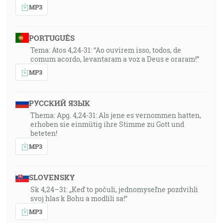
MP3
PORTUGUÊS
Tema: Atos 4,24-31: “Ao ouvirem isso, todos, de
comum acordo, levantaram a voz a Deus e oraram!”
MP3
РУССКИЙ ЯЗЫК
Thema: Apg. 4,24-31: Als jene es vernommen hatten,
erhoben sie einmütig ihre Stimme zu Gott und
beteten!
MP3
SLOVENSKY
Sk 4,24–31: „Keď to počuli, jednomyseľne pozdvihli
svoj hlas k Bohu a modlili sa!“
MP3