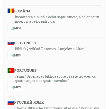
ROMÂNA
Încadrarea biblică a celor șapte tunete, a celor patru
îngeri și a celor patru cai!
MP3
SLOVENSKY
Biblický výklad 7 hromov, 4 anjelov a 4 koní.
MP3
PORTUGUÊS
Tema: “Ordenação bíblica sobre os sete trovões, os
quatro anjos e os quatro cavalos!”
MP3
РУССКИЙ ЯЗЫК
Thema: Biblische Einordnung über die 7 Donner, die