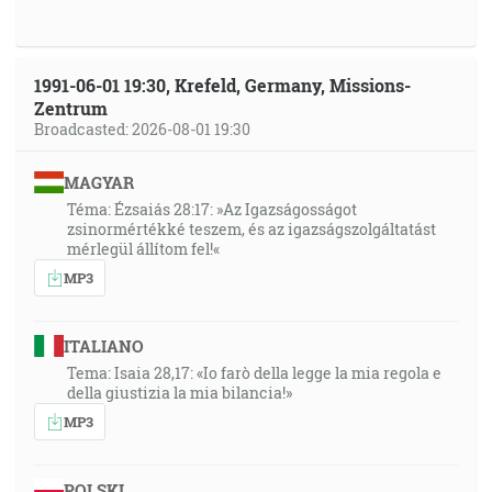
1991-06-01 19:30, Krefeld, Germany, Missions-
Zentrum
Broadcasted: 2026-08-01 19:30
MAGYAR
Téma: Ézsaiás 28:17: »Az Igazságosságot
zsinormértékké teszem, és az igazságszolgáltatást
mérlegül állítom fel!«
MP3
ITALIANO
Tema: Isaia 28,17: «Io farò della legge la mia regola e
della giustizia la mia bilancia!»
MP3
POLSKI