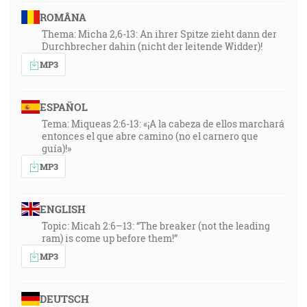
ROMÂNA
Thema: Micha 2,6-13: An ihrer Spitze zieht dann der
Durchbrecher dahin (nicht der leitende Widder)!
MP3
ESPAÑOL
Tema: Miqueas 2:6-13: «¡A la cabeza de ellos marchará
entonces el que abre camino (no el carnero que
guía)!»
MP3
ENGLISH
Topic: Micah 2:6–13: “The breaker (not the leading
ram) is come up before them!”
MP3
DEUTSCH