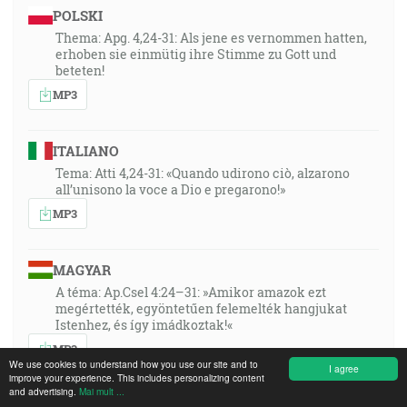
POLSKI
Thema: Apg. 4,24-31: Als jene es vernommen hatten,
erhoben sie einmütig ihre Stimme zu Gott und
beteten!
MP3
ITALIANO
Tema: Atti 4,24-31: «Quando udirono ciò, alzarono
all’unisono la voce a Dio e pregarono!»
MP3
MAGYAR
A téma: Ap.Csel 4:24–31: »Amikor amazok ezt
megértették, egyöntetűen felemelték hangjukat
Istenhez, és így imádkoztak!«
MP3
We use cookies to understand how you use our site and to
I agree
improve your experience. This includes personalizing content
and advertising.
Mai mult ...
FRANÇAIS