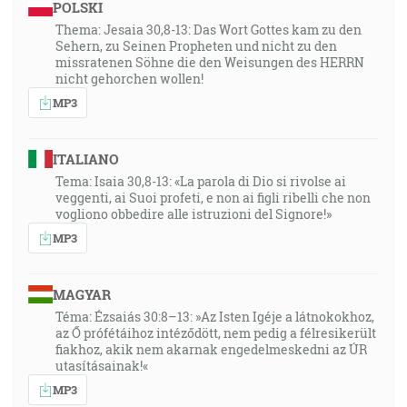
POLSKI
Thema: Jesaia 30,8-13: Das Wort Gottes kam zu den
Sehern, zu Seinen Propheten und nicht zu den
missratenen Söhne die den Weisungen des HERRN
nicht gehorchen wollen!
MP3
ITALIANO
Tema: Isaia 30,8-13: «La parola di Dio si rivolse ai
veggenti, ai Suoi profeti, e non ai figli ribelli che non
vogliono obbedire alle istruzioni del Signore!»
MP3
MAGYAR
Téma: Ézsaiás 30:8–13: »Az Isten Igéje a látnokokhoz,
az Ő prófétáihoz intéződött, nem pedig a félresikerült
fiakhoz, akik nem akarnak engedelmeskedni az ÚR
utasításainak!«
MP3