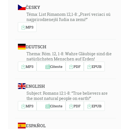
ČESKY
Téma: List Rimanom 12,1-8: „Praví veriaci sú
najprirodzenejší ľudia na zemi!“
MP3
DEUTSCH
Thema: Röm. 12, 1-8: Wahre Gläubige sind die
natürlichsten Menschen auf Erden!
MP3
Citeste
PDF
EPUB
ENGLISH
Subject: Romans 12:1-8: “True believers are
the most natural people on earth!”
MP3
Citeste
PDF
EPUB
ESPAÑOL