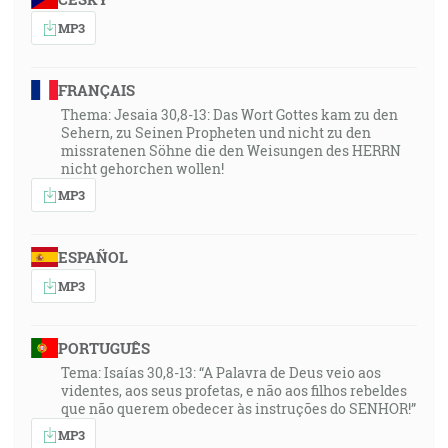
MP3
FRANÇAIS
Thema: Jesaia 30,8-13: Das Wort Gottes kam zu den
Sehern, zu Seinen Propheten und nicht zu den
missratenen Söhne die den Weisungen des HERRN
nicht gehorchen wollen!
MP3
ESPAÑOL
MP3
PORTUGUÊS
Tema: Isaías 30,8-13: “A Palavra de Deus veio aos
videntes, aos seus profetas, e não aos filhos rebeldes
que não querem obedecer às instruções do SENHOR!”
MP3