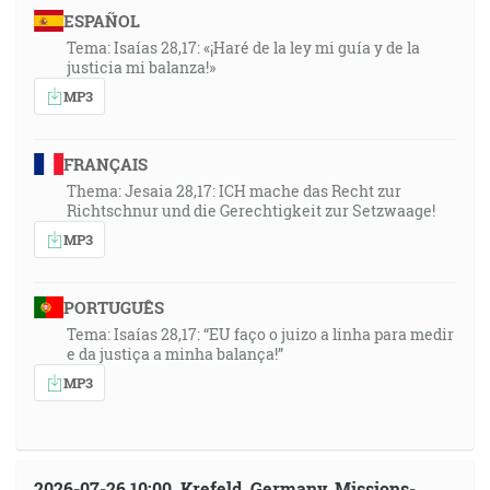
ESPAÑOL
Tema: Isaías 28,17: «¡Haré de la ley mi guía y de la
justicia mi balanza!»
MP3
FRANÇAIS
Thema: Jesaia 28,17: ICH mache das Recht zur
Richtschnur und die Gerechtigkeit zur Setzwaage!
MP3
PORTUGUÊS
Tema: Isaías 28,17: “EU faço o juizo a linha para medir
e da justiça a minha balança!”
MP3
2026-07-26 10:00, Krefeld, Germany, Missions-