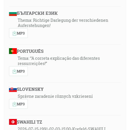
БЪЛГАРСКИ ЕЗИК
Thema: Richtige Darlegung der verschiedenen
Auferstehungen!
MP3
PORTUGUÊS
Tema: “A correta explicação das diferentes
ressurreições!”
MP3
SLOVENSKY
Správne zaradenie rôznych vzkriesení
MP3
SWAHILI TZ
2026-07-15-1991-02-03-15:00-Krefeld-SWAHILI