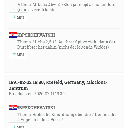
A téma: Mikeás 2:6–13: »Élen jár majd az hullámtörő
(nem a vezető kos)«!
MP3
SRPSKOHRVATSKI
Thema: Micha 2,6-13: An ihrer Spitze zieht dann der
Durchbrecher dahin (nicht der leitende Widder)!
MP3
1991-02-02 19:30, Krefeld, Germany, Missions-
Zentrum
Broadcasted: 2026-07-11 19:30
SRPSKOHRVATSKI
Thema: Biblische Einordnung über die 7 Donner, die
4 Engel und die 4 Rosse!
MP3