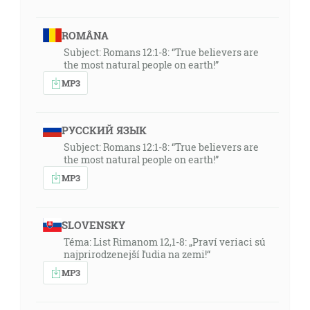
ROMÂNA
Subject: Romans 12:1-8: “True believers are
the most natural people on earth!”
MP3
РУССКИЙ ЯЗЫК
Subject: Romans 12:1-8: “True believers are
the most natural people on earth!”
MP3
SLOVENSKY
Téma: List Rimanom 12,1-8: „Praví veriaci sú
najprirodzenejší ľudia na zemi!“
MP3