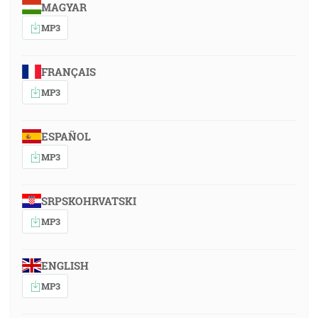
MAGYAR
MP3
FRANÇAIS
MP3
ESPAÑOL
MP3
SRPSKOHRVATSKI
MP3
ENGLISH
MP3