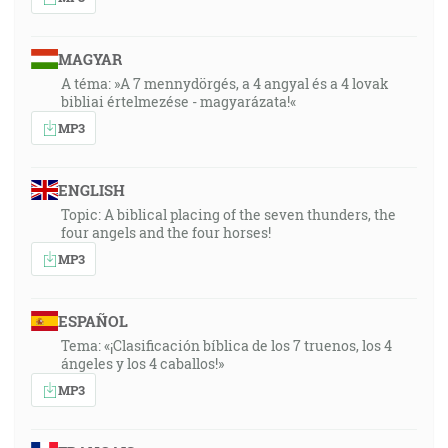
MAGYAR
A téma: »A 7 mennydörgés, a 4 angyal és a 4 lovak
bibliai értelmezése - magyarázata!«
MP3
ENGLISH
Topic: A biblical placing of the seven thunders, the
four angels and the four horses!
MP3
ESPAÑOL
Tema: «¡Clasificación bíblica de los 7 truenos, los 4
ángeles y los 4 caballos!»
MP3