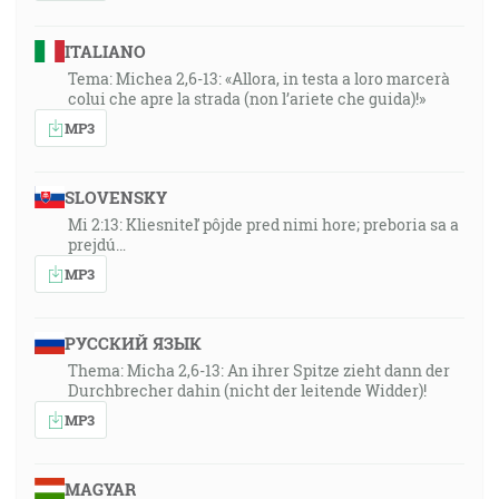
ITALIANO
Tema: Michea 2,6-13: «Allora, in testa a loro marcerà
colui che apre la strada (non l’ariete che guida)!»
MP3
SLOVENSKY
Mi 2:13: Kliesniteľ pôjde pred nimi hore; preboria sa a
prejdú…
MP3
РУССКИЙ ЯЗЫК
Thema: Micha 2,6-13: An ihrer Spitze zieht dann der
Durchbrecher dahin (nicht der leitende Widder)!
MP3
MAGYAR