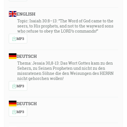
ENGLISH
Topic: Isaiah 30:8–13: “The Word of God came to the
seers, to His prophets, and not to the wayward sons
who refuse to obey the LORD’s commands!”
MP3
DEUTSCH
Thema: Jesaia 30,8-13: Das Wort Gottes kam zu den
Sehern, zu Seinen Propheten und nicht zu den
missratenen Söhne die den Weisungen des HERRN
nicht gehorchen wollen!
MP3
DEUTSCH
MP3