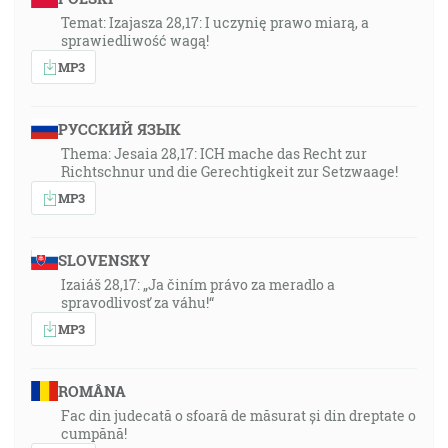
Temat: Izajasza 28,17: I uczynię prawo miarą, a
sprawiedliwość wagą!
MP3
РУССКИЙ ЯЗЫК
Thema: Jesaia 28,17: ICH mache das Recht zur
Richtschnur und die Gerechtigkeit zur Setzwaage!
MP3
SLOVENSKY
Izaiáš 28,17: „Ja činím právo za meradlo a
spravodlivosť za váhu!“
MP3
ROMÂNA
Fac din judecată o sfoară de măsurat și din dreptate o
cumpănă!