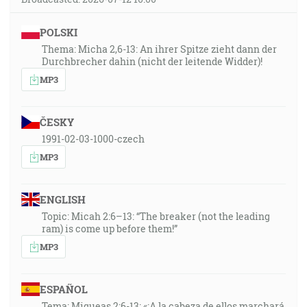
POLSKI
Thema: Micha 2,6-13: An ihrer Spitze zieht dann der
Durchbrecher dahin (nicht der leitende Widder)!
MP3
ČESKY
1991-02-03-1000-czech
MP3
ENGLISH
Topic: Micah 2:6–13: “The breaker (not the leading
ram) is come up before them!”
MP3
ESPAÑOL
Tema: Miqueas 2:6-13: «¡A la cabeza de ellos marchará