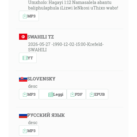
Umxholo: Hagayi 1:12 Namasalela abantu
baliphulaphula iLizwi leNkosi uThixo wabo!
MP3
SWAHILI TZ
2026-05-27 -1990-12-02-15:00-Krefeld-
SWAHILI
YT
SLOVENSKY
desc
MP3
Leggi
PDF
EPUB
РУССКИЙ ЯЗЫК
desc
MP3