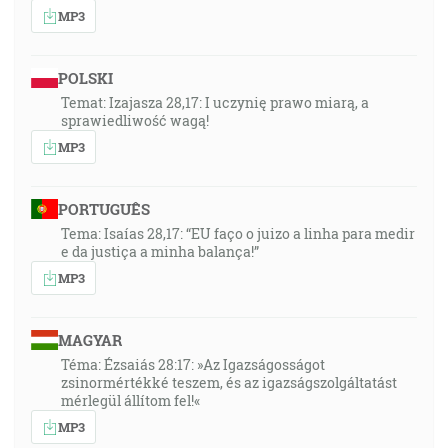
MP3
POLSKI
Temat: Izajasza 28,17: I uczynię prawo miarą, a
sprawiedliwość wagą!
MP3
PORTUGUÊS
Tema: Isaías 28,17: “EU faço o juizo a linha para medir
e da justiça a minha balança!”
MP3
MAGYAR
Téma: Ézsaiás 28:17: »Az Igazságosságot
zsinormértékké teszem, és az igazságszolgáltatást
mérlegül állítom fel!«
MP3