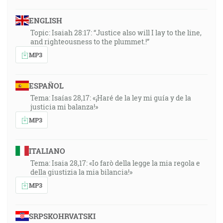
ENGLISH
Topic: Isaiah 28:17: “Justice also will I lay to the line,
and righteousness to the plummet.!”
MP3
ESPAÑOL
Tema: Isaías 28,17: «¡Haré de la ley mi guía y de la
justicia mi balanza!»
MP3
ITALIANO
Tema: Isaia 28,17: «Io farò della legge la mia regola e
della giustizia la mia bilancia!»
MP3
SRPSKOHRVATSKI