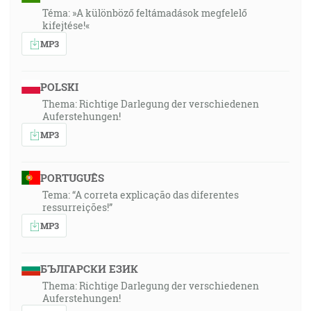
Téma: »A különböző feltámadások megfelelő
kifejtése!«
MP3
POLSKI
Thema: Richtige Darlegung der verschiedenen
Auferstehungen!
MP3
PORTUGUÊS
Tema: “A correta explicação das diferentes
ressurreições!”
MP3
БЪЛГАРСКИ ЕЗИК
Thema: Richtige Darlegung der verschiedenen
Auferstehungen!