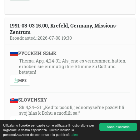
1991-03-03 15:00, Krefeld, Germany, Missions-
Zentrum
Broadcasted: 2026-07-08 19:30
РУССКИЙ ЯЗЫК
Thema: Apg. 4,24-31: Als jene es vernommen hatten,
erhoben sie einmütig ihre Stimme zu Gott und
beteten!
MP3
SLOVENSKY
Sk 4,24–31: „Keď to počuli, jednomyseľne pozdvihli
svoj hlas k Bohu a modlili sa!“
MP3
Utilizziamo i cookie per capire come utilizzate il nostro sito e per
Sono d'accordo
migliorare la vostra esperienza. Questo include la
personalizzazione dei contenuti e la pubblicità.
altro