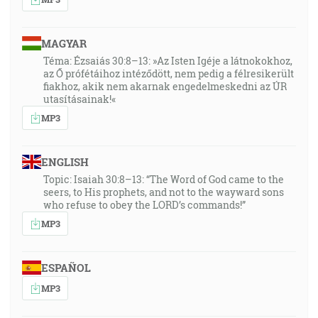
MAGYAR
Téma: Ézsaiás 30:8–13: »Az Isten Igéje a látnokokhoz,
az Ő prófétáihoz intéződött, nem pedig a félresikerült
fiakhoz, akik nem akarnak engedelmeskedni az ÚR
utasításainak!«
MP3
ENGLISH
Topic: Isaiah 30:8–13: “The Word of God came to the
seers, to His prophets, and not to the wayward sons
who refuse to obey the LORD’s commands!”
MP3
ESPAÑOL
MP3