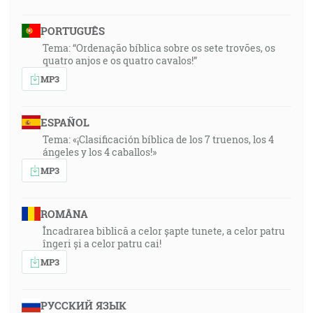
PORTUGUÊS
Tema: “Ordenação bíblica sobre os sete trovões, os
quatro anjos e os quatro cavalos!”
MP3
ESPAÑOL
Tema: «¡Clasificación bíblica de los 7 truenos, los 4
ángeles y los 4 caballos!»
MP3
ROMÂNA
Încadrarea biblică a celor șapte tunete, a celor patru
îngeri și a celor patru cai!
MP3
РУССКИЙ ЯЗЫК