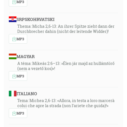
MP3
SRPSKOHRVATSKI
Thema: Micha 2,6-13: An ihrer Spitze zieht dann der
Durchbrecher dahin (nicht der leitende Widder)!
MP3
MAGYAR
A téma: Mikeás 2:6–13: »Élen jár majd az hullámtörő
(nem a vezető kos)«!
MP3
ITALIANO
Tema: Michea 2,6-13: «Allora, in testa a loro marcerà
colui che apre la strada (non l’ariete che guida)!»
MP3