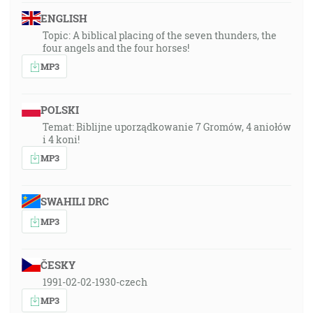
ENGLISH
Topic: A biblical placing of the seven thunders, the
four angels and the four horses!
MP3
POLSKI
Temat: Biblijne uporządkowanie 7 Gromów, 4 aniołów
i 4 koni!
MP3
SWAHILI DRC
MP3
ČESKY
1991-02-02-1930-czech
MP3