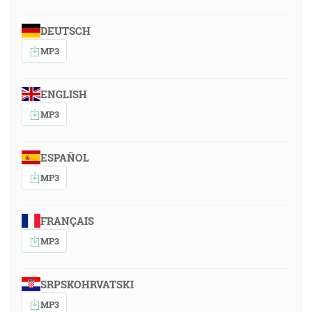
DEUTSCH
MP3
ENGLISH
MP3
ESPAÑOL
MP3
FRANÇAIS
MP3
SRPSKOHRVATSKI
MP3