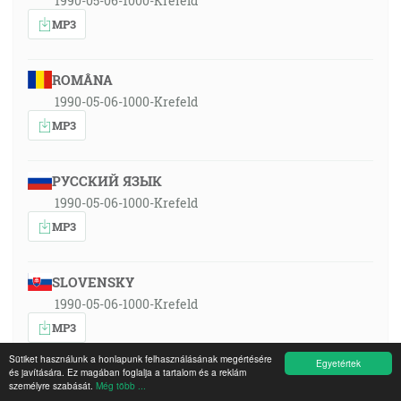
1990-05-06-1000-Krefeld
MP3
ROMÂNA
1990-05-06-1000-Krefeld
MP3
РУССКИЙ ЯЗЫК
1990-05-06-1000-Krefeld
MP3
SLOVENSKY
1990-05-06-1000-Krefeld
MP3
Sütiket használunk a honlapunk felhasználásának megértésére
Egyetértek
és javítására. Ez magában foglalja a tartalom és a reklám
személyre szabását.
Még több ...