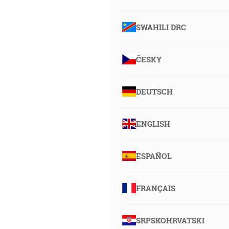
SWAHILI DRC
ČESKY
DEUTSCH
ENGLISH
ESPAÑOL
FRANÇAIS
SRPSKOHRVATSKI