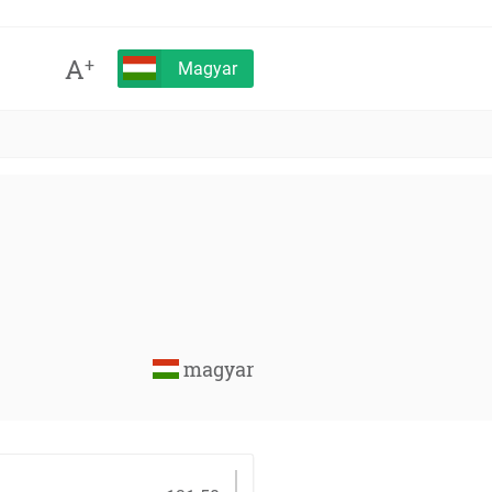
A
+
Magyar
magyar