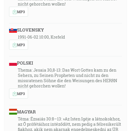
nicht gehorchen wollen!
MP3
SLOVENSKY
1991-06-02 10:00, Krefeld
MP3
POLSKI
Thema: Jesaia 30,8-13: Das Wort Gottes kam zu den
Sehern, zu Seinen Propheten und nicht zu den
missratenen Söhne die den Weisungen des HERRN
nicht gehorchen wollen!
MP3
MAGYAR
Téma: Ézsaiás 30:8–13: »Az Isten Igéje a látnokokhoz,
az Ő prófétáihoz intéződött, nem pedig a félresikerült
fiakhoz, akik nem akarnak engedelmeskedni az ÚR