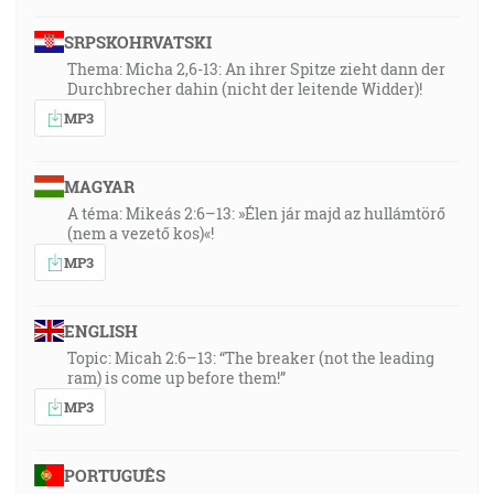
SRPSKOHRVATSKI
Thema: Micha 2,6-13: An ihrer Spitze zieht dann der
Durchbrecher dahin (nicht der leitende Widder)!
MP3
MAGYAR
A téma: Mikeás 2:6–13: »Élen jár majd az hullámtörő
(nem a vezető kos)«!
MP3
ENGLISH
Topic: Micah 2:6–13: “The breaker (not the leading
ram) is come up before them!”
MP3
PORTUGUÊS