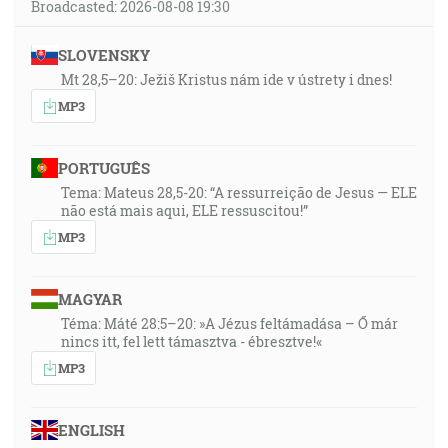
Broadcasted: 2026-08-08 19:30
SLOVENSKY
Mt 28,5–20: Ježiš Kristus nám ide v ústrety i dnes!
MP3
PORTUGUÊS
Tema: Mateus 28,5-20: “A ressurreição de Jesus — ELE
não está mais aqui, ELE ressuscitou!”
MP3
MAGYAR
Téma: Máté 28:5–20: »A Jézus feltámadása – Ő már
nincs itt, fel lett támasztva - ébresztve!«
MP3
ENGLISH