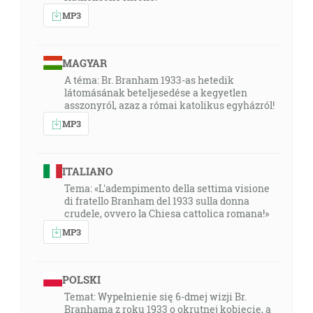
MP3
MAGYAR
A téma: Br. Branham 1933-as hetedik
látomásának beteljesedése a kegyetlen
asszonyról, azaz a római katolikus egyházról!
MP3
ITALIANO
Tema: «L'adempimento della settima visione
di fratello Branham del 1933 sulla donna
crudele, ovvero la Chiesa cattolica romana!»
MP3
POLSKI
Temat: Wypełnienie się 6-dmej wizji Br.
Branhama z roku 1933 o okrutnej kobiecie, a