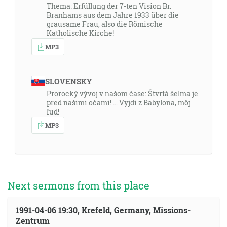
Thema: Erfüllung der 7-ten Vision Br.
Branhams aus dem Jahre 1933 über die
grausame Frau, also die Römische
Katholische Kirche!
MP3
SLOVENSKY
Prorocký vývoj v našom čase: Štvrtá šelma je
pred našimi očami! … Vyjdi z Babylona, môj
ľud!
MP3
Next sermons from this place
1991-04-06 19:30, Krefeld, Germany, Missions-
Zentrum