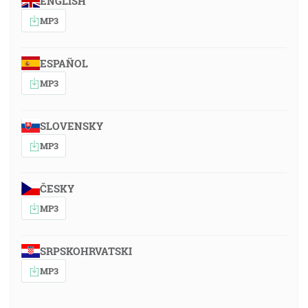
ENGLISH
MP3
ESPAÑOL
MP3
SLOVENSKY
MP3
ČESKY
MP3
SRPSKOHRVATSKI
MP3