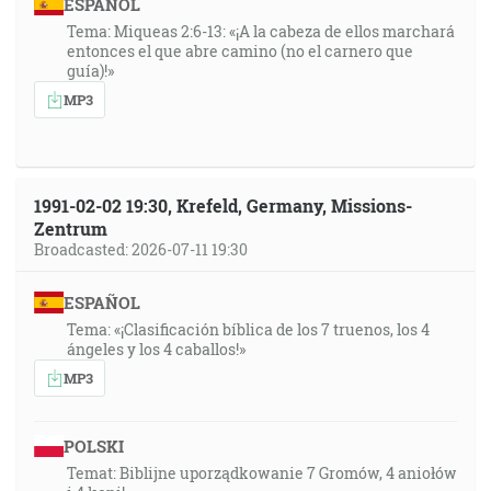
ESPAÑOL
Tema: Miqueas 2:6-13: «¡A la cabeza de ellos marchará
entonces el que abre camino (no el carnero que
guía)!»
MP3
1991-02-02 19:30, Krefeld, Germany, Missions-
Zentrum
Broadcasted: 2026-07-11 19:30
ESPAÑOL
Tema: «¡Clasificación bíblica de los 7 truenos, los 4
ángeles y los 4 caballos!»
MP3
POLSKI
Temat: Biblijne uporządkowanie 7 Gromów, 4 aniołów