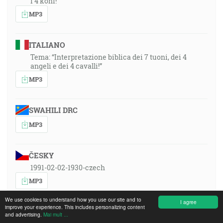
i 4 koni!
MP3
ITALIANO
Tema: “Interpretazione biblica dei 7 tuoni, dei 4
angeli e dei 4 cavalli!”
MP3
SWAHILI DRC
MP3
ČESKY
1991-02-02-1930-czech
MP3
We use cookies to understand how you use our site and to
I agree
improve your experience. This includes personalizing content
PORTUGUÊS
and advertising.
Mai mult ...