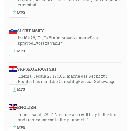
cumpănă!
MP3
SLOVENSKY
Izaiáš 28,17: „Ja činím právo za meradlo a
spravodlivosť za váhu!“
MP3
SRPSKOHRVATSKI
Thema: Jesaia 28,17: ICH mache das Recht zur
Richtschnur und die Gerechtigkeit zur Setzwaage!
MP3
ENGLISH
Topic: Isaiah 28:17: “Justice also will I lay to the line,
and righteousness to the plummet.!”
MP3