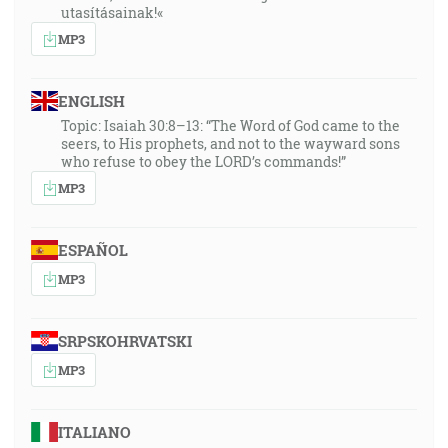
utasításainak!«
MP3
ENGLISH
Topic: Isaiah 30:8–13: “The Word of God came to the
seers, to His prophets, and not to the wayward sons
who refuse to obey the LORD’s commands!”
MP3
ESPAÑOL
MP3
SRPSKOHRVATSKI
MP3
ITALIANO