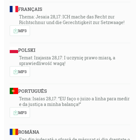
FRANÇAIS
Thema: Jesaia 28,17: ICH mache das Recht zur
Richtschnur und die Gerechtigkeit zur Setzwaage!
MP3
POLSKI
Temat: Izajasza 28,17: I uczynię prawo miarą, a
sprawiedliwość wagą!
MP3
PORTUGUÊS
Tema: Isaías 28,17: “EU faço o juizo a linha para medir
e da justiça a minha balança!”
MP3
ROMÂNA
Fac din judecată o sfoară de măsurat și din dreptate o