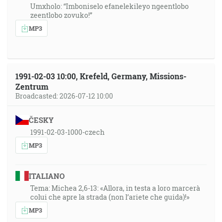
Umxholo: “Imboniselo efanelekileyo ngeentlobo
zeentlobo zovuko!”
MP3
1991-02-03 10:00, Krefeld, Germany, Missions-
Zentrum
Broadcasted: 2026-07-12 10:00
ČESKY
1991-02-03-1000-czech
MP3
ITALIANO
Tema: Michea 2,6-13: «Allora, in testa a loro marcerà
colui che apre la strada (non l’ariete che guida)!»
MP3