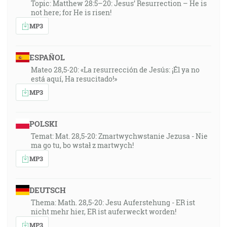
Topic: Matthew 28:5–20: Jesus’ Resurrection – He is
not here; for He is risen!
MP3
ESPAÑOL
Mateo 28,5-20: «La resurrección de Jesús: ¡Él ya no
está aquí, Ha resucitado!»
MP3
POLSKI
Temat: Mat. 28,5-20: Zmartwychwstanie Jezusa - Nie
ma go tu, bo wstał z martwych!
MP3
DEUTSCH
Thema: Math. 28,5-20: Jesu Auferstehung - ER ist
nicht mehr hier, ER ist auferweckt worden!
MP3