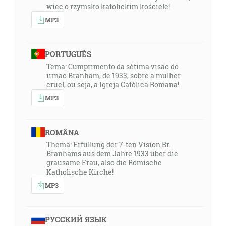
wiec o rzymsko katolickim kościele!
MP3
PORTUGUÊS
Tema: Cumprimento da sétima visão do
irmão Branham, de 1933, sobre a mulher
cruel, ou seja, a Igreja Católica Romana!
MP3
ROMÂNA
Thema: Erfüllung der 7-ten Vision Br.
Branhams aus dem Jahre 1933 über die
grausame Frau, also die Römische
Katholische Kirche!
MP3
РУССКИЙ ЯЗЫК