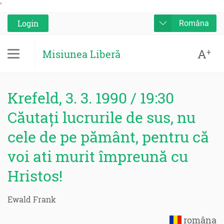
'
Login
Româna
A
+
Misiunea Liberă
Krefeld, 3. 3. 1990 / 19:30
Căutați lucrurile de sus, nu
cele de pe pământ, pentru că
voi ati murit împreună cu
Hristos!
Ewald Frank
româna