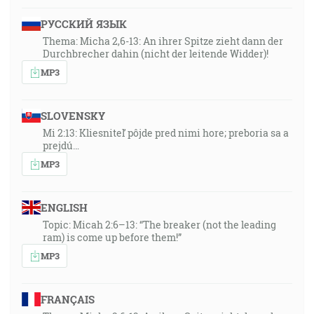
РУССКИЙ ЯЗЫК
Thema: Micha 2,6-13: An ihrer Spitze zieht dann der
Durchbrecher dahin (nicht der leitende Widder)!
MP3
SLOVENSKY
Mi 2:13: Kliesniteľ pôjde pred nimi hore; preboria sa a
prejdú…
MP3
ENGLISH
Topic: Micah 2:6–13: “The breaker (not the leading
ram) is come up before them!”
MP3
FRANÇAIS