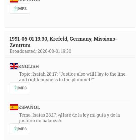
MP3
1991-06-01 19:30, Krefeld, Germany, Missions-
Zentrum
Broadcasted: 2026-08-01 19:30
ENGLISH
Topic: Isaiah 28:17: “Justice also will I lay to the line,
and righteousness to the plummet.!”
MP3
ESPAÑOL
Tema: Isaías 28,17: «¡Haré de la ley mi guía y de la
justicia mi balanza!»
MP3