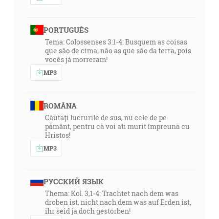
PORTUGUÊS
Tema: Colossenses 3:1-4: Busquem as coisas
que são de cima, não as que são da terra, pois
vocês já morreram!
MP3
ROMÂNA
Căutați lucrurile de sus, nu cele de pe
pământ, pentru că voi ati murit împreună cu
Hristos!
MP3
РУССКИЙ ЯЗЫК
Thema: Kol. 3,1-4: Trachtet nach dem was
droben ist, nicht nach dem was auf Erden ist,
ihr seid ja doch gestorben!