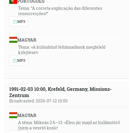
PORTUGUÊS
Tema: “A correta explicação das diferentes
ressurreições!”
MP3
MAGYAR
Téma: »A különböző feltámadások megfelelő
kifejtése!«
MP3
1991-02-03 10:00, Krefeld, Germany, Missions-
Zentrum
Broadcasted: 2026-07-12 10:00
MAGYAR
A téma: Mikeás 2:6–13: »Élen jár majd az hullámtörő
(nem a vezető kos)«!