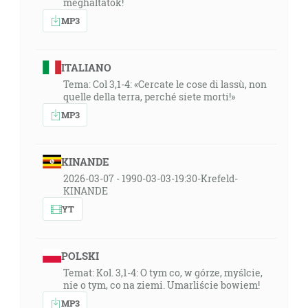
meghaltatok!
MP3
ITALIANO
Tema: Col 3,1-4: «Cercate le cose di lassù, non
quelle della terra, perché siete morti!»
MP3
KINANDE
2026-03-07 - 1990-03-03-19:30-Krefeld-
KINANDE
YT
POLSKI
Temat: Kol. 3,1-4: O tym co, w górze, myślcie,
nie o tym, co na ziemi. Umarliście bowiem!
MP3