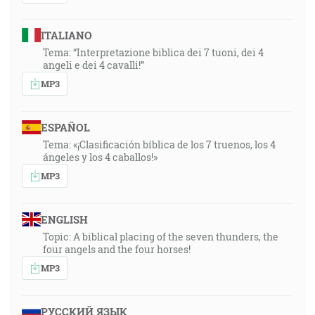
ITALIANO
Tema: “Interpretazione biblica dei 7 tuoni, dei 4
angeli e dei 4 cavalli!”
MP3
ESPAÑOL
Tema: «¡Clasificación bíblica de los 7 truenos, los 4
ángeles y los 4 caballos!»
MP3
ENGLISH
Topic: A biblical placing of the seven thunders, the
four angels and the four horses!
MP3
РУССКИЙ ЯЗЫК