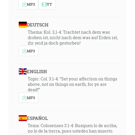
MP3
YT
DEUTSCH
Thema: Kol. 3,1-4: Trachtet nach dem was
droben ist, nicht nach dem was auf Erden ist,
ihr seid ja doch gestorben!
MP3
ENGLISH
Topic: Col. 3:1-4: “Set your affection on things
above, not on things on earth, for ye are
dead!”
MP3
ESPAÑOL
Tema: Colosenses 3:1-4: Busquen lo de arriba,
no lo de la tierra, pues ustedes han muerto.