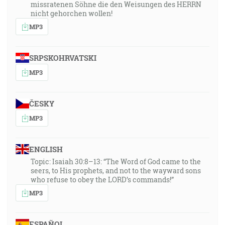
missratenen Söhne die den Weisungen des HERRN
nicht gehorchen wollen!
MP3
SRPSKOHRVATSKI
MP3
ČESKY
MP3
ENGLISH
Topic: Isaiah 30:8–13: “The Word of God came to the
seers, to His prophets, and not to the wayward sons
who refuse to obey the LORD’s commands!”
MP3
ESPAÑOL