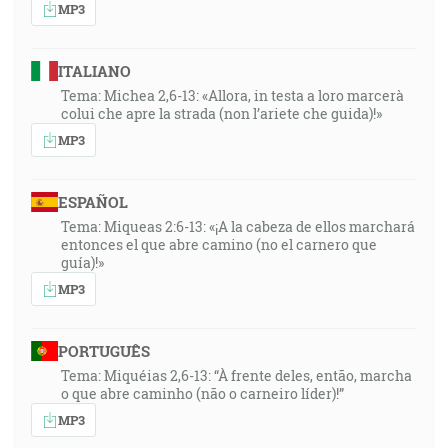
MP3
ITALIANO
Tema: Michea 2,6-13: «Allora, in testa a loro marcerà
colui che apre la strada (non l’ariete che guida)!»
MP3
ESPAÑOL
Tema: Miqueas 2:6-13: «¡A la cabeza de ellos marchará
entonces el que abre camino (no el carnero que
guía)!»
MP3
PORTUGUÊS
Tema: Miquéias 2,6-13: “À frente deles, então, marcha
o que abre caminho (não o carneiro líder)!”
MP3