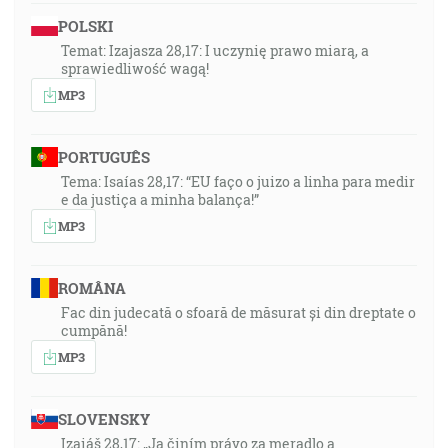
POLSKI
Temat: Izajasza 28,17: I uczynię prawo miarą, a
sprawiedliwość wagą!
MP3
PORTUGUÊS
Tema: Isaías 28,17: “EU faço o juizo a linha para medir
e da justiça a minha balança!”
MP3
ROMÂNA
Fac din judecată o sfoară de măsurat și din dreptate o
cumpănă!
MP3
SLOVENSKY
Izaiáš 28,17: „Ja činím právo za meradlo a