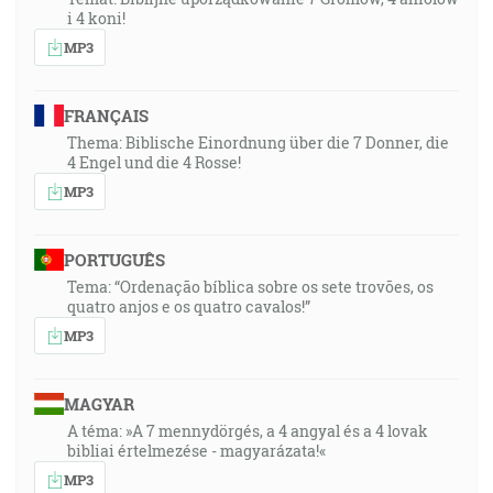
i 4 koni!
MP3
FRANÇAIS
Thema: Biblische Einordnung über die 7 Donner, die
4 Engel und die 4 Rosse!
MP3
PORTUGUÊS
Tema: “Ordenação bíblica sobre os sete trovões, os
quatro anjos e os quatro cavalos!”
MP3
MAGYAR
A téma: »A 7 mennydörgés, a 4 angyal és a 4 lovak
bibliai értelmezése - magyarázata!«
MP3