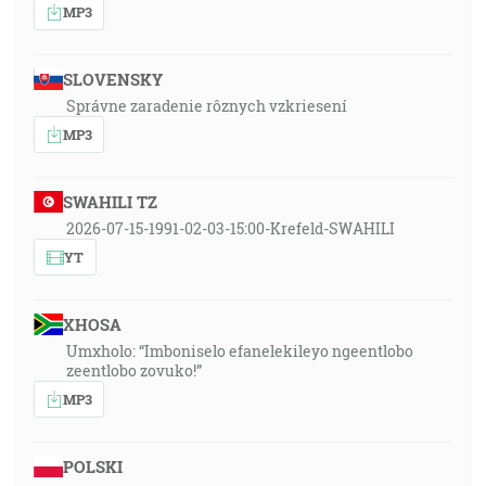
MP3
SLOVENSKY
Správne zaradenie rôznych vzkriesení
MP3
SWAHILI TZ
2026-07-15-1991-02-03-15:00-Krefeld-SWAHILI
YT
XHOSA
Umxholo: “Imboniselo efanelekileyo ngeentlobo
zeentlobo zovuko!”
MP3
POLSKI