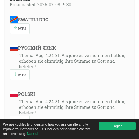
Broadcasted: 2026-07-08 19:30
SWAHILI DRC
MP3
РУССКИЙ ЯЗЫК
Thema: Apg. 4,24-31: Als jene es vernommen hatten,
erhoben sie einmütig ihre Stimme zu Gott und
beteten!
MP3
POLSKI
Thema: Apg. 4,24-31: Als jene es vernommen hatten,
erhoben sie einmütig ihre Stimme zu Gott und
beteten!
MP3
We use cookies to understand how you use our site and to
I agree
improve your experience. This includes personalizing content
and advertising.
Mai mult ...