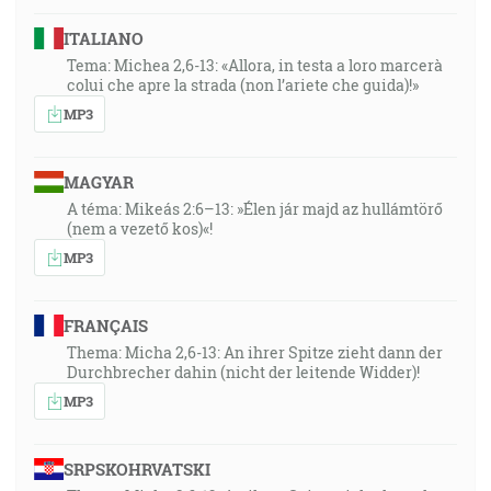
ITALIANO
Tema: Michea 2,6-13: «Allora, in testa a loro marcerà
colui che apre la strada (non l’ariete che guida)!»
MP3
MAGYAR
A téma: Mikeás 2:6–13: »Élen jár majd az hullámtörő
(nem a vezető kos)«!
MP3
FRANÇAIS
Thema: Micha 2,6-13: An ihrer Spitze zieht dann der
Durchbrecher dahin (nicht der leitende Widder)!
MP3
SRPSKOHRVATSKI