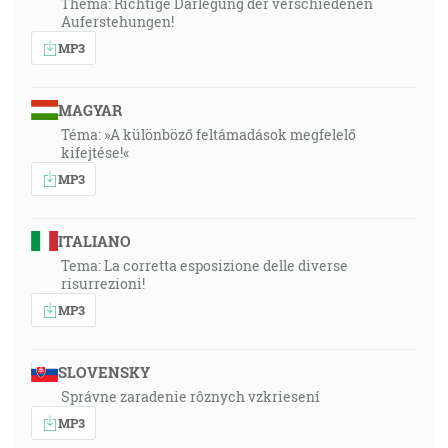
Thema: Richtige Darlegung der verschiedenen
Auferstehungen!
MP3
MAGYAR
Téma: »A különböző feltámadások megfelelő
kifejtése!«
MP3
ITALIANO
Tema: La corretta esposizione delle diverse
risurrezioni!
MP3
SLOVENSKY
Správne zaradenie rôznych vzkriesení
MP3