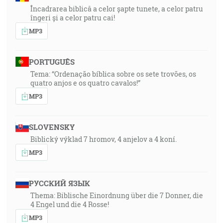
Încadrarea biblică a celor șapte tunete, a celor patru
îngeri și a celor patru cai!
MP3
PORTUGUÊS
Tema: “Ordenação bíblica sobre os sete trovões, os
quatro anjos e os quatro cavalos!”
MP3
SLOVENSKY
Biblický výklad 7 hromov, 4 anjelov a 4 koní.
MP3
РУССКИЙ ЯЗЫК
Thema: Biblische Einordnung über die 7 Donner, die
4 Engel und die 4 Rosse!
MP3