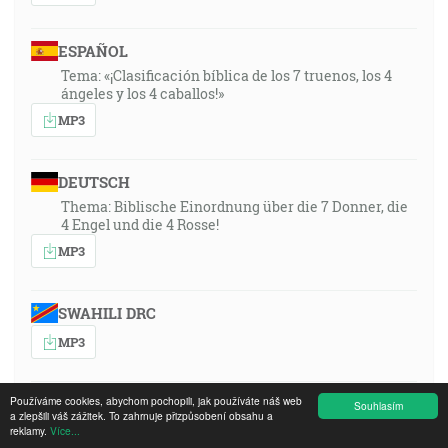
ESPAÑOL
Tema: «¡Clasificación bíblica de los 7 truenos, los 4
ángeles y los 4 caballos!»
MP3
DEUTSCH
Thema: Biblische Einordnung über die 7 Donner, die
4 Engel und die 4 Rosse!
MP3
SWAHILI DRC
MP3
Používáme cookies, abychom pochopili, jak používáte náš web
ENGLISH
Souhlasím
a zlepšili váš zážitek. To zahrnuje přizpůsobení obsahu a
Topic: A biblical placing of the seven thunders, the
reklamy.
Více...
four angels and the four horses!