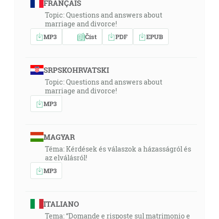
FRANÇAIS
Topic: Questions and answers about
marriage and divorce!
MP3
Číst
PDF
EPUB
SRPSKOHRVATSKI
Topic: Questions and answers about
marriage and divorce!
MP3
MAGYAR
Téma: Kérdések és válaszok a házasságról és
az elválásról!
MP3
ITALIANO
Tema: “Domande e risposte sul matrimonio e