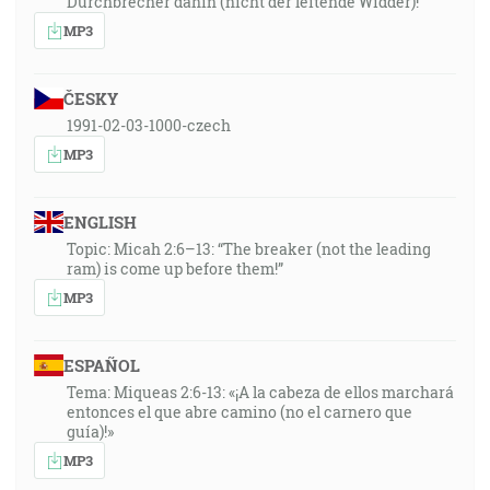
Durchbrecher dahin (nicht der leitende Widder)!
MP3
ČESKY
1991-02-03-1000-czech
MP3
ENGLISH
Topic: Micah 2:6–13: “The breaker (not the leading
ram) is come up before them!”
MP3
ESPAÑOL
Tema: Miqueas 2:6-13: «¡A la cabeza de ellos marchará
entonces el que abre camino (no el carnero que
guía)!»
MP3