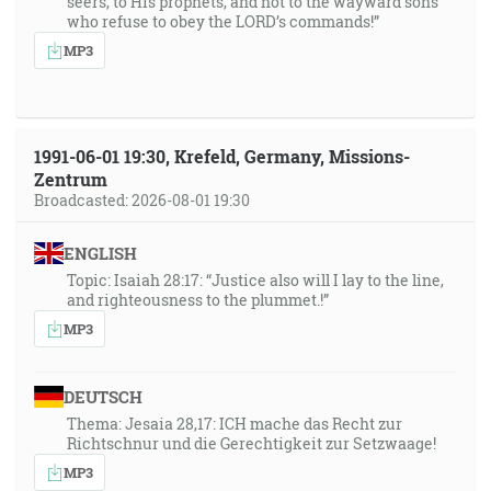
seers, to His prophets, and not to the wayward sons
who refuse to obey the LORD’s commands!”
MP3
1991-06-01 19:30, Krefeld, Germany, Missions-
Zentrum
Broadcasted: 2026-08-01 19:30
ENGLISH
Topic: Isaiah 28:17: “Justice also will I lay to the line,
and righteousness to the plummet.!”
MP3
DEUTSCH
Thema: Jesaia 28,17: ICH mache das Recht zur
Richtschnur und die Gerechtigkeit zur Setzwaage!
MP3