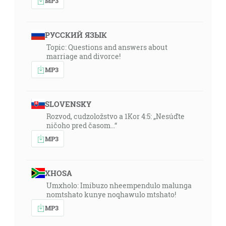
MP3
РУССКИЙ ЯЗЫК
Topic: Questions and answers about
marriage and divorce!
MP3
SLOVENSKY
Rozvod, cudzoložstvo a 1Kor 4:5: „Nesúďte
ničoho pred časom…“
MP3
XHOSA
Umxholo: Imibuzo nheempendulo malunga
nomtshato kunye noqhawulo mtshato!
MP3