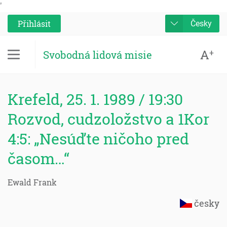
'
Přihlásit
Česky
A
+
Svobodná lidová misie
Krefeld, 25. 1. 1989 / 19:30
Rozvod, cudzoložstvo a 1Kor
4:5: „Nesúďte ničoho pred
časom…“
Ewald Frank
česky