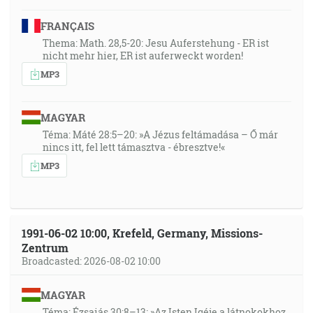
FRANÇAIS
Thema: Math. 28,5-20: Jesu Auferstehung - ER ist
nicht mehr hier, ER ist auferweckt worden!
MP3
MAGYAR
Téma: Máté 28:5–20: »A Jézus feltámadása – Ő már
nincs itt, fel lett támasztva - ébresztve!«
MP3
1991-06-02 10:00, Krefeld, Germany, Missions-
Zentrum
Broadcasted: 2026-08-02 10:00
MAGYAR
Téma: Ézsaiás 30:8–13: »Az Isten Igéje a látnokokhoz,