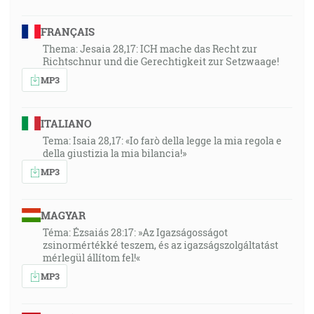
FRANÇAIS
Thema: Jesaia 28,17: ICH mache das Recht zur
Richtschnur und die Gerechtigkeit zur Setzwaage!
MP3
ITALIANO
Tema: Isaia 28,17: «Io farò della legge la mia regola e
della giustizia la mia bilancia!»
MP3
MAGYAR
Téma: Ézsaiás 28:17: »Az Igazságosságot
zsinormértékké teszem, és az igazságszolgáltatást
mérlegül állítom fel!«
MP3