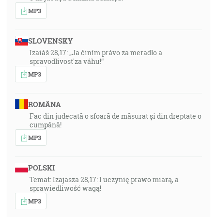
MP3
SLOVENSKY
Izaiáš 28,17: „Ja činím právo za meradlo a
spravodlivosť za váhu!“
MP3
ROMÂNA
Fac din judecată o sfoară de măsurat și din dreptate o
cumpănă!
MP3
POLSKI
Temat: Izajasza 28,17: I uczynię prawo miarą, a
sprawiedliwość wagą!
MP3