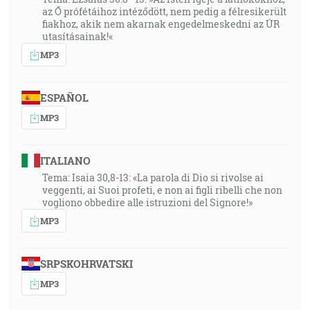
az Ő prófétáihoz intéződött, nem pedig a félresikerült
fiakhoz, akik nem akarnak engedelmeskedni az ÚR
utasításainak!«
MP3
ESPAÑOL
MP3
ITALIANO
Tema: Isaia 30,8-13: «La parola di Dio si rivolse ai
veggenti, ai Suoi profeti, e non ai figli ribelli che non
vogliono obbedire alle istruzioni del Signore!»
MP3
SRPSKOHRVATSKI
MP3