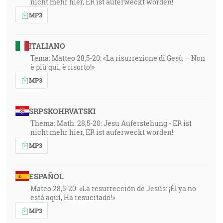
nicht mehr hier, ER ist auferweckt worden!
MP3
ITALIANO
Tema: Matteo 28,5-20: «La risurrezione di Gesù – Non
è più qui, è risorto!»
MP3
SRPSKOHRVATSKI
Thema: Math. 28,5-20: Jesu Auferstehung - ER ist
nicht mehr hier, ER ist auferweckt worden!
MP3
ESPAÑOL
Mateo 28,5-20: «La resurrección de Jesús: ¡Él ya no
está aquí, Ha resucitado!»
MP3