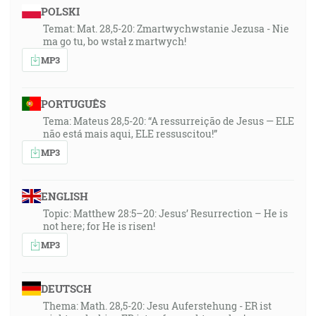
POLSKI
Temat: Mat. 28,5-20: Zmartwychwstanie Jezusa - Nie
ma go tu, bo wstał z martwych!
MP3
PORTUGUÊS
Tema: Mateus 28,5-20: “A ressurreição de Jesus — ELE
não está mais aqui, ELE ressuscitou!”
MP3
ENGLISH
Topic: Matthew 28:5–20: Jesus’ Resurrection – He is
not here; for He is risen!
MP3
DEUTSCH
Thema: Math. 28,5-20: Jesu Auferstehung - ER ist