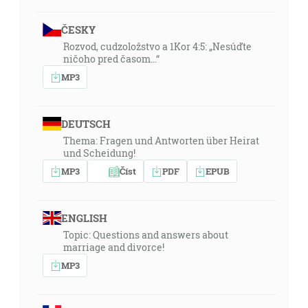
ČESKY
Rozvod, cudzoložstvo a 1Kor 4:5: „Nesúďte
ničoho pred časom…“
MP3
DEUTSCH
Thema: Fragen und Antworten über Heirat
und Scheidung!
MP3
Číst
PDF
EPUB
ENGLISH
Topic: Questions and answers about
marriage and divorce!
MP3