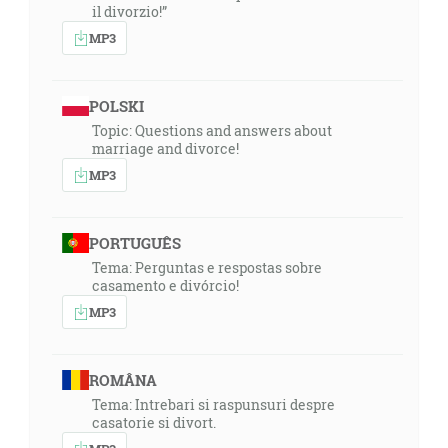
il divorzio!”
MP3
POLSKI
Topic: Questions and answers about
marriage and divorce!
MP3
PORTUGUÊS
Tema: Perguntas e respostas sobre
casamento e divórcio!
MP3
ROMÂNA
Tema: Intrebari si raspunsuri despre
casatorie si divort.