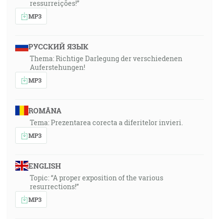
ressurreições!”
MP3
РУССКИЙ ЯЗЫК
Thema: Richtige Darlegung der verschiedenen
Auferstehungen!
MP3
ROMÂNA
Tema: Prezentarea corecta a diferitelor invieri.
MP3
ENGLISH
Topic: “A proper exposition of the various
resurrections!”
MP3