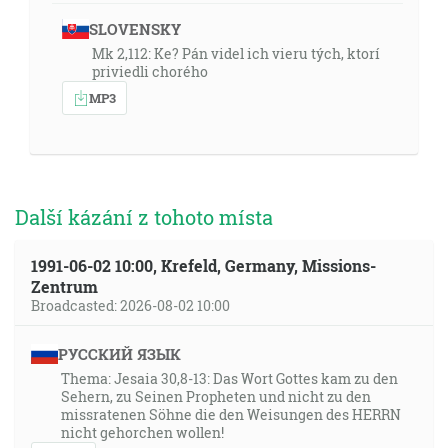
SLOVENSKY
Mk 2,112: Ke? Pán videl ich vieru tých, ktorí
priviedli chorého
MP3
Další kázání z tohoto místa
1991-06-02 10:00, Krefeld, Germany, Missions-
Zentrum
Broadcasted: 2026-08-02 10:00
РУССКИЙ ЯЗЫК
Thema: Jesaia 30,8-13: Das Wort Gottes kam zu den
Sehern, zu Seinen Propheten und nicht zu den
missratenen Söhne die den Weisungen des HERRN
nicht gehorchen wollen!