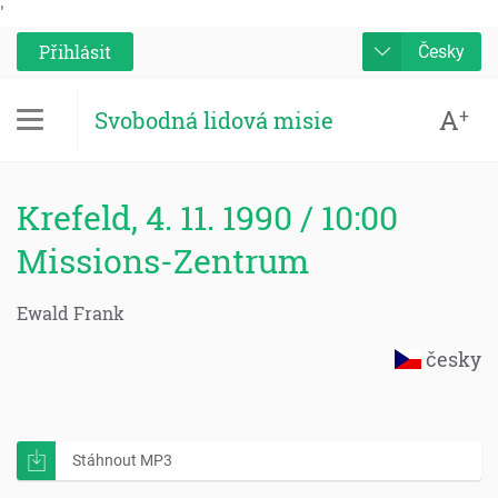
'
Přihlásit
Česky
A
+
Svobodná lidová misie
Krefeld, 4. 11. 1990 / 10:00
Missions-Zentrum
Ewald Frank
česky
Stáhnout MP3