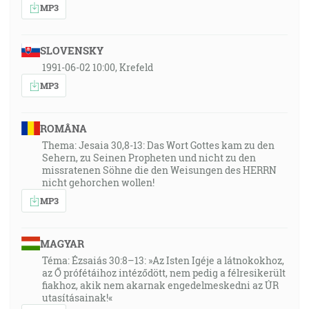
MP3
SLOVENSKY
1991-06-02 10:00, Krefeld
MP3
ROMÂNA
Thema: Jesaia 30,8-13: Das Wort Gottes kam zu den
Sehern, zu Seinen Propheten und nicht zu den
missratenen Söhne die den Weisungen des HERRN
nicht gehorchen wollen!
MP3
MAGYAR
Téma: Ézsaiás 30:8–13: »Az Isten Igéje a látnokokhoz,
az Ő prófétáihoz intéződött, nem pedig a félresikerült
fiakhoz, akik nem akarnak engedelmeskedni az ÚR
utasításainak!«