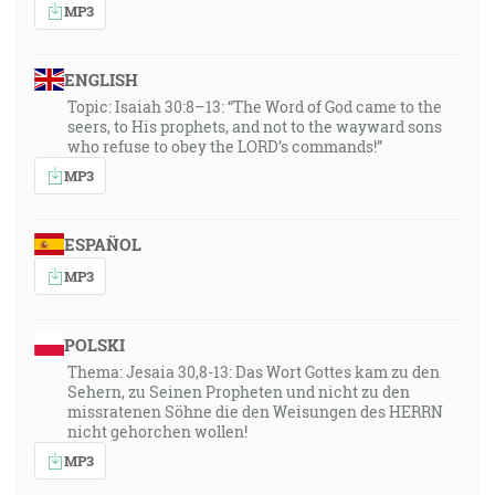
MP3
ENGLISH
Topic: Isaiah 30:8–13: “The Word of God came to the
seers, to His prophets, and not to the wayward sons
who refuse to obey the LORD’s commands!”
MP3
ESPAÑOL
MP3
POLSKI
Thema: Jesaia 30,8-13: Das Wort Gottes kam zu den
Sehern, zu Seinen Propheten und nicht zu den
missratenen Söhne die den Weisungen des HERRN
nicht gehorchen wollen!
MP3