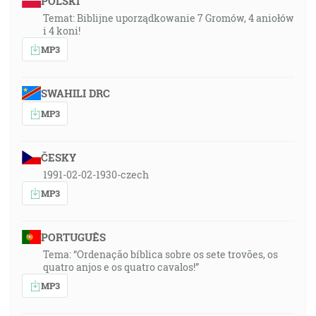
POLSKI
Temat: Biblijne uporządkowanie 7 Gromów, 4 aniołów
i 4 koni!
MP3
SWAHILI DRC
MP3
ČESKY
1991-02-02-1930-czech
MP3
PORTUGUÊS
Tema: “Ordenação bíblica sobre os sete trovões, os
quatro anjos e os quatro cavalos!”
MP3