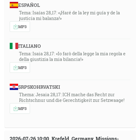
ESPAÑOL
Tema: Isaías 28,17: «¡Haré de la ley mi guía y de la
justicia mi balanza!»
MP3
ITALIANO
Tema: Isaia 28,17: «Io farò della legge la mia regola e
della giustizia la mia bilancia!»
MP3
SRPSKOHRVATSKI
Thema: Jesaia 28,17: ICH mache das Recht zur
Richtschnur und die Gerechtigkeit zur Setzwaage!
MP3
2026-07-26 10:00, Krefeld, Germany, Missions-