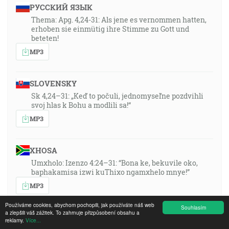
РУССКИЙ ЯЗЫК
Thema: Apg. 4,24-31: Als jene es vernommen hatten,
erhoben sie einmütig ihre Stimme zu Gott und
beteten!
MP3
SLOVENSKY
Sk 4,24–31: „Keď to počuli, jednomyseľne pozdvihli
svoj hlas k Bohu a modlili sa!“
MP3
XHOSA
Umxholo: Izenzo 4:24–31: “Bona ke, bekuvile oko,
baphakamisa izwi kuThixo ngamxhelo mnye!”
MP3
Používáme cookies, abychom pochopili, jak používáte náš web
Souhlasím
a zlepšili váš zážitek. To zahrnuje přizpůsobení obsahu a
ENGLISH
reklamy.
Více...