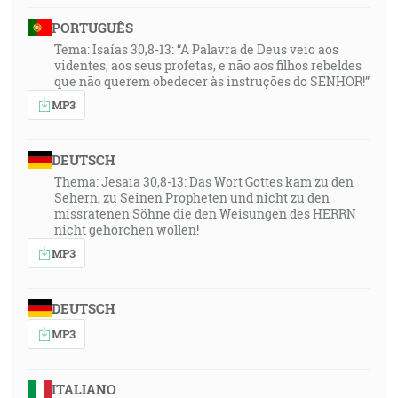
PORTUGUÊS
Tema: Isaías 30,8-13: “A Palavra de Deus veio aos
videntes, aos seus profetas, e não aos filhos rebeldes
que não querem obedecer às instruções do SENHOR!”
MP3
DEUTSCH
Thema: Jesaia 30,8-13: Das Wort Gottes kam zu den
Sehern, zu Seinen Propheten und nicht zu den
missratenen Söhne die den Weisungen des HERRN
nicht gehorchen wollen!
MP3
DEUTSCH
MP3
ITALIANO