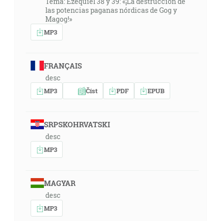
Tema: Ezequiel 38 y 39: «¡La destrucción de
las potencias paganas nórdicas de Gog y
Magog!»
MP3
FRANÇAIS
desc
MP3
Číst
PDF
EPUB
SRPSKOHRVATSKI
desc
MP3
MAGYAR
desc
MP3