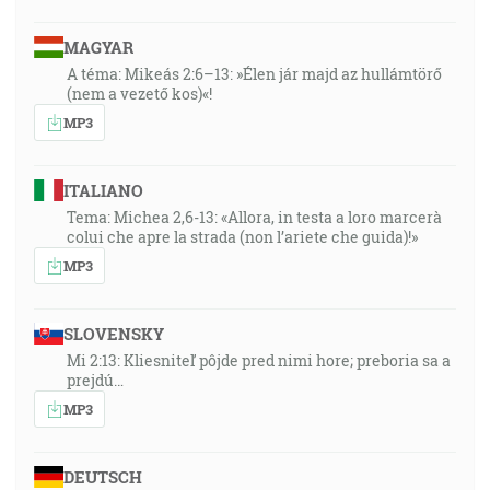
MAGYAR
A téma: Mikeás 2:6–13: »Élen jár majd az hullámtörő
(nem a vezető kos)«!
MP3
ITALIANO
Tema: Michea 2,6-13: «Allora, in testa a loro marcerà
colui che apre la strada (non l’ariete che guida)!»
MP3
SLOVENSKY
Mi 2:13: Kliesniteľ pôjde pred nimi hore; preboria sa a
prejdú…
MP3
DEUTSCH