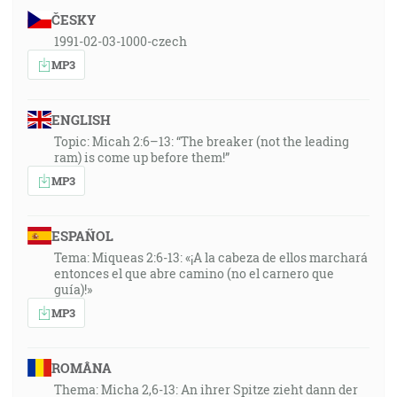
ČESKY
1991-02-03-1000-czech
MP3
ENGLISH
Topic: Micah 2:6–13: “The breaker (not the leading
ram) is come up before them!”
MP3
ESPAÑOL
Tema: Miqueas 2:6-13: «¡A la cabeza de ellos marchará
entonces el que abre camino (no el carnero que
guía)!»
MP3
ROMÂNA
Thema: Micha 2,6-13: An ihrer Spitze zieht dann der