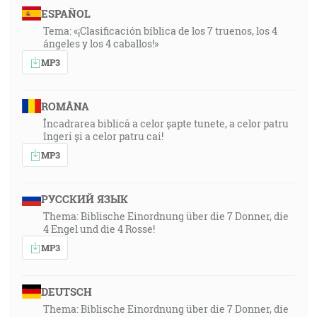
ESPAÑOL
Tema: «¡Clasificación bíblica de los 7 truenos, los 4
ángeles y los 4 caballos!»
MP3
ROMÂNA
Încadrarea biblică a celor șapte tunete, a celor patru
îngeri și a celor patru cai!
MP3
РУССКИЙ ЯЗЫК
Thema: Biblische Einordnung über die 7 Donner, die
4 Engel und die 4 Rosse!
MP3
DEUTSCH
Thema: Biblische Einordnung über die 7 Donner, die