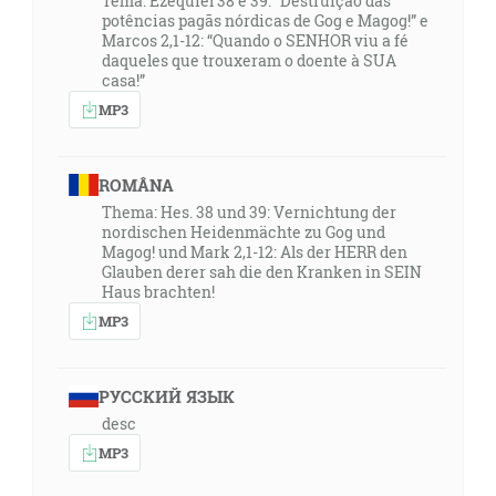
Tema: Ezequiel 38 e 39: “Destruição das
potências pagãs nórdicas de Gog e Magog!” e
Marcos 2,1-12: “Quando o SENHOR viu a fé
daqueles que trouxeram o doente à SUA
casa!”
MP3
ROMÂNA
Thema: Hes. 38 und 39: Vernichtung der
nordischen Heidenmächte zu Gog und
Magog! und Mark 2,1-12: Als der HERR den
Glauben derer sah die den Kranken in SEIN
Haus brachten!
MP3
РУССКИЙ ЯЗЫК
desc
MP3