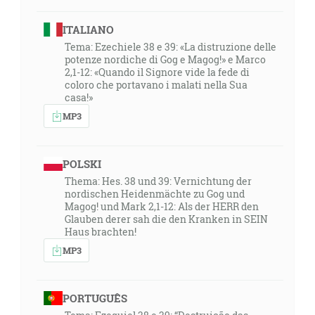
ITALIANO
Tema: Ezechiele 38 e 39: «La distruzione delle
potenze nordiche di Gog e Magog!» e Marco
2,1-12: «Quando il Signore vide la fede di
coloro che portavano i malati nella Sua
casa!»
MP3
POLSKI
Thema: Hes. 38 und 39: Vernichtung der
nordischen Heidenmächte zu Gog und
Magog! und Mark 2,1-12: Als der HERR den
Glauben derer sah die den Kranken in SEIN
Haus brachten!
MP3
PORTUGUÊS