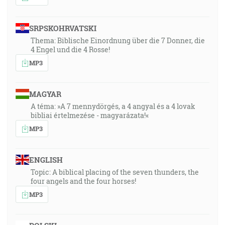
SRPSKOHRVATSKI
Thema: Biblische Einordnung über die 7 Donner, die
4 Engel und die 4 Rosse!
MP3
MAGYAR
A téma: »A 7 mennydörgés, a 4 angyal és a 4 lovak
bibliai értelmezése - magyarázata!«
MP3
ENGLISH
Topic: A biblical placing of the seven thunders, the
four angels and the four horses!
MP3