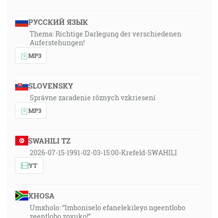
РУССКИЙ ЯЗЫК
Thema: Richtige Darlegung der verschiedenen
Auferstehungen!
MP3
SLOVENSKY
Správne zaradenie rôznych vzkriesení
MP3
SWAHILI TZ
2026-07-15-1991-02-03-15:00-Krefeld-SWAHILI
YT
XHOSA
Umxholo: “Imboniselo efanelekileyo ngeentlobo
zeentlobo zovuko!”