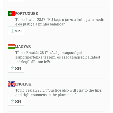
PORTUGUÊS
Tema: Isaías 28,17: “EU faço o juizo a linha para medir
e da justiça a minha balança!”
MP3
MAGYAR
Téma: Ézsaiás 28:17: »Az Igazságosságot
zsinormértékké teszem, és az igazságszolgáltatást
mérlegül állítom fel!«
MP3
ENGLISH
Topic: Isaiah 28:17: “Justice also will I lay to the line,
and righteousness to the plummet.!”
MP3