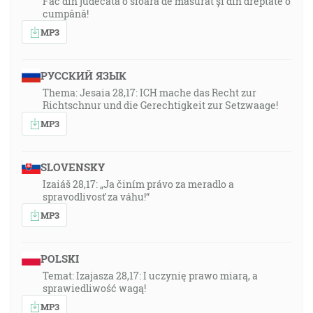
Fac din judecată o sfoară de măsurat și din dreptate o
cumpănă!
MP3
РУССКИЙ ЯЗЫК
Thema: Jesaia 28,17: ICH mache das Recht zur
Richtschnur und die Gerechtigkeit zur Setzwaage!
MP3
SLOVENSKY
Izaiáš 28,17: „Ja činím právo za meradlo a
spravodlivosť za váhu!“
MP3
POLSKI
Temat: Izajasza 28,17: I uczynię prawo miarą, a
sprawiedliwość wagą!
MP3