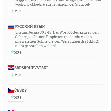
vogliono obbedire alle istruzioni del Signore!»
MP3
РУССКИЙ ЯЗЫК
Thema: Jesaia 30,8-13: Das Wort Gottes kam zu den
Sehern, zu Seinen Propheten und nicht zu den
missratenen Söhne die den Weisungen des HERRN
nicht gehorchen wollen!
MP3
SRPSKOHRVATSKI
MP3
ČESKY
MP3