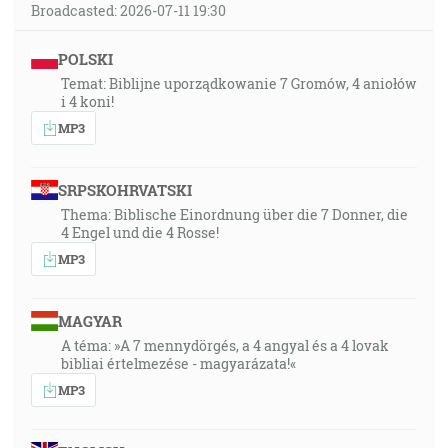
Broadcasted: 2026-07-11 19:30
POLSKI
Temat: Biblijne uporządkowanie 7 Gromów, 4 aniołów
i 4 koni!
MP3
SRPSKOHRVATSKI
Thema: Biblische Einordnung über die 7 Donner, die
4 Engel und die 4 Rosse!
MP3
MAGYAR
A téma: »A 7 mennydörgés, a 4 angyal és a 4 lovak
bibliai értelmezése - magyarázata!«
MP3