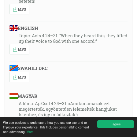
beteten!
MP3
ENGLISH
Topic: Acts 4:24–31: “When they heard this, they lifted
up their voice to God with one accord!”
MP3
SWAHILI DRC
MP3
MAGYAR
A téma: Ap.Csel 4:24–31: »Amikor amazok ezt
megértették, egyöntetűen felemelték hangjukat
Istenhez, és így imádkoztak!«
MP3
We use cookies to understand how you use our site and to
I agree
improve your experience. This includes personalizing content
and advertising.
More...