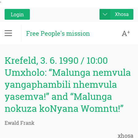
'
Login
Xhosa
A
+
Free People's mission
Krefeld, 3. 6. 1990 / 10:00
Umxholo: “Malunga nemvula
yangaphambili nhemvula
yasemva!” and “Malunga
nokuza koNyana Womntu!”
Ewald Frank
xhosa