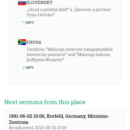
SLOVENSKY
„Jarný a pozdný dážď” a „Zjavenie a príchod
Syna človeka!”
MP3
XHOSA
Umxholo: “Malunga nemvula yangaphambili
nhemvula yasemva!” and “Malunga nokuza
koNyana Womntu!”
MP3
Next sermons from this place
1991-06-02 10:00, Krefeld, Germany, Missions-
Zentrum
Broadcasted: 2026-08-02 10:00