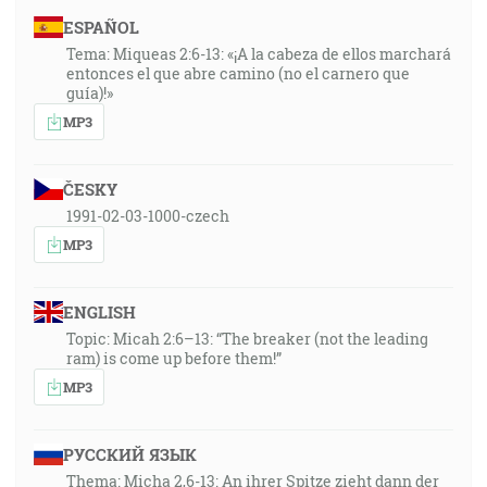
ESPAÑOL
Tema: Miqueas 2:6-13: «¡A la cabeza de ellos marchará
entonces el que abre camino (no el carnero que
guía)!»
MP3
ČESKY
1991-02-03-1000-czech
MP3
ENGLISH
Topic: Micah 2:6–13: “The breaker (not the leading
ram) is come up before them!”
MP3
РУССКИЙ ЯЗЫК
Thema: Micha 2,6-13: An ihrer Spitze zieht dann der