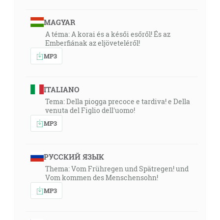
MAGYAR
A téma: A korai és a késői esőről! És az
Emberfiának az eljöveteléről!
MP3
ITALIANO
Tema: Della piogga precoce e tardiva! e Della
venuta del Figlio dell'uomo!
MP3
РУССКИЙ ЯЗЫК
Thema: Vom Frühregen und Spätregen! und
Vom kommen des Menschensohn!
MP3