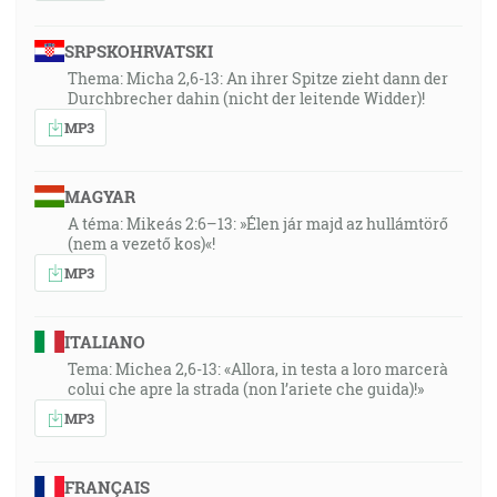
SRPSKOHRVATSKI
Thema: Micha 2,6-13: An ihrer Spitze zieht dann der
Durchbrecher dahin (nicht der leitende Widder)!
MP3
MAGYAR
A téma: Mikeás 2:6–13: »Élen jár majd az hullámtörő
(nem a vezető kos)«!
MP3
ITALIANO
Tema: Michea 2,6-13: «Allora, in testa a loro marcerà
colui che apre la strada (non l’ariete che guida)!»
MP3
FRANÇAIS