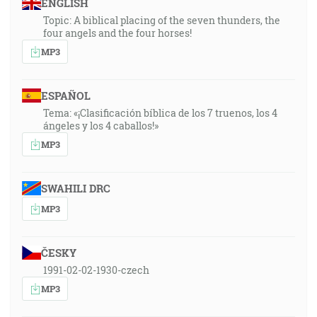
ENGLISH
Topic: A biblical placing of the seven thunders, the
four angels and the four horses!
MP3
ESPAÑOL
Tema: «¡Clasificación bíblica de los 7 truenos, los 4
ángeles y los 4 caballos!»
MP3
SWAHILI DRC
MP3
ČESKY
1991-02-02-1930-czech
MP3