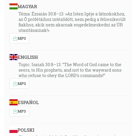
MAGYAR
Téma: Ézsaiás 30:8–13: »Az Isten Igéje a látnokokhoz,
az Ő prófétáihoz intéződött, nem pedig a félresikerült
fiakhoz, akik nem akarnak engedelmeskedni az ÚR
utasításainak!«
MP3
ENGLISH
Topic: Isaiah 30:8–13: “The Word of God came to the
seers, to His prophets, and not to the wayward sons
who refuse to obey the LORD’s commands!”
MP3
ESPAÑOL
MP3
POLSKI