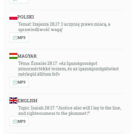
POLSKI
Temat: Izajasza 28,17: I uczynię prawo miarą, a
sprawiedliwość wagą!
MP3
MAGYAR
Téma: Ézsaiás 28:17: »Az Igazságosságot
zsinormértékké teszem, és az igazságszolgáltatást
mérlegül állítom fel!«
MP3
ENGLISH
Topic: Isaiah 28:17: “Justice also will I lay to the line,
and righteousness to the plummet.!”
MP3