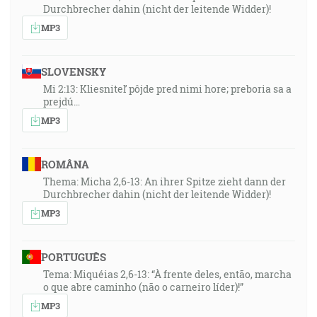
Durchbrecher dahin (nicht der leitende Widder)!
MP3
SLOVENSKY
Mi 2:13: Kliesniteľ pôjde pred nimi hore; preboria sa a
prejdú…
MP3
ROMÂNA
Thema: Micha 2,6-13: An ihrer Spitze zieht dann der
Durchbrecher dahin (nicht der leitende Widder)!
MP3
PORTUGUÊS
Tema: Miquéias 2,6-13: “À frente deles, então, marcha
o que abre caminho (não o carneiro líder)!”
MP3