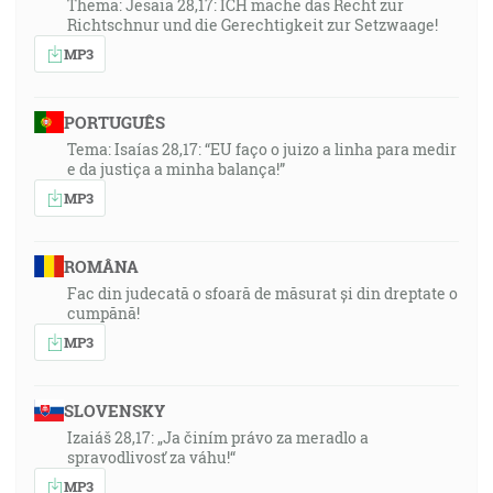
Thema: Jesaia 28,17: ICH mache das Recht zur
Richtschnur und die Gerechtigkeit zur Setzwaage!
MP3
PORTUGUÊS
Tema: Isaías 28,17: “EU faço o juizo a linha para medir
e da justiça a minha balança!”
MP3
ROMÂNA
Fac din judecată o sfoară de măsurat și din dreptate o
cumpănă!
MP3
SLOVENSKY
Izaiáš 28,17: „Ja činím právo za meradlo a
spravodlivosť za váhu!“
MP3