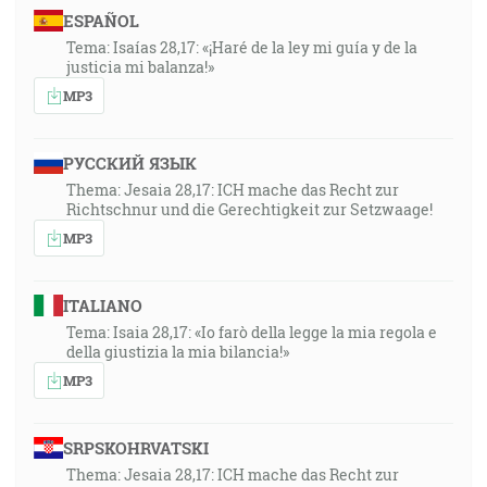
ESPAÑOL
Tema: Isaías 28,17: «¡Haré de la ley mi guía y de la
justicia mi balanza!»
MP3
РУССКИЙ ЯЗЫК
Thema: Jesaia 28,17: ICH mache das Recht zur
Richtschnur und die Gerechtigkeit zur Setzwaage!
MP3
ITALIANO
Tema: Isaia 28,17: «Io farò della legge la mia regola e
della giustizia la mia bilancia!»
MP3
SRPSKOHRVATSKI
Thema: Jesaia 28,17: ICH mache das Recht zur