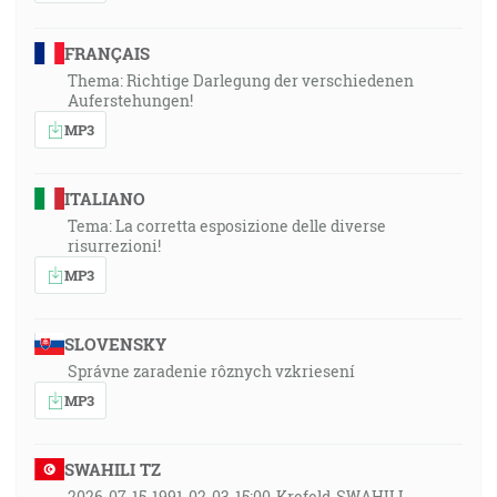
FRANÇAIS
Thema: Richtige Darlegung der verschiedenen
Auferstehungen!
MP3
ITALIANO
Tema: La corretta esposizione delle diverse
risurrezioni!
MP3
SLOVENSKY
Správne zaradenie rôznych vzkriesení
MP3
SWAHILI TZ
2026-07-15-1991-02-03-15:00-Krefeld-SWAHILI