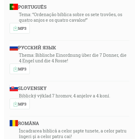
PORTUGUÊS
Tema: “Ordenação bíblica sobre os sete trovões, os
quatro anjos e os quatro cavalos!”
MP3
РУССКИЙ ЯЗЫК
Thema: Biblische Einordnung über die 7 Donner, die
4 Engel und die 4 Rosse!
MP3
SLOVENSKY
Biblický výklad 7 hromov, 4 anjelov a 4 koní.
MP3
ROMÂNA
Încadrarea biblică a celor șapte tunete, a celor patru
îngeri și a celor patru cai!