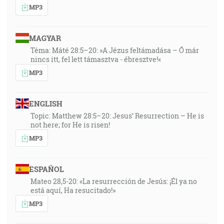
MP3
MAGYAR
Téma: Máté 28:5–20: »A Jézus feltámadása – Ő már
nincs itt, fel lett támasztva - ébresztve!«
MP3
ENGLISH
Topic: Matthew 28:5–20: Jesus’ Resurrection – He is
not here; for He is risen!
MP3
ESPAÑOL
Mateo 28,5-20: «La resurrección de Jesús: ¡Él ya no
está aquí, Ha resucitado!»
MP3