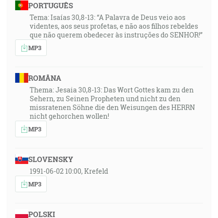
PORTUGUÊS
Tema: Isaías 30,8-13: “A Palavra de Deus veio aos
videntes, aos seus profetas, e não aos filhos rebeldes
que não querem obedecer às instruções do SENHOR!”
MP3
ROMÂNA
Thema: Jesaia 30,8-13: Das Wort Gottes kam zu den
Sehern, zu Seinen Propheten und nicht zu den
missratenen Söhne die den Weisungen des HERRN
nicht gehorchen wollen!
MP3
SLOVENSKY
1991-06-02 10:00, Krefeld
MP3
POLSKI