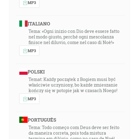
MP3
ITALIANO
Tema: «Ogni inizio con Dio deve essere fatto
nel modo giusto, perché ogni mescolanza
finisce nel diluvio, come nel caso di Noè!»
MP3
POLSKI
Temat: Każdy początek z Bogiem musi być
właściwie uczyniony, bo każde zmieszanie
kończy się w potopie jak w czasach Noego!
MP3
PORTUGUÊS
Tema: Todo começo com Deus deve ser feito
da maneira correta, pois toda mistura
termina em dilúvio, como no caso de Noé!