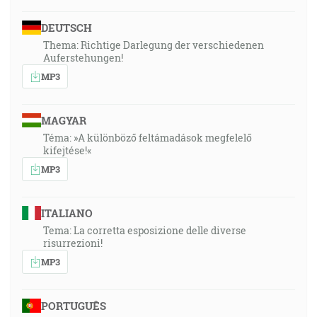
DEUTSCH
Thema: Richtige Darlegung der verschiedenen
Auferstehungen!
MP3
MAGYAR
Téma: »A különböző feltámadások megfelelő
kifejtése!«
MP3
ITALIANO
Tema: La corretta esposizione delle diverse
risurrezioni!
MP3
PORTUGUÊS