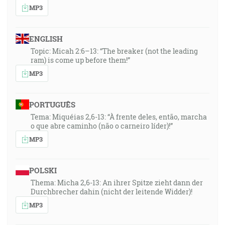
MP3
ENGLISH
Topic: Micah 2:6–13: “The breaker (not the leading
ram) is come up before them!”
MP3
PORTUGUÊS
Tema: Miquéias 2,6-13: “À frente deles, então, marcha
o que abre caminho (não o carneiro líder)!”
MP3
POLSKI
Thema: Micha 2,6-13: An ihrer Spitze zieht dann der
Durchbrecher dahin (nicht der leitende Widder)!
MP3