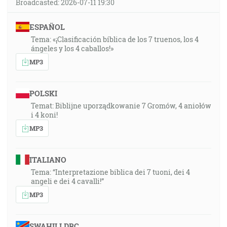
Broadcasted: 2026-07-11 19:30
ESPAÑOL
Tema: «¡Clasificación bíblica de los 7 truenos, los 4
ángeles y los 4 caballos!»
MP3
POLSKI
Temat: Biblijne uporządkowanie 7 Gromów, 4 aniołów
i 4 koni!
MP3
ITALIANO
Tema: “Interpretazione biblica dei 7 tuoni, dei 4
angeli e dei 4 cavalli!”
MP3
SWAHILI DRC