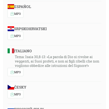
ESPAÑOL
MP3
SRPSKOHRVATSKI
MP3
ITALIANO
Tema: Isaia 30,8-13: «La parola di Dio si rivolse ai
veggenti, ai Suoi profeti, e non ai figli ribelli che non
vogliono obbedire alle istruzioni del Signore!»
MP3
ČESKY
MP3