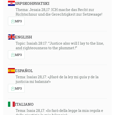
SRPSKOHRVATSKI
Thema: Jesaia 28,17: ICH mache das Recht zur
Richtschnur und die Gerechtigkeit zur Setzwaage!
MP3
ENGLISH
Topic: Isaiah 28:17: “Justice also will I lay to the line,
and righteousness to the plummet.!”
MP3
ESPAÑOL
Tema: Isaías 28,17: «¡Haré de la ley mi guía y de la
justicia mi balanza!»
MP3
ITALIANO
Tema: Isaia 28,17: «Io farò della legge la mia regola e