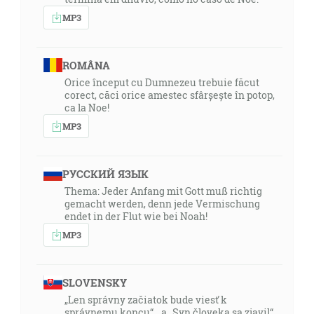
MP3
ROMÂNA
Orice început cu Dumnezeu trebuie făcut
corect, căci orice amestec sfârșește în potop,
ca la Noe!
MP3
РУССКИЙ ЯЗЫК
Thema: Jeder Anfang mit Gott muß richtig
gemacht werden, denn jede Vermischung
endet in der Flut wie bei Noah!
MP3
SLOVENSKY
„Len správny začiatok bude viesť k
správnemu koncu“ a „Syn človeka sa zjavil“