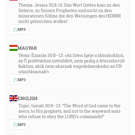
Thema: Jesaia 30,8-13: Das Wort Gottes kam zu den
Sehern, zu Seinen Propheten und nicht zu den
missratenen Söhne die den Weisungen des HERRN
nicht gehorchen wollen!
MP3
MAGYAR
Téma: Ézsaiás 30:8–13: »Az Isten Igéje a látnokokhoz,
az Ő prófétáihoz intéződött, nem pedig a félresikerült
fiakhoz, akik nem akarnak engedelmeskedni az ÚR
utasításainak!«
MP3
ENGLISH
Topic: Isaiah 30:8–13: “The Word of God came to the
seers, to His prophets, and not to the wayward sons
who refuse to obey the LORD’s commands!”
MP3