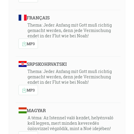
FRANÇAIS
Thema: Jeder Anfang mit Gott muß richtig
gemacht werden, denn jede Vermischung
endet in der Flut wie bei Noah!
MP3
SRPSKOHRVATSKI
Thema: Jeder Anfang mit Gott muß richtig
gemacht werden, denn jede Vermischung
endet in der Flut wie bei Noah!
MP3
MAGYAR
A téma: Az Istennel való kezdet, helyénvaló
kell legyen, mert minden keveredés
özönvízzel végződik, mint a Noé idejében!