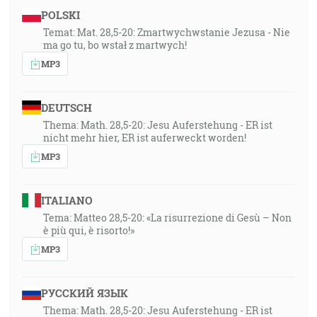
POLSKI
Temat: Mat. 28,5-20: Zmartwychwstanie Jezusa - Nie
ma go tu, bo wstał z martwych!
MP3
DEUTSCH
Thema: Math. 28,5-20: Jesu Auferstehung - ER ist
nicht mehr hier, ER ist auferweckt worden!
MP3
ITALIANO
Tema: Matteo 28,5-20: «La risurrezione di Gesù – Non
è più qui, è risorto!»
MP3
РУССКИЙ ЯЗЫК
Thema: Math. 28,5-20: Jesu Auferstehung - ER ist