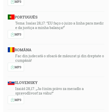
MP3
PORTUGUÊS
Tema: Isaías 28,17: “EU faço o juizo a linha para medir
e da justiça a minha balança!”
MP3
ROMÂNA
Fac din judecată o sfoară de măsurat și din dreptate o
cumpănă!
MP3
SLOVENSKY
Izaiáš 28,17: „Ja činím právo za meradlo a
spravodlivosť za váhu!“
MP3