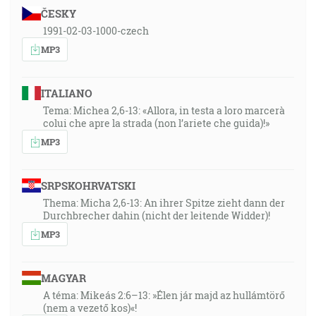
ČESKY
1991-02-03-1000-czech
MP3
ITALIANO
Tema: Michea 2,6-13: «Allora, in testa a loro marcerà
colui che apre la strada (non l’ariete che guida)!»
MP3
SRPSKOHRVATSKI
Thema: Micha 2,6-13: An ihrer Spitze zieht dann der
Durchbrecher dahin (nicht der leitende Widder)!
MP3
MAGYAR
A téma: Mikeás 2:6–13: »Élen jár majd az hullámtörő
(nem a vezető kos)«!