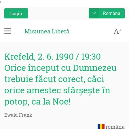
'
Login
Româna
A
+
Misiunea Liberă
Krefeld, 2. 6. 1990 / 19:30
Orice început cu Dumnezeu
trebuie făcut corect, căci
orice amestec sfârșește în
potop, ca la Noe!
Ewald Frank
româna