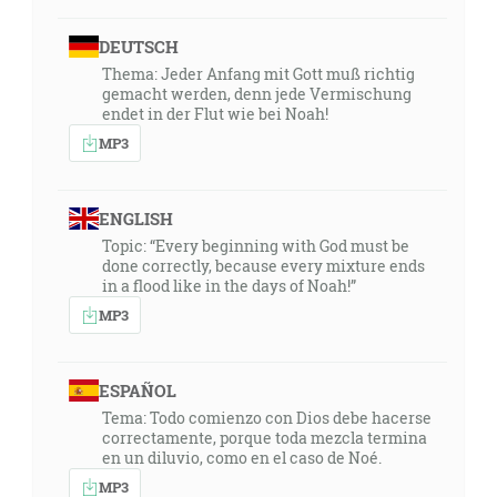
DEUTSCH
Thema: Jeder Anfang mit Gott muß richtig
gemacht werden, denn jede Vermischung
endet in der Flut wie bei Noah!
MP3
ENGLISH
Topic: “Every beginning with God must be
done correctly, because every mixture ends
in a flood like in the days of Noah!”
MP3
ESPAÑOL
Tema: Todo comienzo con Dios debe hacerse
correctamente, porque toda mezcla termina
en un diluvio, como en el caso de Noé.
MP3