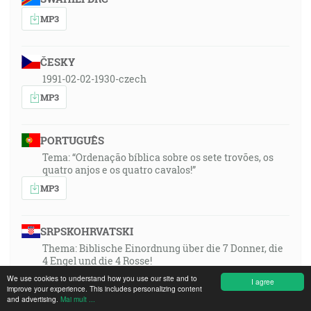
MP3
ČESKY
1991-02-02-1930-czech
MP3
PORTUGUÊS
Tema: “Ordenação bíblica sobre os sete trovões, os
quatro anjos e os quatro cavalos!”
MP3
SRPSKOHRVATSKI
Thema: Biblische Einordnung über die 7 Donner, die
4 Engel und die 4 Rosse!
MP3
We use cookies to understand how you use our site and to
I agree
improve your experience. This includes personalizing content
and advertising.
Mai mult ...