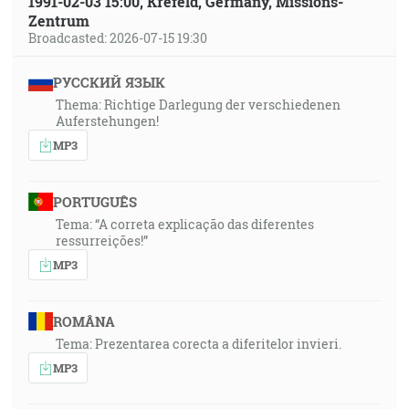
1991-02-03 15:00, Krefeld, Germany, Missions-
Zentrum
Broadcasted: 2026-07-15 19:30
РУССКИЙ ЯЗЫК
Thema: Richtige Darlegung der verschiedenen
Auferstehungen!
MP3
PORTUGUÊS
Tema: “A correta explicação das diferentes
ressurreições!”
MP3
ROMÂNA
Tema: Prezentarea corecta a diferitelor invieri.
MP3