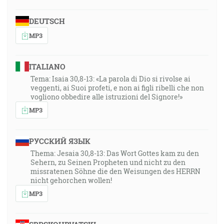
DEUTSCH
MP3
ITALIANO
Tema: Isaia 30,8-13: «La parola di Dio si rivolse ai
veggenti, ai Suoi profeti, e non ai figli ribelli che non
vogliono obbedire alle istruzioni del Signore!»
MP3
РУССКИЙ ЯЗЫК
Thema: Jesaia 30,8-13: Das Wort Gottes kam zu den
Sehern, zu Seinen Propheten und nicht zu den
missratenen Söhne die den Weisungen des HERRN
nicht gehorchen wollen!
MP3