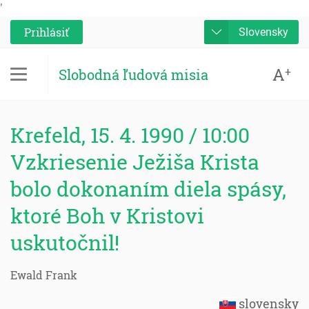
'
Prihlásiť
Slovensky
A
+
Slobodná ľudová misia
Krefeld, 15. 4. 1990 / 10:00
Vzkriesenie Ježiša Krista
bolo dokonaním diela spásy,
ktoré Boh v Kristovi
uskutočnil!
Ewald Frank
slovensky