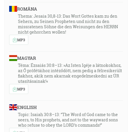
ROMÂNA
Thema: Jesaia 30,8-13: Das Wort Gottes kam zu den
Sehern, zu Seinen Propheten und nicht zu den
missratenen Söhne die den Weisungen des HERRN
nicht gehorchen wollen!
MP3
MAGYAR
Téma: Ézsaiás 30:8–13: »Az Isten Igéje a látnokokhoz,
az Ő prófétáihoz intéződött, nem pedig a félresikerült
fiakhoz, akik nem akarnak engedelmeskedni az ÚR
utasításainak!«
MP3
ENGLISH
Topic: Isaiah 30:8–13: “The Word of God came to the
seers, to His prophets, and not to the wayward sons
who refuse to obey the LORD’s commands!”