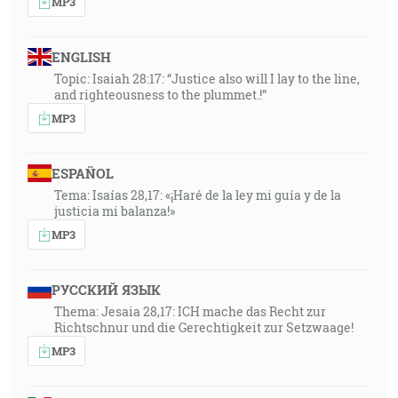
MP3
ENGLISH
Topic: Isaiah 28:17: “Justice also will I lay to the line,
and righteousness to the plummet.!”
MP3
ESPAÑOL
Tema: Isaías 28,17: «¡Haré de la ley mi guía y de la
justicia mi balanza!»
MP3
РУССКИЙ ЯЗЫК
Thema: Jesaia 28,17: ICH mache das Recht zur
Richtschnur und die Gerechtigkeit zur Setzwaage!
MP3