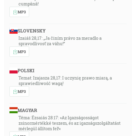
cumpănă!
MP3
SLOVENSKY
Izaiáš 28,17: „Ja činím právo za meradlo a
spravodlivosť za váhu!“
MP3
POLSKI
Temat: Izajasza 28,17: I uczynię prawo miarą, a
sprawiedliwość wagą!
MP3
MAGYAR
Téma: Ézsaiás 28:17: »Az Igazságosságot
zsinormértékké teszem, és az igazságszolgáltatást
mérlegül állítom fel!«