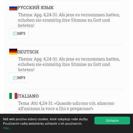
РУССКИЙ ЯЗЫК
Thema: Apg. 4,24-31: Als jene es vernommen hatten,
erhoben sie einmütig ihre Stimme zu Gott und
beteten!
MP3
DEUTSCH
Thema: Apg. 4,24-31: Als jene es vernommen hatten,
erhoben sie einmütig ihre Stimme zu Gott und
beteten!
MP3
ITALIANO
Tema: Atti 4,24-31: «Quando udirono ciò, alzarono
all’unisono la voce a Dio e pregarono!»
MP3
Náš web používa súbory cookies, ktoré vylepšujú naše služby.
Súhlasím
Používaním našej webstránky súhlasíte s ich používaním.
Viac...