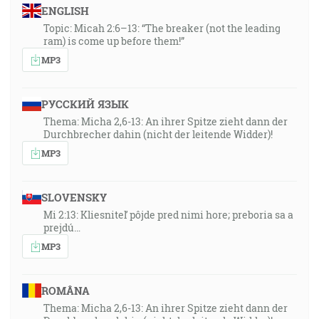
ENGLISH
Topic: Micah 2:6–13: “The breaker (not the leading
ram) is come up before them!”
MP3
РУССКИЙ ЯЗЫК
Thema: Micha 2,6-13: An ihrer Spitze zieht dann der
Durchbrecher dahin (nicht der leitende Widder)!
MP3
SLOVENSKY
Mi 2:13: Kliesniteľ pôjde pred nimi hore; preboria sa a
prejdú…
MP3
ROMÂNA
Thema: Micha 2,6-13: An ihrer Spitze zieht dann der