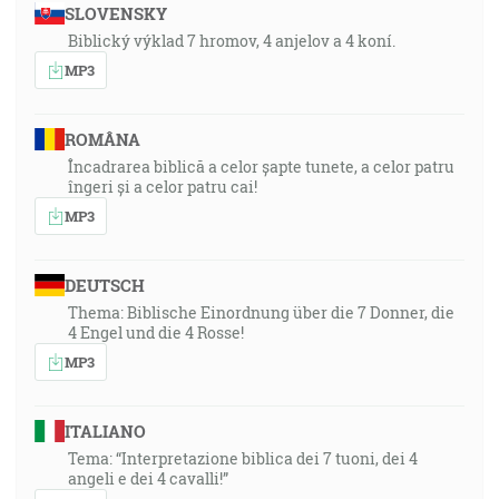
SLOVENSKY
Biblický výklad 7 hromov, 4 anjelov a 4 koní.
MP3
ROMÂNA
Încadrarea biblică a celor șapte tunete, a celor patru
îngeri și a celor patru cai!
MP3
DEUTSCH
Thema: Biblische Einordnung über die 7 Donner, die
4 Engel und die 4 Rosse!
MP3
ITALIANO
Tema: “Interpretazione biblica dei 7 tuoni, dei 4
angeli e dei 4 cavalli!”