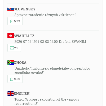
SLOVENSKY
Správne zaradenie rôznych vzkriesení
MP3
SWAHILI TZ
2026-07-15-1991-02-03-15:00-Krefeld-SWAHILI
YT
XHOSA
Umxholo: “Imboniselo efanelekileyo ngeentlobo
zeentlobo zovuko!”
MP3
ENGLISH
Topic: “A proper exposition of the various
resurrections!”