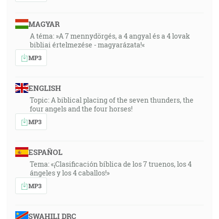
MAGYAR
A téma: »A 7 mennydörgés, a 4 angyal és a 4 lovak
bibliai értelmezése - magyarázata!«
MP3
ENGLISH
Topic: A biblical placing of the seven thunders, the
four angels and the four horses!
MP3
ESPAÑOL
Tema: «¡Clasificación bíblica de los 7 truenos, los 4
ángeles y los 4 caballos!»
MP3
SWAHILI DRC