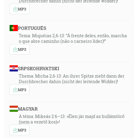
Durchbrecher dahin (nicht der leitende Widder)!
MP3
PORTUGUÊS
Tema: Miquéias 2,6-13: “À frente deles, então, marcha
o que abre caminho (não o carneiro líder)!”
MP3
SRPSKOHRVATSKI
Thema: Micha 2,6-13: An ihrer Spitze zieht dann der
Durchbrecher dahin (nicht der leitende Widder)!
MP3
MAGYAR
A téma: Mikeás 2:6–13: »Élen jár majd az hullámtörő
(nem a vezető kos)«!
MP3