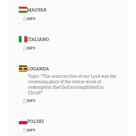
MAGYAR
MP3
ITALIANO
MP3
LUGANDA
Topic: “The resurrection of our Lord was the
crowning glory of the entire work of
redemption that God accomplished in
Christ!”
MP3
POLSKI
MP3