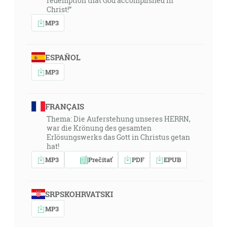
redemption that God accomplished in
Christ!”
MP3
ESPAÑOL
MP3
FRANÇAIS
Thema: Die Auferstehung unseres HERRN,
war die Krönung des gesamten
Erlösungswerks das Gott in Christus getan
hat!
MP3
Prečítať
PDF
EPUB
SRPSKOHRVATSKI
MP3