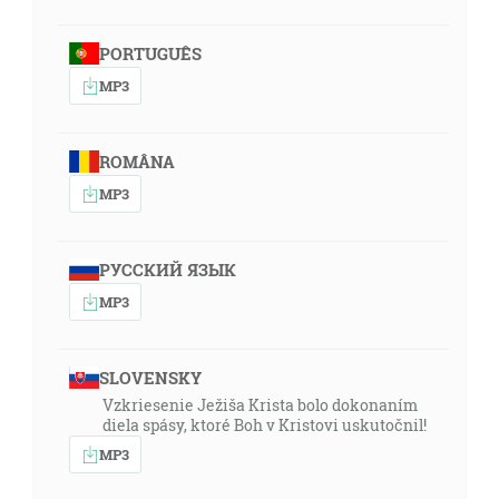
PORTUGUÊS
MP3
ROMÂNA
MP3
РУССКИЙ ЯЗЫК
MP3
SLOVENSKY
Vzkriesenie Ježiša Krista bolo dokonaním
diela spásy, ktoré Boh v Kristovi uskutočnil!
MP3