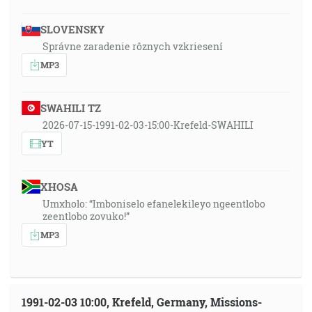
SLOVENSKY
Správne zaradenie rôznych vzkriesení
MP3
SWAHILI TZ
2026-07-15-1991-02-03-15:00-Krefeld-SWAHILI
YT
XHOSA
Umxholo: “Imboniselo efanelekileyo ngeentlobo
zeentlobo zovuko!”
MP3
1991-02-03 10:00, Krefeld, Germany, Missions-