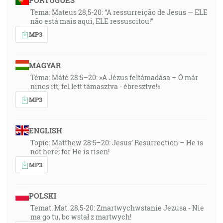
PORTUGUÊS
Tema: Mateus 28,5-20: “A ressurreição de Jesus — ELE
não está mais aqui, ELE ressuscitou!”
MP3
MAGYAR
Téma: Máté 28:5–20: »A Jézus feltámadása – Ő már
nincs itt, fel lett támasztva - ébresztve!«
MP3
ENGLISH
Topic: Matthew 28:5–20: Jesus’ Resurrection – He is
not here; for He is risen!
MP3
POLSKI
Temat: Mat. 28,5-20: Zmartwychwstanie Jezusa - Nie
ma go tu, bo wstał z martwych!