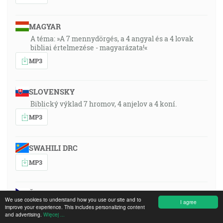
MAGYAR
A téma: »A 7 mennydörgés, a 4 angyal és a 4 lovak
bibliai értelmezése - magyarázata!«
MP3
SLOVENSKY
Biblický výklad 7 hromov, 4 anjelov a 4 koní.
MP3
SWAHILI DRC
MP3
ČESKY
We use cookies to understand how you use our site and to
I agree
1991-02-02-1930-czech
improve your experience. This includes personalizing content
and advertising.
Więcej ...
MP3