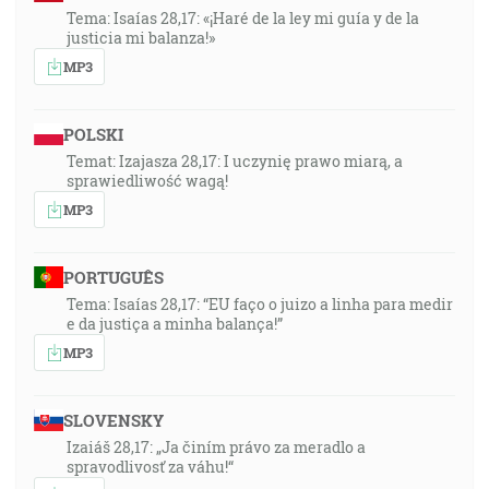
Tema: Isaías 28,17: «¡Haré de la ley mi guía y de la
justicia mi balanza!»
MP3
POLSKI
Temat: Izajasza 28,17: I uczynię prawo miarą, a
sprawiedliwość wagą!
MP3
PORTUGUÊS
Tema: Isaías 28,17: “EU faço o juizo a linha para medir
e da justiça a minha balança!”
MP3
SLOVENSKY
Izaiáš 28,17: „Ja činím právo za meradlo a
spravodlivosť za váhu!“