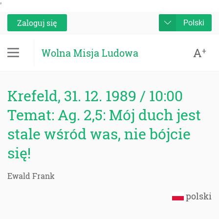
'
Zaloguj się
Polski
A
+
Wolna Misja Ludowa
Krefeld, 31. 12. 1989 / 10:00
Temat: Ag. 2,5: Mój duch jest
stale wśród was, nie bójcie
się!
Ewald Frank
polski