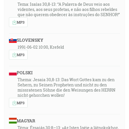
Tema: Isaías 30,8-13: “A Palavra de Deus veio aos
videntes, aos seus profetas, e não aos filhos rebeldes
que não querem obedecer às instruções do SENHOR!”
MP3
SLOVENSKY
1991-06-02 10:00, Krefeld
MP3
POLSKI
Thema: Jesaia 30,8-13: Das Wort Gottes kam zu den
Sehern, zu Seinen Propheten und nicht zu den
missratenen Söhne die den Weisungen des HERRN
nicht gehorchen wollen!
MP3
MAGYAR
Téma: Ézsaiás 30:8–13: »Az Isten Igéje a látnokokhoz,