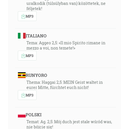
uralkodik (túlsúlyban van) közöttetek, ne
féljetek!
MP3
ITALIANO
Tema: Aggeo 2,5: «Il mio Spirito rimane in
mezzo a voi, non temete!»
MP3
RUNYORO
Thema: Haggai 2,5: MEIN Geist waltet in
eurer Mitte, fürchtet euch nicht!
MP3
POLSKI
Temat: Ag. 2,5: Mój duch jest stale wśród was,
nie bójcie się!