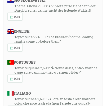
SRPSKOHRVATSKI
Thema: Micha 2,6-13: An ihrer Spitze zieht dann der
Durchbrecher dahin (nicht der leitende Widder)!
MP3
ENGLISH
Topic: Micah 2:6–13: “The breaker (not the leading
ram) is come up before them!”
MP3
PORTUGUÊS
Tema: Miquéias 2,6-13: “À frente deles, então, marcha
o que abre caminho (não o carneiro líder)!”
MP3
ITALIANO
Tema: Michea 2,6-13: «Allora, in testa a loro marcerà
colui che apre la strada (non l’ariete che guida)!»