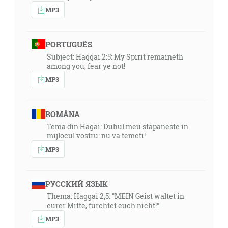
MP3
PORTUGUÊS
Subject: Haggai 2:5: My Spirit remaineth
among you, fear ye not!
MP3
ROMÂNA
Tema din Hagai: Duhul meu stapaneste in
mijlocul vostru: nu va temeti!
MP3
РУССКИЙ ЯЗЫК
Thema: Haggai 2,5: "MEIN Geist waltet in
eurer Mitte, fürchtet euch nicht!"
MP3