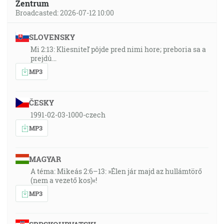
Zentrum
Broadcasted: 2026-07-12 10:00
SLOVENSKY
Mi 2:13: Kliesniteľ pôjde pred nimi hore; preboria sa a
prejdú…
MP3
ČESKY
1991-02-03-1000-czech
MP3
MAGYAR
A téma: Mikeás 2:6–13: »Élen jár majd az hullámtörő
(nem a vezető kos)«!
MP3