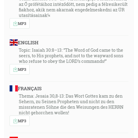
az Ő prófétáihoz intéződött, nem pedig a félresikerült
fiakhoz, akik nem akarnak engedelmeskedni az ÚR
utasításainak!«
MP3
ENGLISH
Topic: Isaiah 30:8–13: “The Word of God came to the
seers, to His prophets, and not to the wayward sons
who refuse to obey the LORD’s commands!”
MP3
FRANÇAIS
Thema: Jesaia 30,8-13: Das Wort Gottes kam zu den
Sehern, zu Seinen Propheten und nicht zu den
missratenen Söhne die den Weisungen des HERRN
nicht gehorchen wollen!
MP3