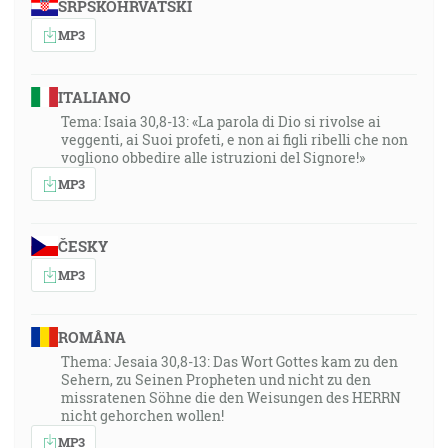
SRPSKOHRVATSKI
MP3
ITALIANO
Tema: Isaia 30,8-13: «La parola di Dio si rivolse ai
veggenti, ai Suoi profeti, e non ai figli ribelli che non
vogliono obbedire alle istruzioni del Signore!»
MP3
ČESKY
MP3
ROMÂNA
Thema: Jesaia 30,8-13: Das Wort Gottes kam zu den
Sehern, zu Seinen Propheten und nicht zu den
missratenen Söhne die den Weisungen des HERRN
nicht gehorchen wollen!
MP3