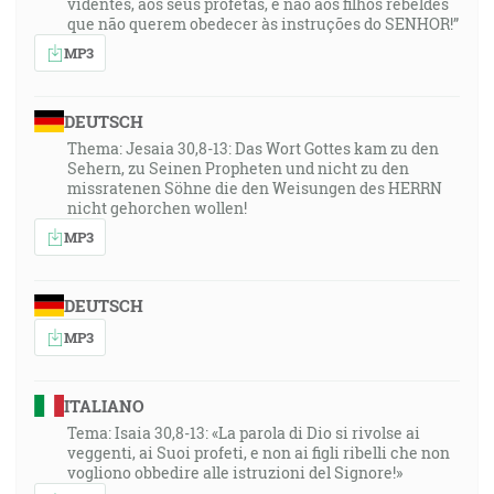
videntes, aos seus profetas, e não aos filhos rebeldes
que não querem obedecer às instruções do SENHOR!”
MP3
DEUTSCH
Thema: Jesaia 30,8-13: Das Wort Gottes kam zu den
Sehern, zu Seinen Propheten und nicht zu den
missratenen Söhne die den Weisungen des HERRN
nicht gehorchen wollen!
MP3
DEUTSCH
MP3
ITALIANO
Tema: Isaia 30,8-13: «La parola di Dio si rivolse ai
veggenti, ai Suoi profeti, e non ai figli ribelli che non
vogliono obbedire alle istruzioni del Signore!»