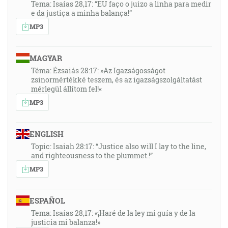
Tema: Isaías 28,17: “EU faço o juizo a linha para medir
e da justiça a minha balança!”
MP3
MAGYAR
Téma: Ézsaiás 28:17: »Az Igazságosságot
zsinormértékké teszem, és az igazságszolgáltatást
mérlegül állítom fel!«
MP3
ENGLISH
Topic: Isaiah 28:17: “Justice also will I lay to the line,
and righteousness to the plummet.!”
MP3
ESPAÑOL
Tema: Isaías 28,17: «¡Haré de la ley mi guía y de la
justicia mi balanza!»