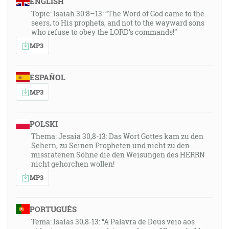
ENGLISH
Topic: Isaiah 30:8–13: “The Word of God came to the
seers, to His prophets, and not to the wayward sons
who refuse to obey the LORD’s commands!”
MP3
ESPAÑOL
MP3
POLSKI
Thema: Jesaia 30,8-13: Das Wort Gottes kam zu den
Sehern, zu Seinen Propheten und nicht zu den
missratenen Söhne die den Weisungen des HERRN
nicht gehorchen wollen!
MP3
PORTUGUÊS
Tema: Isaías 30,8-13: “A Palavra de Deus veio aos