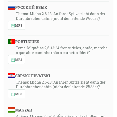
РУССКИЙ ЯЗЫК
Thema: Micha 2,6-13: An ihrer Spitze zieht dann der
Durchbrecher dahin (nicht der leitende Widder)!
MP3
PORTUGUÊS
Tema: Miquéias 2,6-13: “À frente deles, então, marcha
o que abre caminho (não o carneiro líder)!”
MP3
SRPSKOHRVATSKI
Thema: Micha 2,6-13: An ihrer Spitze zieht dann der
Durchbrecher dahin (nicht der leitende Widder)!
MP3
MAGYAR
A téma: Mikeás 2:6–13: »Élen jár majd az hullámtörő