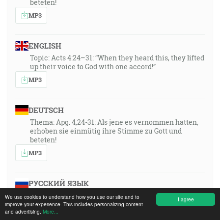
beteten!
MP3
ENGLISH
Topic: Acts 4:24–31: “When they heard this, they lifted
up their voice to God with one accord!”
MP3
DEUTSCH
Thema: Apg. 4,24-31: Als jene es vernommen hatten,
erhoben sie einmütig ihre Stimme zu Gott und
beteten!
MP3
РУССКИЙ ЯЗЫК
Thema: Apg. 4,24-31: Als jene es vernommen hatten,
We use cookies to understand how you use our site and to
I agree
erhoben sie einmütig ihre Stimme zu Gott und
improve your experience. This includes personalizing content
and advertising.
More...
beteten!