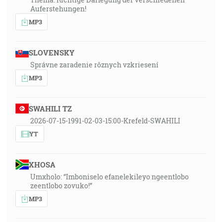
Auferstehungen!
MP3
SLOVENSKY
Správne zaradenie rôznych vzkriesení
MP3
SWAHILI TZ
2026-07-15-1991-02-03-15:00-Krefeld-SWAHILI
YT
XHOSA
Umxholo: “Imboniselo efanelekileyo ngeentlobo
zeentlobo zovuko!”
MP3