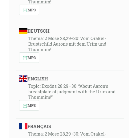
Thummim!
MP3
DEUTSCH
Thema: 2 Mose 28,29+30: Vom Orakel-
Brustschild Aarons mit dem Urim und
Thummim!
MP3
ENGLISH
Topic: Exodus 28:29–30: “About Aaron’s
breastplate of judgment with the Urim and
Thummim!”
MP3
FRANÇAIS
Thema: 2 Mose 28,29+30: Vom Orakel-