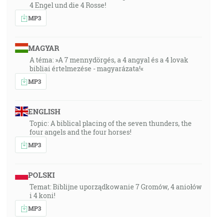
4 Engel und die 4 Rosse!
MP3
MAGYAR
A téma: »A 7 mennydörgés, a 4 angyal és a 4 lovak
bibliai értelmezése - magyarázata!«
MP3
ENGLISH
Topic: A biblical placing of the seven thunders, the
four angels and the four horses!
MP3
POLSKI
Temat: Biblijne uporządkowanie 7 Gromów, 4 aniołów
i 4 koni!
MP3