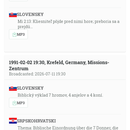
SLOVENSKY
Mi 2:13: Kliesniteľ pôjde pred nimi hore; preboria sa a
prejdú…
MP3
1991-02-02 19:30, Krefeld, Germany, Missions-
Zentrum
Broadcasted: 2026-07-11 19:30
SLOVENSKY
Biblický výklad 7 hromov, 4 anjelov a 4 koní.
MP3
SRPSKOHRVATSKI
Thema: Biblische Einordnung über die 7 Donner, die