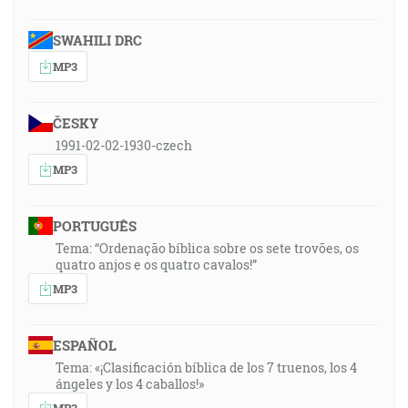
SWAHILI DRC
MP3
ČESKY
1991-02-02-1930-czech
MP3
PORTUGUÊS
Tema: “Ordenação bíblica sobre os sete trovões, os
quatro anjos e os quatro cavalos!”
MP3
ESPAÑOL
Tema: «¡Clasificación bíblica de los 7 truenos, los 4
ángeles y los 4 caballos!»
MP3