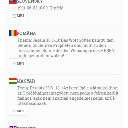
SLOVENSKY
1991-06-02 10:00, Krefeld
MP3
ROMÂNA
Thema: Jesaia 30,8-13: Das Wort Gottes kam zu den
Sehern, zu Seinen Propheten und nicht zu den
missratenen Söhne die den Weisungen des HERRN
nicht gehorchen wollen!
MP3
MAGYAR
Téma: Ézsaiás 30:8–13: »Az Isten Igéje a látnokokhoz,
az Ő prófétáihoz intéződött, nem pedig a félresikerült
fiakhoz, akik nem akarnak engedelmeskedni az ÚR
utasításainak!«
MP3