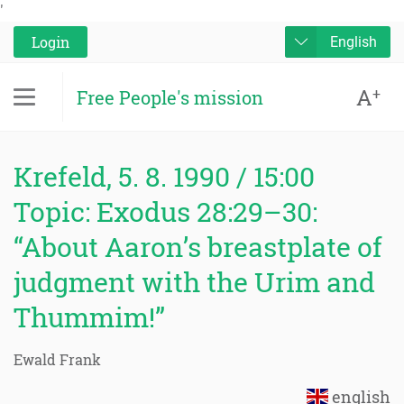
'
Login
English
A
+
Free People's mission
Krefeld, 5. 8. 1990 / 15:00
Topic: Exodus 28:29–30:
“About Aaron’s breastplate of
judgment with the Urim and
Thummim!”
Ewald Frank
english