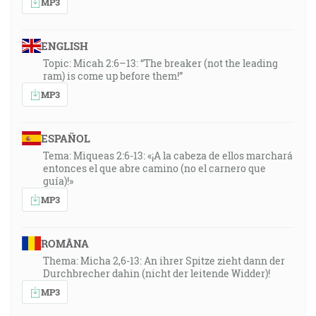
MP3
ENGLISH
Topic: Micah 2:6–13: “The breaker (not the leading
ram) is come up before them!”
MP3
ESPAÑOL
Tema: Miqueas 2:6-13: «¡A la cabeza de ellos marchará
entonces el que abre camino (no el carnero que
guía)!»
MP3
ROMÂNA
Thema: Micha 2,6-13: An ihrer Spitze zieht dann der
Durchbrecher dahin (nicht der leitende Widder)!
MP3