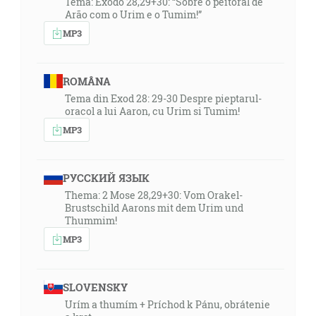
Tema: Êxodo 28,29+30: “Sobre o peitoral de
Arão com o Urim e o Tumim!”
MP3
ROMÂNA
Tema din Exod 28: 29-30 Despre pieptarul-
oracol a lui Aaron, cu Urim si Tumim!
MP3
РУССКИЙ ЯЗЫК
Thema: 2 Mose 28,29+30: Vom Orakel-
Brustschild Aarons mit dem Urim und
Thummim!
MP3
SLOVENSKY
Urím a thumím + Príchod k Pánu, obrátenie