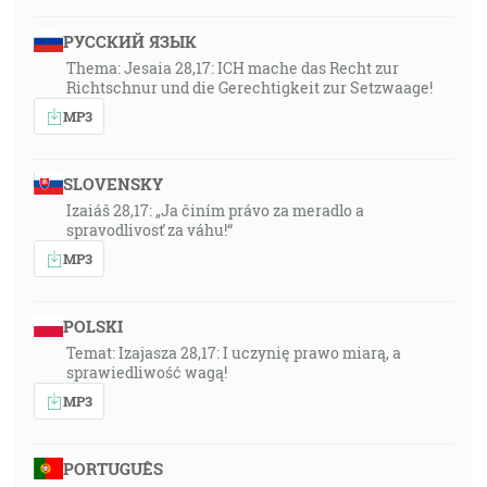
РУССКИЙ ЯЗЫК
Thema: Jesaia 28,17: ICH mache das Recht zur
Richtschnur und die Gerechtigkeit zur Setzwaage!
MP3
SLOVENSKY
Izaiáš 28,17: „Ja činím právo za meradlo a
spravodlivosť za váhu!“
MP3
POLSKI
Temat: Izajasza 28,17: I uczynię prawo miarą, a
sprawiedliwość wagą!
MP3
PORTUGUÊS