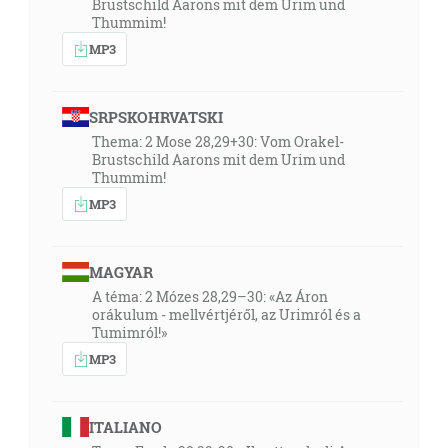
Brustschild Aarons mit dem Urim und
Thummim!
MP3
SRPSKOHRVATSKI
Thema: 2 Mose 28,29+30: Vom Orakel-
Brustschild Aarons mit dem Urim und
Thummim!
MP3
MAGYAR
A téma: 2 Mózes 28,29–30: «Az Áron
orákulum - mellvértjéről, az Urimról és a
Tumimról!»
MP3
ITALIANO