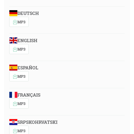
DEUTSCH
MP3
ENGLISH
MP3
ESPAÑOL
MP3
FRANÇAIS
MP3
SRPSKOHRVATSKI
MP3