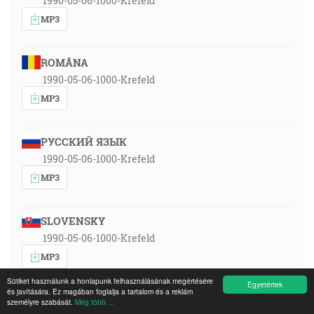
1990-05-06-1000-Krefeld
MP3
ROMÂNA
1990-05-06-1000-Krefeld
MP3
РУССКИЙ ЯЗЫК
1990-05-06-1000-Krefeld
MP3
SLOVENSKY
1990-05-06-1000-Krefeld
MP3
Sütiket használunk a honlapunk felhasználásának megértésére
Egyetértek
és javítására. Ez magában foglalja a tartalom és a reklám
személyre szabását.
Még több ...