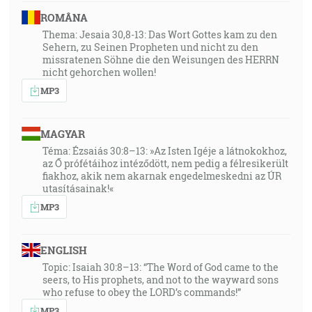
ROMÂNA
Thema: Jesaia 30,8-13: Das Wort Gottes kam zu den
Sehern, zu Seinen Propheten und nicht zu den
missratenen Söhne die den Weisungen des HERRN
nicht gehorchen wollen!
MP3
MAGYAR
Téma: Ézsaiás 30:8–13: »Az Isten Igéje a látnokokhoz,
az Ő prófétáihoz intéződött, nem pedig a félresikerült
fiakhoz, akik nem akarnak engedelmeskedni az ÚR
utasításainak!«
MP3
ENGLISH
Topic: Isaiah 30:8–13: “The Word of God came to the
seers, to His prophets, and not to the wayward sons
who refuse to obey the LORD’s commands!”
MP3