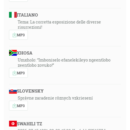
ITALIANO
Tema: La corretta esposizione delle diverse
risurrezioni!
MP3
XHOSA
Umxholo: “Imboniselo efanelekileyo ngeentlobo
zeentlobo zovuko!”
MP3
SLOVENSKY
Správne zaradenie rôznych vzkriesení
MP3
SWAHILI TZ