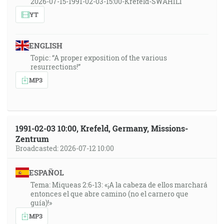
2026-07-15-1991-02-03-15:00-Krefeld-SWAHILI
YT
ENGLISH
Topic: “A proper exposition of the various
resurrections!”
MP3
1991-02-03 10:00, Krefeld, Germany, Missions-
Zentrum
Broadcasted: 2026-07-12 10:00
ESPAÑOL
Tema: Miqueas 2:6-13: «¡A la cabeza de ellos marchará
entonces el que abre camino (no el carnero que
guía)!»
MP3