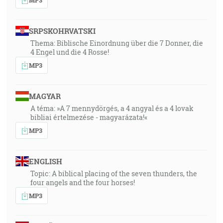
SRPSKOHRVATSKI
Thema: Biblische Einordnung über die 7 Donner, die
4 Engel und die 4 Rosse!
MP3
MAGYAR
A téma: »A 7 mennydörgés, a 4 angyal és a 4 lovak
bibliai értelmezése - magyarázata!«
MP3
ENGLISH
Topic: A biblical placing of the seven thunders, the
four angels and the four horses!
MP3