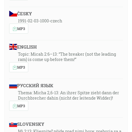
ČESKY
1991-02-03-1000-czech
MP3
ENGLISH
Topic: Micah 2:6–13: “The breaker (not the leading
ram) is come up before them!”
MP3
РУССКИЙ ЯЗЫК
Thema: Micha 2,6-13: An ihrer Spitze zieht dann der
Durchbrecher dahin (nicht der leitende Widder)!
MP3
SLOVENSKY
Mi 2:13: Kliesniteľ pôjde pred nimi hore; preboria sa a