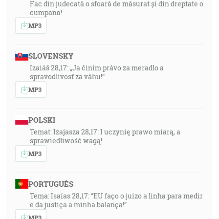
Fac din judecată o sfoară de măsurat și din dreptate o
cumpănă!
MP3
SLOVENSKY
Izaiáš 28,17: „Ja činím právo za meradlo a
spravodlivosť za váhu!“
MP3
POLSKI
Temat: Izajasza 28,17: I uczynię prawo miarą, a
sprawiedliwość wagą!
MP3
PORTUGUÊS
Tema: Isaías 28,17: “EU faço o juizo a linha para medir
e da justiça a minha balança!”
MP3