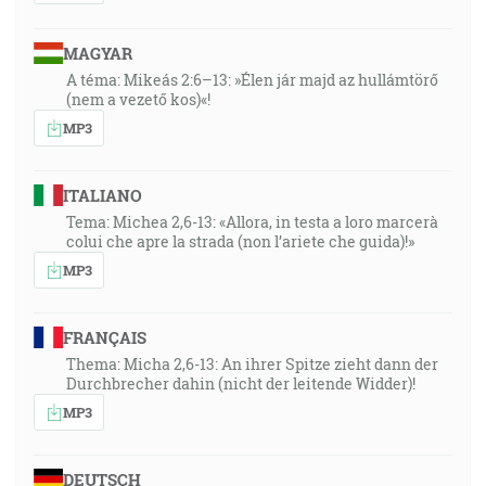
MAGYAR
A téma: Mikeás 2:6–13: »Élen jár majd az hullámtörő
(nem a vezető kos)«!
MP3
ITALIANO
Tema: Michea 2,6-13: «Allora, in testa a loro marcerà
colui che apre la strada (non l’ariete che guida)!»
MP3
FRANÇAIS
Thema: Micha 2,6-13: An ihrer Spitze zieht dann der
Durchbrecher dahin (nicht der leitende Widder)!
MP3
DEUTSCH