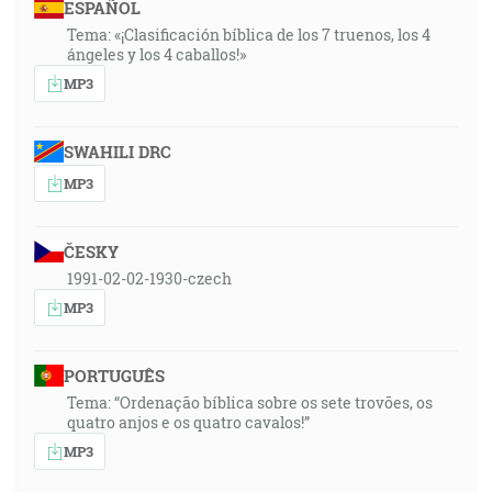
ESPAÑOL
Tema: «¡Clasificación bíblica de los 7 truenos, los 4
ángeles y los 4 caballos!»
MP3
SWAHILI DRC
MP3
ČESKY
1991-02-02-1930-czech
MP3
PORTUGUÊS
Tema: “Ordenação bíblica sobre os sete trovões, os
quatro anjos e os quatro cavalos!”
MP3