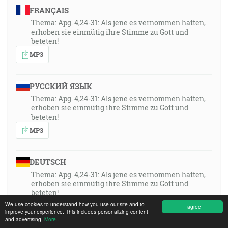
FRANÇAIS
Thema: Apg. 4,24-31: Als jene es vernommen hatten,
erhoben sie einmütig ihre Stimme zu Gott und
beteten!
MP3
РУССКИЙ ЯЗЫК
Thema: Apg. 4,24-31: Als jene es vernommen hatten,
erhoben sie einmütig ihre Stimme zu Gott und
beteten!
MP3
DEUTSCH
Thema: Apg. 4,24-31: Als jene es vernommen hatten,
erhoben sie einmütig ihre Stimme zu Gott und
beteten!
We use cookies to understand how you use our site and to
MP3
I agree
improve your experience. This includes personalizing content
and advertising.
More...