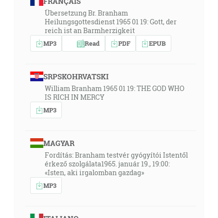
FRANÇAIS
Übersetzung Br. Branham
Heilungsgottesdienst 1965 01 19: Gott, der
reich ist an Barmherzigkeit
MP3
Read
PDF
EPUB
SRPSKOHRVATSKI
William Branham 1965 01 19: THE GOD WHO
IS RICH IN MERCY
MP3
MAGYAR
Fordítás: Branham testvér gyógyítói Istentől
érkező szolgálata1965. január 19., 19:00:
«Isten, aki irgalomban gazdag»
MP3