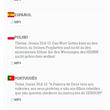
ESPAÑOL
MP3
POLSKI
Thema: Jesaia 30,8-13: Das Wort Gottes kam zu den
Sehern, zu Seinen Propheten und nicht zu den
missratenen Söhne die den Weisungen des HERRN
nicht gehorchen wollen!
MP3
PORTUGUÊS
Tema: Isaías 30,8-13: “A Palavra de Deus veio aos
videntes, aos seus profetas, e não aos filhos rebeldes
que não querem obedecer às instruções do SENHOR!”
MP3