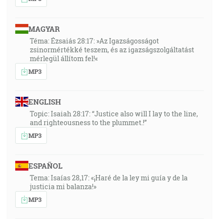
MAGYAR
Téma: Ézsaiás 28:17: »Az Igazságosságot
zsinormértékké teszem, és az igazságszolgáltatást
mérlegül állítom fel!«
MP3
ENGLISH
Topic: Isaiah 28:17: “Justice also will I lay to the line,
and righteousness to the plummet.!”
MP3
ESPAÑOL
Tema: Isaías 28,17: «¡Haré de la ley mi guía y de la
justicia mi balanza!»
MP3