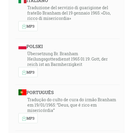
ITALIANO
Traduzione del servizio di guarigione del
fratello Branham del 19 gennaio 1965: «Dio,
ricco di misericordia»
MP3
POLSKI
Übersetzung Br. Branham
Heilungsgottesdienst 1965 01 19: Gott, der
reich ist an Barmherzigkeit
MP3
PORTUGUÊS
Tradução do culto de cura do irmão Branham
em 19/01/1965: “Deus, que é rico em
misericórdia”
MP3