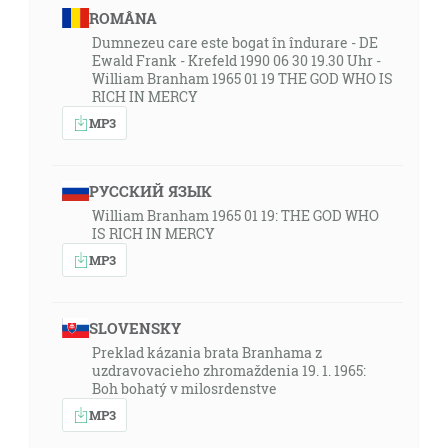
ROMÂNA
Dumnezeu care este bogat în îndurare - DE
Ewald Frank - Krefeld 1990 06 30 19.30 Uhr -
William Branham 1965 01 19 THE GOD WHO IS
RICH IN MERCY
MP3
РУССКИЙ ЯЗЫК
William Branham 1965 01 19: THE GOD WHO
IS RICH IN MERCY
MP3
SLOVENSKY
Preklad kázania brata Branhama z
uzdravovacieho zhromaždenia 19. 1. 1965:
Boh bohatý v milosrdenstve
MP3