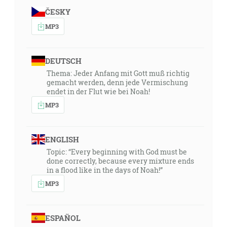
ČESKY
MP3
DEUTSCH
Thema: Jeder Anfang mit Gott muß richtig
gemacht werden, denn jede Vermischung
endet in der Flut wie bei Noah!
MP3
ENGLISH
Topic: “Every beginning with God must be
done correctly, because every mixture ends
in a flood like in the days of Noah!”
MP3
ESPAÑOL