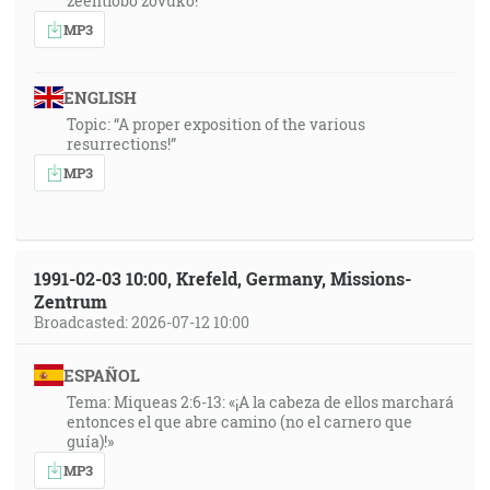
zeentlobo zovuko!”
MP3
ENGLISH
Topic: “A proper exposition of the various
resurrections!”
MP3
1991-02-03 10:00, Krefeld, Germany, Missions-
Zentrum
Broadcasted: 2026-07-12 10:00
ESPAÑOL
Tema: Miqueas 2:6-13: «¡A la cabeza de ellos marchará
entonces el que abre camino (no el carnero que
guía)!»
MP3