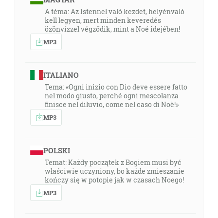
A téma: Az Istennel való kezdet, helyénvaló
kell legyen, mert minden keveredés
özönvízzel végződik, mint a Noé idejében!
MP3
ITALIANO
Tema: «Ogni inizio con Dio deve essere fatto
nel modo giusto, perché ogni mescolanza
finisce nel diluvio, come nel caso di Noè!»
MP3
POLSKI
Temat: Każdy początek z Bogiem musi być
właściwie uczyniony, bo każde zmieszanie
kończy się w potopie jak w czasach Noego!
MP3