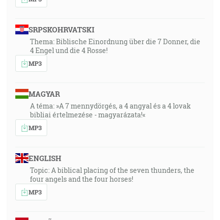
SRPSKOHRVATSKI
Thema: Biblische Einordnung über die 7 Donner, die
4 Engel und die 4 Rosse!
MP3
MAGYAR
A téma: »A 7 mennydörgés, a 4 angyal és a 4 lovak
bibliai értelmezése - magyarázata!«
MP3
ENGLISH
Topic: A biblical placing of the seven thunders, the
four angels and the four horses!
MP3