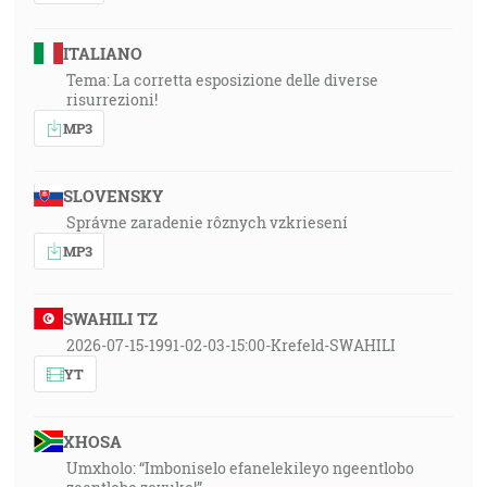
ITALIANO
Tema: La corretta esposizione delle diverse
risurrezioni!
MP3
SLOVENSKY
Správne zaradenie rôznych vzkriesení
MP3
SWAHILI TZ
2026-07-15-1991-02-03-15:00-Krefeld-SWAHILI
YT
XHOSA
Umxholo: “Imboniselo efanelekileyo ngeentlobo