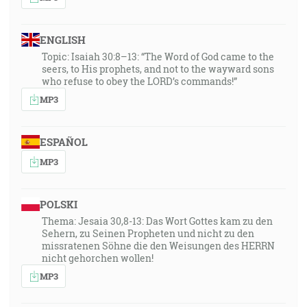
ENGLISH
Topic: Isaiah 30:8–13: “The Word of God came to the
seers, to His prophets, and not to the wayward sons
who refuse to obey the LORD’s commands!”
MP3
ESPAÑOL
MP3
POLSKI
Thema: Jesaia 30,8-13: Das Wort Gottes kam zu den
Sehern, zu Seinen Propheten und nicht zu den
missratenen Söhne die den Weisungen des HERRN
nicht gehorchen wollen!
MP3