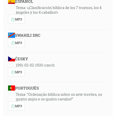
ESPAÑOL
Tema: «¡Clasificación bíblica de los 7 truenos, los 4
ángeles y los 4 caballos!»
MP3
SWAHILI DRC
MP3
ČESKY
1991-02-02-1930-czech
MP3
PORTUGUÊS
Tema: “Ordenação bíblica sobre os sete trovões, os
quatro anjos e os quatro cavalos!”
MP3