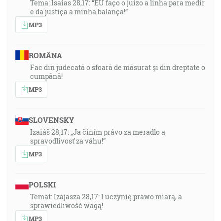
Tema: Isaías 28,17: “EU faço o juizo a linha para medir
e da justiça a minha balança!”
MP3
ROMÂNA
Fac din judecată o sfoară de măsurat și din dreptate o
cumpănă!
MP3
SLOVENSKY
Izaiáš 28,17: „Ja činím právo za meradlo a
spravodlivosť za váhu!“
MP3
POLSKI
Temat: Izajasza 28,17: I uczynię prawo miarą, a
sprawiedliwość wagą!
MP3