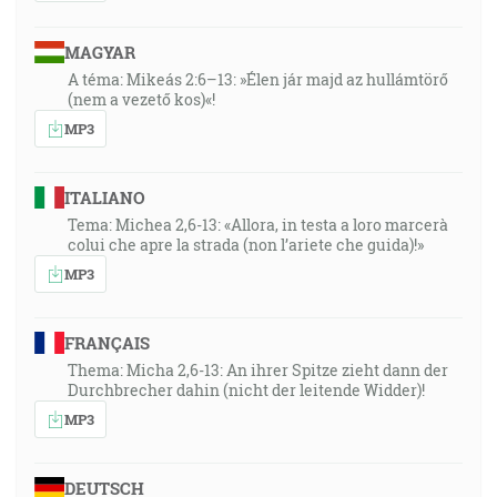
MAGYAR
A téma: Mikeás 2:6–13: »Élen jár majd az hullámtörő
(nem a vezető kos)«!
MP3
ITALIANO
Tema: Michea 2,6-13: «Allora, in testa a loro marcerà
colui che apre la strada (non l’ariete che guida)!»
MP3
FRANÇAIS
Thema: Micha 2,6-13: An ihrer Spitze zieht dann der
Durchbrecher dahin (nicht der leitende Widder)!
MP3
DEUTSCH