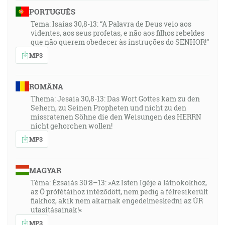
PORTUGUÊS
Tema: Isaías 30,8-13: “A Palavra de Deus veio aos
videntes, aos seus profetas, e não aos filhos rebeldes
que não querem obedecer às instruções do SENHOR!”
MP3
ROMÂNA
Thema: Jesaia 30,8-13: Das Wort Gottes kam zu den
Sehern, zu Seinen Propheten und nicht zu den
missratenen Söhne die den Weisungen des HERRN
nicht gehorchen wollen!
MP3
MAGYAR
Téma: Ézsaiás 30:8–13: »Az Isten Igéje a látnokokhoz,
az Ő prófétáihoz intéződött, nem pedig a félresikerült
fiakhoz, akik nem akarnak engedelmeskedni az ÚR
utasításainak!«
MP3