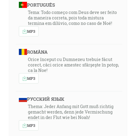
PORTUGUÊS
Tema: Todo começo com Deus deve ser feito
da maneira correta, pois toda mistura
termina em dilúvio, como no caso de Noé!
MP3
ROMÂNA
Orice început cu Dumnezeu trebuie făcut
corect, căci orice amestec sfârșește în potop,
ca la Noe!
MP3
РУССКИЙ ЯЗЫК
Thema: Jeder Anfang mit Gott muß richtig
gemacht werden, denn jede Vermischung
endet in der Flut wie bei Noah!
MP3