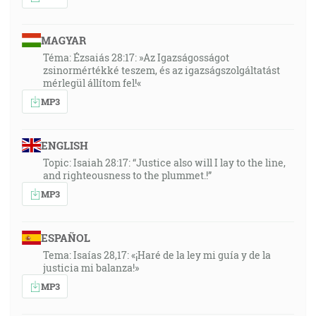
MAGYAR
Téma: Ézsaiás 28:17: »Az Igazságosságot
zsinormértékké teszem, és az igazságszolgáltatást
mérlegül állítom fel!«
MP3
ENGLISH
Topic: Isaiah 28:17: “Justice also will I lay to the line,
and righteousness to the plummet.!”
MP3
ESPAÑOL
Tema: Isaías 28,17: «¡Haré de la ley mi guía y de la
justicia mi balanza!»
MP3