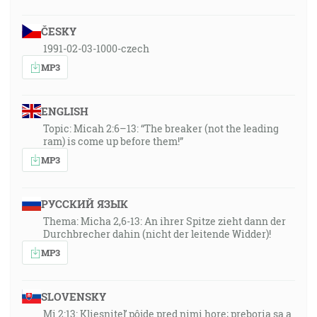
ČESKY
1991-02-03-1000-czech
MP3
ENGLISH
Topic: Micah 2:6–13: “The breaker (not the leading
ram) is come up before them!”
MP3
РУССКИЙ ЯЗЫК
Thema: Micha 2,6-13: An ihrer Spitze zieht dann der
Durchbrecher dahin (nicht der leitende Widder)!
MP3
SLOVENSKY
Mi 2:13: Kliesniteľ pôjde pred nimi hore; preboria sa a