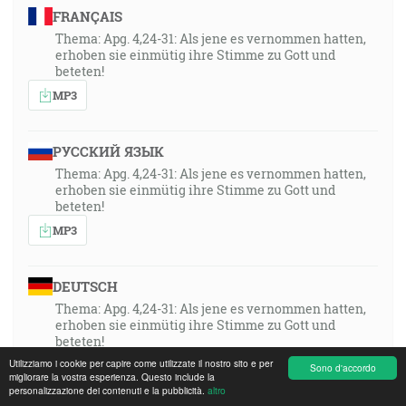
FRANÇAIS
Thema: Apg. 4,24-31: Als jene es vernommen hatten,
erhoben sie einmütig ihre Stimme zu Gott und
beteten!
MP3
РУССКИЙ ЯЗЫК
Thema: Apg. 4,24-31: Als jene es vernommen hatten,
erhoben sie einmütig ihre Stimme zu Gott und
beteten!
MP3
DEUTSCH
Thema: Apg. 4,24-31: Als jene es vernommen hatten,
erhoben sie einmütig ihre Stimme zu Gott und
beteten!
Utilizziamo i cookie per capire come utilizzate il nostro sito e per
MP3
Sono d'accordo
migliorare la vostra esperienza. Questo include la
personalizzazione dei contenuti e la pubblicità.
altro