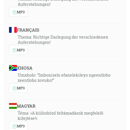
Auferstehungen!
MP3
FRANÇAIS
Thema: Richtige Darlegung der verschiedenen
Auferstehungen!
MP3
XHOSA
Umxholo: “Imboniselo efanelekileyo ngeentlobo
zeentlobo zovuko!”
MP3
MAGYAR
Téma: »A különböző feltámadások megfelelő
kifejtése!«
MP3