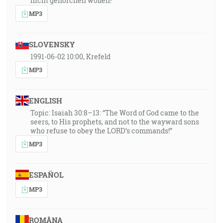
nicht gehorchen wollen!
MP3
SLOVENSKY
1991-06-02 10:00, Krefeld
MP3
ENGLISH
Topic: Isaiah 30:8–13: “The Word of God came to the
seers, to His prophets, and not to the wayward sons
who refuse to obey the LORD’s commands!”
MP3
ESPAÑOL
MP3
ROMÂNA