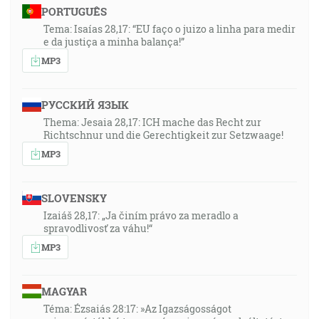
PORTUGUÊS
Tema: Isaías 28,17: “EU faço o juizo a linha para medir
e da justiça a minha balança!”
MP3
РУССКИЙ ЯЗЫК
Thema: Jesaia 28,17: ICH mache das Recht zur
Richtschnur und die Gerechtigkeit zur Setzwaage!
MP3
SLOVENSKY
Izaiáš 28,17: „Ja činím právo za meradlo a
spravodlivosť za váhu!“
MP3
MAGYAR
Téma: Ézsaiás 28:17: »Az Igazságosságot