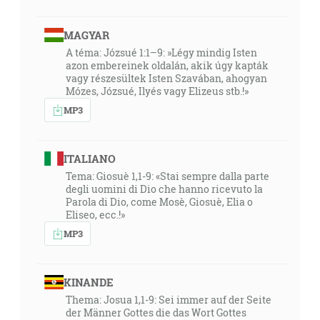
MAGYAR
A téma: Józsué 1:1–9: »Légy mindig Isten
azon embereinek oldalán, akik úgy kapták
vagy részesültek Isten Szavában, ahogyan
Mózes, Józsué, Ilyés vagy Elizeus stb.!»
MP3
ITALIANO
Tema: Giosuè 1,1-9: «Stai sempre dalla parte
degli uomini di Dio che hanno ricevuto la
Parola di Dio, come Mosè, Giosuè, Elia o
Eliseo, ecc.!»
MP3
KINANDE
Thema: Josua 1,1-9: Sei immer auf der Seite
der Männer Gottes die das Wort Gottes