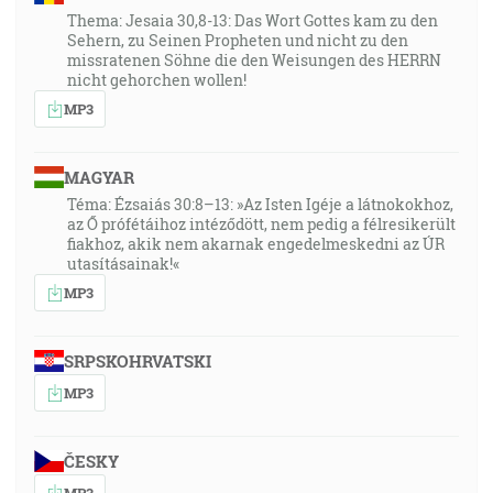
Thema: Jesaia 30,8-13: Das Wort Gottes kam zu den
Sehern, zu Seinen Propheten und nicht zu den
missratenen Söhne die den Weisungen des HERRN
nicht gehorchen wollen!
MP3
MAGYAR
Téma: Ézsaiás 30:8–13: »Az Isten Igéje a látnokokhoz,
az Ő prófétáihoz intéződött, nem pedig a félresikerült
fiakhoz, akik nem akarnak engedelmeskedni az ÚR
utasításainak!«
MP3
SRPSKOHRVATSKI
MP3
ČESKY
MP3