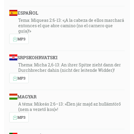
ESPAÑOL
Tema: Miqueas 2:6-13: «¡A la cabeza de ellos marchará
entonces el que abre camino (no el carnero que
guía)!»
MP3
SRPSKOHRVATSKI
Thema: Micha 2,6-13: An ihrer Spitze zieht dann der
Durchbrecher dahin (nicht der leitende Widder)!
MP3
MAGYAR
A téma: Mikeás 2:6–13: »Élen jár majd az hullámtörő
(nem a vezető kos)«!
MP3