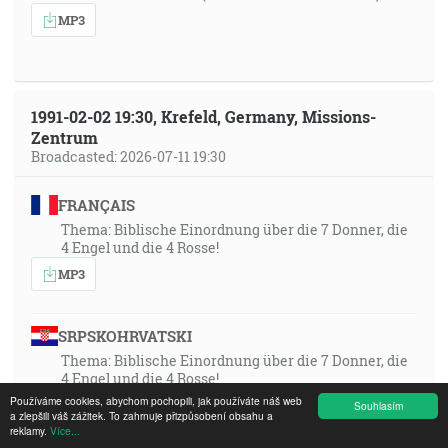
MP3
1991-02-02 19:30, Krefeld, Germany, Missions-
Zentrum
Broadcasted: 2026-07-11 19:30
FRANÇAIS
Thema: Biblische Einordnung über die 7 Donner, die
4 Engel und die 4 Rosse!
MP3
SRPSKOHRVATSKI
Thema: Biblische Einordnung über die 7 Donner, die
4 Engel und die 4 Rosse!
Používáme cookies, abychom pochopili, jak používáte náš web
MP3
Souhlasím
a zlepšili váš zážitek. To zahrnuje přizpůsobení obsahu a
reklamy.
Více...