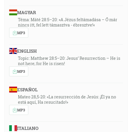
MAGYAR
Téma: Máté 28:5–20: »A Jézus feltámadása – Ő már
nincs itt, fel lett támasztva - ébresztve!«
MP3
ENGLISH
Topic: Matthew 28:5–20: Jesus’ Resurrection – He is
not here; for He is risen!
MP3
ESPAÑOL
Mateo 28,5-20: «La resurrección de Jesús: ¡Él ya no
está aquí, Ha resucitado!»
MP3
ITALIANO