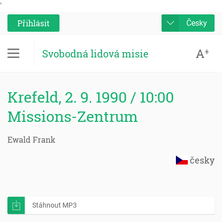
'
Přihlásit
Česky
A
+
Svobodná lidová misie
Krefeld, 2. 9. 1990 / 10:00
Missions-Zentrum
Ewald Frank
česky
Stáhnout MP3