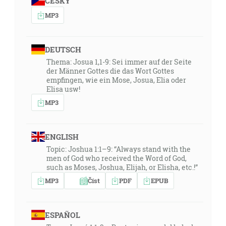
ČESKY
MP3
DEUTSCH
Thema: Josua 1,1-9: Sei immer auf der Seite
der Männer Gottes die das Wort Gottes
empfingen, wie ein Mose, Josua, Elia oder
Elisa usw!
MP3
ENGLISH
Topic: Joshua 1:1–9: “Always stand with the
men of God who received the Word of God,
such as Moses, Joshua, Elijah, or Elisha, etc.!”
MP3
Číst
PDF
EPUB
ESPAÑOL