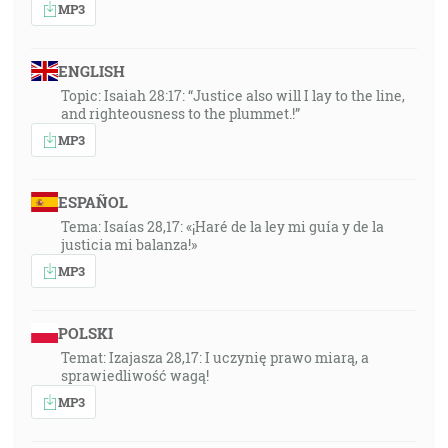
MP3
ENGLISH
Topic: Isaiah 28:17: “Justice also will I lay to the line,
and righteousness to the plummet.!”
MP3
ESPAÑOL
Tema: Isaías 28,17: «¡Haré de la ley mi guía y de la
justicia mi balanza!»
MP3
POLSKI
Temat: Izajasza 28,17: I uczynię prawo miarą, a
sprawiedliwość wagą!
MP3