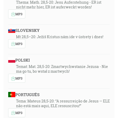
Thema: Math. 28,5-20: Jesu Auferstehung - ER ist
nicht mehr hier, ER ist auferweckt worden!
MP3
SLOVENSKY
Mt 28,5–20: Ježiš Kristus nám ide v ústrety i dnes!
MP3
POLSKI
Temat: Mat. 28,5-20: Zmartwychwstanie Jezusa - Nie
ma go tu, bo wstał z martwych!
MP3
PORTUGUÊS
Tema: Mateus 28,5-20: “A ressurreição de Jesus — ELE
não está mais aqui, ELE ressuscitou!”
MP3