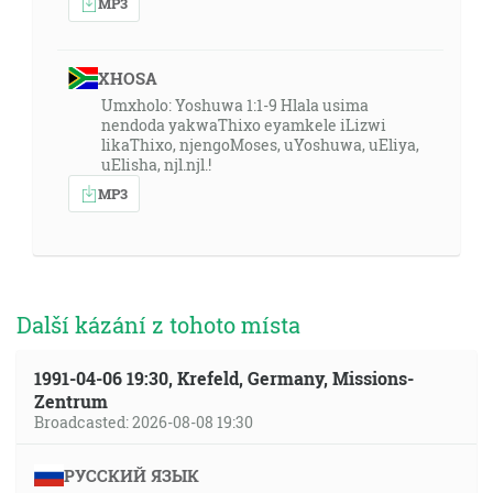
MP3
XHOSA
Umxholo: Yoshuwa 1:1-9 Hlala usima
nendoda yakwaThixo eyamkele iLizwi
likaThixo, njengoMoses, uYoshuwa, uEliya,
uElisha, njl.njl.!
MP3
Další kázání z tohoto místa
1991-04-06 19:30, Krefeld, Germany, Missions-
Zentrum
Broadcasted: 2026-08-08 19:30
РУССКИЙ ЯЗЫК