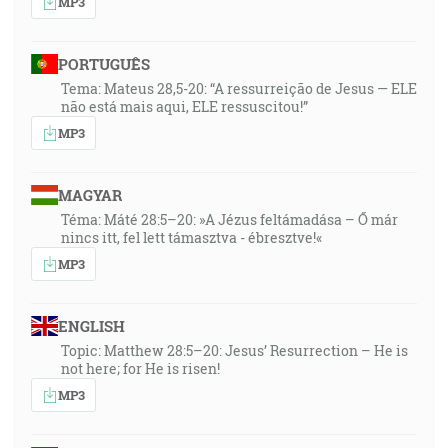
MP3
PORTUGUÊS
Tema: Mateus 28,5-20: “A ressurreição de Jesus — ELE
não está mais aqui, ELE ressuscitou!”
MP3
MAGYAR
Téma: Máté 28:5–20: »A Jézus feltámadása – Ő már
nincs itt, fel lett támasztva - ébresztve!«
MP3
ENGLISH
Topic: Matthew 28:5–20: Jesus’ Resurrection – He is
not here; for He is risen!
MP3