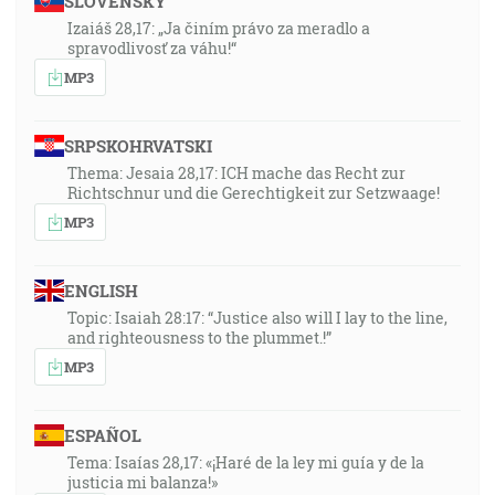
SLOVENSKY
Izaiáš 28,17: „Ja činím právo za meradlo a
spravodlivosť za váhu!“
MP3
SRPSKOHRVATSKI
Thema: Jesaia 28,17: ICH mache das Recht zur
Richtschnur und die Gerechtigkeit zur Setzwaage!
MP3
ENGLISH
Topic: Isaiah 28:17: “Justice also will I lay to the line,
and righteousness to the plummet.!”
MP3
ESPAÑOL
Tema: Isaías 28,17: «¡Haré de la ley mi guía y de la
justicia mi balanza!»