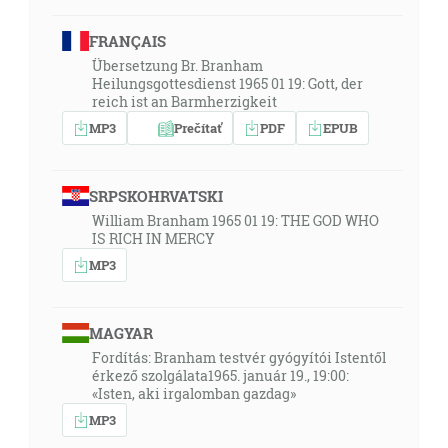
FRANÇAIS
Übersetzung Br. Branham
Heilungsgottesdienst 1965 01 19: Gott, der
reich ist an Barmherzigkeit
MP3
Prečítať
PDF
EPUB
SRPSKOHRVATSKI
William Branham 1965 01 19: THE GOD WHO
IS RICH IN MERCY
MP3
MAGYAR
Fordítás: Branham testvér gyógyítói Istentől
érkező szolgálata1965. január 19., 19:00:
«Isten, aki irgalomban gazdag»
MP3