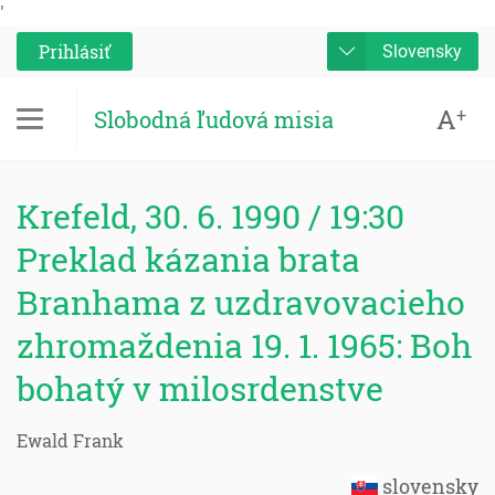
'
Prihlásiť
Slovensky
A
+
Slobodná ľudová misia
Krefeld, 30. 6. 1990 / 19:30
Preklad kázania brata
Branhama z uzdravovacieho
zhromaždenia 19. 1. 1965: Boh
bohatý v milosrdenstve
Ewald Frank
slovensky