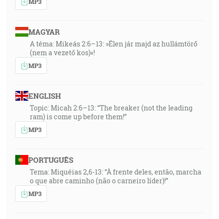
MP3
MAGYAR
A téma: Mikeás 2:6–13: »Élen jár majd az hullámtörő
(nem a vezető kos)«!
MP3
ENGLISH
Topic: Micah 2:6–13: “The breaker (not the leading
ram) is come up before them!”
MP3
PORTUGUÊS
Tema: Miquéias 2,6-13: “À frente deles, então, marcha
o que abre caminho (não o carneiro líder)!”
MP3