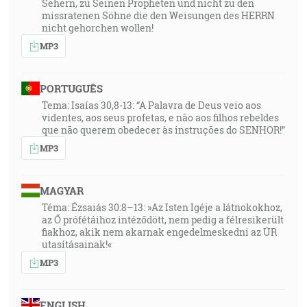
Sehern, zu Seinen Propheten und nicht zu den
missratenen Söhne die den Weisungen des HERRN
nicht gehorchen wollen!
MP3
PORTUGUÊS
Tema: Isaías 30,8-13: “A Palavra de Deus veio aos
videntes, aos seus profetas, e não aos filhos rebeldes
que não querem obedecer às instruções do SENHOR!”
MP3
MAGYAR
Téma: Ézsaiás 30:8–13: »Az Isten Igéje a látnokokhoz,
az Ő prófétáihoz intéződött, nem pedig a félresikerült
fiakhoz, akik nem akarnak engedelmeskedni az ÚR
utasításainak!«
MP3
ENGLISH