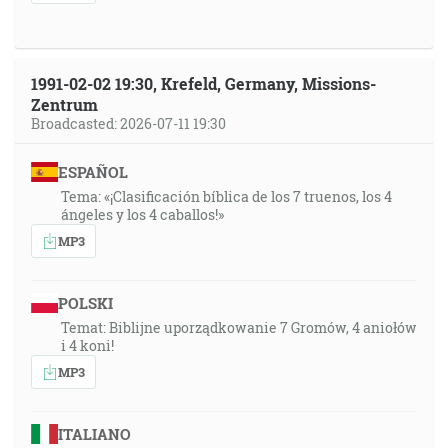
1991-02-02 19:30, Krefeld, Germany, Missions-
Zentrum
Broadcasted: 2026-07-11 19:30
ESPAÑOL
Tema: «¡Clasificación bíblica de los 7 truenos, los 4
ángeles y los 4 caballos!»
MP3
POLSKI
Temat: Biblijne uporządkowanie 7 Gromów, 4 aniołów
i 4 koni!
MP3
ITALIANO