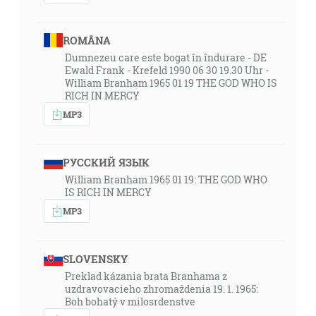
ROMÂNA
Dumnezeu care este bogat în îndurare - DE
Ewald Frank - Krefeld 1990 06 30 19.30 Uhr -
William Branham 1965 01 19 THE GOD WHO IS
RICH IN MERCY
MP3
РУССКИЙ ЯЗЫК
William Branham 1965 01 19: THE GOD WHO
IS RICH IN MERCY
MP3
SLOVENSKY
Preklad kázania brata Branhama z
uzdravovacieho zhromaždenia 19. 1. 1965:
Boh bohatý v milosrdenstve