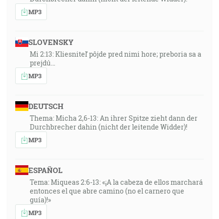
MP3
SLOVENSKY
Mi 2:13: Kliesniteľ pôjde pred nimi hore; preboria sa a
prejdú…
MP3
DEUTSCH
Thema: Micha 2,6-13: An ihrer Spitze zieht dann der
Durchbrecher dahin (nicht der leitende Widder)!
MP3
ESPAÑOL
Tema: Miqueas 2:6-13: «¡A la cabeza de ellos marchará
entonces el que abre camino (no el carnero que
guía)!»
MP3