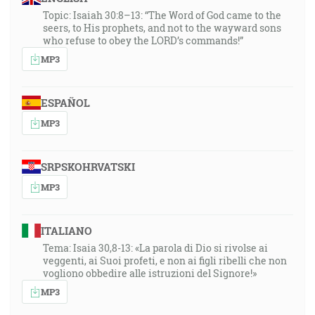
Topic: Isaiah 30:8–13: “The Word of God came to the
seers, to His prophets, and not to the wayward sons
who refuse to obey the LORD’s commands!”
MP3
ESPAÑOL
MP3
SRPSKOHRVATSKI
MP3
ITALIANO
Tema: Isaia 30,8-13: «La parola di Dio si rivolse ai
veggenti, ai Suoi profeti, e non ai figli ribelli che non
vogliono obbedire alle istruzioni del Signore!»
MP3