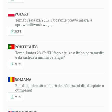
POLSKI
Temat: Izajasza 28,17: I uczynię prawo miarą, a
sprawiedliwość wagą!
MP3
PORTUGUÊS
Tema: Isaías 28,17: “EU faço o juizo a linha para medir
e da justiça a minha balança!”
MP3
ROMÂNA
Fac din judecată o sfoară de măsurat și din dreptate o
cumpănă!
MP3