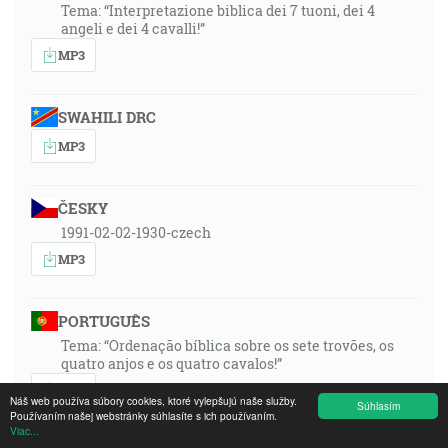
Tema: “Interpretazione biblica dei 7 tuoni, dei 4
angeli e dei 4 cavalli!”
MP3
SWAHILI DRC
MP3
ČESKY
1991-02-02-1930-czech
MP3
PORTUGUÊS
Tema: “Ordenação bíblica sobre os sete trovões, os
quatro anjos e os quatro cavalos!”
MP3
Náš web používa súbory cookies, ktoré vylepšujú naše služby.
Súhlasím
Používaním našej webstránky súhlasíte s ich používaním.
Viac...