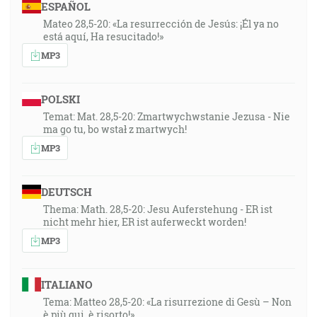
ESPAÑOL
Mateo 28,5-20: «La resurrección de Jesús: ¡Él ya no
está aquí, Ha resucitado!»
MP3
POLSKI
Temat: Mat. 28,5-20: Zmartwychwstanie Jezusa - Nie
ma go tu, bo wstał z martwych!
MP3
DEUTSCH
Thema: Math. 28,5-20: Jesu Auferstehung - ER ist
nicht mehr hier, ER ist auferweckt worden!
MP3
ITALIANO
Tema: Matteo 28,5-20: «La risurrezione di Gesù – Non
è più qui, è risorto!»