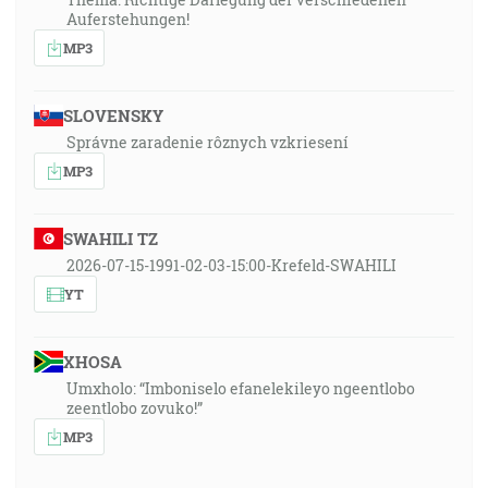
Auferstehungen!
MP3
SLOVENSKY
Správne zaradenie rôznych vzkriesení
MP3
SWAHILI TZ
2026-07-15-1991-02-03-15:00-Krefeld-SWAHILI
YT
XHOSA
Umxholo: “Imboniselo efanelekileyo ngeentlobo
zeentlobo zovuko!”
MP3