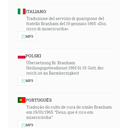
ITALIANO
Traduzione del servizio di guarigione del
fratello Branham del 19 gennaio 1965: «Dio,
ricco di misericordia»
MP3
POLSKI
Übersetzung Br. Branham
Heilungsgottesdienst 1965 01 19: Gott, der
reich ist an Barmherzigkeit
MP3
PORTUGUÊS
Tradução do culto de cura do irmão Branham
em 19/01/1965: “Deus, que é rico em
misericórdia”
MP3