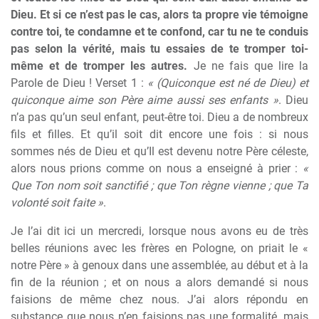
Dieu. Et si ce n’est pas le cas, alors ta propre vie témoigne
contre toi, te condamne et te confond, car tu ne te conduis
pas selon la vérité, mais tu essaies de te tromper toi-
même et de tromper les autres.
Je ne fais que lire la
Parole de Dieu ! Verset 1 :
« (Quiconque est né de Dieu) et
quiconque aime son Père aime aussi ses enfants »
. Dieu
n’a pas qu’un seul enfant, peut-être toi. Dieu a de nombreux
fils et filles. Et qu’il soit dit encore une fois : si nous
sommes nés de Dieu et qu’Il est devenu notre Père céleste,
alors nous prions comme on nous a enseigné à prier :
«
Que Ton nom soit sanctifié ; que Ton règne vienne ; que Ta
volonté soit faite »
.
Je l’ai dit ici un mercredi, lorsque nous avons eu de très
belles réunions avec les frères en Pologne, on priait le «
notre Père » à genoux dans une assemblée, au début et à la
fin de la réunion ; et on nous a alors demandé si nous
faisions de même chez nous. J’ai alors répondu en
substance que nous n’en faisions pas une formalité, mais