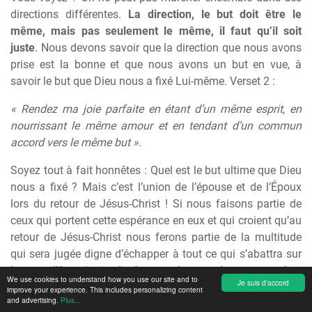
directions différentes.
La direction, le but doit être le
même, mais pas seulement le même, il faut qu’il soit
juste
. Nous devons savoir que la direction que nous avons
prise est la bonne et que nous avons un but en vue, à
savoir le but que Dieu nous a fixé Lui-même. Verset 2 :
« Rendez ma joie parfaite en étant d’un même esprit, en
nourrissant le même amour et en tendant d’un commun
accord vers le même but ».
Soyez tout à fait honnêtes : Quel est le but ultime que Dieu
nous a fixé ? Mais c’est l’union de l’épouse et de l’Époux
lors du retour de Jésus-Christ ! Si nous faisons partie de
ceux qui portent cette espérance en eux et qui croient qu’au
retour de Jésus-Christ nous ferons partie de la multitude
qui sera jugée digne d’échapper à tout ce qui s’abattra sur
la terre, d’être ainsi enlevés avant les grandes catastrophes
We use cookies to understand how you use our site and to
Je suis d'accord
et d’être auprès du Seigneur pour y célébrer là-bas le festin
improve your experience. This includes personalizing content
and advertising.
Plus...
des noces avec Lui, si nous portons et possédons ce but