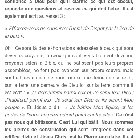
confiance à Dieu pour qu’Il clarifie ce qui est obscur,
réponde aux questions et résolve ce qui doit l’être.
Il est
également écrit au verset 3 :
« Efforcez-vous de conserver l’unité de l’esprit par le lien de
la paix ».
Oh ! Ce sont là des exhortations adressées à ceux qui sont
devenus croyants, à ceux qui sont véritablement devenus
croyants selon la Bible, qui ne bâtissent pas leurs propres
assemblées, ne font pas avancer leur propre œuvre, mais
sont édifiés ensemble pour former une demeure divine ici,
sur la terre, une demeure de Dieu ici sur la terre, comme il
est écrit :
« Je demeurerai parmi eux et Je serai leur Dieu ;
J’habiterai parmi eux, Je serai leur Dieu et ils seront Mon
peuple »
. Et Jésus a dit :
« Je bâtirai Mon Église, et les
portes de l’enfer ne prévaudront point contre elle »
.
Ce n’est
pas nous qui bâtissons. C’est Lui qui bâtit.
Nous sommes
les pierres de construction qui sont intégrées dans cet
édifice divin et Jésus-Christ est la Pierre angulaire
, Il est