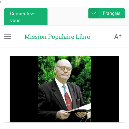
'
Connectez-
Français
vous
A
+
Mission Populaire Libre