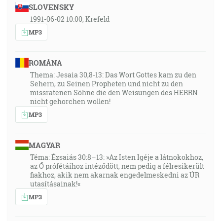
SLOVENSKY
1991-06-02 10:00, Krefeld
MP3
ROMÂNA
Thema: Jesaia 30,8-13: Das Wort Gottes kam zu den
Sehern, zu Seinen Propheten und nicht zu den
missratenen Söhne die den Weisungen des HERRN
nicht gehorchen wollen!
MP3
MAGYAR
Téma: Ézsaiás 30:8–13: »Az Isten Igéje a látnokokhoz,
az Ő prófétáihoz intéződött, nem pedig a félresikerült
fiakhoz, akik nem akarnak engedelmeskedni az ÚR
utasításainak!«
MP3