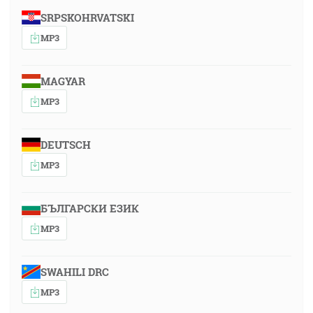
SRPSKOHRVATSKI
MP3
MAGYAR
MP3
DEUTSCH
MP3
БЪЛГАРСКИ ЕЗИК
MP3
SWAHILI DRC
MP3