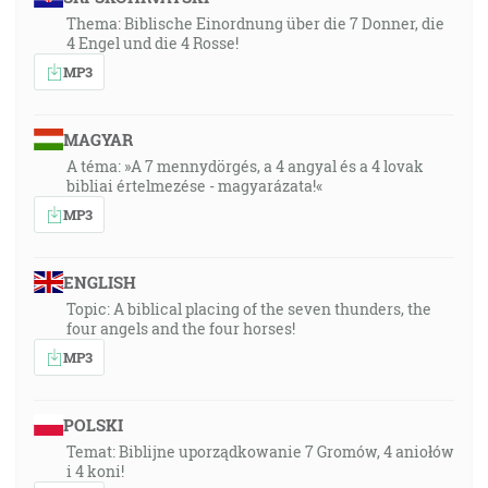
Thema: Biblische Einordnung über die 7 Donner, die
4 Engel und die 4 Rosse!
MP3
MAGYAR
A téma: »A 7 mennydörgés, a 4 angyal és a 4 lovak
bibliai értelmezése - magyarázata!«
MP3
ENGLISH
Topic: A biblical placing of the seven thunders, the
four angels and the four horses!
MP3
POLSKI
Temat: Biblijne uporządkowanie 7 Gromów, 4 aniołów
i 4 koni!