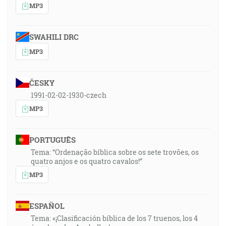
MP3
SWAHILI DRC
MP3
ČESKY
1991-02-02-1930-czech
MP3
PORTUGUÊS
Tema: “Ordenação bíblica sobre os sete trovões, os
quatro anjos e os quatro cavalos!”
MP3
ESPAÑOL
Tema: «¡Clasificación bíblica de los 7 truenos, los 4