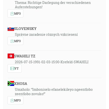
Thema: Richtige Darlegung der verschiedenen
Auferstehungen!
MP3
SLOVENSKY
Správne zaradenie rôznych vzkriesení
MP3
SWAHILI TZ
2026-07-15-1991-02-03-15:00-Krefeld-SWAHILI
YT
XHOSA
Umxholo: “Imboniselo efanelekileyo ngeentlobo
zeentlobo zovuko!”
MP3