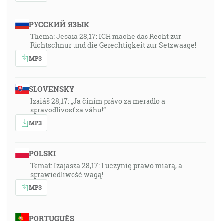
РУССКИЙ ЯЗЫК
Thema: Jesaia 28,17: ICH mache das Recht zur
Richtschnur und die Gerechtigkeit zur Setzwaage!
MP3
SLOVENSKY
Izaiáš 28,17: „Ja činím právo za meradlo a
spravodlivosť za váhu!“
MP3
POLSKI
Temat: Izajasza 28,17: I uczynię prawo miarą, a
sprawiedliwość wagą!
MP3
PORTUGUÊS