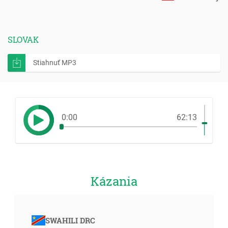
SLOVAK
Stiahnuť MP3
0:00
62:13
Kázania
SWAHILI DRC