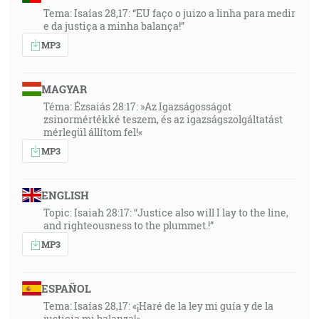
Tema: Isaías 28,17: “EU faço o juizo a linha para medir
e da justiça a minha balança!”
MP3
MAGYAR
Téma: Ézsaiás 28:17: »Az Igazságosságot
zsinormértékké teszem, és az igazságszolgáltatást
mérlegül állítom fel!«
MP3
ENGLISH
Topic: Isaiah 28:17: “Justice also will I lay to the line,
and righteousness to the plummet.!”
MP3
ESPAÑOL
Tema: Isaías 28,17: «¡Haré de la ley mi guía y de la
justicia mi balanza!»