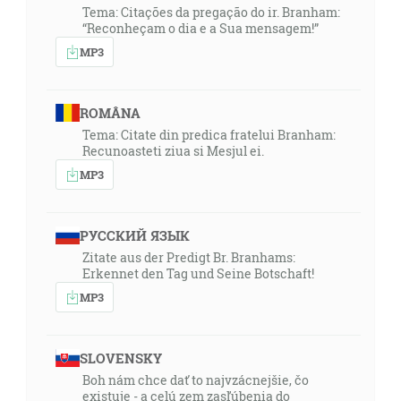
Tema: Citações da pregação do ir. Branham:
“Reconheçam o dia e a Sua mensagem!”
MP3
ROMÂNA
Tema: Citate din predica fratelui Branham:
Recunoasteti ziua si Mesjul ei.
MP3
РУССКИЙ ЯЗЫК
Zitate aus der Predigt Br. Branhams:
Erkennet den Tag und Seine Botschaft!
MP3
SLOVENSKY
Boh nám chce dať to najvzácnejšie, čo
existuje - a celú zem zasľúbenia do