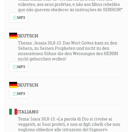
videntes, aos seus profetas, e não aos filhos rebeldes
que não querem obedecer às instruções do SENHOR!”
MP3
DEUTSCH
Thema: Jesaia 30,8-13: Das Wort Gottes kam zu den
Sehern, zu Seinen Propheten und nicht zu den
missratenen Söhne die den Weisungen des HERRN
nicht gehorchen wollen!
MP3
DEUTSCH
MP3
ITALIANO
Tema: Isaia 30,8-13: «La parola di Dio si rivolse ai
veggenti, ai Suoi profeti, e non ai figli ribelli che non
vogliono obbedire alle istruzioni del Signore!»