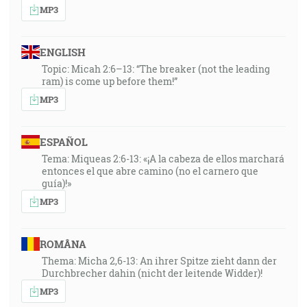
MP3
ENGLISH
Topic: Micah 2:6–13: “The breaker (not the leading
ram) is come up before them!”
MP3
ESPAÑOL
Tema: Miqueas 2:6-13: «¡A la cabeza de ellos marchará
entonces el que abre camino (no el carnero que
guía)!»
MP3
ROMÂNA
Thema: Micha 2,6-13: An ihrer Spitze zieht dann der
Durchbrecher dahin (nicht der leitende Widder)!
MP3