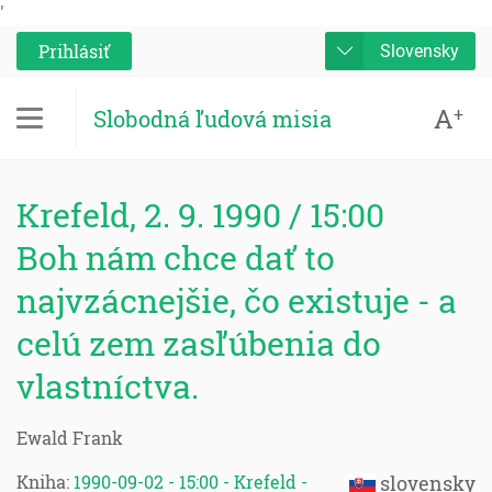
'
Prihlásiť
Slovensky
A
+
Slobodná ľudová misia
Krefeld, 2. 9. 1990 / 15:00
Boh nám chce dať to
najvzácnejšie, čo existuje - a
celú zem zasľúbenia do
vlastníctva.
Ewald Frank
Kniha:
1990-09-02 - 15:00 - Krefeld -
slovensky