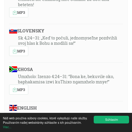
beteten!
MP3
SLOVENSKY
Sk 4,24–31: „Keď to počuli, jednomyseľne pozdvihli
svoj hlas k Bohu a modlili sa!“
MP3
XHOSA
Umxholo: Izenzo 4:24–31: “Bona ke, bekuvile oko,
baphakamisa izwi kuThixo ngamxhelo mnye!”
MP3
ENGLISH
Topic: Acts 4:24–31: “When they heard this, they lifted
Náš web používa súbory cookies, ktoré vylepšujú naše služby.
Súhlasím
up their voice to God with one accord!”
Používaním našej webstránky súhlasíte s ich používaním.
Viac...
MP3