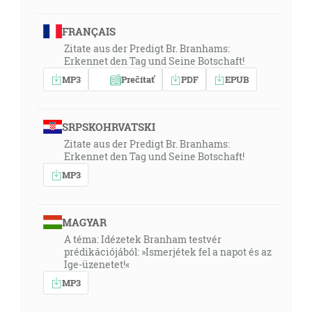
FRANÇAIS
Zitate aus der Predigt Br. Branhams:
Erkennet den Tag und Seine Botschaft!
MP3
Prečítať
PDF
EPUB
SRPSKOHRVATSKI
Zitate aus der Predigt Br. Branhams:
Erkennet den Tag und Seine Botschaft!
MP3
MAGYAR
A téma: Idézetek Branham testvér
prédikációjából: »Ismerjétek fel a napot és az
Ige-üzenetet!«
MP3