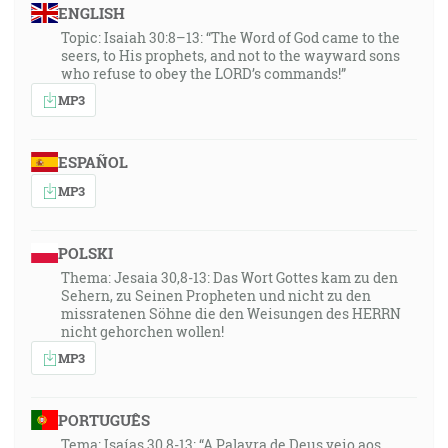
ENGLISH
Topic: Isaiah 30:8–13: “The Word of God came to the
seers, to His prophets, and not to the wayward sons
who refuse to obey the LORD’s commands!”
MP3
ESPAÑOL
MP3
POLSKI
Thema: Jesaia 30,8-13: Das Wort Gottes kam zu den
Sehern, zu Seinen Propheten und nicht zu den
missratenen Söhne die den Weisungen des HERRN
nicht gehorchen wollen!
MP3
PORTUGUÊS
Tema: Isaías 30,8-13: “A Palavra de Deus veio aos