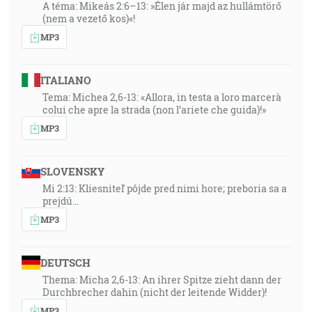
A téma: Mikeás 2:6–13: »Élen jár majd az hullámtörő
(nem a vezető kos)«!
MP3
ITALIANO
Tema: Michea 2,6-13: «Allora, in testa a loro marcerà
colui che apre la strada (non l’ariete che guida)!»
MP3
SLOVENSKY
Mi 2:13: Kliesniteľ pôjde pred nimi hore; preboria sa a
prejdú…
MP3
DEUTSCH
Thema: Micha 2,6-13: An ihrer Spitze zieht dann der
Durchbrecher dahin (nicht der leitende Widder)!
MP3