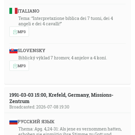
ITALIANO
Tema: “Interpretazione biblica dei 7 tuoni, dei 4
angeli e dei 4 cavalli!”
MP3
SLOVENSKY
Biblický výklad 7 hromov, 4 anjelov a 4 koní.
MP3
1991-03-03 15:00, Krefeld, Germany, Missions-
Zentrum
Broadcasted: 2026-07-08 19:30
РУССКИЙ ЯЗЫК
Thema: Apg. 4,24-31: Als jene es vernommen hatten,
erhoben sie einmütig ihre Stimme zu Gott und