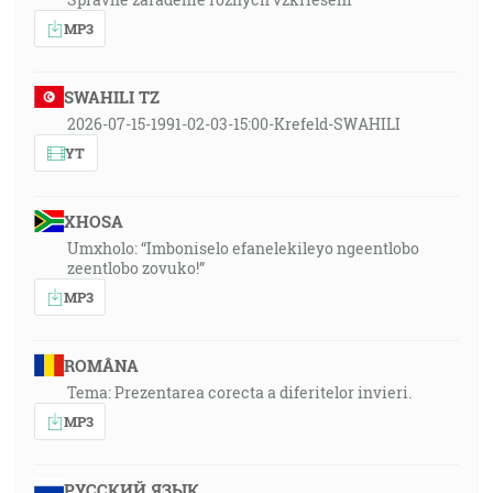
MP3
SWAHILI TZ
2026-07-15-1991-02-03-15:00-Krefeld-SWAHILI
YT
XHOSA
Umxholo: “Imboniselo efanelekileyo ngeentlobo
zeentlobo zovuko!”
MP3
ROMÂNA
Tema: Prezentarea corecta a diferitelor invieri.
MP3
РУССКИЙ ЯЗЫК