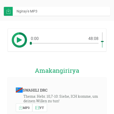
Ngiray'e MP3
0:00
48:08
Amakangirirya
SWAHILI DRC
Thema: Hebr. 10,7-10: Siehe, ICH komme, um
deinen Willen zu tun!
MP3
YT