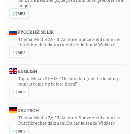
Mi 2:13: Kliesniteľ pôjde pred nimi hore; preboria sa a
prejdú…
MP3
РУССКИЙ ЯЗЫК
Thema: Micha 2,6-13: An ihrer Spitze zieht dann der
Durchbrecher dahin (nicht der leitende Widder)!
MP3
ENGLISH
Topic: Micah 2:6–13: “The breaker (not the leading
ram) is come up before them!”
MP3
DEUTSCH
Thema: Micha 2,6-13: An ihrer Spitze zieht dann der
Durchbrecher dahin (nicht der leitende Widder)!
MP3