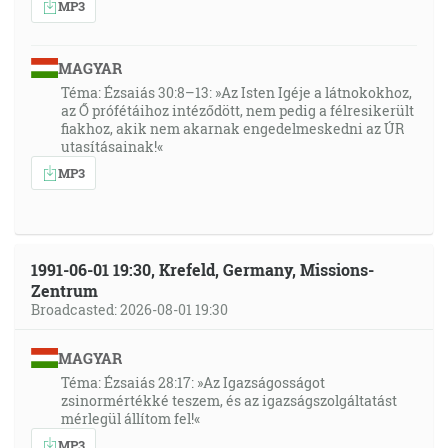
MP3
MAGYAR
Téma: Ézsaiás 30:8–13: »Az Isten Igéje a látnokokhoz,
az Ő prófétáihoz intéződött, nem pedig a félresikerült
fiakhoz, akik nem akarnak engedelmeskedni az ÚR
utasításainak!«
MP3
1991-06-01 19:30, Krefeld, Germany, Missions-
Zentrum
Broadcasted: 2026-08-01 19:30
MAGYAR
Téma: Ézsaiás 28:17: »Az Igazságosságot
zsinormértékké teszem, és az igazságszolgáltatást
mérlegül állítom fel!«
MP3