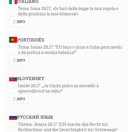
ITALIANO
Tema: Isaia 28,17: «Io farò della legge la mia regola e
della giustizia la mia bilancia!»
MP3
PORTUGUÊS
Tema: Isaías 28,17: “EU faço o juizo a linha para medir
e da justiça a minha balança!”
MP3
SLOVENSKY
Izaiáš 28,17: „Ja činím právo za meradlo a
spravodlivosť za váhu!“
MP3
РУССКИЙ ЯЗЫК
Thema: Jesaia 28,17: ICH mache das Recht zur
Richtschnur und die Gerechtigkeit zur Setzwaage!