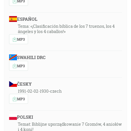
MP3
ESPAÑOL
Tema: «¡Clasificación bíblica de los 7 truenos, los 4
ángeles y los 4 caballos!»
MP3
SWAHILI DRC
MP3
ČESKY
1991-02-02-1930-czech
MP3
POLSKI
Temat: Biblijne uporządkowanie 7 Gromów, 4 aniołów
i 4 koni!