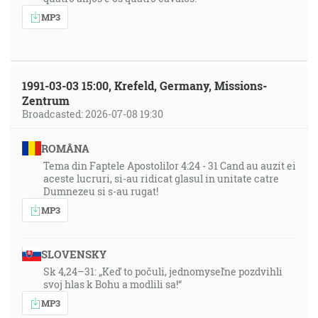
MP3
1991-03-03 15:00, Krefeld, Germany, Missions-
Zentrum
Broadcasted: 2026-07-08 19:30
ROMÂNA
Tema din Faptele Apostolilor 4:24 - 31 Cand au auzit ei
aceste lucruri, si-au ridicat glasul in unitate catre
Dumnezeu si s-au rugat!
MP3
SLOVENSKY
Sk 4,24–31: „Keď to počuli, jednomyseľne pozdvihli
svoj hlas k Bohu a modlili sa!“
MP3