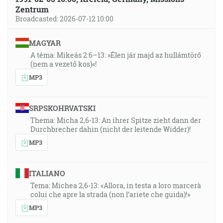
Zentrum
Broadcasted: 2026-07-12 10:00
MAGYAR
A téma: Mikeás 2:6–13: »Élen jár majd az hullámtörő
(nem a vezető kos)«!
MP3
SRPSKOHRVATSKI
Thema: Micha 2,6-13: An ihrer Spitze zieht dann der
Durchbrecher dahin (nicht der leitende Widder)!
MP3
ITALIANO
Tema: Michea 2,6-13: «Allora, in testa a loro marcerà
colui che apre la strada (non l’ariete che guida)!»
MP3