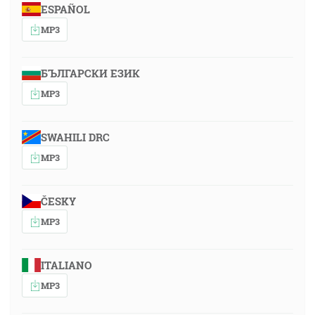
ESPAÑOL
MP3
БЪЛГАРСКИ ЕЗИК
MP3
SWAHILI DRC
MP3
ČESKY
MP3
ITALIANO
MP3