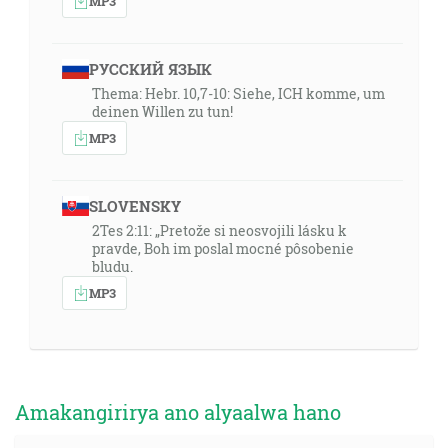
MP3
РУССКИЙ ЯЗЫК
Thema: Hebr. 10,7-10: Siehe, ICH komme, um
deinen Willen zu tun!
MP3
SLOVENSKY
2Tes 2:11: „Pretože si neosvojili lásku k
pravde, Boh im poslal mocné pôsobenie
bludu.
MP3
Amakangirirya ano alyaalwa hano