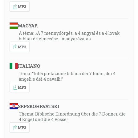
MP3
MAGYAR
A téma: »A 7 mennydörgés, a 4 angyal és a 4 lovak
bibliai értelmezése - magyarázata!«
MP3
ITALIANO
Tema: “Interpretazione biblica dei 7 tuoni, dei 4
angeli e dei 4 cavalli!”
MP3
SRPSKOHRVATSKI
Thema: Biblische Einordnung über die 7 Donner, die
4 Engel und die 4 Rosse!
MP3