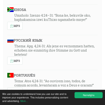
XHOSA
Umxholo: Izenzo 4:24–31: “Bona ke, bekuvile oko,
baphakamisa izwi kuThixo ngamxhelo mnye!”
MP3
РУССКИЙ ЯЗЫК
Thema: Apg. 4,24-31: Als jene es vernommen hatten,
erhoben sie einmütig ihre Stimme zu Gott und
beteten!
MP3
PORTUGUÊS
Tema: Atos 4,24-31: “Ao ouvirem isso, todos, de
comum acordo, levantaram a voz a Deus e oraram!”
MP3
We use cookies to understand how you use our site and to
Namaligha
improve your experience. This includes personalizing content
and advertising.
More...