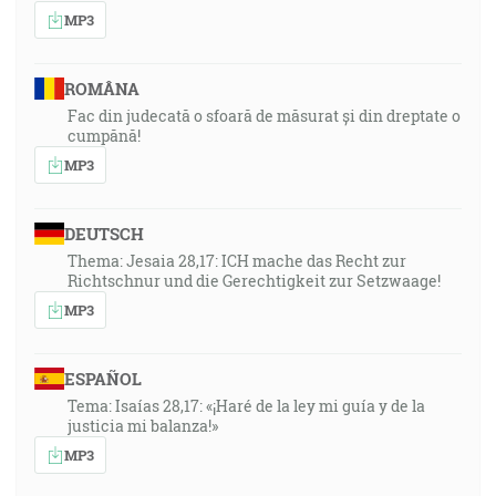
MP3
ROMÂNA
Fac din judecată o sfoară de măsurat și din dreptate o
cumpănă!
MP3
DEUTSCH
Thema: Jesaia 28,17: ICH mache das Recht zur
Richtschnur und die Gerechtigkeit zur Setzwaage!
MP3
ESPAÑOL
Tema: Isaías 28,17: «¡Haré de la ley mi guía y de la
justicia mi balanza!»
MP3