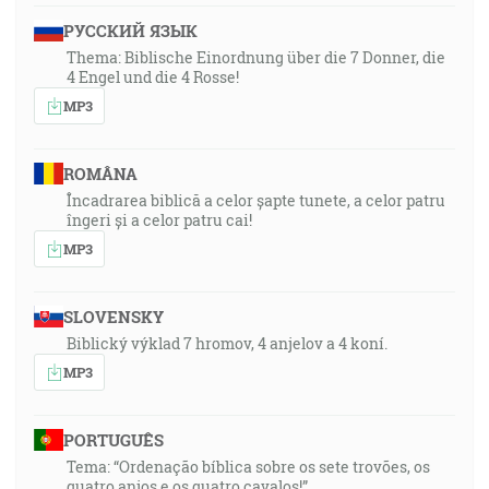
РУССКИЙ ЯЗЫК
Thema: Biblische Einordnung über die 7 Donner, die
4 Engel und die 4 Rosse!
MP3
ROMÂNA
Încadrarea biblică a celor șapte tunete, a celor patru
îngeri și a celor patru cai!
MP3
SLOVENSKY
Biblický výklad 7 hromov, 4 anjelov a 4 koní.
MP3
PORTUGUÊS
Tema: “Ordenação bíblica sobre os sete trovões, os
quatro anjos e os quatro cavalos!”