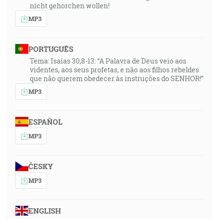
nicht gehorchen wollen!
MP3
PORTUGUÊS
Tema: Isaías 30,8-13: “A Palavra de Deus veio aos
videntes, aos seus profetas, e não aos filhos rebeldes
que não querem obedecer às instruções do SENHOR!”
MP3
ESPAÑOL
MP3
ČESKY
MP3
ENGLISH