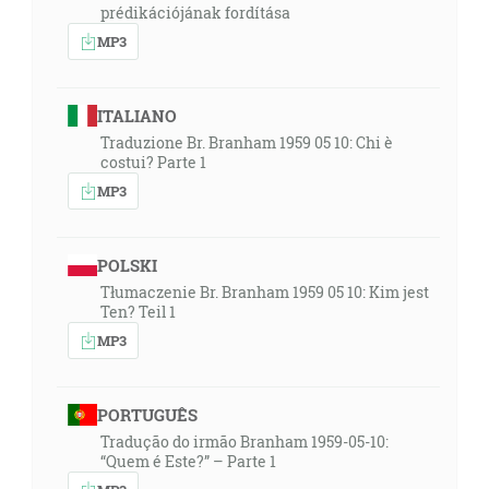
prédikációjának fordítása
MP3
ITALIANO
Traduzione Br. Branham 1959 05 10: Chi è
costui? Parte 1
MP3
POLSKI
Tłumaczenie Br. Branham 1959 05 10: Kim jest
Ten? Teil 1
MP3
PORTUGUÊS
Tradução do irmão Branham 1959-05-10:
“Quem é Este?” – Parte 1