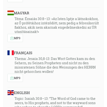
MAGYAR
Téma: Ézsaiás 30:8–13: »Az Isten Igéje a látnokokhoz,
az Ő prófétáihoz intéződött, nem pedig a félresikerült
fiakhoz, akik nem akarnak engedelmeskedni az ÚR
utasításainak!«
MP3
FRANÇAIS
Thema: Jesaia 30,8-13: Das Wort Gottes kam zu den
Sehern, zu Seinen Propheten und nicht zu den
missratenen Söhne die den Weisungen des HERRN
nicht gehorchen wollen!
MP3
ENGLISH
Topic: Isaiah 30:8–13: “The Word of God came to the
seers, to His prophets, and not to the wayward sons