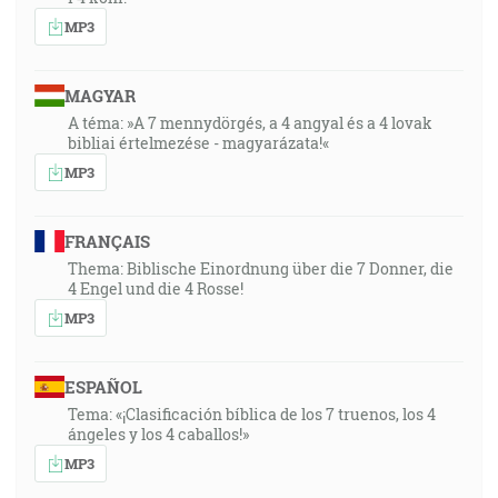
MP3
MAGYAR
A téma: »A 7 mennydörgés, a 4 angyal és a 4 lovak
bibliai értelmezése - magyarázata!«
MP3
FRANÇAIS
Thema: Biblische Einordnung über die 7 Donner, die
4 Engel und die 4 Rosse!
MP3
ESPAÑOL
Tema: «¡Clasificación bíblica de los 7 truenos, los 4
ángeles y los 4 caballos!»
MP3