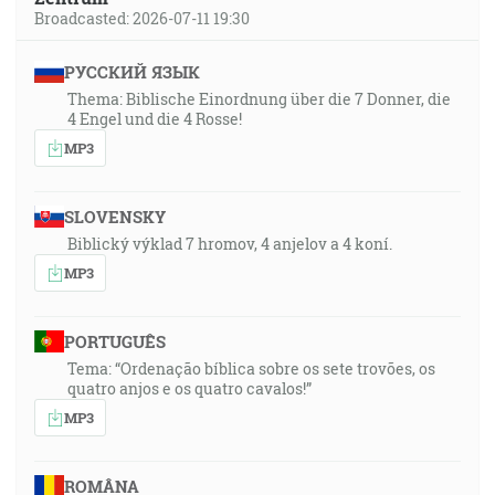
Broadcasted: 2026-07-11 19:30
РУССКИЙ ЯЗЫК
Thema: Biblische Einordnung über die 7 Donner, die
4 Engel und die 4 Rosse!
MP3
SLOVENSKY
Biblický výklad 7 hromov, 4 anjelov a 4 koní.
MP3
PORTUGUÊS
Tema: “Ordenação bíblica sobre os sete trovões, os
quatro anjos e os quatro cavalos!”
MP3
ROMÂNA