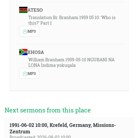
ATESO
Translation Br. Branham 1959 05 10: ‘Who is
this?’ Part 1
MP3
XHOSA
William Branham 1959-05-10 NGUBANI NA
LONA Indima yokuqala
MP3
Next sermons from this place
1991-06-02 10:00, Krefeld, Germany, Missions-
Zentrum
Broadcasted: 2026-08-02 10:00