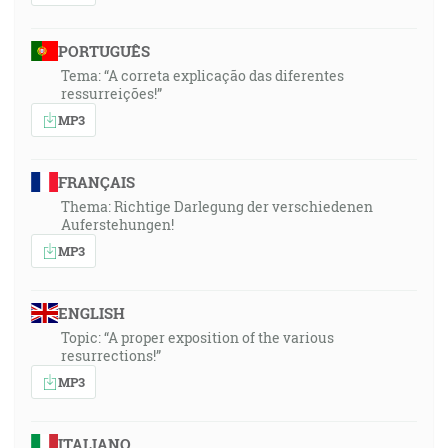
PORTUGUÊS
Tema: “A correta explicação das diferentes
ressurreições!”
MP3
FRANÇAIS
Thema: Richtige Darlegung der verschiedenen
Auferstehungen!
MP3
ENGLISH
Topic: “A proper exposition of the various
resurrections!”
MP3
ITALIANO