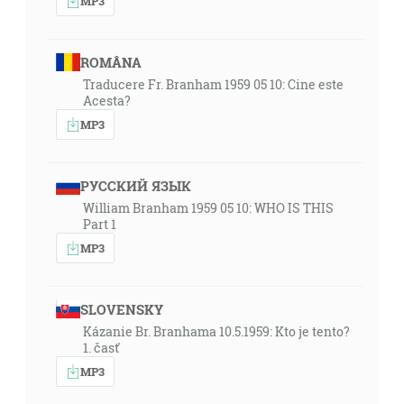
MP3
ROMÂNA
Traducere Fr. Branham 1959 05 10: Cine este
Acesta?
MP3
РУССКИЙ ЯЗЫК
William Branham 1959 05 10: WHO IS THIS
Part 1
MP3
SLOVENSKY
Kázanie Br. Branhama 10.5.1959: Kto je tento?
1. časť
MP3