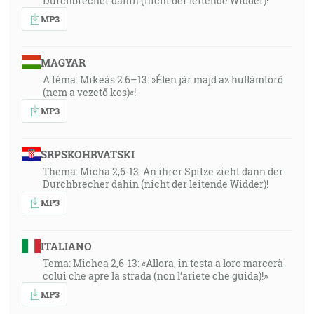
Durchbrecher dahin (nicht der leitende Widder)!
MP3
MAGYAR
A téma: Mikeás 2:6–13: »Élen jár majd az hullámtörő
(nem a vezető kos)«!
MP3
SRPSKOHRVATSKI
Thema: Micha 2,6-13: An ihrer Spitze zieht dann der
Durchbrecher dahin (nicht der leitende Widder)!
MP3
ITALIANO
Tema: Michea 2,6-13: «Allora, in testa a loro marcerà
colui che apre la strada (non l’ariete che guida)!»
MP3