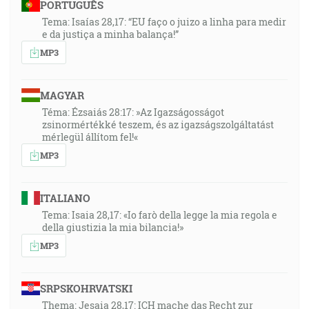
PORTUGUÊS
Tema: Isaías 28,17: “EU faço o juizo a linha para medir
e da justiça a minha balança!”
MP3
MAGYAR
Téma: Ézsaiás 28:17: »Az Igazságosságot
zsinormértékké teszem, és az igazságszolgáltatást
mérlegül állítom fel!«
MP3
ITALIANO
Tema: Isaia 28,17: «Io farò della legge la mia regola e
della giustizia la mia bilancia!»
MP3
SRPSKOHRVATSKI
Thema: Jesaia 28,17: ICH mache das Recht zur