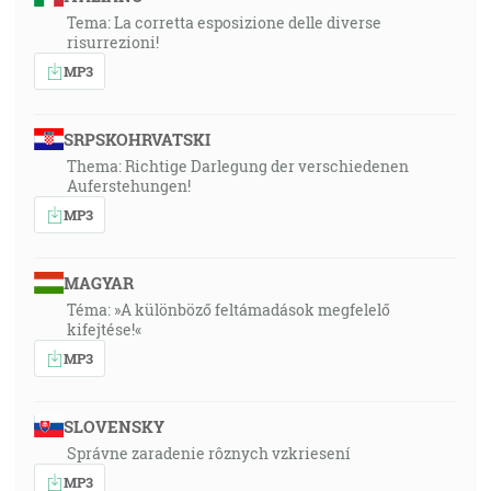
Tema: La corretta esposizione delle diverse
risurrezioni!
MP3
SRPSKOHRVATSKI
Thema: Richtige Darlegung der verschiedenen
Auferstehungen!
MP3
MAGYAR
Téma: »A különböző feltámadások megfelelő
kifejtése!«
MP3
SLOVENSKY
Správne zaradenie rôznych vzkriesení
MP3