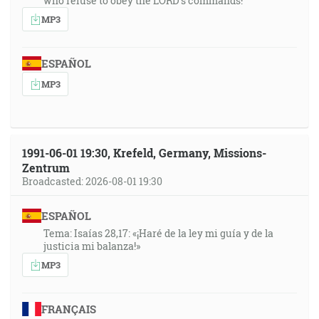
who refuse to obey the LORD’s commands!”
MP3
ESPAÑOL
MP3
1991-06-01 19:30, Krefeld, Germany, Missions-
Zentrum
Broadcasted: 2026-08-01 19:30
ESPAÑOL
Tema: Isaías 28,17: «¡Haré de la ley mi guía y de la
justicia mi balanza!»
MP3
FRANÇAIS