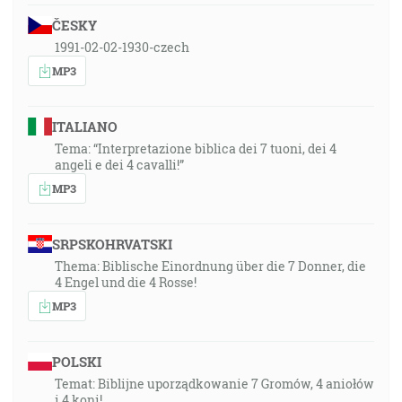
ČESKY
1991-02-02-1930-czech
MP3
ITALIANO
Tema: “Interpretazione biblica dei 7 tuoni, dei 4
angeli e dei 4 cavalli!”
MP3
SRPSKOHRVATSKI
Thema: Biblische Einordnung über die 7 Donner, die
4 Engel und die 4 Rosse!
MP3
POLSKI
Temat: Biblijne uporządkowanie 7 Gromów, 4 aniołów
i 4 koni!