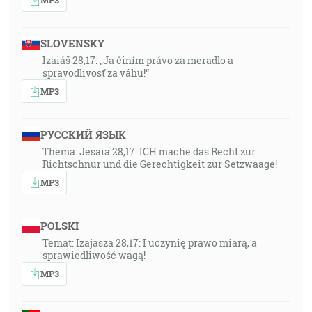
SLOVENSKY
Izaiáš 28,17: „Ja činím právo za meradlo a
spravodlivosť za váhu!“
MP3
РУССКИЙ ЯЗЫК
Thema: Jesaia 28,17: ICH mache das Recht zur
Richtschnur und die Gerechtigkeit zur Setzwaage!
MP3
POLSKI
Temat: Izajasza 28,17: I uczynię prawo miarą, a
sprawiedliwość wagą!
MP3