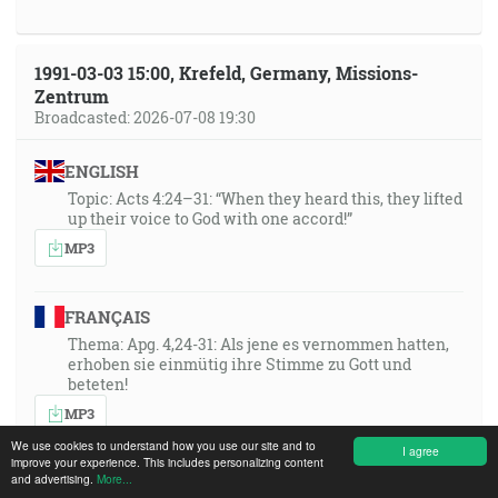
1991-03-03 15:00, Krefeld, Germany, Missions-
Zentrum
Broadcasted: 2026-07-08 19:30
ENGLISH
Topic: Acts 4:24–31: “When they heard this, they lifted
up their voice to God with one accord!”
MP3
FRANÇAIS
Thema: Apg. 4,24-31: Als jene es vernommen hatten,
erhoben sie einmütig ihre Stimme zu Gott und
beteten!
MP3
We use cookies to understand how you use our site and to
I agree
improve your experience. This includes personalizing content
and advertising.
More...
SWAHILI DRC