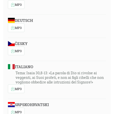
MP3
DEUTSCH
MP3
ČESKY
MP3
ITALIANO
Tema: Isaia 30,8-13: «La parola di Dio si rivolse ai
veggenti, ai Suoi profeti, e non ai figli ribelli che non
vogliono obbedire alle istruzioni del Signore!»
MP3
SRPSKOHRVATSKI
MP3