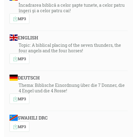
Încadrarea biblică a celor șapte tunete, a celor patru
îngeri și a celor patru cai!
MP3
ENGLISH
Topic: A biblical placing of the seven thunders, the
four angels and the four horses!
MP3
DEUTSCH
Thema: Biblische Einordnung über die 7 Donner, die
4 Engel und die 4 Rosse!
MP3
SWAHILI DRC
MP3