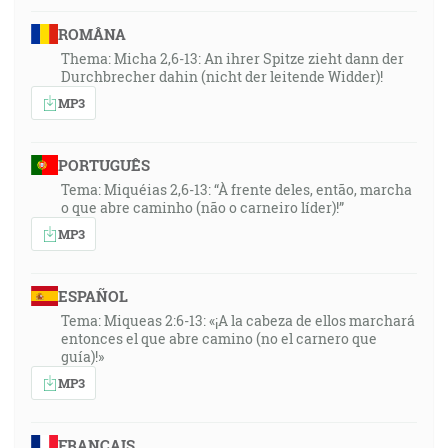
ROMÂNA
Thema: Micha 2,6-13: An ihrer Spitze zieht dann der
Durchbrecher dahin (nicht der leitende Widder)!
MP3
PORTUGUÊS
Tema: Miquéias 2,6-13: “À frente deles, então, marcha
o que abre caminho (não o carneiro líder)!”
MP3
ESPAÑOL
Tema: Miqueas 2:6-13: «¡A la cabeza de ellos marchará
entonces el que abre camino (no el carnero que
guía)!»
MP3
FRANÇAIS