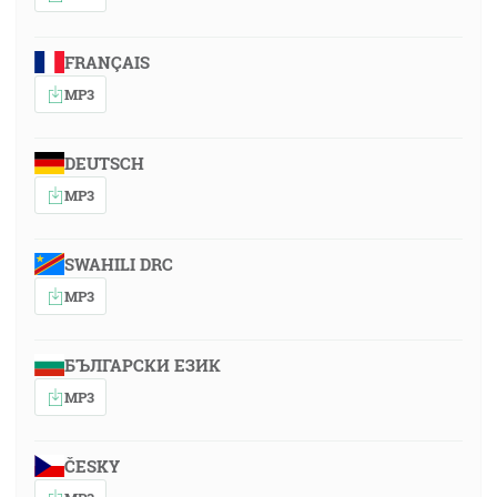
FRANÇAIS
MP3
DEUTSCH
MP3
SWAHILI DRC
MP3
БЪЛГАРСКИ ЕЗИК
MP3
ČESKY