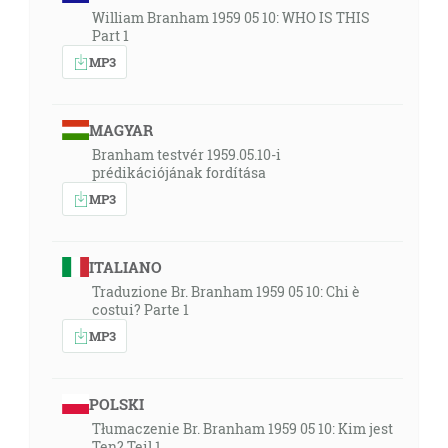
William Branham 1959 05 10: WHO IS THIS
Part 1
MP3
MAGYAR
Branham testvér 1959.05.10-i
prédikációjának fordítása
MP3
ITALIANO
Traduzione Br. Branham 1959 05 10: Chi è
costui? Parte 1
MP3
POLSKI
Tłumaczenie Br. Branham 1959 05 10: Kim jest
Ten? Teil 1