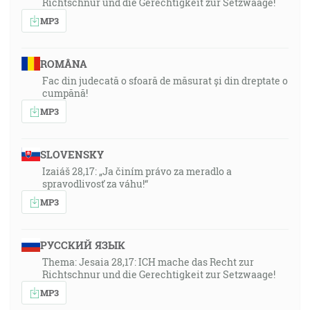
Richtschnur und die Gerechtigkeit zur Setzwaage!
MP3
ROMÂNA
Fac din judecată o sfoară de măsurat și din dreptate o
cumpănă!
MP3
SLOVENSKY
Izaiáš 28,17: „Ja činím právo za meradlo a
spravodlivosť za váhu!“
MP3
РУССКИЙ ЯЗЫК
Thema: Jesaia 28,17: ICH mache das Recht zur
Richtschnur und die Gerechtigkeit zur Setzwaage!
MP3