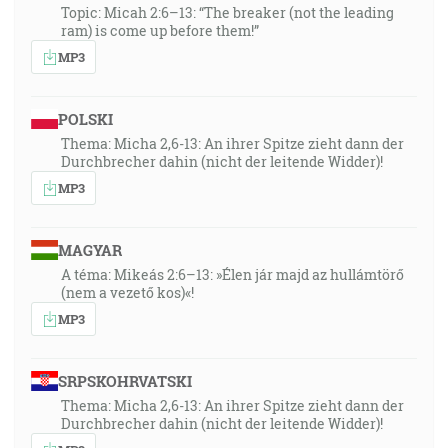
Topic: Micah 2:6–13: “The breaker (not the leading
ram) is come up before them!”
MP3
POLSKI
Thema: Micha 2,6-13: An ihrer Spitze zieht dann der
Durchbrecher dahin (nicht der leitende Widder)!
MP3
MAGYAR
A téma: Mikeás 2:6–13: »Élen jár majd az hullámtörő
(nem a vezető kos)«!
MP3
SRPSKOHRVATSKI
Thema: Micha 2,6-13: An ihrer Spitze zieht dann der
Durchbrecher dahin (nicht der leitende Widder)!