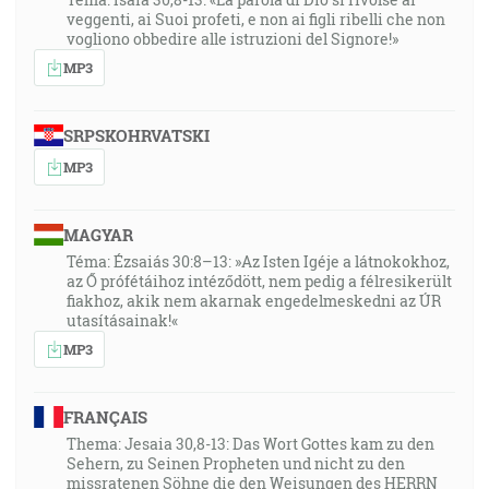
veggenti, ai Suoi profeti, e non ai figli ribelli che non
vogliono obbedire alle istruzioni del Signore!»
MP3
SRPSKOHRVATSKI
MP3
MAGYAR
Téma: Ézsaiás 30:8–13: »Az Isten Igéje a látnokokhoz,
az Ő prófétáihoz intéződött, nem pedig a félresikerült
fiakhoz, akik nem akarnak engedelmeskedni az ÚR
utasításainak!«
MP3
FRANÇAIS
Thema: Jesaia 30,8-13: Das Wort Gottes kam zu den
Sehern, zu Seinen Propheten und nicht zu den
missratenen Söhne die den Weisungen des HERRN