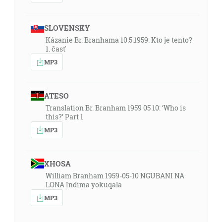
SLOVENSKY
Kázanie Br. Branhama 10.5.1959: Kto je tento?
1. časť
MP3
ATESO
Translation Br. Branham 1959 05 10: ‘Who is
this?’ Part 1
MP3
XHOSA
William Branham 1959-05-10 NGUBANI NA
LONA Indima yokuqala
MP3