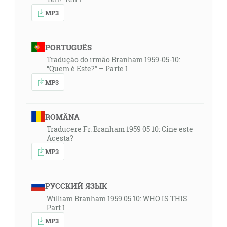
MP3
PORTUGUÊS
Tradução do irmão Branham 1959-05-10:
“Quem é Este?” – Parte 1
MP3
ROMÂNA
Traducere Fr. Branham 1959 05 10: Cine este
Acesta?
MP3
РУССКИЙ ЯЗЫК
William Branham 1959 05 10: WHO IS THIS
Part 1
MP3