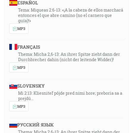
ESPAÑOL
Tema: Miqueas 2:6-13: «¡A la cabeza de ellos marchará
entonces el que abre camino (no el carnero que
guía)!»
MP3
FRANÇAIS
Thema: Micha 2,6-13: An ihrer Spitze zieht dann der
Durchbrecher dahin (nicht der leitende Widder)!
MP3
SLOVENSKY
Mi 2:13: Kliesniteľ pôjde pred nimi hore; preboria sa a
prejdú…
MP3
РУССКИЙ ЯЗЫК
Thema: Micha 2,6-13: An ihrer Spitze zieht dann der