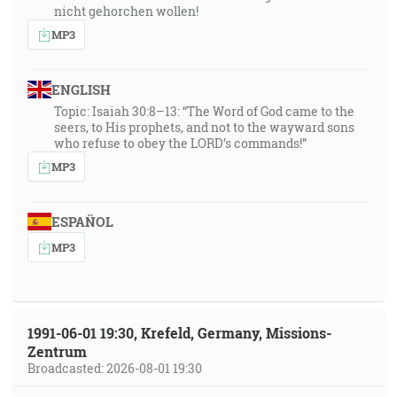
nicht gehorchen wollen!
MP3
ENGLISH
Topic: Isaiah 30:8–13: “The Word of God came to the
seers, to His prophets, and not to the wayward sons
who refuse to obey the LORD’s commands!”
MP3
ESPAÑOL
MP3
1991-06-01 19:30, Krefeld, Germany, Missions-
Zentrum
Broadcasted: 2026-08-01 19:30