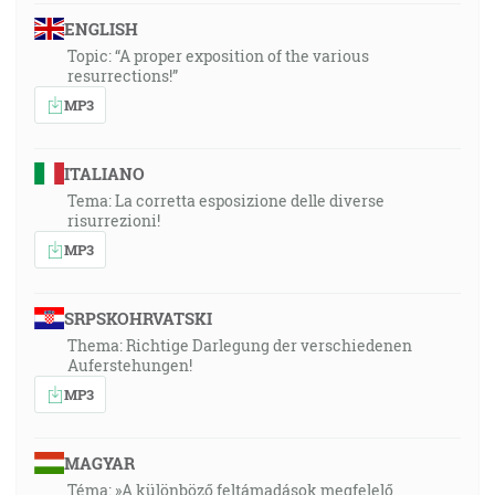
ENGLISH
Topic: “A proper exposition of the various
resurrections!”
MP3
ITALIANO
Tema: La corretta esposizione delle diverse
risurrezioni!
MP3
SRPSKOHRVATSKI
Thema: Richtige Darlegung der verschiedenen
Auferstehungen!
MP3
MAGYAR
Téma: »A különböző feltámadások megfelelő