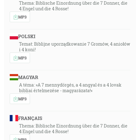
Thema: Biblische Einordnung über die 7 Donner, die
4 Engel und die 4 Rosse!
MP3
POLSKI
Temat: Biblijne uporządkowanie 7 Gromów, 4 aniołów
i 4 koni!
MP3
MAGYAR
A téma: »A 7 mennydörgés, a 4 angyal és a 4 lovak
bibliai értelmezése - magyarázata!«
MP3
FRANÇAIS
Thema: Biblische Einordnung über die 7 Donner, die
4 Engel und die 4 Rosse!
MP3