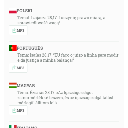
POLSKI
Temat: Izajasza 28,17: I uczynię prawo miarą, a
sprawiedliwość wagą!
MP3
PORTUGUÊS
Tema: Isaías 28,17: “EU faço o juizo a linha para medir
e da justiça a minha balança!”
MP3
MAGYAR
Téma: Ézsaiás 28:17: »Az Igazságosságot
zsinormértékké teszem, és az igazságszolgáltatást
mérlegül állítom fel!«
MP3