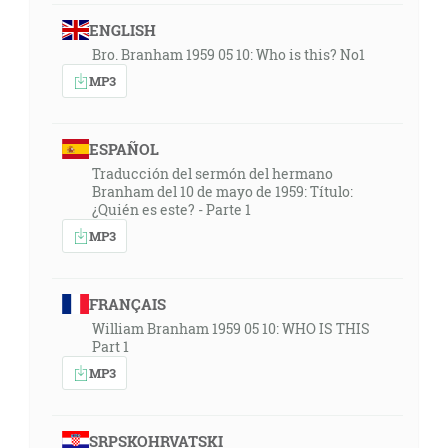
ENGLISH
Bro. Branham 1959 05 10: Who is this? No1
MP3
ESPAÑOL
Traducción del sermón del hermano
Branham del 10 de mayo de 1959: Título:
¿Quién es este? - Parte 1
MP3
FRANÇAIS
William Branham 1959 05 10: WHO IS THIS
Part 1
MP3
SRPSKOHRVATSKI