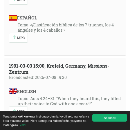
ESPAÑOL
Tema: «¡Clasificación bíblica de los 7 truenos, los 4
ángeles y los 4 caballos!»
MP3
1991-03-03 15:00, Krefeld, Germany, Missions-
Zentrum
Broadcasted: 2026-07-08 19:30
ENGLISH
Topic: Acts 4:24–31: “When they heard this, they lifted
up their voice to God with one accord!”
MP3
Tunatumia kuki kuelewa jinsi unavyotumia tovuti yetu na kufanya
Nakubali
bora mazoezi wako. Hii ni pamoja na kubinafsisha yaliyomo na
matangazo.
Zaidi
FRANÇAIS