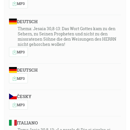
MP3
DEUTSCH
Thema: Jesaia 30,8-13: Das Wort Gottes kam zu den
Sehern, zu Seinen Propheten und nicht zu den
missratenen Söhne die den Weisungen des HERRN
nicht gehorchen wollen!
MP3
DEUTSCH
MP3
ČESKY
MP3
ITALIANO
Tema: Isaia 30,8-13: «La parola di Dio si rivolse ai