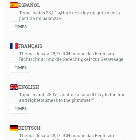
ESPAÑOL
Tema: Isaías 28,17: «¡Haré de la ley mi guía y de la
justicia mi balanza!»
MP3
FRANÇAIS
Thema: Jesaia 28,17: ICH mache das Recht zur
Richtschnur und die Gerechtigkeit zur Setzwaage!
MP3
ENGLISH
Topic: Isaiah 28:17: “Justice also will I lay to the line,
and righteousness to the plummet.!”
MP3
DEUTSCH
Thema: Jesaia 28,17: ICH mache das Recht zur