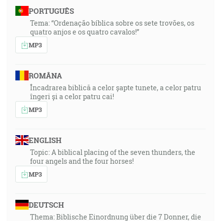
PORTUGUÊS
Tema: “Ordenação bíblica sobre os sete trovões, os
quatro anjos e os quatro cavalos!”
MP3
ROMÂNA
Încadrarea biblică a celor șapte tunete, a celor patru
îngeri și a celor patru cai!
MP3
ENGLISH
Topic: A biblical placing of the seven thunders, the
four angels and the four horses!
MP3
DEUTSCH
Thema: Biblische Einordnung über die 7 Donner, die