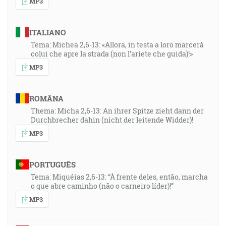
MP3
ITALIANO
Tema: Michea 2,6-13: «Allora, in testa a loro marcerà
colui che apre la strada (non l’ariete che guida)!»
MP3
ROMÂNA
Thema: Micha 2,6-13: An ihrer Spitze zieht dann der
Durchbrecher dahin (nicht der leitende Widder)!
MP3
PORTUGUÊS
Tema: Miquéias 2,6-13: “À frente deles, então, marcha
o que abre caminho (não o carneiro líder)!”
MP3