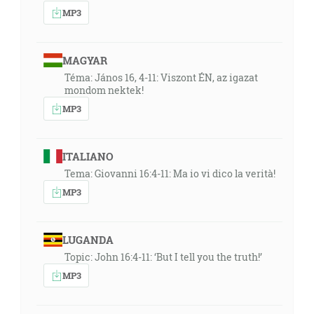
MP3
MAGYAR
Téma: János 16, 4-11: Viszont ÉN, az igazat
mondom nektek!
MP3
ITALIANO
Tema: Giovanni 16:4-11: Ma io vi dico la verità!
MP3
LUGANDA
Topic: John 16:4-11: ‘But I tell you the truth!’
MP3