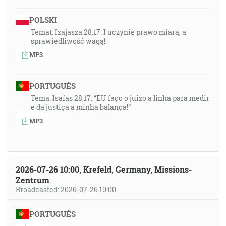
POLSKI
Temat: Izajasza 28,17: I uczynię prawo miarą, a
sprawiedliwość wagą!
MP3
PORTUGUÊS
Tema: Isaías 28,17: “EU faço o juizo a linha para medir
e da justiça a minha balança!”
MP3
2026-07-26 10:00, Krefeld, Germany, Missions-
Zentrum
Broadcasted: 2026-07-26 10:00
PORTUGUÊS