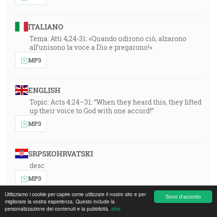
ITALIANO
Tema: Atti 4,24-31: «Quando udirono ciò, alzarono
all’unisono la voce a Dio e pregarono!»
MP3
ENGLISH
Topic: Acts 4:24–31: “When they heard this, they lifted
up their voice to God with one accord!”
MP3
SRPSKOHRVATSKI
desc
MP3
Utilizziamo i cookie per capire come utilizzate il nostro sito e per
Sono d'accordo
migliorare la vostra esperienza. Questo include la
FRANÇAIS
personalizzazione dei contenuti e la pubblicità.
altro