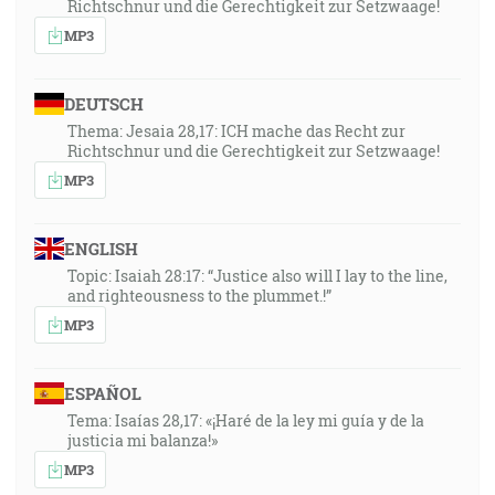
Richtschnur und die Gerechtigkeit zur Setzwaage!
MP3
DEUTSCH
Thema: Jesaia 28,17: ICH mache das Recht zur
Richtschnur und die Gerechtigkeit zur Setzwaage!
MP3
ENGLISH
Topic: Isaiah 28:17: “Justice also will I lay to the line,
and righteousness to the plummet.!”
MP3
ESPAÑOL
Tema: Isaías 28,17: «¡Haré de la ley mi guía y de la
justicia mi balanza!»
MP3