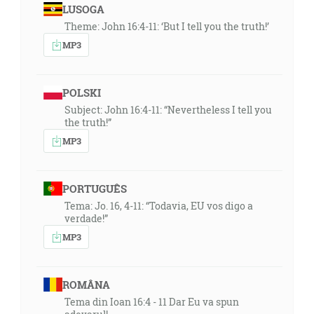
LUSOGA
Theme: John 16:4-11: ‘But I tell you the truth!’
MP3
POLSKI
Subject: John 16:4-11: “Nevertheless I tell you
the truth!”
MP3
PORTUGUÊS
Tema: Jo. 16, 4-11: “Todavia, EU vos digo a
verdade!”
MP3
ROMÂNA
Tema din Ioan 16:4 - 11 Dar Eu va spun