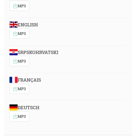
MP3
ENGLISH
MP3
SRPSKOHRVATSKI
MP3
FRANÇAIS
MP3
DEUTSCH
MP3