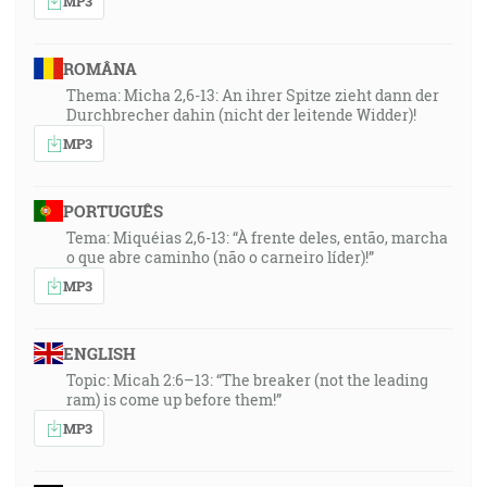
MP3
ROMÂNA
Thema: Micha 2,6-13: An ihrer Spitze zieht dann der
Durchbrecher dahin (nicht der leitende Widder)!
MP3
PORTUGUÊS
Tema: Miquéias 2,6-13: “À frente deles, então, marcha
o que abre caminho (não o carneiro líder)!”
MP3
ENGLISH
Topic: Micah 2:6–13: “The breaker (not the leading
ram) is come up before them!”
MP3