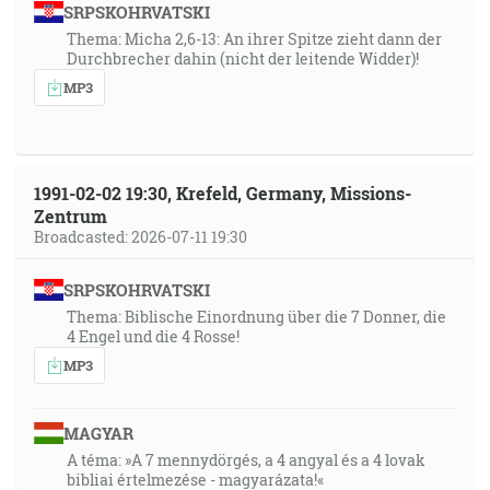
SRPSKOHRVATSKI
Thema: Micha 2,6-13: An ihrer Spitze zieht dann der
Durchbrecher dahin (nicht der leitende Widder)!
MP3
1991-02-02 19:30, Krefeld, Germany, Missions-
Zentrum
Broadcasted: 2026-07-11 19:30
SRPSKOHRVATSKI
Thema: Biblische Einordnung über die 7 Donner, die
4 Engel und die 4 Rosse!
MP3
MAGYAR
A téma: »A 7 mennydörgés, a 4 angyal és a 4 lovak
bibliai értelmezése - magyarázata!«