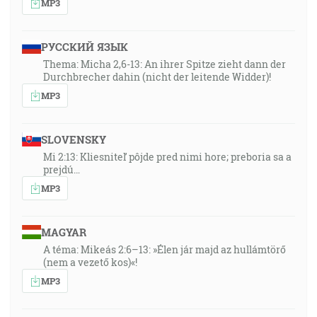
MP3
РУССКИЙ ЯЗЫК
Thema: Micha 2,6-13: An ihrer Spitze zieht dann der
Durchbrecher dahin (nicht der leitende Widder)!
MP3
SLOVENSKY
Mi 2:13: Kliesniteľ pôjde pred nimi hore; preboria sa a
prejdú…
MP3
MAGYAR
A téma: Mikeás 2:6–13: »Élen jár majd az hullámtörő
(nem a vezető kos)«!
MP3