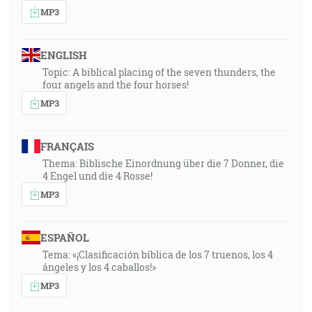
MP3
ENGLISH
Topic: A biblical placing of the seven thunders, the
four angels and the four horses!
MP3
FRANÇAIS
Thema: Biblische Einordnung über die 7 Donner, die
4 Engel und die 4 Rosse!
MP3
ESPAÑOL
Tema: «¡Clasificación bíblica de los 7 truenos, los 4
ángeles y los 4 caballos!»
MP3