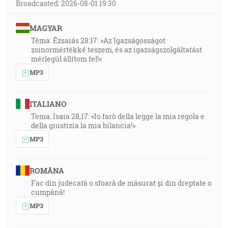
Broadcasted: 2026-08-01 19:30
MAGYAR
Téma: Ézsaiás 28:17: »Az Igazságosságot
zsinormértékké teszem, és az igazságszolgáltatást
mérlegül állítom fel!«
MP3
ITALIANO
Tema: Isaia 28,17: «Io farò della legge la mia regola e
della giustizia la mia bilancia!»
MP3
ROMÂNA
Fac din judecată o sfoară de măsurat și din dreptate o
cumpănă!
MP3