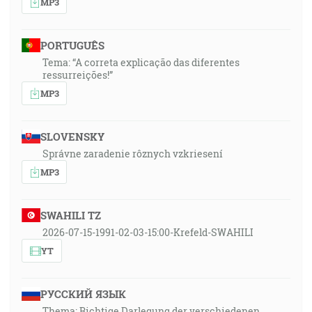
MP3
PORTUGUÊS
Tema: “A correta explicação das diferentes
ressurreições!”
MP3
SLOVENSKY
Správne zaradenie rôznych vzkriesení
MP3
SWAHILI TZ
2026-07-15-1991-02-03-15:00-Krefeld-SWAHILI
YT
РУССКИЙ ЯЗЫК
Thema: Richtige Darlegung der verschiedenen