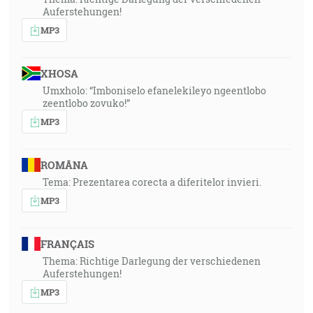
Auferstehungen!
MP3
XHOSA
Umxholo: “Imboniselo efanelekileyo ngeentlobo
zeentlobo zovuko!”
MP3
ROMÂNA
Tema: Prezentarea corecta a diferitelor invieri.
MP3
FRANÇAIS
Thema: Richtige Darlegung der verschiedenen
Auferstehungen!
MP3