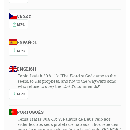
ČESKY
MP3
ESPAÑOL
MP3
ENGLISH
Topic: Isaiah 30:8–13: “The Word of God came to the
seers, to His prophets, and not to the wayward sons
who refuse to obey the LORD’s commands!”
MP3
PORTUGUÊS
Tema: Isaías 30,8-13: “A Palavra de Deus veio aos
videntes, aos seus profetas, e não aos filhos rebeldes
que não querem obedecer às instruções do SENHOR!”