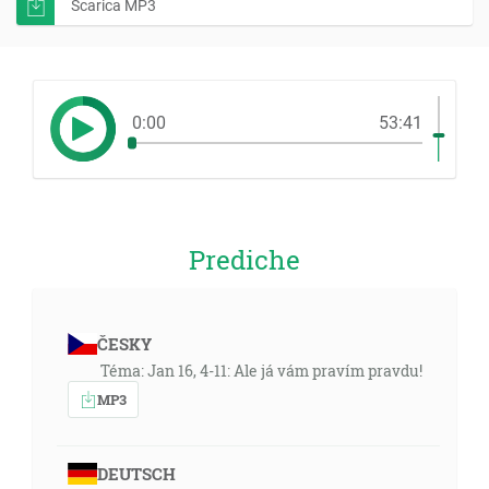
Scarica MP3
0:00
53:41
Prediche
ČESKY
Téma: Jan 16, 4-11: Ale já vám pravím pravdu!
MP3
DEUTSCH