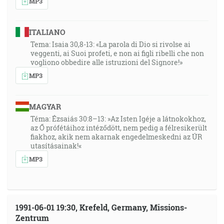
MP3
ITALIANO
Tema: Isaia 30,8-13: «La parola di Dio si rivolse ai
veggenti, ai Suoi profeti, e non ai figli ribelli che non
vogliono obbedire alle istruzioni del Signore!»
MP3
MAGYAR
Téma: Ézsaiás 30:8–13: »Az Isten Igéje a látnokokhoz,
az Ő prófétáihoz intéződött, nem pedig a félresikerült
fiakhoz, akik nem akarnak engedelmeskedni az ÚR
utasításainak!«
MP3
1991-06-01 19:30, Krefeld, Germany, Missions-
Zentrum