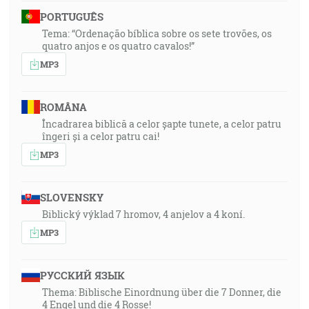
PORTUGUÊS
Tema: “Ordenação bíblica sobre os sete trovões, os
quatro anjos e os quatro cavalos!”
MP3
ROMÂNA
Încadrarea biblică a celor șapte tunete, a celor patru
îngeri și a celor patru cai!
MP3
SLOVENSKY
Biblický výklad 7 hromov, 4 anjelov a 4 koní.
MP3
РУССКИЙ ЯЗЫК
Thema: Biblische Einordnung über die 7 Donner, die
4 Engel und die 4 Rosse!