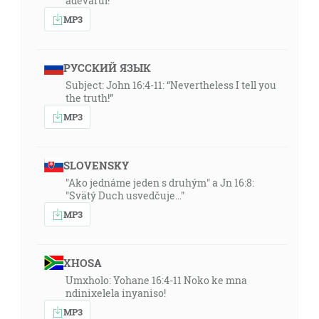
adevarul!
MP3
РУССКИЙ ЯЗЫК
Subject: John 16:4-11: “Nevertheless I tell you
the truth!”
MP3
SLOVENSKY
"Ako jednáme jeden s druhým" a Jn 16:8:
"Svätý Duch usvedčuje…"
MP3
XHOSA
Umxholo: Yohane 16:4-11 Noko ke mna
ndinixelela inyaniso!
MP3