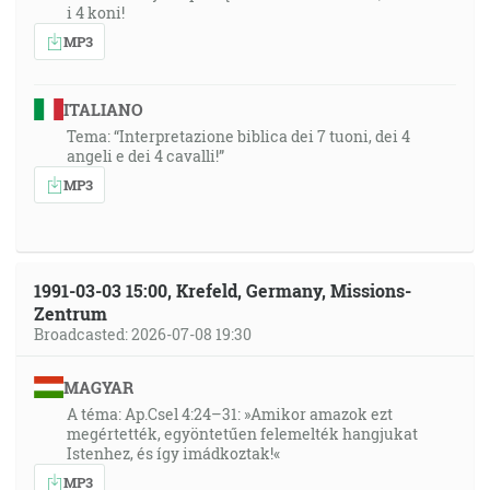
i 4 koni!
MP3
ITALIANO
Tema: “Interpretazione biblica dei 7 tuoni, dei 4
angeli e dei 4 cavalli!”
MP3
1991-03-03 15:00, Krefeld, Germany, Missions-
Zentrum
Broadcasted: 2026-07-08 19:30
MAGYAR
A téma: Ap.Csel 4:24–31: »Amikor amazok ezt
megértették, egyöntetűen felemelték hangjukat
Istenhez, és így imádkoztak!«
MP3