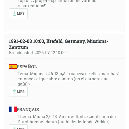
Topic: “A proper exposition of the various
resurrections!”
MP3
1991-02-03 10:00, Krefeld, Germany, Missions-
Zentrum
Broadcasted: 2026-07-12 10:00
ESPAÑOL
Tema: Miqueas 2:6-13: «¡A la cabeza de ellos marchará
entonces el que abre camino (no el carnero que
guía)!»
MP3
FRANÇAIS
Thema: Micha 2,6-13: An ihrer Spitze zieht dann der
Durchbrecher dahin (nicht der leitende Widder)!