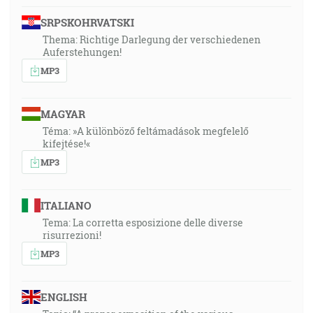
SRPSKOHRVATSKI
Thema: Richtige Darlegung der verschiedenen
Auferstehungen!
MP3
MAGYAR
Téma: »A különböző feltámadások megfelelő
kifejtése!«
MP3
ITALIANO
Tema: La corretta esposizione delle diverse
risurrezioni!
MP3
ENGLISH