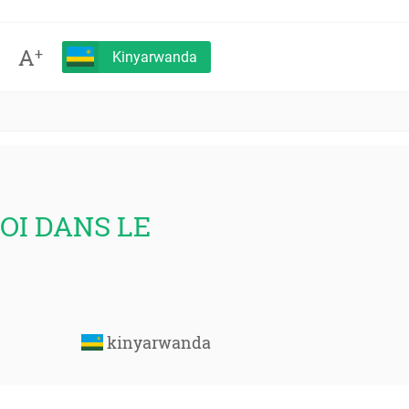
A
+
Kinyarwanda
MOI DANS LE
kinyarwanda