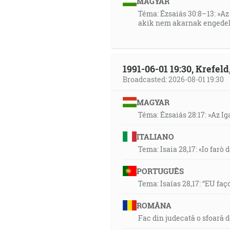
MAGYAR
Téma: Ézsaiás 30:8–13: »Az 
akik nem akarnak engedel
1991-06-01 19:30, Krefe
Broadcasted: 2026-08-01 19:30
MAGYAR
Téma: Ézsaiás 28:17: »Az I
ITALIANO
Tema: Isaia 28,17: «Io farò d
PORTUGUÊS
Tema: Isaías 28,17: “EU faç
ROMÂNA
Fac din judecată o sfoară 