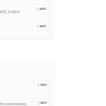
MP3
NTÉ, Ô DIEU!
MP3
MP3
MP3
 den missratenen