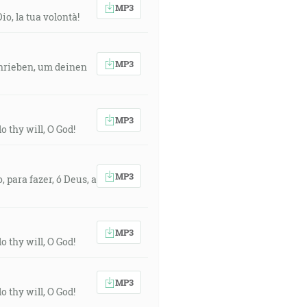
MP3
io, la tua volontà!
MP3
chrieben, um deinen
MP3
o thy will, O God!
MP3
, para fazer, ó Deus, a
MP3
o thy will, O God!
MP3
o thy will, O God!