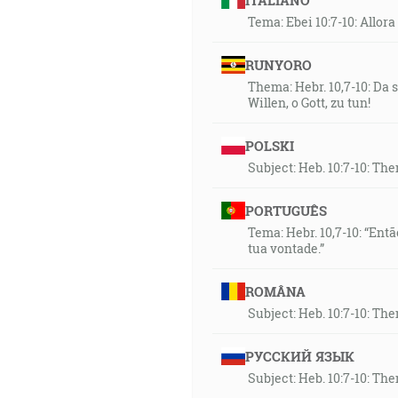
ITALIANO
Tema: Ebei 10:7-10: Allora 
RUNYORO
Thema: Hebr. 10,7-10: Da
Willen, o Gott, zu tun!
POLSKI
Subject: Heb. 10:7-10: Then
PORTUGUÊS
Tema: Hebr. 10,7-10: “Entã
tua vontade.”
ROMÂNA
Subject: Heb. 10:7-10: Then
РУССКИЙ ЯЗЫК
Subject: Heb. 10:7-10: Then