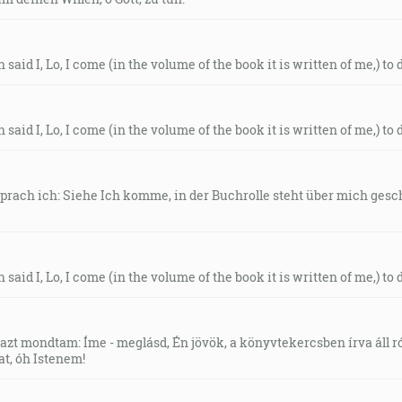
 said I, Lo, I come (in the volume of the book it is written of me,) to d
 said I, Lo, I come (in the volume of the book it is written of me,) to d
 sprach ich: Siehe Ich komme, in der Buchrolle steht über mich ges
 said I, Lo, I come (in the volume of the book it is written of me,) to d
 azt mondtam: Íme - meglásd, Én jövök, a könyvtekercsben írva áll r
at, óh Istenem!