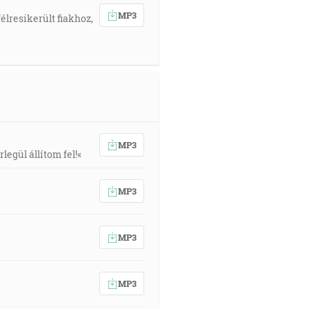
MP3
élresikerült fiakhoz,
MP3
egül állítom fel!«
MP3
MP3
MP3