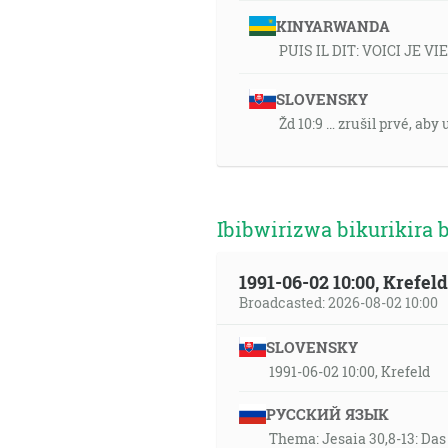
KINYARWANDA
PUIS IL DIT: VOICI JE 
SLOVENSKY
Žd 10:9 … zrušil prvé, aby
Ibibwirizwa bikurikira 
1991-06-02 10:00, Krefe
Broadcasted: 2026-08-02 10:00
SLOVENSKY
1991-06-02 10:00, Krefeld
РУССКИЙ ЯЗЫК
Thema: Jesaia 30,8-13: Da