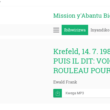
'
Mission y'Abantu B
Ibibwirizwa
Inyandiko
Krefeld, 14. 7. 19
PUIS IL DIT: VO
ROULEAU POUR 
Ewald Frank
Kwega MP3