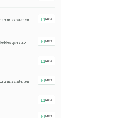
MP3
 den missratenen
MP3
rebeldes que não
MP3
MP3
 den missratenen
MP3
MP3