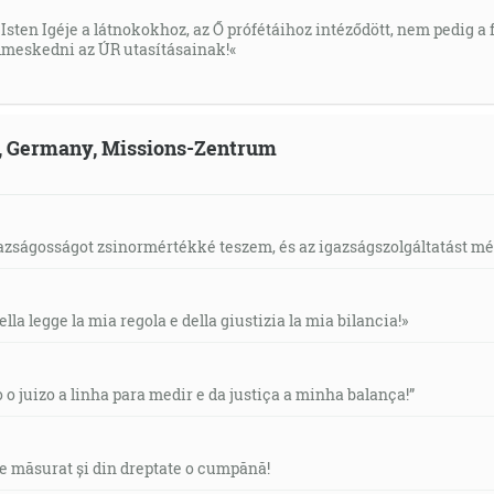
Isten Igéje a látnokokhoz, az Ő prófétáihoz intéződött, nem pedig a f
meskedni az ÚR utasításainak!«
ld, Germany, Missions-Zentrum
gazságosságot zsinormértékké teszem, és az igazságszolgáltatást mérl
ella legge la mia regola e della giustizia la mia bilancia!»
o o juizo a linha para medir e da justiça a minha balança!”
de măsurat și din dreptate o cumpănă!