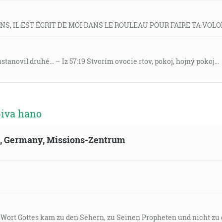
VIENS, IL EST ÉCRIT DE MOI DANS LE ROULEAU POUR FAIRE TA VOLO
 ustanovil druhé… – Iz 57:19 Stvorím ovocie rtov, pokoj, hojný pokoj…
biva hano
ld, Germany, Missions-Zentrum
s Wort Gottes kam zu den Sehern, zu Seinen Propheten und nicht zu