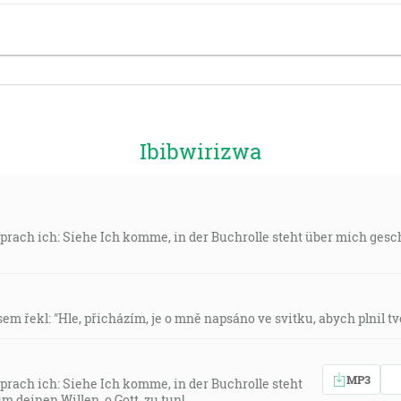
Ibibwirizwa
 sprach ich: Siehe Ich komme, in der Buchrolle steht über mich ges
sem řekl: "Hle, přicházím, je o mně napsáno ve svitku, abych plnil tv
MP3
sprach ich: Siehe Ich komme, in der Buchrolle steht
 deinen Willen, o Gott, zu tun!