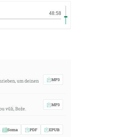
48:58
MP3
chrieben, um deinen
MP3
ou vůli, Bože.
Soma
PDF
EPUB