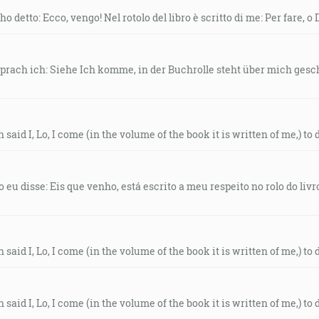
ho detto: Ecco, vengo! Nel rotolo del libro è scritto di me: Per fare, o D
 sprach ich: Siehe Ich komme, in der Buchrolle steht über mich ges
 said I, Lo, I come (in the volume of the book it is written of me,) to d
o eu disse: Eis que venho, está escrito a meu respeito no rolo do livro
 said I, Lo, I come (in the volume of the book it is written of me,) to d
 said I, Lo, I come (in the volume of the book it is written of me,) to d