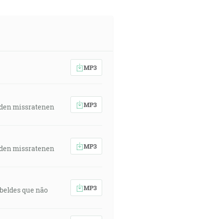
MP3
MP3
 den missratenen
MP3
 den missratenen
MP3
rebeldes que não