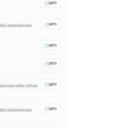
MP3
MP3
 den missratenen
MP3
MP3
MP3
ward sons who refuse
MP3
 den missratenen