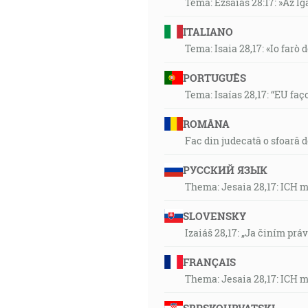
Téma: Ézsaiás 28:17: »Az I
ITALIANO
Tema: Isaia 28,17: «Io farò d
PORTUGUÊS
Tema: Isaías 28,17: “EU faç
ROMÂNA
Fac din judecată o sfoară 
РУССКИЙ ЯЗЫК
Thema: Jesaia 28,17: ICH 
SLOVENSKY
Izaiáš 28,17: „Ja činím prá
FRANÇAIS
Thema: Jesaia 28,17: ICH 