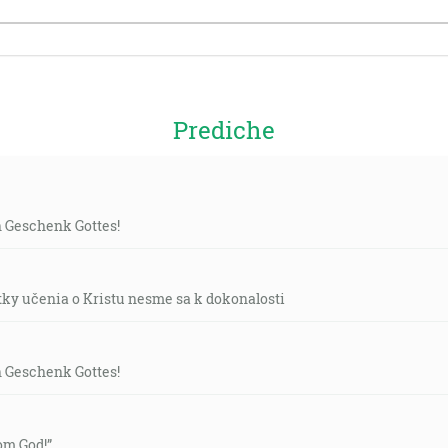
Prediche
n Geschenk Gottes!
tky učenia o Kristu nesme sa k dokonalosti
n Geschenk Gottes!
rom God!”