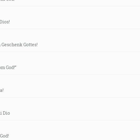
Dios!
n Geschenk Gottes!
rom God!”
a!
i Dio
 God!