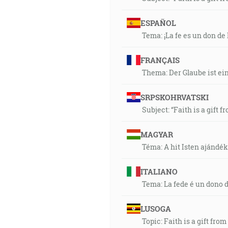
ESPAÑOL
Tema: ¡La fe es un don de 
FRANÇAIS
Thema: Der Glaube ist ei
SRPSKOHRVATSKI
Subject: “Faith is a gift f
MAGYAR
Téma: A hit Isten ajándék
ITALIANO
Tema: La fede é un dono d
LUSOGA
Topic: Faith is a gift from