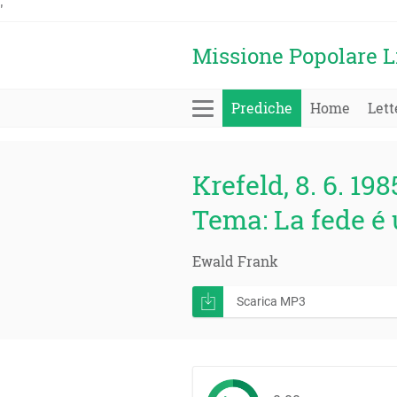
'
Missione Popolare L
Prediche
Home
Lett
Krefeld, 8. 6. 198
Tema: La fede é 
Ewald Frank
Scarica MP3