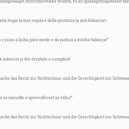
gazságosságot zsinormértékké teszem, és az igazságszolgáltatást mérl
ella legge la mia regola e della giustizia la mia bilancia!»
o o juizo a linha para medir e da justiça a minha balança!”
de măsurat și din dreptate o cumpănă!
mache das Recht zur Richtschnur und die Gerechtigkeit zur Setzwaa
vo za meradlo a spravodlivosť za váhu!“
mache das Recht zur Richtschnur und die Gerechtigkeit zur Setzwaa