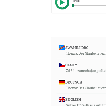
0:00
SWAHILI DRC
Thema: Der Glaube ist ei
ČESKY
Žd 6:1 …zanechajúc počia
DEUTSCH
Thema: Der Glaube ist ei
ENGLISH
Subject: “Faith is a gift f