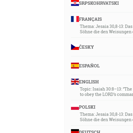
SRPSKOHRVATSKI
FRANÇAIS
Thema: Jesaia 30,8-13: Da
Söhne die den Weisungen 
ČESKY
ESPAÑOL
ENGLISH
Topic: Isaiah 30:8–13: “Th
to obey the LORD’s comman
POLSKI
Thema: Jesaia 30,8-13: Da
Söhne die den Weisungen 
DEUTSCH