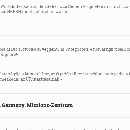
s Wort Gottes kam zu den Sehern, zu Seinen Propheten und nicht zu
des HERRN nicht gehorchen wollen!
la di Dio si rivolse ai veggenti, ai Suoi profeti, e non ai figli ribelli
l Signore!»
Isten Igéje a látnokokhoz, az Ő prófétáihoz intéződött, nem pedig a f
meskedni az ÚR utasításainak!«
ld, Germany, Missions-Zentrum