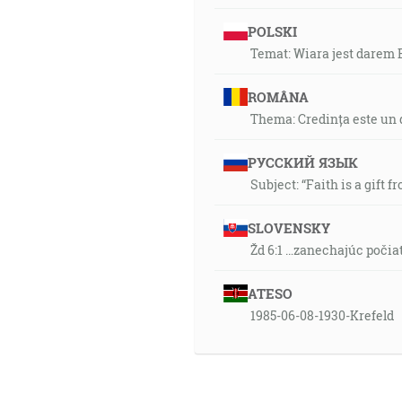
POLSKI
Temat: Wiara jest darem
ROMÂNA
Thema: Credința este un 
РУССКИЙ ЯЗЫК
Subject: “Faith is a gift f
SLOVENSKY
Žd 6:1 …zanechajúc počia
ATESO
1985-06-08-1930-Krefeld