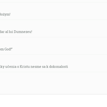
 Bożym!
dar al lui Dumnezeu!
rom God!”
tky učenia o Kristu nesme sa k dokonalosti