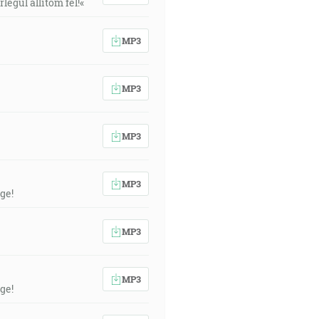
egül állítom fel!«
MP3
MP3
MP3
MP3
ge!
MP3
MP3
ge!