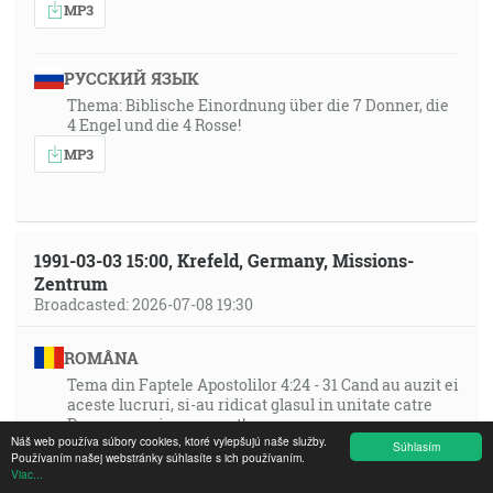
MP3
РУССКИЙ ЯЗЫК
Thema: Biblische Einordnung über die 7 Donner, die
4 Engel und die 4 Rosse!
MP3
1991-03-03 15:00, Krefeld, Germany, Missions-
Zentrum
Broadcasted: 2026-07-08 19:30
ROMÂNA
Tema din Faptele Apostolilor 4:24 - 31 Cand au auzit ei
aceste lucruri, si-au ridicat glasul in unitate catre
Dumnezeu si s-au rugat!
Náš web používa súbory cookies, ktoré vylepšujú naše služby.
Súhlasím
MP3
Používaním našej webstránky súhlasíte s ich používaním.
Viac...