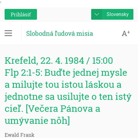
'
Prihlásiť
Slovensky
A
+
Slobodná ľudová misia
Krefeld, 22. 4. 1984 / 15:00
Flp 2:1-5: Buďte jednej mysle
a milujte tou istou láskou a
jednotne sa usilujte o ten istý
cieľ. [Večera Pánova a
umývanie nôh]
Ewald Frank