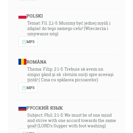
POLSKI
Temat: Fil. 2,1-5: Musimy być jednej myśli i
zdążać do tego samego celu! (Wieczerza i
umywanie nóg)
MP3
ROMÂNA
Thema: Filip. 2:1-5: Trebuie să avem un
singur gând și să râvnim uniți spre aceeași
țintă! ( Cina cu spălarea picioarelor)
MP3
РУССКИЙ ЯЗЫК
Subject: Phil. 2:1-5: We must be of one mind
and strive with one accord towards the same
goal! (LORD's Supper with foot washing)