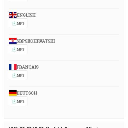
ENGLISH
MP3
SRPSKOHRVATSKI
MP3
FRANÇAIS
MP3
DEUTSCH
MP3