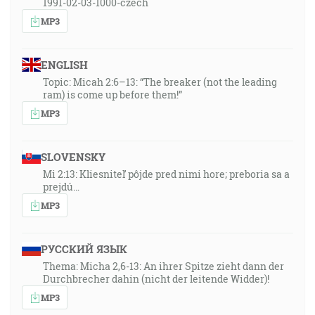
1991-02-03-1000-czech
MP3
ENGLISH
Topic: Micah 2:6–13: “The breaker (not the leading
ram) is come up before them!”
MP3
SLOVENSKY
Mi 2:13: Kliesniteľ pôjde pred nimi hore; preboria sa a
prejdú…
MP3
РУССКИЙ ЯЗЫК
Thema: Micha 2,6-13: An ihrer Spitze zieht dann der
Durchbrecher dahin (nicht der leitende Widder)!
MP3