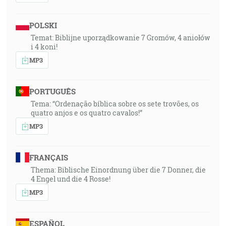
POLSKI
Temat: Biblijne uporządkowanie 7 Gromów, 4 aniołów
i 4 koni!
MP3
PORTUGUÊS
Tema: “Ordenação bíblica sobre os sete trovões, os
quatro anjos e os quatro cavalos!”
MP3
FRANÇAIS
Thema: Biblische Einordnung über die 7 Donner, die
4 Engel und die 4 Rosse!
MP3
ESPAÑOL