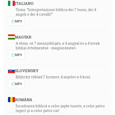
ITALIANO
Tema: “Interpretazione biblica dei 7 tuoni, dei 4
angeli e dei 4 cavalli!”
MP3
MAGYAR
A téma: »A 7 mennydörgés, a 4 angyal és a 4 lovak
bibliai értelmezése - magyarázata!«
MP3
SLOVENSKY
Biblický výklad 7 hromov, 4 anjelov a 4 koní.
MP3
ROMÂNA
Încadrarea biblică a celor șapte tunete, a celor patru
îngeri și a celor patru cai!