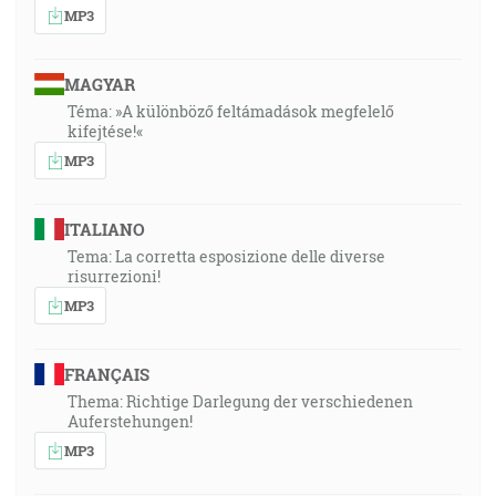
MP3
MAGYAR
Téma: »A különböző feltámadások megfelelő
kifejtése!«
MP3
ITALIANO
Tema: La corretta esposizione delle diverse
risurrezioni!
MP3
FRANÇAIS
Thema: Richtige Darlegung der verschiedenen
Auferstehungen!
MP3