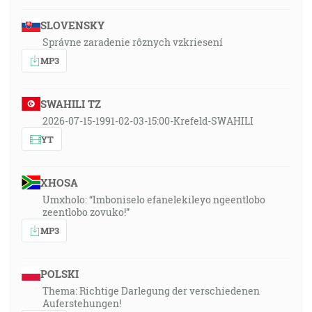
SLOVENSKY
Správne zaradenie rôznych vzkriesení
MP3
SWAHILI TZ
2026-07-15-1991-02-03-15:00-Krefeld-SWAHILI
YT
XHOSA
Umxholo: “Imboniselo efanelekileyo ngeentlobo
zeentlobo zovuko!”
MP3
POLSKI
Thema: Richtige Darlegung der verschiedenen
Auferstehungen!