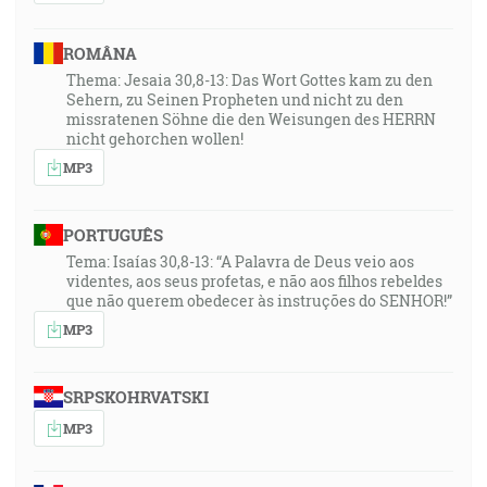
ROMÂNA
Thema: Jesaia 30,8-13: Das Wort Gottes kam zu den
Sehern, zu Seinen Propheten und nicht zu den
missratenen Söhne die den Weisungen des HERRN
nicht gehorchen wollen!
MP3
PORTUGUÊS
Tema: Isaías 30,8-13: “A Palavra de Deus veio aos
videntes, aos seus profetas, e não aos filhos rebeldes
que não querem obedecer às instruções do SENHOR!”
MP3
SRPSKOHRVATSKI
MP3