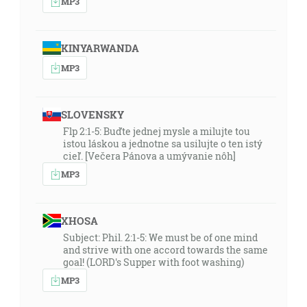
MP3
KINYARWANDA
MP3
SLOVENSKY
Flp 2:1-5: Buďte jednej mysle a milujte tou
istou láskou a jednotne sa usilujte o ten istý
cieľ. [Večera Pánova a umývanie nôh]
MP3
XHOSA
Subject: Phil. 2:1-5: We must be of one mind
and strive with one accord towards the same
goal! (LORD's Supper with foot washing)
MP3