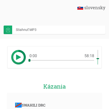
slovensky
Stiahnuť MP3
0:00
58:18
Kázania
SWAHILI DRC