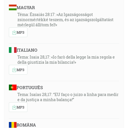
MAGYAR
Téma: Ézsaiás 28:17: »Az Igazságosságot
zsinormértékké teszem, és az igazságszolgáltatást
mérlegül állítom fel!«
MP3
ITALIANO
Tema: Isaia 28,17: «Io farò della legge la mia regola e
della giustizia la mia bilancia!»
MP3
PORTUGUÊS
Tema: Isaías 28,17: “EU faço o juizo a linha para medir
e da justiça a minha balança!”
MP3
ROMÂNA