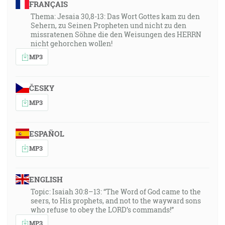
FRANÇAIS
Thema: Jesaia 30,8-13: Das Wort Gottes kam zu den
Sehern, zu Seinen Propheten und nicht zu den
missratenen Söhne die den Weisungen des HERRN
nicht gehorchen wollen!
MP3
ČESKY
MP3
ESPAÑOL
MP3
ENGLISH
Topic: Isaiah 30:8–13: “The Word of God came to the
seers, to His prophets, and not to the wayward sons
who refuse to obey the LORD’s commands!”
MP3