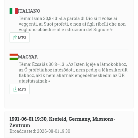
ITALIANO
Tema: Isaia 30,8-13: «La parola di Dio si rivolse ai
veggenti, ai Suoi profeti, e non ai figli ribelli che non
vogliono obbedire alle istruzioni del Signore!»
MP3
MAGYAR
Téma: Ézsaiás 30:8–13: »Az Isten Igéje a látnokokhoz,
az Ő prófétáihoz intéződött, nem pedig a félresikerült
fiakhoz, akik nem akarnak engedelmeskedni az ÚR
utasításainak!«
MP3
1991-06-01 19:30, Krefeld, Germany, Missions-
Zentrum
Broadcasted: 2026-08-01 19:30