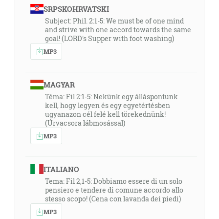
SRPSKOHRVATSKI
Subject: Phil. 2:1-5: We must be of one mind
and strive with one accord towards the same
goal! (LORD's Supper with foot washing)
MP3
MAGYAR
Téma: Fil 2:1-5: Nekünk egy álláspontunk
kell, hogy legyen és egy egyetértésben
ugyanazon cél felé kell törekednünk!
(Úrvacsora lábmosással)
MP3
ITALIANO
Tema: Fil 2,1-5: Dobbiamo essere di un solo
pensiero e tendere di comune accordo allo
stesso scopo! (Cena con lavanda dei piedi)
MP3