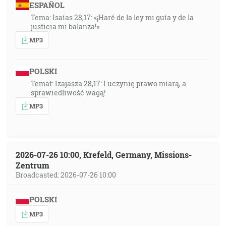
ESPAÑOL
Tema: Isaías 28,17: «¡Haré de la ley mi guía y de la
justicia mi balanza!»
MP3
POLSKI
Temat: Izajasza 28,17: I uczynię prawo miarą, a
sprawiedliwość wagą!
MP3
2026-07-26 10:00, Krefeld, Germany, Missions-
Zentrum
Broadcasted: 2026-07-26 10:00
POLSKI
MP3