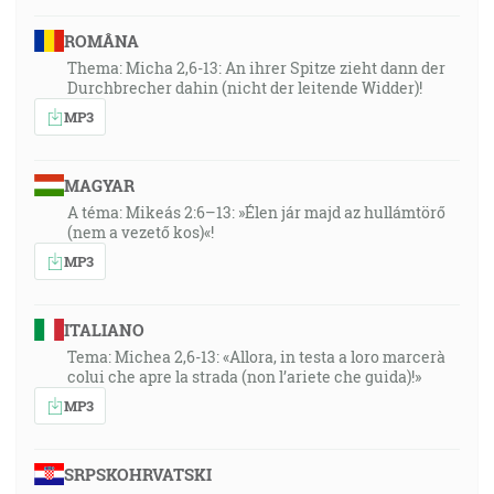
ROMÂNA
Thema: Micha 2,6-13: An ihrer Spitze zieht dann der
Durchbrecher dahin (nicht der leitende Widder)!
MP3
MAGYAR
A téma: Mikeás 2:6–13: »Élen jár majd az hullámtörő
(nem a vezető kos)«!
MP3
ITALIANO
Tema: Michea 2,6-13: «Allora, in testa a loro marcerà
colui che apre la strada (non l’ariete che guida)!»
MP3
SRPSKOHRVATSKI