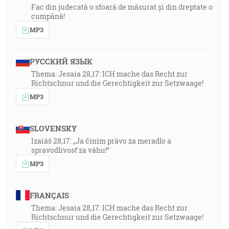
Fac din judecată o sfoară de măsurat și din dreptate o
cumpănă!
MP3
РУССКИЙ ЯЗЫК
Thema: Jesaia 28,17: ICH mache das Recht zur
Richtschnur und die Gerechtigkeit zur Setzwaage!
MP3
SLOVENSKY
Izaiáš 28,17: „Ja činím právo za meradlo a
spravodlivosť za váhu!“
MP3
FRANÇAIS
Thema: Jesaia 28,17: ICH mache das Recht zur
Richtschnur und die Gerechtigkeit zur Setzwaage!