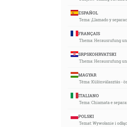
ESPAÑOL
Tema: ¡Llamado y separaci
FRANÇAIS
Thema: Herausrufung und
SRPSKOHRVATSKI
Thema: Herausrufung und
MAGYAR
Téma: Különválasztás - ös
ITALIANO
Tema: Chiamata e separaz
POLSKI
Temat: Wywołanie i odłą