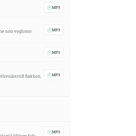
MP3
MP3
 che non vogliono
MP3
MP3
élresikerült fiakhoz,
MP3
egül állítom fel!«