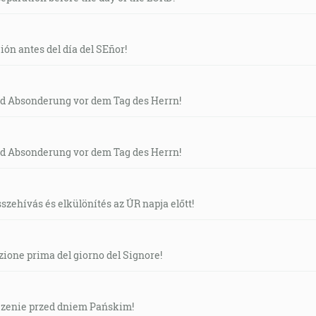
ón antes del día del SEñor!
 Absonderung vor dem Tag des Herrn!
 Absonderung vor dem Tag des Herrn!
szehívás és elkülönítés az ÚR napja előtt!
ione prima del giorno del Signore!
czenie przed dniem Pańskim!