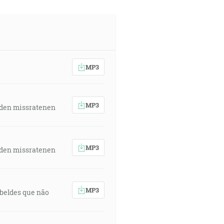
MP3
MP3
 den missratenen
MP3
 den missratenen
MP3
rebeldes que não