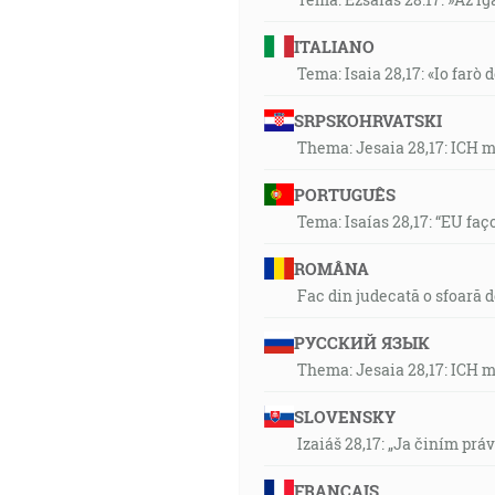
ITALIANO
Tema: Isaia 28,17: «Io farò d
SRPSKOHRVATSKI
Thema: Jesaia 28,17: ICH 
PORTUGUÊS
Tema: Isaías 28,17: “EU faç
ROMÂNA
Fac din judecată o sfoară 
РУССКИЙ ЯЗЫК
Thema: Jesaia 28,17: ICH 
SLOVENSKY
Izaiáš 28,17: „Ja činím prá
FRANÇAIS