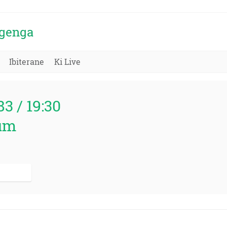
igenga
Ibiterane
Ki Live
83 / 19:30
um