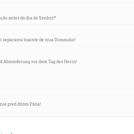
ão antes do dia do Senhor!”
 separarea înainte de ziua Domnului!
 Absonderung vor dem Tag des Herrn!
enie pred dňom Pána!