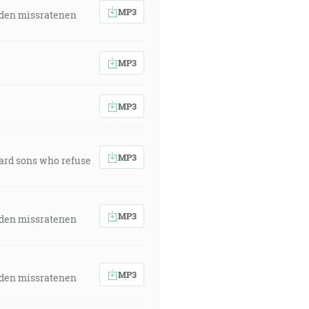
MP3
 den missratenen
MP3
MP3
MP3
ward sons who refuse
MP3
 den missratenen
MP3
 den missratenen