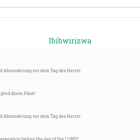
Ibibwirizwa
 Absonderung vor dem Tag des Herrn!
í před dnem Páně!
 Absonderung vor dem Tag des Herrn!
separation before the day of the LORD!’