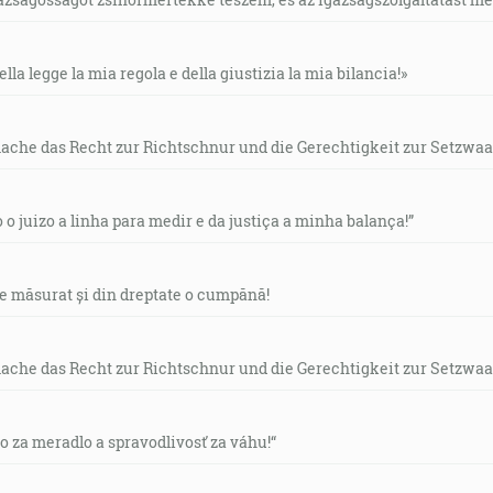
ella legge la mia regola e della giustizia la mia bilancia!»
mache das Recht zur Richtschnur und die Gerechtigkeit zur Setzwaa
o o juizo a linha para medir e da justiça a minha balança!”
de măsurat și din dreptate o cumpănă!
mache das Recht zur Richtschnur und die Gerechtigkeit zur Setzwaa
vo za meradlo a spravodlivosť za váhu!“