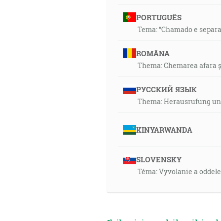
PORTUGUÊS
Tema: “Chamado e separaç
ROMÂNA
Thema: Chemarea afara și
РУССКИЙ ЯЗЫК
Thema: Herausrufung und
KINYARWANDA
SLOVENSKY
Téma: Vyvolanie a oddel