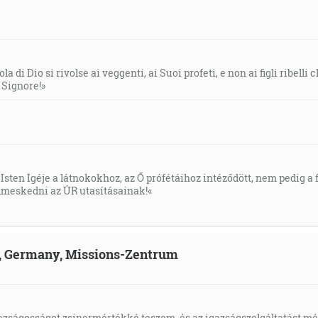
la di Dio si rivolse ai veggenti, ai Suoi profeti, e non ai figli ribelli
l Signore!»
Isten Igéje a látnokokhoz, az Ő prófétáihoz intéződött, nem pedig a f
meskedni az ÚR utasításainak!«
ld, Germany, Missions-Zentrum
gazságosságot zsinormértékké teszem, és az igazságszolgáltatást mérl