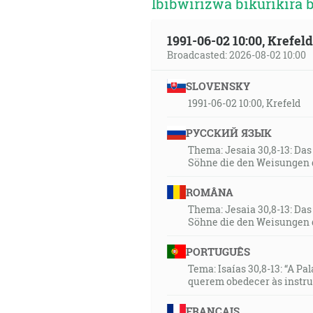
Ibibwirizwa bikurikira 
1991-06-02 10:00, Krefe
Broadcasted: 2026-08-02 10:00
SLOVENSKY
1991-06-02 10:00, Krefeld
РУССКИЙ ЯЗЫК
Thema: Jesaia 30,8-13: Da
Söhne die den Weisungen 
ROMÂNA
Thema: Jesaia 30,8-13: Da
Söhne die den Weisungen 
PORTUGUÊS
Tema: Isaías 30,8-13: “A Pa
querem obedecer às instr
FRANÇAIS