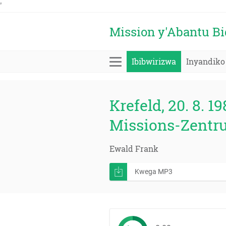
'
Mission y'Abantu B
Ibibwirizwa
Inyandiko
Krefeld, 20. 8. 19
Missions-Zentr
Ewald Frank
Kwega MP3