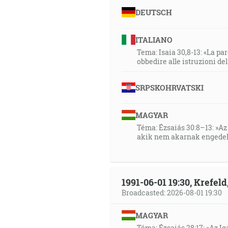
DEUTSCH
ITALIANO
Tema: Isaia 30,8-13: «La paro
obbedire alle istruzioni de
SRPSKOHRVATSKI
MAGYAR
Téma: Ézsaiás 30:8–13: »Az 
akik nem akarnak engedel
1991-06-01 19:30, Krefe
Broadcasted: 2026-08-01 19:30
MAGYAR
Téma: Ézsaiás 28:17: »Az I