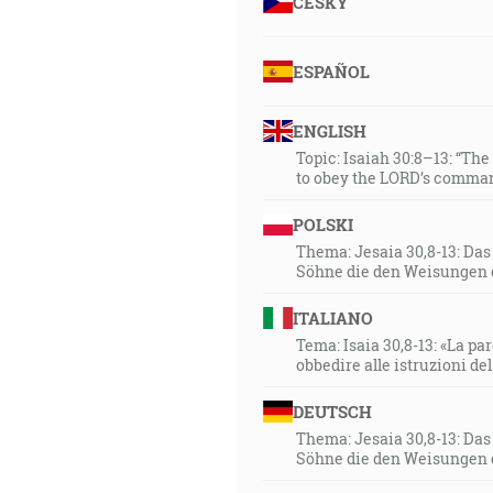
ČESKY
ESPAÑOL
ENGLISH
Topic: Isaiah 30:8–13: “Th
to obey the LORD’s comman
POLSKI
Thema: Jesaia 30,8-13: Da
Söhne die den Weisungen 
ITALIANO
Tema: Isaia 30,8-13: «La paro
obbedire alle istruzioni de
DEUTSCH
Thema: Jesaia 30,8-13: Da
Söhne die den Weisungen 