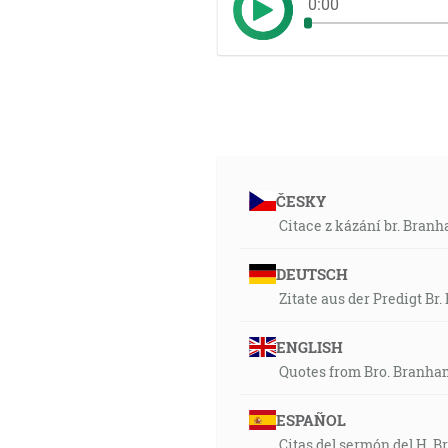
0:00
ČESKY
Citace z kázání br. Bran
DEUTSCH
Zitate aus der Predigt Br
ENGLISH
Quotes from Bro. Branha
ESPAÑOL
Citas del sermón del H. Br