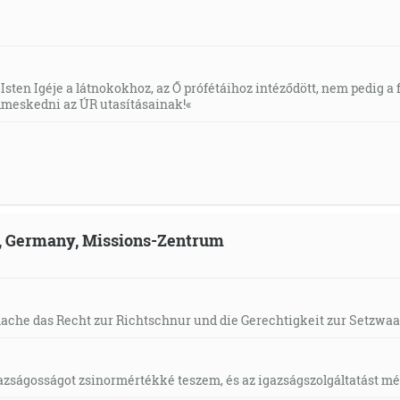
Isten Igéje a látnokokhoz, az Ő prófétáihoz intéződött, nem pedig a f
meskedni az ÚR utasításainak!«
ld, Germany, Missions-Zentrum
mache das Recht zur Richtschnur und die Gerechtigkeit zur Setzwaa
gazságosságot zsinormértékké teszem, és az igazságszolgáltatást mérl