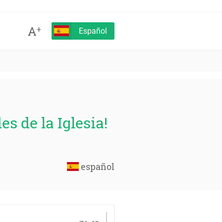
A
+
Español
s de la Iglesia!
español