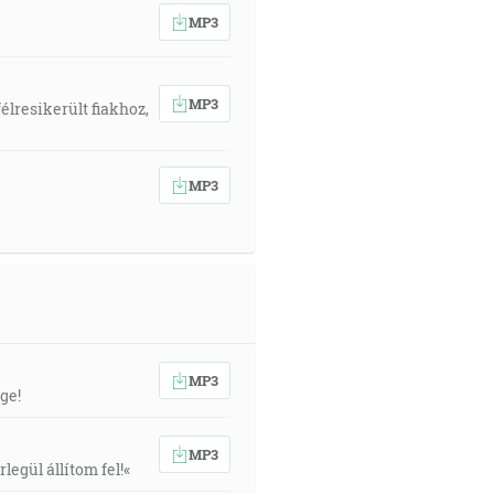
MP3
MP3
élresikerült fiakhoz,
MP3
MP3
ge!
MP3
egül állítom fel!«