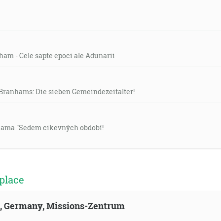
nham - Cele sapte epoci ale Adunarii
. Branhams: Die sieben Gemeindezeitalter!
nhama "Sedem cikevných období!
place
ld, Germany, Missions-Zentrum