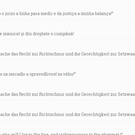
o o juizo a linha para medir e da justiça a minha balança!”
de măsurat și din dreptate o cumpănă!
mache das Recht zur Richtschnur und die Gerechtigkeit zur Setzwaa
vo za meradlo a spravodlivosť za váhu!“
mache das Recht zur Richtschnur und die Gerechtigkeit zur Setzwaa
mache das Recht zur Richtschnur und die Gerechtigkeit zur Setzwaa
e also will I lay to the line, and righteousness to the plummet.!”