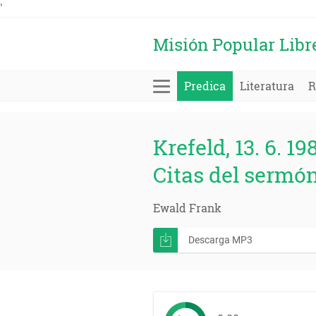
'
Misión Popular Libr
Predica
Literatura
R
Krefeld, 13. 6. 19
Citas del sermón
Ewald Frank
Descarga MP3