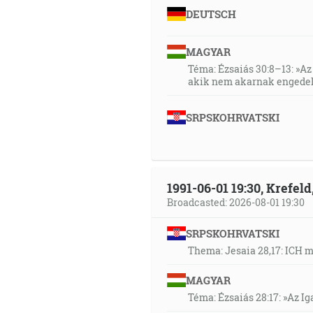
DEUTSCH
MAGYAR
Téma: Ézsaiás 30:8–13: »Az 
akik nem akarnak engedel
SRPSKOHRVATSKI
1991-06-01 19:30, Krefe
Broadcasted: 2026-08-01 19:30
SRPSKOHRVATSKI
Thema: Jesaia 28,17: ICH 
MAGYAR
Téma: Ézsaiás 28:17: »Az I