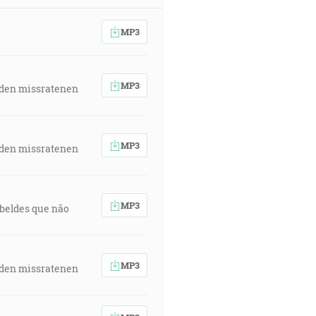
MP3
MP3
 den missratenen
MP3
 den missratenen
MP3
rebeldes que não
MP3
 den missratenen