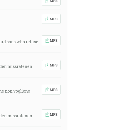
MP3
MP3
MP3
ward sons who refuse
MP3
 den missratenen
MP3
 che non vogliono
MP3
 den missratenen