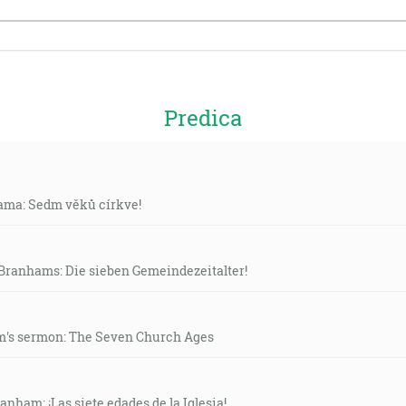
Predica
hama: Sedm věků církve!
. Branhams: Die sieben Gemeindezeitalter!
m's sermon: The Seven Church Ages
anham: ¡Las siete edades de la Iglesia!