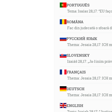
PORTUGUÊS
Tema: Isaías 28,17: “EU faç
ROMÂNA
Fac din judecată o sfoară 
РУССКИЙ ЯЗЫК
Thema: Jesaia 28,17: ICH 
SLOVENSKY
Izaiáš 28,17: „Ja činím prá
FRANÇAIS
Thema: Jesaia 28,17: ICH 
DEUTSCH
Thema: Jesaia 28,17: ICH 
ENGLISH
Topic: Isaiah 28:17: “Justic