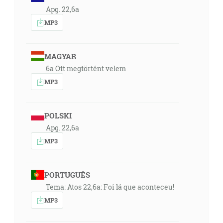
Apg. 22,6a
MP3
MAGYAR
6a Ott megtörtént velem
MP3
POLSKI
Apg. 22,6a
MP3
PORTUGUÊS
Tema: Atos 22,6a: Foi lá que aconteceu!
MP3