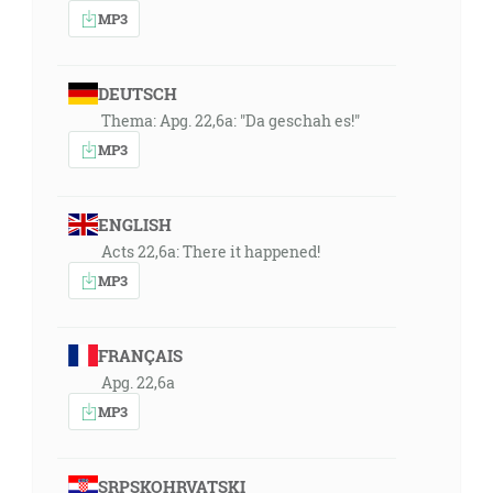
MP3
DEUTSCH
Thema: Apg. 22,6a: "Da geschah es!"
MP3
ENGLISH
Acts 22,6a: There it happened!
MP3
FRANÇAIS
Apg. 22,6a
MP3
SRPSKOHRVATSKI