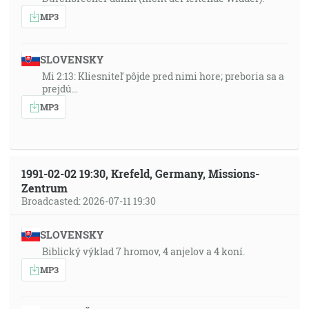
MP3
SLOVENSKY
Mi 2:13: Kliesniteľ pôjde pred nimi hore; preboria sa a
prejdú…
MP3
1991-02-02 19:30, Krefeld, Germany, Missions-
Zentrum
Broadcasted: 2026-07-11 19:30
SLOVENSKY
Biblický výklad 7 hromov, 4 anjelov a 4 koní.
MP3