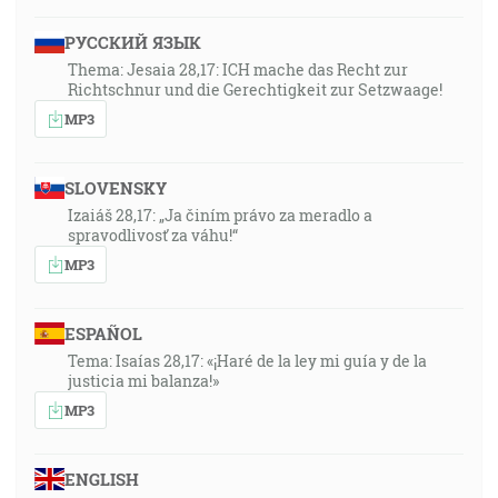
РУССКИЙ ЯЗЫК
Thema: Jesaia 28,17: ICH mache das Recht zur
Richtschnur und die Gerechtigkeit zur Setzwaage!
MP3
SLOVENSKY
Izaiáš 28,17: „Ja činím právo za meradlo a
spravodlivosť za váhu!“
MP3
ESPAÑOL
Tema: Isaías 28,17: «¡Haré de la ley mi guía y de la
justicia mi balanza!»
MP3
ENGLISH