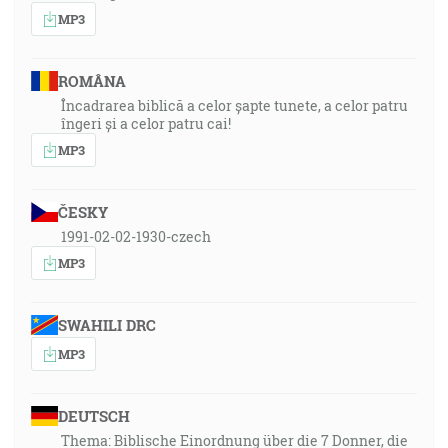
MP3
ROMÂNA
Încadrarea biblică a celor șapte tunete, a celor patru
îngeri și a celor patru cai!
MP3
ČESKY
1991-02-02-1930-czech
MP3
SWAHILI DRC
MP3
DEUTSCH
Thema: Biblische Einordnung über die 7 Donner, die