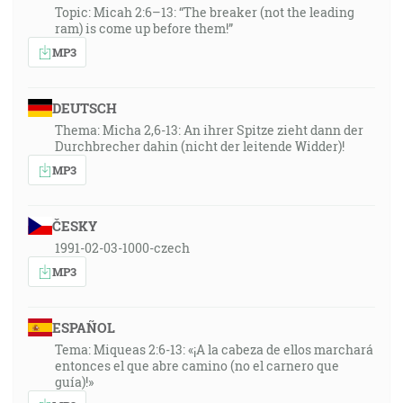
Topic: Micah 2:6–13: “The breaker (not the leading
ram) is come up before them!”
MP3
DEUTSCH
Thema: Micha 2,6-13: An ihrer Spitze zieht dann der
Durchbrecher dahin (nicht der leitende Widder)!
MP3
ČESKY
1991-02-03-1000-czech
MP3
ESPAÑOL
Tema: Miqueas 2:6-13: «¡A la cabeza de ellos marchará
entonces el que abre camino (no el carnero que
guía)!»