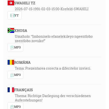
SWAHILI TZ
2026-07-15-1991-02-03-15:00-Krefeld-SWAHILI
YT
XHOSA
Umxholo: “Imboniselo efanelekileyo ngeentlobo
zeentlobo zovuko!”
MP3
ROMÂNA
Tema: Prezentarea corecta a diferitelor invieri.
MP3
FRANÇAIS
Thema: Richtige Darlegung der verschiedenen
Auferstehungen!
MP3