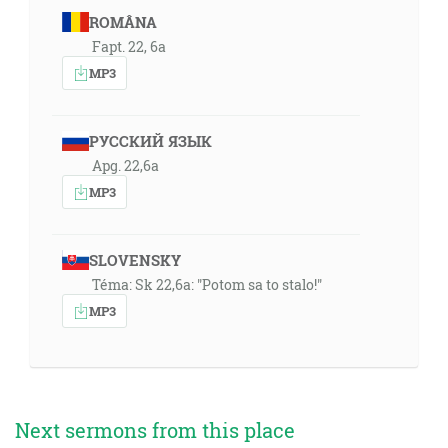
ROMÂNA
Fapt. 22, 6a
MP3
РУССКИЙ ЯЗЫК
Apg. 22,6a
MP3
SLOVENSKY
Téma: Sk 22,6a: "Potom sa to stalo!"
MP3
Next sermons from this place