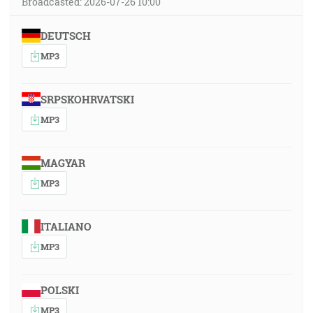
Broadcasted: 2026-07-26 10:00
DEUTSCH
MP3
SRPSKOHRVATSKI
MP3
MAGYAR
MP3
ITALIANO
MP3
POLSKI
MP3