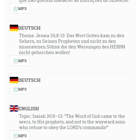
que não querem obedecer às instruções do SENHOR!”
MP3
DEUTSCH
Thema: Jesaia 30,8-13: Das Wort Gottes kam zu den
Sehern, zu Seinen Propheten und nicht zu den
missratenen Söhne die den Weisungen des HERRN
nicht gehorchen wollen!
MP3
DEUTSCH
MP3
ENGLISH
Topic: Isaiah 30:8–13: “The Word of God came to the
seers, to His prophets, and not to the wayward sons
who refuse to obey the LORD’s commands!”
MP3