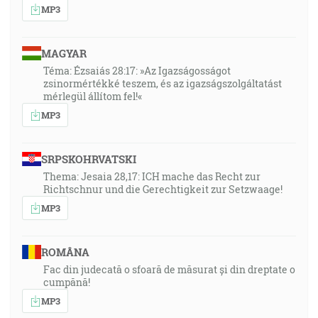
MP3
MAGYAR
Téma: Ézsaiás 28:17: »Az Igazságosságot
zsinormértékké teszem, és az igazságszolgáltatást
mérlegül állítom fel!«
MP3
SRPSKOHRVATSKI
Thema: Jesaia 28,17: ICH mache das Recht zur
Richtschnur und die Gerechtigkeit zur Setzwaage!
MP3
ROMÂNA
Fac din judecată o sfoară de măsurat și din dreptate o
cumpănă!
MP3