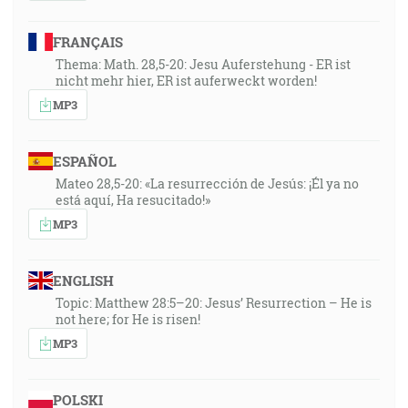
FRANÇAIS
Thema: Math. 28,5-20: Jesu Auferstehung - ER ist
nicht mehr hier, ER ist auferweckt worden!
MP3
ESPAÑOL
Mateo 28,5-20: «La resurrección de Jesús: ¡Él ya no
está aquí, Ha resucitado!»
MP3
ENGLISH
Topic: Matthew 28:5–20: Jesus’ Resurrection – He is
not here; for He is risen!
MP3
POLSKI