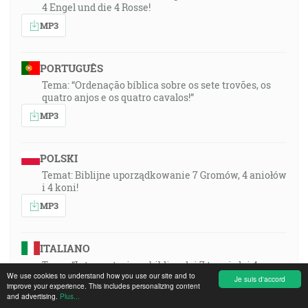
4 Engel und die 4 Rosse!
MP3
PORTUGUÊS
Tema: “Ordenação bíblica sobre os sete trovões, os
quatro anjos e os quatro cavalos!”
MP3
POLSKI
Temat: Biblijne uporządkowanie 7 Gromów, 4 aniołów
i 4 koni!
MP3
ITALIANO
Tema: “Interpretazione biblica dei 7 tuoni, dei 4
We use cookies to understand how you use our site and to
angeli e dei 4 cavalli!”
Je suis d'accord
improve your experience. This includes personalizing content
MP3
and advertising.
Plus...