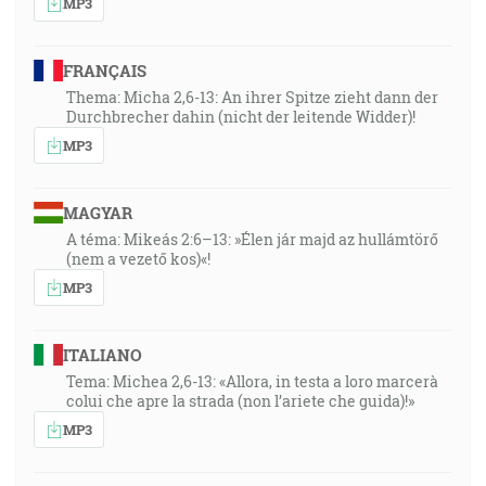
MP3
FRANÇAIS
Thema: Micha 2,6-13: An ihrer Spitze zieht dann der
Durchbrecher dahin (nicht der leitende Widder)!
MP3
MAGYAR
A téma: Mikeás 2:6–13: »Élen jár majd az hullámtörő
(nem a vezető kos)«!
MP3
ITALIANO
Tema: Michea 2,6-13: «Allora, in testa a loro marcerà
colui che apre la strada (non l’ariete che guida)!»
MP3