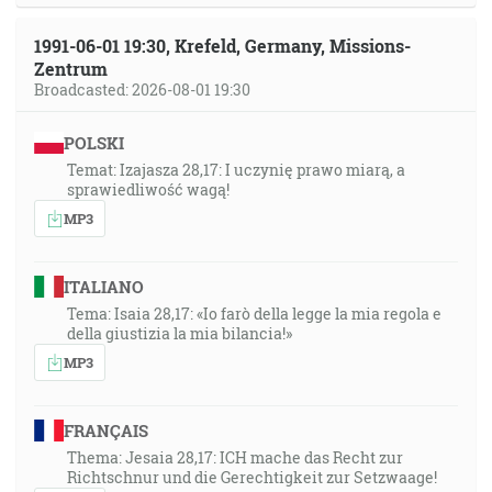
1991-06-01 19:30, Krefeld, Germany, Missions-
Zentrum
Broadcasted: 2026-08-01 19:30
POLSKI
Temat: Izajasza 28,17: I uczynię prawo miarą, a
sprawiedliwość wagą!
MP3
ITALIANO
Tema: Isaia 28,17: «Io farò della legge la mia regola e
della giustizia la mia bilancia!»
MP3
FRANÇAIS
Thema: Jesaia 28,17: ICH mache das Recht zur
Richtschnur und die Gerechtigkeit zur Setzwaage!