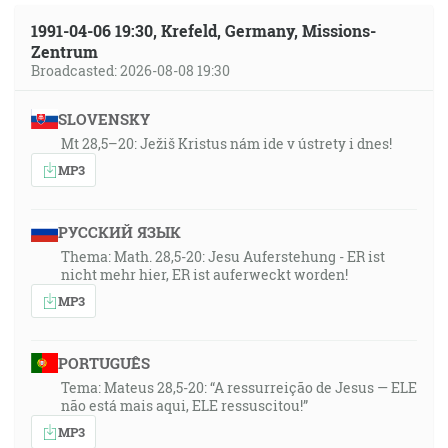
1991-04-06 19:30, Krefeld, Germany, Missions-
Zentrum
Broadcasted: 2026-08-08 19:30
SLOVENSKY
Mt 28,5–20: Ježiš Kristus nám ide v ústrety i dnes!
MP3
РУССКИЙ ЯЗЫК
Thema: Math. 28,5-20: Jesu Auferstehung - ER ist
nicht mehr hier, ER ist auferweckt worden!
MP3
PORTUGUÊS
Tema: Mateus 28,5-20: “A ressurreição de Jesus — ELE
não está mais aqui, ELE ressuscitou!”
MP3