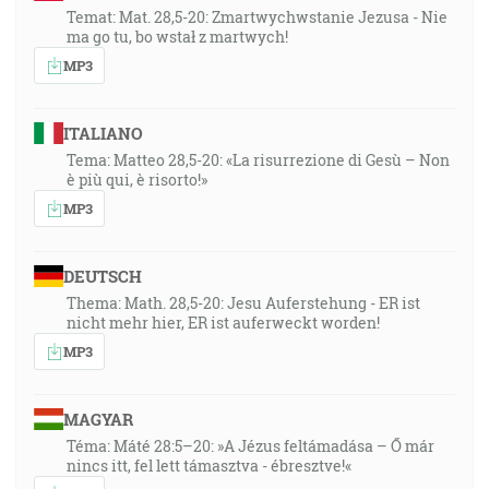
Temat: Mat. 28,5-20: Zmartwychwstanie Jezusa - Nie
ma go tu, bo wstał z martwych!
MP3
ITALIANO
Tema: Matteo 28,5-20: «La risurrezione di Gesù – Non
è più qui, è risorto!»
MP3
DEUTSCH
Thema: Math. 28,5-20: Jesu Auferstehung - ER ist
nicht mehr hier, ER ist auferweckt worden!
MP3
MAGYAR
Téma: Máté 28:5–20: »A Jézus feltámadása – Ő már
nincs itt, fel lett támasztva - ébresztve!«