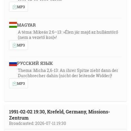
MP3
MAGYAR
A téma: Mikeás 2:6–13: »Élen jár majd az hullámtörő
(nem a vezető kos)«!
MP3
РУССКИЙ ЯЗЫК
Thema: Micha 2,6-13: An ihrer Spitze zieht dann der
Durchbrecher dahin (nicht der leitende Widder)!
MP3
1991-02-02 19:30, Krefeld, Germany, Missions-
Zentrum
Broadcasted: 2026-07-11 19:30