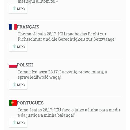
mérlegül állítom fel!«
MP3
FRANÇAIS
Thema: Jesaia 28,17: ICH mache das Recht zur
Richtschnur und die Gerechtigkeit zur Setzwaage!
MP3
POLSKI
Temat: Izajasza 28,17: I uczynię prawo miarą, a
sprawiedliwość wagą!
MP3
PORTUGUÊS
Tema: Isaías 28,17: “EU faço o juizo a linha para medir
e da justiça a minha balança!”
MP3