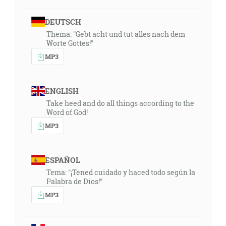
DEUTSCH
Thema: "Gebt acht und tut alles nach dem
Worte Gottes!"
MP3
ENGLISH
Take heed and do all things according to the
Word of God!
MP3
ESPAÑOL
Tema: "¡Tened cuidado y haced todo según la
Palabra de Dios!"
MP3