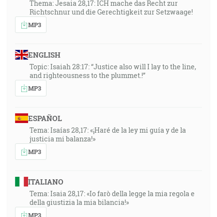
Thema: Jesaia 28,17: ICH mache das Recht zur
Richtschnur und die Gerechtigkeit zur Setzwaage!
MP3
ENGLISH
Topic: Isaiah 28:17: “Justice also will I lay to the line,
and righteousness to the plummet.!”
MP3
ESPAÑOL
Tema: Isaías 28,17: «¡Haré de la ley mi guía y de la
justicia mi balanza!»
MP3
ITALIANO
Tema: Isaia 28,17: «Io farò della legge la mia regola e
della giustizia la mia bilancia!»
MP3