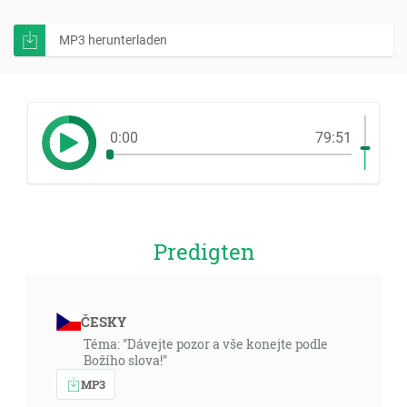
MP3 herunterladen
0:00
79:51
Predigten
ČESKY
Téma: "Dávejte pozor a vše konejte podle
Božího slova!"
MP3