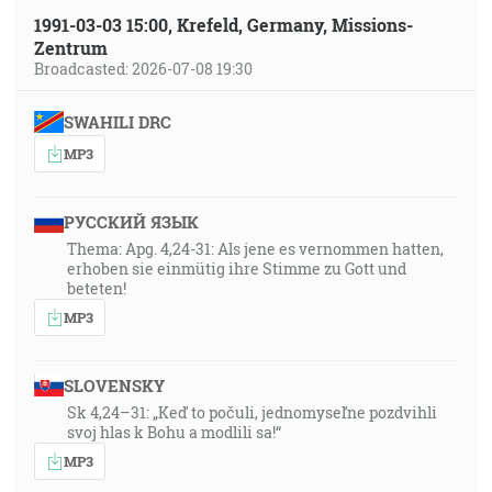
1991-03-03 15:00, Krefeld, Germany, Missions-
Zentrum
Broadcasted: 2026-07-08 19:30
SWAHILI DRC
MP3
РУССКИЙ ЯЗЫК
Thema: Apg. 4,24-31: Als jene es vernommen hatten,
erhoben sie einmütig ihre Stimme zu Gott und
beteten!
MP3
SLOVENSKY
Sk 4,24–31: „Keď to počuli, jednomyseľne pozdvihli
svoj hlas k Bohu a modlili sa!“
MP3