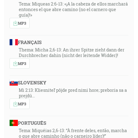
Tema: Miqueas 2:6-13: «¡A la cabeza de ellos marchará
entonces el que abre camino (no el carnero que
guía)!»
MP3
FRANÇAIS
Thema: Micha 2,6-13: An ihrer Spitze zieht dann der
Durchbrecher dahin (nicht der leitende Widder)!
MP3
SLOVENSKY
Mi 2:13: Kliesniteľ pôjde pred nimi hore; preboria sa a
prejdú…
MP3
PORTUGUÊS
Tema: Miquéias 2,6-13: “À frente deles, então, marcha
o que abre caminho (não o carneiro líder)!”