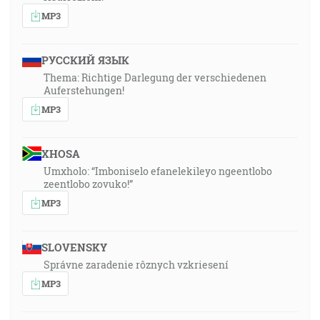
MP3
РУССКИЙ ЯЗЫК
Thema: Richtige Darlegung der verschiedenen
Auferstehungen!
MP3
XHOSA
Umxholo: “Imboniselo efanelekileyo ngeentlobo
zeentlobo zovuko!”
MP3
SLOVENSKY
Správne zaradenie rôznych vzkriesení
MP3