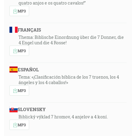
quatro anjos e os quatro cavalos!”
MP3
FRANÇAIS
Thema: Biblische Einordnung über die 7 Donner, die
4 Engel und die 4 Rosse!
MP3
ESPAÑOL
Tema: «¡Clasificación bíblica de los 7 truenos, los 4
ángeles y los 4 caballos!»
MP3
SLOVENSKY
Biblický výklad 7 hromov, 4 anjelov a 4 koní.
MP3