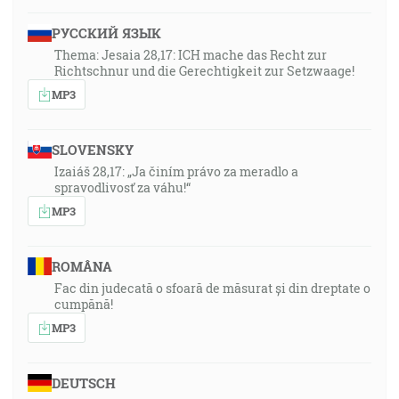
РУССКИЙ ЯЗЫК
Thema: Jesaia 28,17: ICH mache das Recht zur
Richtschnur und die Gerechtigkeit zur Setzwaage!
MP3
SLOVENSKY
Izaiáš 28,17: „Ja činím právo za meradlo a
spravodlivosť za váhu!“
MP3
ROMÂNA
Fac din judecată o sfoară de măsurat și din dreptate o
cumpănă!
MP3
DEUTSCH