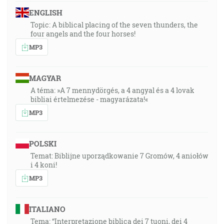
ENGLISH
Topic: A biblical placing of the seven thunders, the
four angels and the four horses!
MP3
MAGYAR
A téma: »A 7 mennydörgés, a 4 angyal és a 4 lovak
bibliai értelmezése - magyarázata!«
MP3
POLSKI
Temat: Biblijne uporządkowanie 7 Gromów, 4 aniołów
i 4 koni!
MP3
ITALIANO
Tema: “Interpretazione biblica dei 7 tuoni, dei 4