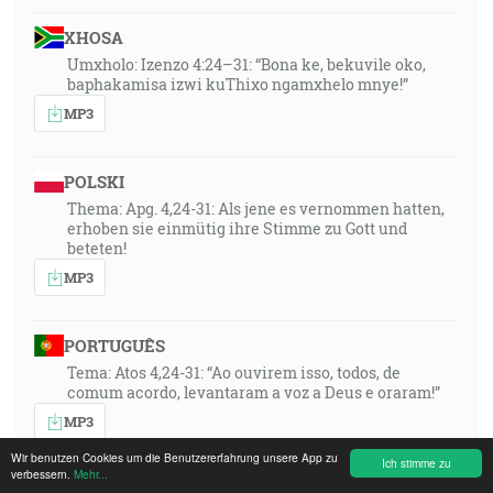
XHOSA
Umxholo: Izenzo 4:24–31: “Bona ke, bekuvile oko,
baphakamisa izwi kuThixo ngamxhelo mnye!”
MP3
POLSKI
Thema: Apg. 4,24-31: Als jene es vernommen hatten,
erhoben sie einmütig ihre Stimme zu Gott und
beteten!
MP3
PORTUGUÊS
Tema: Atos 4,24-31: “Ao ouvirem isso, todos, de
comum acordo, levantaram a voz a Deus e oraram!”
MP3
Wir benutzen Cookies um die Benutzererfahrung unsere App zu
Ich stimme zu
verbessern.
Mehr...
ROMÂNA