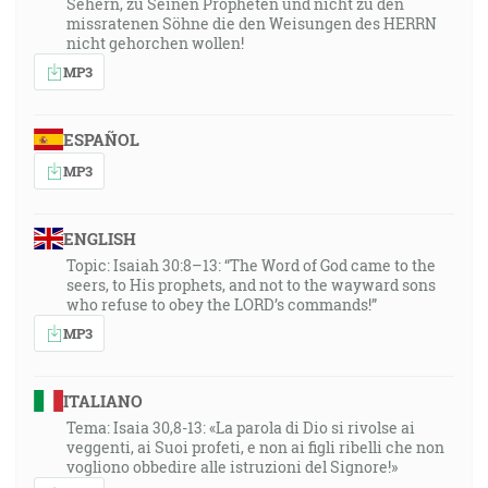
Sehern, zu Seinen Propheten und nicht zu den
missratenen Söhne die den Weisungen des HERRN
nicht gehorchen wollen!
MP3
ESPAÑOL
MP3
ENGLISH
Topic: Isaiah 30:8–13: “The Word of God came to the
seers, to His prophets, and not to the wayward sons
who refuse to obey the LORD’s commands!”
MP3
ITALIANO
Tema: Isaia 30,8-13: «La parola di Dio si rivolse ai
veggenti, ai Suoi profeti, e non ai figli ribelli che non
vogliono obbedire alle istruzioni del Signore!»