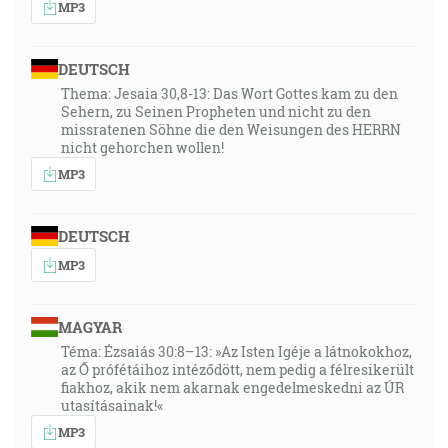
MP3
DEUTSCH
Thema: Jesaia 30,8-13: Das Wort Gottes kam zu den
Sehern, zu Seinen Propheten und nicht zu den
missratenen Söhne die den Weisungen des HERRN
nicht gehorchen wollen!
MP3
DEUTSCH
MP3
MAGYAR
Téma: Ézsaiás 30:8–13: »Az Isten Igéje a látnokokhoz,
az Ő prófétáihoz intéződött, nem pedig a félresikerült
fiakhoz, akik nem akarnak engedelmeskedni az ÚR
utasításainak!«
MP3