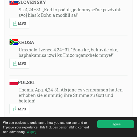
SLOVENSKY
Sk 4,24–31: „Keď to počuli, jednomyseľne pozdvihli
svoj hlas k Bohu a modlili sa!“
MP3
XHOSA
Umxholo: Izenzo 4:24–31: “Bona ke, bekuvile oko,
baphakamisa izwi kuThixo ngamxhelo mnye!”
MP3
POLSKI
Thema: Apg. 4,24-31: Als jene es vernommen hatten,
erhoben sie einmütig ihre Stimme zu Gott und
beteten!
MP3
We use cookies to understand how you use our site and to
I agree
improve your experience. This includes personalizing content
PORTUGUÊS
and advertising.
Więcej ...
Tema: Atos 4,24-31: “Ao ouvirem isso, todos, de