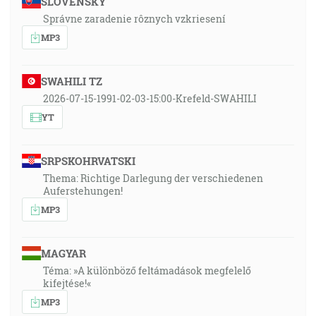
SLOVENSKY
Správne zaradenie rôznych vzkriesení
MP3
SWAHILI TZ
2026-07-15-1991-02-03-15:00-Krefeld-SWAHILI
YT
SRPSKOHRVATSKI
Thema: Richtige Darlegung der verschiedenen
Auferstehungen!
MP3
MAGYAR
Téma: »A különböző feltámadások megfelelő
kifejtése!«
MP3