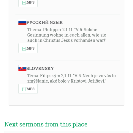
MP3
РУССКИЙ ЯЗЫК
Thema: Philipper 2,1-11: "V. 5: Solche
Gesinnung wohne in euch allen, wie sie
auch in Christus Jesus vorhanden war!"
MP3
SLOVENSKY
Téma: Filipským 2,1-11: "V. 5: Nech je vo vás to
zmýšľanie, aké bolo v Kristovi Ježišovi."
MP3
Next sermons from this place