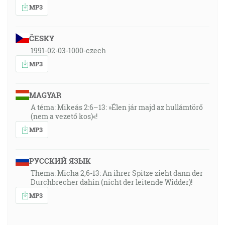
MP3
ČESKY
1991-02-03-1000-czech
MP3
MAGYAR
A téma: Mikeás 2:6–13: »Élen jár majd az hullámtörő
(nem a vezető kos)«!
MP3
РУССКИЙ ЯЗЫК
Thema: Micha 2,6-13: An ihrer Spitze zieht dann der
Durchbrecher dahin (nicht der leitende Widder)!
MP3