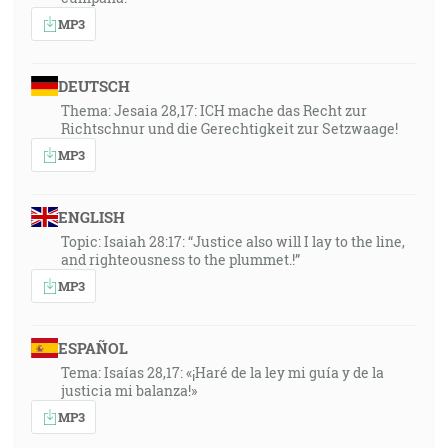
MP3
DEUTSCH
Thema: Jesaia 28,17: ICH mache das Recht zur
Richtschnur und die Gerechtigkeit zur Setzwaage!
MP3
ENGLISH
Topic: Isaiah 28:17: “Justice also will I lay to the line,
and righteousness to the plummet.!”
MP3
ESPAÑOL
Tema: Isaías 28,17: «¡Haré de la ley mi guía y de la
justicia mi balanza!»
MP3