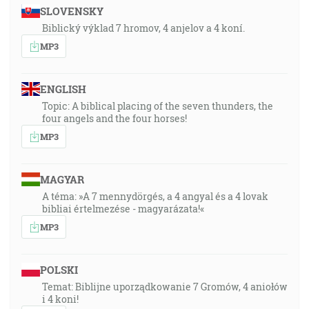
SLOVENSKY
Biblický výklad 7 hromov, 4 anjelov a 4 koní.
MP3
ENGLISH
Topic: A biblical placing of the seven thunders, the
four angels and the four horses!
MP3
MAGYAR
A téma: »A 7 mennydörgés, a 4 angyal és a 4 lovak
bibliai értelmezése - magyarázata!«
MP3
POLSKI
Temat: Biblijne uporządkowanie 7 Gromów, 4 aniołów
i 4 koni!