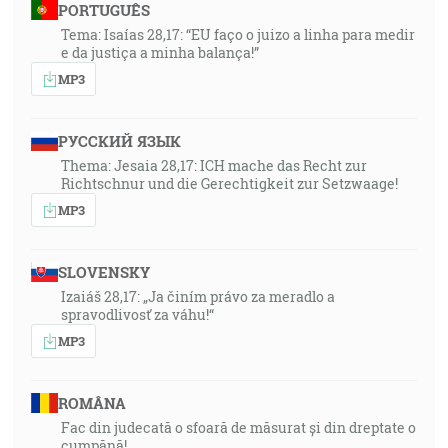
PORTUGUÊS
Tema: Isaías 28,17: “EU faço o juizo a linha para medir
e da justiça a minha balança!”
MP3
РУССКИЙ ЯЗЫК
Thema: Jesaia 28,17: ICH mache das Recht zur
Richtschnur und die Gerechtigkeit zur Setzwaage!
MP3
SLOVENSKY
Izaiáš 28,17: „Ja činím právo za meradlo a
spravodlivosť za váhu!“
MP3
ROMÂNA
Fac din judecată o sfoară de măsurat și din dreptate o
cumpănă!