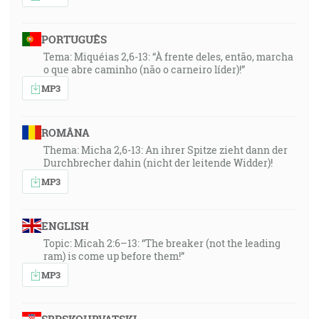
PORTUGUÊS
Tema: Miquéias 2,6-13: “À frente deles, então, marcha
o que abre caminho (não o carneiro líder)!”
MP3
ROMÂNA
Thema: Micha 2,6-13: An ihrer Spitze zieht dann der
Durchbrecher dahin (nicht der leitende Widder)!
MP3
ENGLISH
Topic: Micah 2:6–13: “The breaker (not the leading
ram) is come up before them!”
MP3