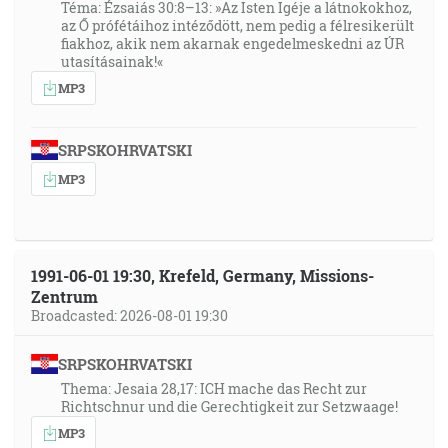
Téma: Ézsaiás 30:8–13: »Az Isten Igéje a látnokokhoz,
az Ő prófétáihoz intéződött, nem pedig a félresikerült
fiakhoz, akik nem akarnak engedelmeskedni az ÚR
utasításainak!«
MP3
SRPSKOHRVATSKI
MP3
1991-06-01 19:30, Krefeld, Germany, Missions-
Zentrum
Broadcasted: 2026-08-01 19:30
SRPSKOHRVATSKI
Thema: Jesaia 28,17: ICH mache das Recht zur
Richtschnur und die Gerechtigkeit zur Setzwaage!
MP3