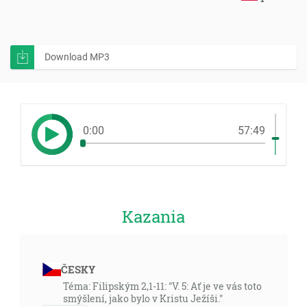
Download MP3
0:00
57:49
Kazania
ČESKY
Téma: Filipským 2,1-11: "V. 5: Ať je ve vás toto
smýšlení, jako bylo v Kristu Ježíši."