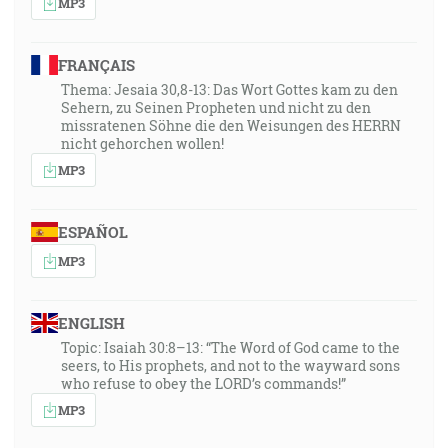
MP3
FRANÇAIS
Thema: Jesaia 30,8-13: Das Wort Gottes kam zu den
Sehern, zu Seinen Propheten und nicht zu den
missratenen Söhne die den Weisungen des HERRN
nicht gehorchen wollen!
MP3
ESPAÑOL
MP3
ENGLISH
Topic: Isaiah 30:8–13: “The Word of God came to the
seers, to His prophets, and not to the wayward sons
who refuse to obey the LORD’s commands!”
MP3