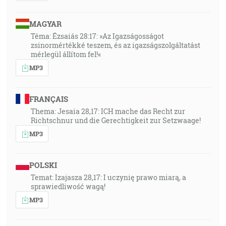
MAGYAR
Téma: Ézsaiás 28:17: »Az Igazságosságot
zsinormértékké teszem, és az igazságszolgáltatást
mérlegül állítom fel!«
MP3
FRANÇAIS
Thema: Jesaia 28,17: ICH mache das Recht zur
Richtschnur und die Gerechtigkeit zur Setzwaage!
MP3
POLSKI
Temat: Izajasza 28,17: I uczynię prawo miarą, a
sprawiedliwość wagą!
MP3