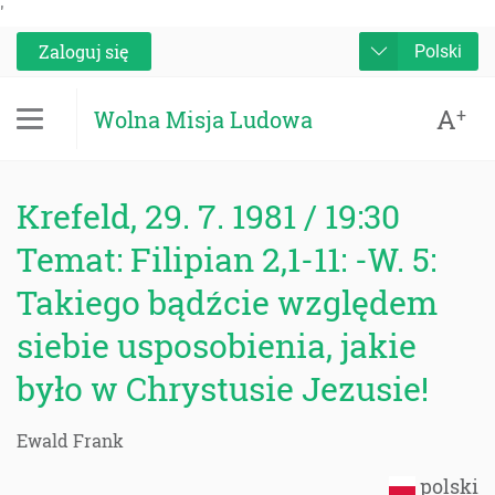
'
Zaloguj się
Polski
A
+
Wolna Misja Ludowa
Krefeld, 29. 7. 1981 / 19:30
Temat: Filipian 2,1-11: -W. 5:
Takiego bądźcie względem
siebie usposobienia, jakie
było w Chrystusie Jezusie!
Ewald Frank
polski