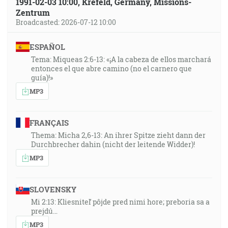
1991-02-03 10:00, Krefeld, Germany, Missions-
Zentrum
Broadcasted: 2026-07-12 10:00
ESPAÑOL
Tema: Miqueas 2:6-13: «¡A la cabeza de ellos marchará
entonces el que abre camino (no el carnero que
guía)!»
MP3
FRANÇAIS
Thema: Micha 2,6-13: An ihrer Spitze zieht dann der
Durchbrecher dahin (nicht der leitende Widder)!
MP3
SLOVENSKY
Mi 2:13: Kliesniteľ pôjde pred nimi hore; preboria sa a
prejdú…
MP3