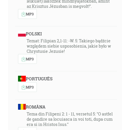
lelkület) lakozzék mindnyájatokban, amint
az Krisztus Jézusban is megvolt!".
MP3
POLSKI
Temat: Filipian 2,1-11: -W. 5: Takiego bądźcie
względem siebie usposobienia, jakie było w
Chrystusie Jezusie!
MP3
PORTUGUÊS
MP3
ROMÂNA
Tema din Filipeni 2: 1 - 11, versetul 5: "O astfel
de gandire sa locuiasca in voi toti, dupa cum
era si in Hristos Isus."