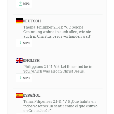
MP3
DEUTSCH
Thema: Philipper 2,1-11: "V. 5: Solche
Gesinnung wohne in euch allen, wie sie
auch in Christus Jesus vorhanden war!"
MP3
ENGLISH
Philippians 2:1-11: V. 5: Let this mind be in
you, which was also in Christ Jesus.
MP3
ESPAÑOL
Tema: Filipenses 2:1-11: "V. 5: ¡Que habite en
todos vosotros un sentir como el que estuvo
en Cristo Jesús!"