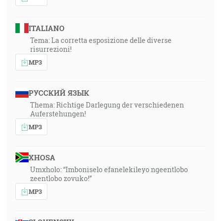
ITALIANO
Tema: La corretta esposizione delle diverse
risurrezioni!
MP3
РУССКИЙ ЯЗЫК
Thema: Richtige Darlegung der verschiedenen
Auferstehungen!
MP3
XHOSA
Umxholo: “Imboniselo efanelekileyo ngeentlobo
zeentlobo zovuko!”
MP3