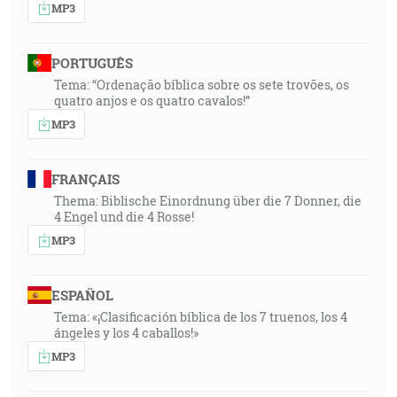
MP3
PORTUGUÊS
Tema: “Ordenação bíblica sobre os sete trovões, os
quatro anjos e os quatro cavalos!”
MP3
FRANÇAIS
Thema: Biblische Einordnung über die 7 Donner, die
4 Engel und die 4 Rosse!
MP3
ESPAÑOL
Tema: «¡Clasificación bíblica de los 7 truenos, los 4
ángeles y los 4 caballos!»
MP3