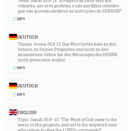
Tema: Isaías 30,8-13: “A Palavra de Deus veio aos
videntes, aos seus profetas, e não aos filhos rebeldes
que não querem obedecer às instruções do SENHOR!”
MP3
DEUTSCH
Thema: Jesaia 30,8-13: Das Wort Gottes kam zu den
Sehern, zu Seinen Propheten und nicht zu den
missratenen Söhne die den Weisungen des HERRN
nicht gehorchen wollen!
MP3
DEUTSCH
MP3
ENGLISH
Topic: Isaiah 30:8–13: “The Word of God came to the
seers, to His prophets, and not to the wayward sons
who refuse to obey the LORD’s commands!”