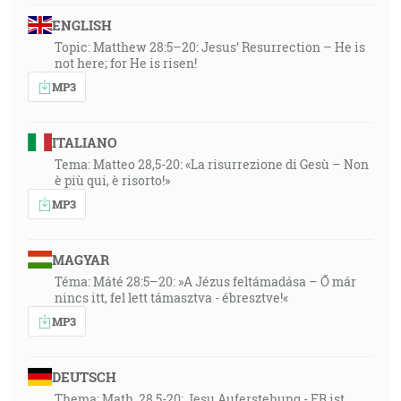
ENGLISH
Topic: Matthew 28:5–20: Jesus’ Resurrection – He is
not here; for He is risen!
MP3
ITALIANO
Tema: Matteo 28,5-20: «La risurrezione di Gesù – Non
è più qui, è risorto!»
MP3
MAGYAR
Téma: Máté 28:5–20: »A Jézus feltámadása – Ő már
nincs itt, fel lett támasztva - ébresztve!«
MP3
DEUTSCH
Thema: Math. 28,5-20: Jesu Auferstehung - ER ist