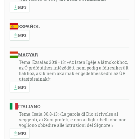
MP3
ESPAÑOL
MP3
MAGYAR
Téma: Ézsaiás 30:8–13: »Az Isten Igéje a látnokokhoz,
az Ő prófétáihoz intéződött, nem pedig a félresikerült
fiakhoz, akik nem akarnak engedelmeskedni az ÚR
utasításainak!«
MP3
ITALIANO
Tema: Isaia 30,8-13: «La parola di Dio si rivolse ai
veggenti, ai Suoi profeti, e non ai figli ribelli che non
vogliono obbedire alle istruzioni del Signore!»
MP3