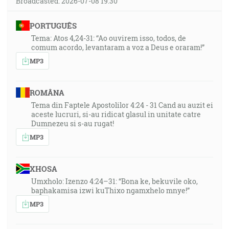
Broadcasted: 2026-07-08 19:30
PORTUGUÊS
Tema: Atos 4,24-31: “Ao ouvirem isso, todos, de
comum acordo, levantaram a voz a Deus e oraram!”
MP3
ROMÂNA
Tema din Faptele Apostolilor 4:24 - 31 Cand au auzit ei
aceste lucruri, si-au ridicat glasul in unitate catre
Dumnezeu si s-au rugat!
MP3
XHOSA
Umxholo: Izenzo 4:24–31: “Bona ke, bekuvile oko,
baphakamisa izwi kuThixo ngamxhelo mnye!”
MP3