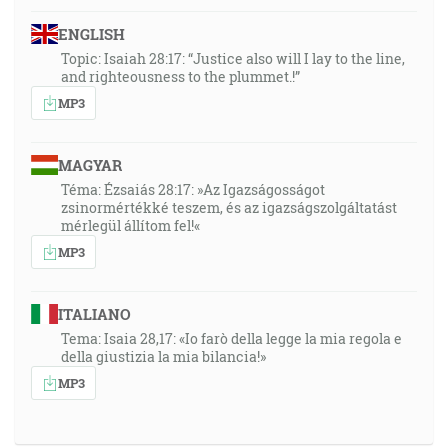
ENGLISH
Topic: Isaiah 28:17: “Justice also will I lay to the line,
and righteousness to the plummet.!”
MP3
MAGYAR
Téma: Ézsaiás 28:17: »Az Igazságosságot
zsinormértékké teszem, és az igazságszolgáltatást
mérlegül állítom fel!«
MP3
ITALIANO
Tema: Isaia 28,17: «Io farò della legge la mia regola e
della giustizia la mia bilancia!»
MP3