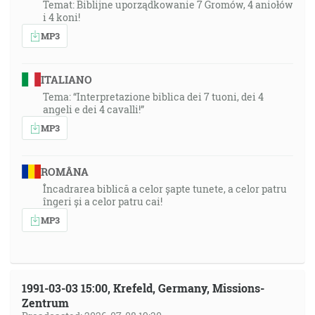
Temat: Biblijne uporządkowanie 7 Gromów, 4 aniołów
i 4 koni!
MP3
ITALIANO
Tema: “Interpretazione biblica dei 7 tuoni, dei 4
angeli e dei 4 cavalli!”
MP3
ROMÂNA
Încadrarea biblică a celor șapte tunete, a celor patru
îngeri și a celor patru cai!
MP3
1991-03-03 15:00, Krefeld, Germany, Missions-
Zentrum