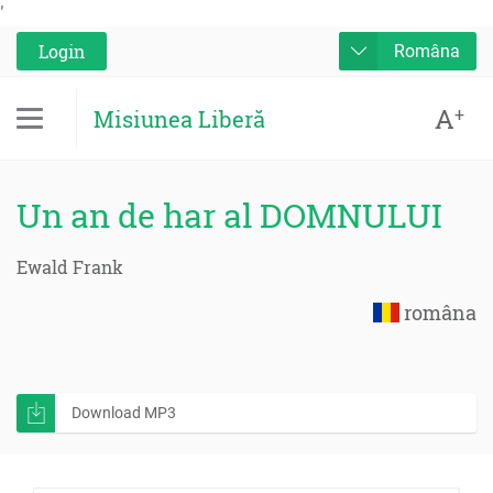
'
Login
Româna
A
+
Misiunea Liberă
Un an de har al DOMNULUI
Ewald Frank
româna
Download MP3