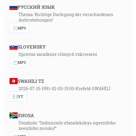
РУССКИЙ ЯЗЫК
Thema: Richtige Darlegung der verschiedenen
Auferstehungen!
MP3
SLOVENSKY
Správne zaradenie rôznych vzkriesení
MP3
SWAHILI TZ
2026-07-15-1991-02-03-15:00-Krefeld-SWAHILI
YT
XHOSA
Umxholo: “Imboniselo efanelekileyo ngeentlobo
zeentlobo zovuko!”