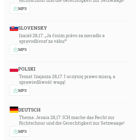
Richtschnur und die Gerechtigkeit zur Setzwaage!
MP3
SLOVENSKY
Izaiáš 28,17: „Ja činím právo za meradlo a
spravodlivosť za váhu!“
MP3
POLSKI
Temat: Izajasza 28,17: I uczynię prawo miarą, a
sprawiedliwość wagą!
MP3
DEUTSCH
Thema: Jesaia 28,17: ICH mache das Recht zur
Richtschnur und die Gerechtigkeit zur Setzwaage!
MP3