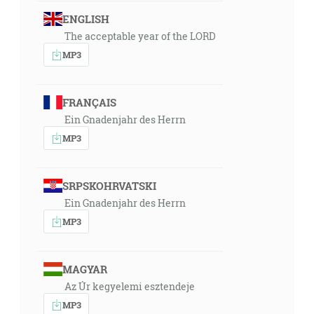
ENGLISH
The acceptable year of the LORD
MP3
FRANÇAIS
Ein Gnadenjahr des Herrn
MP3
SRPSKOHRVATSKI
Ein Gnadenjahr des Herrn
MP3
MAGYAR
Az Úr kegyelemi esztendeje
MP3