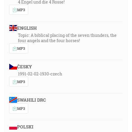
4 Engel und die 4 Rosse!
MP3
ENGLISH
Topic: A biblical placing of the seven thunders, the
four angels and the four horses!
MP3
ČESKY
1991-02-02-1930-czech
MP3
SWAHILI DRC
MP3
POLSKI