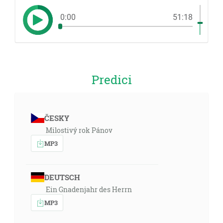
0:00
51:18
Predici
ČESKY
Milostivý rok Pánov
MP3
DEUTSCH
Ein Gnadenjahr des Herrn
MP3