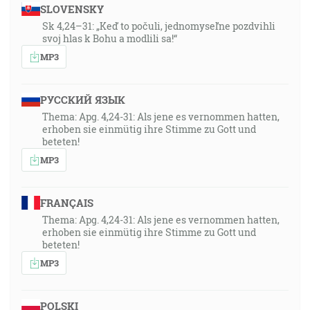
SLOVENSKY
Sk 4,24–31: „Keď to počuli, jednomyseľne pozdvihli
svoj hlas k Bohu a modlili sa!“
MP3
РУССКИЙ ЯЗЫК
Thema: Apg. 4,24-31: Als jene es vernommen hatten,
erhoben sie einmütig ihre Stimme zu Gott und
beteten!
MP3
FRANÇAIS
Thema: Apg. 4,24-31: Als jene es vernommen hatten,
erhoben sie einmütig ihre Stimme zu Gott und
beteten!
MP3
POLSKI