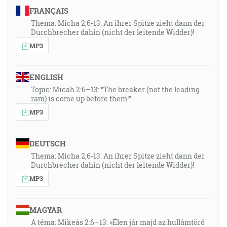
FRANÇAIS
Thema: Micha 2,6-13: An ihrer Spitze zieht dann der
Durchbrecher dahin (nicht der leitende Widder)!
MP3
ENGLISH
Topic: Micah 2:6–13: “The breaker (not the leading
ram) is come up before them!”
MP3
DEUTSCH
Thema: Micha 2,6-13: An ihrer Spitze zieht dann der
Durchbrecher dahin (nicht der leitende Widder)!
MP3
MAGYAR
A téma: Mikeás 2:6–13: »Élen jár majd az hullámtörő