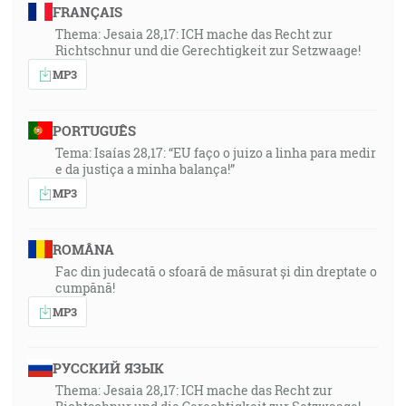
FRANÇAIS
Thema: Jesaia 28,17: ICH mache das Recht zur
Richtschnur und die Gerechtigkeit zur Setzwaage!
MP3
PORTUGUÊS
Tema: Isaías 28,17: “EU faço o juizo a linha para medir
e da justiça a minha balança!”
MP3
ROMÂNA
Fac din judecată o sfoară de măsurat și din dreptate o
cumpănă!
MP3
РУССКИЙ ЯЗЫК
Thema: Jesaia 28,17: ICH mache das Recht zur