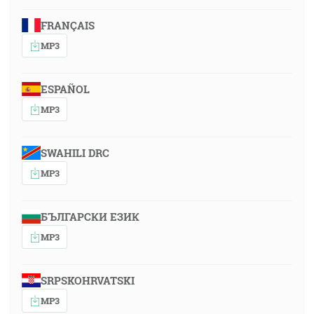
FRANÇAIS
MP3
ESPAÑOL
MP3
SWAHILI DRC
MP3
БЪЛГАРСКИ ЕЗИК
MP3
SRPSKOHRVATSKI
MP3