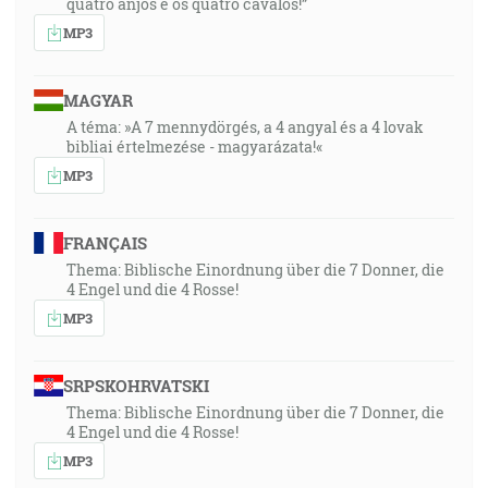
quatro anjos e os quatro cavalos!”
MP3
MAGYAR
A téma: »A 7 mennydörgés, a 4 angyal és a 4 lovak
bibliai értelmezése - magyarázata!«
MP3
FRANÇAIS
Thema: Biblische Einordnung über die 7 Donner, die
4 Engel und die 4 Rosse!
MP3
SRPSKOHRVATSKI
Thema: Biblische Einordnung über die 7 Donner, die
4 Engel und die 4 Rosse!
MP3