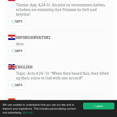
Thema: Apg. 4,24-31: Als jene es vernommen hatten,
erhoben sie einmütig ihre Stimme zu Gott und
beteten!
MP3
SRPSKOHRVATSKI
desc
MP3
ENGLISH
Topic: Acts 4:24–31: “When they heard this, they lifted
up their voice to God with one accord!”
MP3
MAGYAR
We use cookies to understand how you use our site and to
I agree
A téma: Ap.Csel 4:24–31: »Amikor amazok ezt
improve your experience. This includes personalizing content
megértették, egyöntetűen felemelték hangjukat
and advertising.
Mai mult ...
Istenhez, és így imádkoztak!«