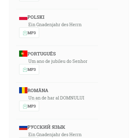
POLSKI
Ein Gnadenjahr des Herrn
MP3
PORTUGUÊS
Um ano de jubileu do Senhor
MP3
ROMÂNA
Un an de har al DOMNULUI
MP3
РУССКИЙ ЯЗЫК
Ein Gnadenjahr des Herrn