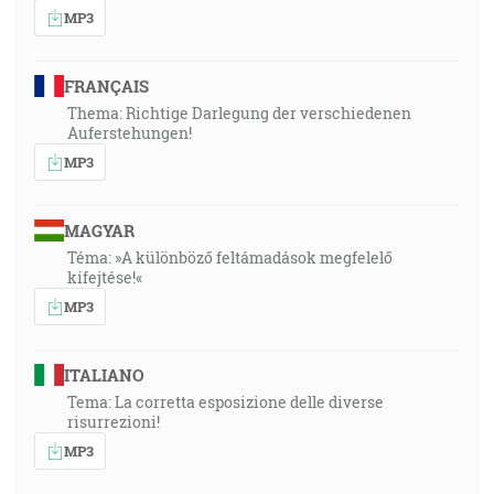
MP3
FRANÇAIS
Thema: Richtige Darlegung der verschiedenen
Auferstehungen!
MP3
MAGYAR
Téma: »A különböző feltámadások megfelelő
kifejtése!«
MP3
ITALIANO
Tema: La corretta esposizione delle diverse
risurrezioni!
MP3