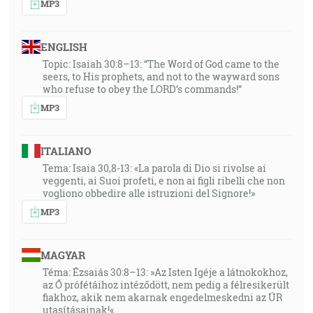
MP3
ENGLISH
Topic: Isaiah 30:8–13: “The Word of God came to the
seers, to His prophets, and not to the wayward sons
who refuse to obey the LORD’s commands!”
MP3
ITALIANO
Tema: Isaia 30,8-13: «La parola di Dio si rivolse ai
veggenti, ai Suoi profeti, e non ai figli ribelli che non
vogliono obbedire alle istruzioni del Signore!»
MP3
MAGYAR
Téma: Ézsaiás 30:8–13: »Az Isten Igéje a látnokokhoz,
az Ő prófétáihoz intéződött, nem pedig a félresikerült
fiakhoz, akik nem akarnak engedelmeskedni az ÚR
utasításainak!«