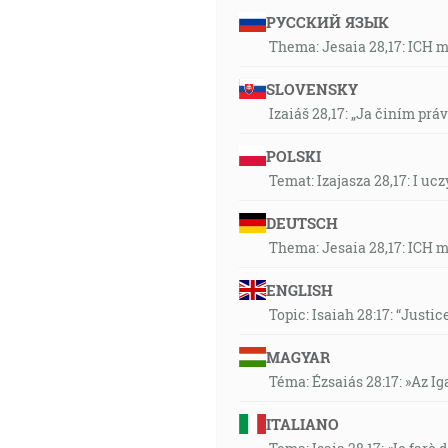
РУССКИЙ ЯЗЫК
Thema: Jesaia 28,17: ICH 
SLOVENSKY
Izaiáš 28,17: „Ja činím prá
POLSKI
Temat: Izajasza 28,17: I u
DEUTSCH
Thema: Jesaia 28,17: ICH 
ENGLISH
Topic: Isaiah 28:17: “Justic
MAGYAR
Téma: Ézsaiás 28:17: »Az I
ITALIANO