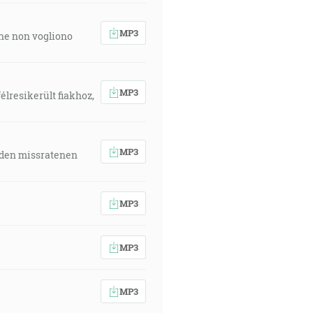
MP3
 che non vogliono
MP3
élresikerült fiakhoz,
MP3
 den missratenen
MP3
MP3
MP3