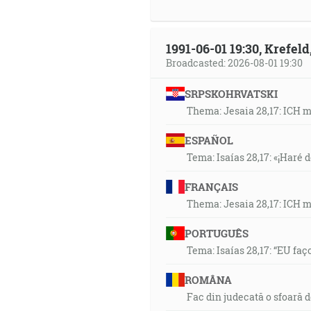
1991-06-01 19:30, Krefe
Broadcasted: 2026-08-01 19:30
SRPSKOHRVATSKI
Thema: Jesaia 28,17: ICH 
ESPAÑOL
Tema: Isaías 28,17: «¡Haré d
FRANÇAIS
Thema: Jesaia 28,17: ICH 
PORTUGUÊS
Tema: Isaías 28,17: “EU faç
ROMÂNA
Fac din judecată o sfoară 