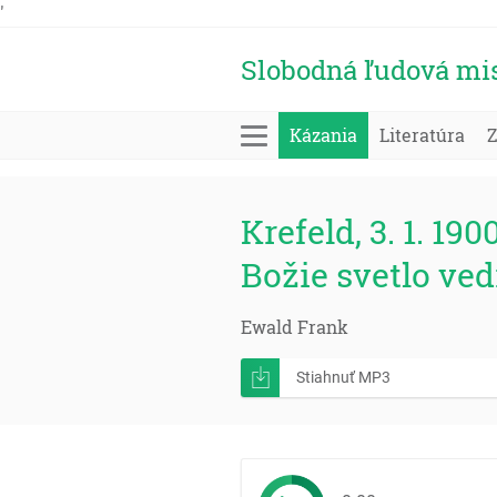
'
Slobodná ľudová mi
Kázania
Literatúra
Krefeld, 3. 1. 190
Božie svetlo ved
Ewald Frank
Stiahnuť MP3