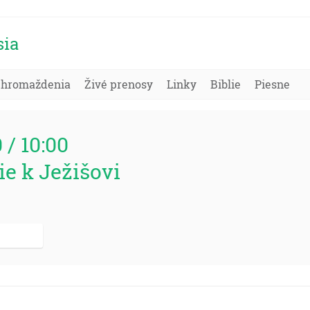
sia
Zhromaždenia
Živé prenosy
Linky
Biblie
Piesne
0 / 10:00
ie k Ježišovi