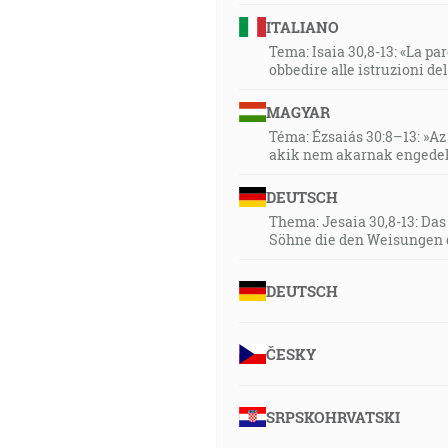
ITALIANO
Tema: Isaia 30,8-13: «La paro
obbedire alle istruzioni de
MAGYAR
Téma: Ézsaiás 30:8–13: »Az 
akik nem akarnak engedel
DEUTSCH
Thema: Jesaia 30,8-13: Da
Söhne die den Weisungen 
DEUTSCH
ČESKY
SRPSKOHRVATSKI