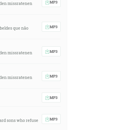
MP3
 den missratenen
MP3
rebeldes que não
MP3
 den missratenen
MP3
 den missratenen
MP3
MP3
ward sons who refuse