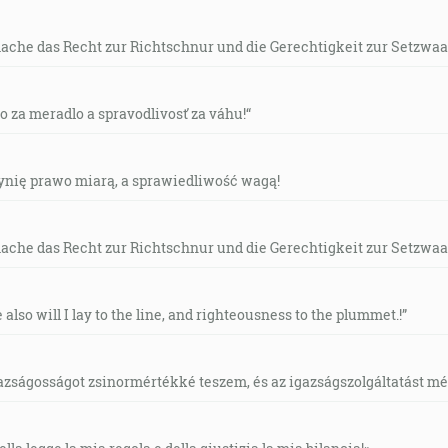
mache das Recht zur Richtschnur und die Gerechtigkeit zur Setzwaa
vo za meradlo a spravodlivosť za váhu!“
czynię prawo miarą, a sprawiedliwość wagą!
mache das Recht zur Richtschnur und die Gerechtigkeit zur Setzwaa
e also will I lay to the line, and righteousness to the plummet.!”
gazságosságot zsinormértékké teszem, és az igazságszolgáltatást mérl