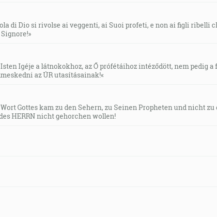
la di Dio si rivolse ai veggenti, ai Suoi profeti, e non ai figli ribelli
l Signore!»
Isten Igéje a látnokokhoz, az Ő prófétáihoz intéződött, nem pedig a f
meskedni az ÚR utasításainak!«
s Wort Gottes kam zu den Sehern, zu Seinen Propheten und nicht zu
des HERRN nicht gehorchen wollen!