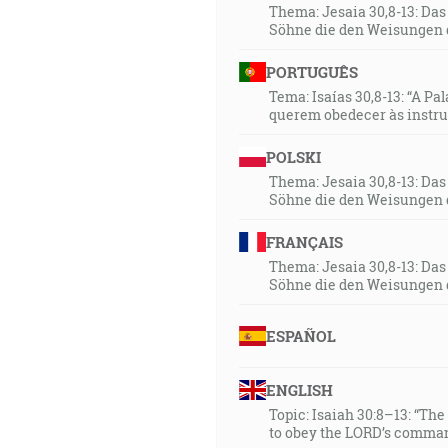
Thema: Jesaia 30,8-13: Da
Söhne die den Weisungen 
PORTUGUÊS
Tema: Isaías 30,8-13: “A Pa
querem obedecer às instr
POLSKI
Thema: Jesaia 30,8-13: Da
Söhne die den Weisungen 
FRANÇAIS
Thema: Jesaia 30,8-13: Da
Söhne die den Weisungen 
ESPAÑOL
ENGLISH
Topic: Isaiah 30:8–13: “Th
to obey the LORD’s comman