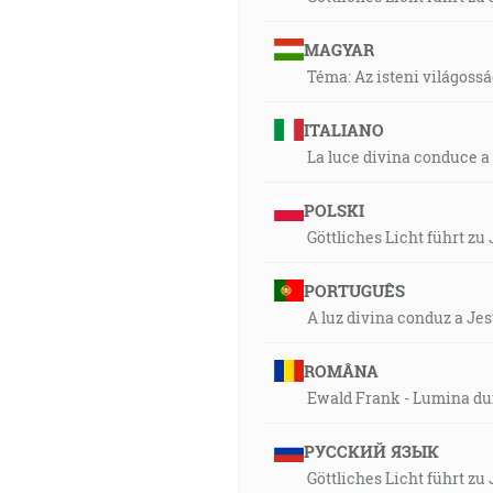
MAGYAR
Téma: Az isteni világoss
ITALIANO
La luce divina conduce a
POLSKI
Göttliches Licht führt zu
PORTUGUÊS
A luz divina conduz a Je
ROMÂNA
Ewald Frank - Lumina du
РУССКИЙ ЯЗЫК
Göttliches Licht führt zu