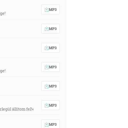
MP3
ge!
MP3
MP3
MP3
ge!
MP3
MP3
egül állítom fel!«
MP3