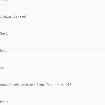
ág Jézushoz vezet
 Gesù
 Jesus
sus
mnezeiască conduce la Isus - Decembrie 1975
 Jesus