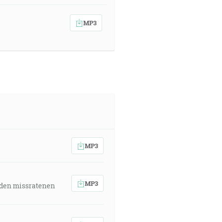
MP3
MP3
MP3
 den missratenen