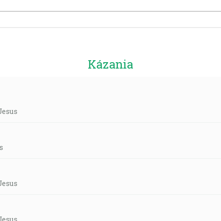
Kázania
 Jesus
s
 Jesus
 Jesus