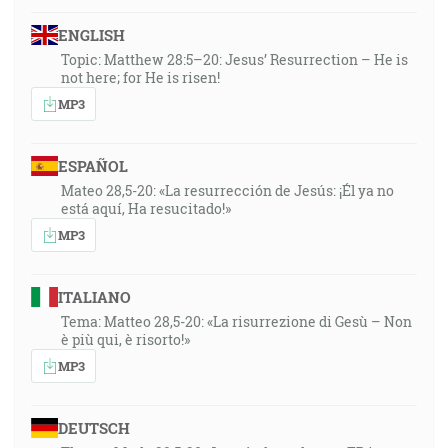
ENGLISH
Topic: Matthew 28:5–20: Jesus’ Resurrection – He is
not here; for He is risen!
MP3
ESPAÑOL
Mateo 28,5-20: «La resurrección de Jesús: ¡Él ya no
está aquí, Ha resucitado!»
MP3
ITALIANO
Tema: Matteo 28,5-20: «La risurrezione di Gesù – Non
è più qui, è risorto!»
MP3
DEUTSCH