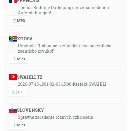
FRANÇAIS
Thema: Richtige Darlegung der verschiedenen
Auferstehungen!
MP3
XHOSA
Umxholo: “Imboniselo efanelekileyo ngeentlobo
zeentlobo zovuko!”
MP3
SWAHILI TZ
2026-07-15-1991-02-03-15:00-Krefeld-SWAHILI
YT
SLOVENSKY
Správne zaradenie rôznych vzkriesení
MP3