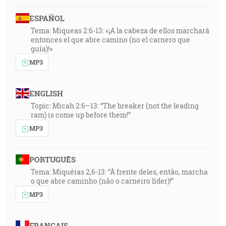
ESPAÑOL
Tema: Miqueas 2:6-13: «¡A la cabeza de ellos marchará
entonces el que abre camino (no el carnero que
guía)!»
MP3
ENGLISH
Topic: Micah 2:6–13: “The breaker (not the leading
ram) is come up before them!”
MP3
PORTUGUÊS
Tema: Miquéias 2,6-13: “À frente deles, então, marcha
o que abre caminho (não o carneiro líder)!”
MP3
FRANÇAIS