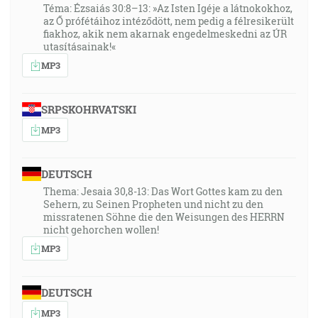
Téma: Ézsaiás 30:8–13: »Az Isten Igéje a látnokokhoz,
az Ő prófétáihoz intéződött, nem pedig a félresikerült
fiakhoz, akik nem akarnak engedelmeskedni az ÚR
utasításainak!«
MP3
SRPSKOHRVATSKI
MP3
DEUTSCH
Thema: Jesaia 30,8-13: Das Wort Gottes kam zu den
Sehern, zu Seinen Propheten und nicht zu den
missratenen Söhne die den Weisungen des HERRN
nicht gehorchen wollen!
MP3
DEUTSCH
MP3