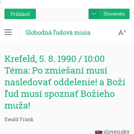
'
Prihlásiť
Slovensky
A
+
Slobodná ľudová misia
Krefeld, 5. 8. 1990 / 10:00
Téma: Po zmiešaní musí
nasledovať oddelenie! a Boží
ľud musí spoznať Božieho
muža!
Ewald Frank
slovensky