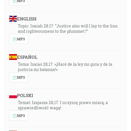
MP3
ENGLISH
Topic: Isaiah 28:17: “Justice also will I lay to the line,
and righteousness to the plummet.!”
MP3
ESPAÑOL
Tema: Isaías 28,17: «¡Haré de la ley mi guía y de la
justicia mi balanza!»
MP3
POLSKI
Temat: Izajasza 28,17: I uczynię prawo miarą, a
sprawiedliwość wagą!
MP3