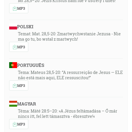
Mt 28,5–20: Ježiš Kristus nám ide v ústrety i dnes!
MP3
POLSKI
Temat: Mat. 28,5-20: Zmartwychwstanie Jezusa - Nie
ma go tu, bo wstał z martwych!
MP3
PORTUGUÊS
Tema: Mateus 28,5-20: “A ressurreição de Jesus — ELE
não está mais aqui, ELE ressuscitou!”
MP3
MAGYAR
Téma: Máté 28:5–20: »A Jézus feltámadása – Ő már
nincs itt, fel lett támasztva - ébresztve!«
MP3