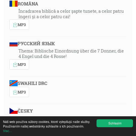
ROMÂNA
Încadrarea biblică a celor șapte tunete, a celor patru
îngeri și a celor patru cai!
MP3
РУССКИЙ ЯЗЫК
Thema: Biblische Einordnung über die 7 Donner, die
4 Engel und die 4 Rosse!
MP3
SWAHILI DRC
MP3
ČESKY
1991-02-02-1930-czech
Náš web používa súbory cookies, ktoré vylepšujú naše služby.
Súhlasím
MP3
Používaním našej webstránky súhlasíte s ich používaním.
Viac...