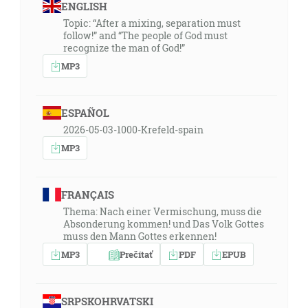
ENGLISH
Topic: “After a mixing, separation must
follow!” and “The people of God must
recognize the man of God!”
MP3
ESPAÑOL
2026-05-03-1000-Krefeld-spain
MP3
FRANÇAIS
Thema: Nach einer Vermischung, muss die
Absonderung kommen! und Das Volk Gottes
muss den Mann Gottes erkennen!
MP3
Prečítať
PDF
EPUB
SRPSKOHRVATSKI