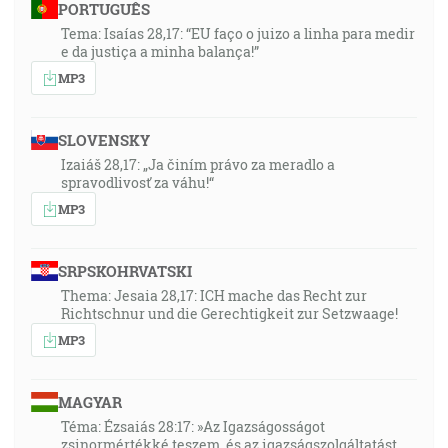
PORTUGUÊS
Tema: Isaías 28,17: “EU faço o juizo a linha para medir
e da justiça a minha balança!”
MP3
SLOVENSKY
Izaiáš 28,17: „Ja činím právo za meradlo a
spravodlivosť za váhu!“
MP3
SRPSKOHRVATSKI
Thema: Jesaia 28,17: ICH mache das Recht zur
Richtschnur und die Gerechtigkeit zur Setzwaage!
MP3
MAGYAR
Téma: Ézsaiás 28:17: »Az Igazságosságot
zsinormértékké teszem, és az igazságszolgáltatást