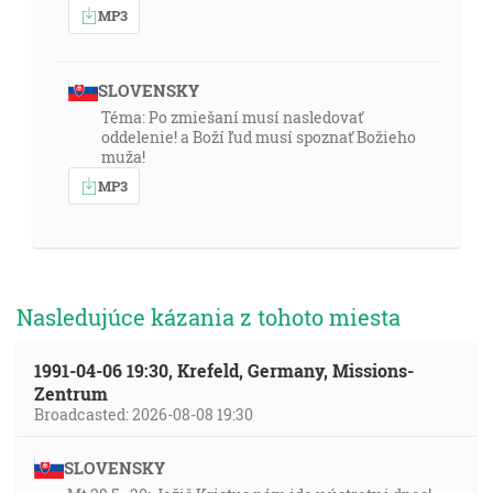
MP3
SLOVENSKY
Téma: Po zmiešaní musí nasledovať
oddelenie! a Boží ľud musí spoznať Božieho
muža!
MP3
Nasledujúce kázania z tohoto miesta
1991-04-06 19:30, Krefeld, Germany, Missions-
Zentrum
Broadcasted: 2026-08-08 19:30
SLOVENSKY