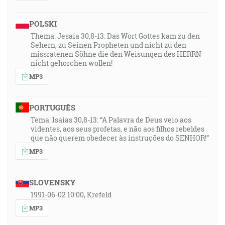
POLSKI
Thema: Jesaia 30,8-13: Das Wort Gottes kam zu den
Sehern, zu Seinen Propheten und nicht zu den
missratenen Söhne die den Weisungen des HERRN
nicht gehorchen wollen!
MP3
PORTUGUÊS
Tema: Isaías 30,8-13: “A Palavra de Deus veio aos
videntes, aos seus profetas, e não aos filhos rebeldes
que não querem obedecer às instruções do SENHOR!”
MP3
SLOVENSKY
1991-06-02 10:00, Krefeld
MP3