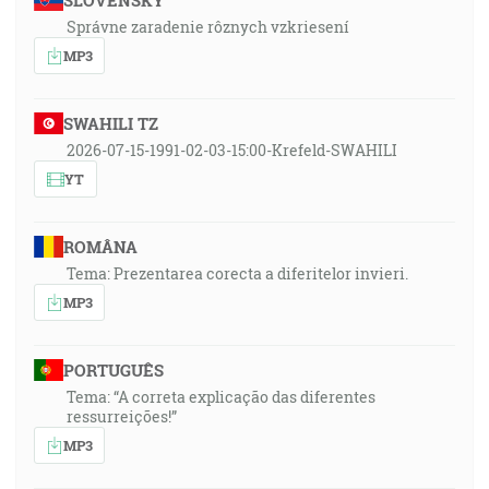
SLOVENSKY
Správne zaradenie rôznych vzkriesení
MP3
SWAHILI TZ
2026-07-15-1991-02-03-15:00-Krefeld-SWAHILI
YT
ROMÂNA
Tema: Prezentarea corecta a diferitelor invieri.
MP3
PORTUGUÊS
Tema: “A correta explicação das diferentes
ressurreições!”
MP3