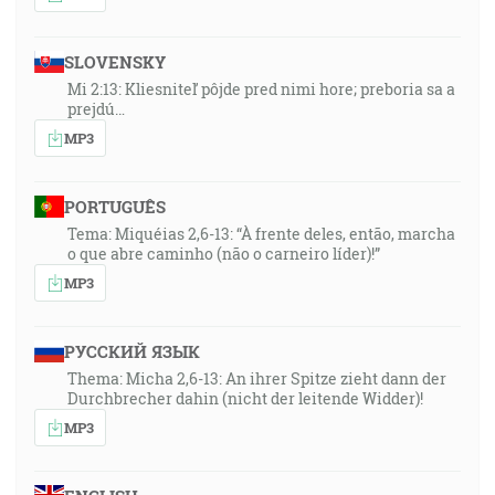
SLOVENSKY
Mi 2:13: Kliesniteľ pôjde pred nimi hore; preboria sa a
prejdú…
MP3
PORTUGUÊS
Tema: Miquéias 2,6-13: “À frente deles, então, marcha
o que abre caminho (não o carneiro líder)!”
MP3
РУССКИЙ ЯЗЫК
Thema: Micha 2,6-13: An ihrer Spitze zieht dann der
Durchbrecher dahin (nicht der leitende Widder)!
MP3