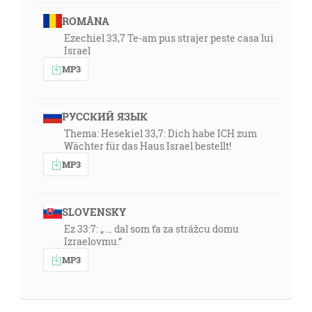
ROMÂNA
Ezechiel 33,7 Te-am pus strajer peste casa lui
Israel
MP3
РУССКИЙ ЯЗЫК
Thema: Hesekiel 33,7: Dich habe ICH zum
Wächter für das Haus Israel bestellt!
MP3
SLOVENSKY
Ez 33:7: „ … dal som ťa za strážcu domu
Izraelovmu.“
MP3