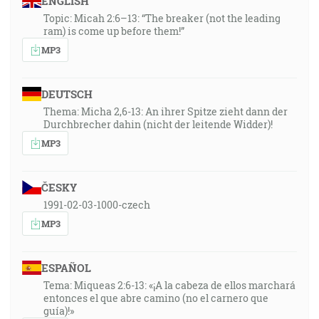
ENGLISH
Topic: Micah 2:6–13: “The breaker (not the leading
ram) is come up before them!”
MP3
DEUTSCH
Thema: Micha 2,6-13: An ihrer Spitze zieht dann der
Durchbrecher dahin (nicht der leitende Widder)!
MP3
ČESKY
1991-02-03-1000-czech
MP3
ESPAÑOL
Tema: Miqueas 2:6-13: «¡A la cabeza de ellos marchará
entonces el que abre camino (no el carnero que
guía)!»