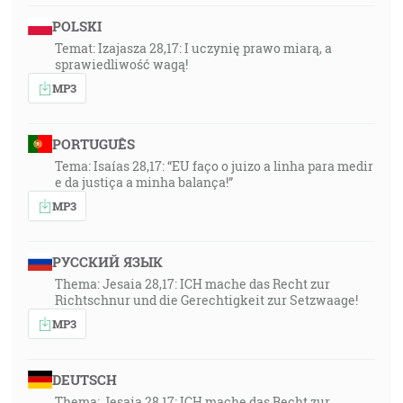
POLSKI
Temat: Izajasza 28,17: I uczynię prawo miarą, a
sprawiedliwość wagą!
MP3
PORTUGUÊS
Tema: Isaías 28,17: “EU faço o juizo a linha para medir
e da justiça a minha balança!”
MP3
РУССКИЙ ЯЗЫК
Thema: Jesaia 28,17: ICH mache das Recht zur
Richtschnur und die Gerechtigkeit zur Setzwaage!
MP3
DEUTSCH
Thema: Jesaia 28,17: ICH mache das Recht zur