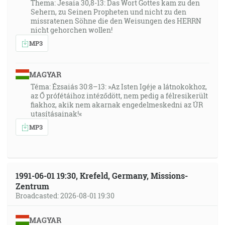
Thema: Jesaia 30,8-13: Das Wort Gottes kam zu den
Sehern, zu Seinen Propheten und nicht zu den
missratenen Söhne die den Weisungen des HERRN
nicht gehorchen wollen!
MP3
MAGYAR
Téma: Ézsaiás 30:8–13: »Az Isten Igéje a látnokokhoz,
az Ő prófétáihoz intéződött, nem pedig a félresikerült
fiakhoz, akik nem akarnak engedelmeskedni az ÚR
utasításainak!«
MP3
1991-06-01 19:30, Krefeld, Germany, Missions-
Zentrum
Broadcasted: 2026-08-01 19:30
MAGYAR