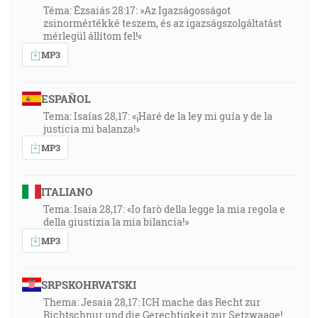
Téma: Ézsaiás 28:17: »Az Igazságosságot
zsinormértékké teszem, és az igazságszolgáltatást
mérlegül állítom fel!«
MP3
ESPAÑOL
Tema: Isaías 28,17: «¡Haré de la ley mi guía y de la
justicia mi balanza!»
MP3
ITALIANO
Tema: Isaia 28,17: «Io farò della legge la mia regola e
della giustizia la mia bilancia!»
MP3
SRPSKOHRVATSKI
Thema: Jesaia 28,17: ICH mache das Recht zur
Richtschnur und die Gerechtigkeit zur Setzwaage!