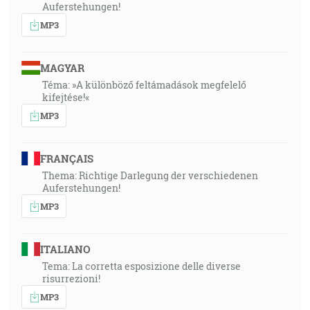
Auferstehungen!
MP3
MAGYAR
Téma: »A különböző feltámadások megfelelő
kifejtése!«
MP3
FRANÇAIS
Thema: Richtige Darlegung der verschiedenen
Auferstehungen!
MP3
ITALIANO
Tema: La corretta esposizione delle diverse
risurrezioni!
MP3