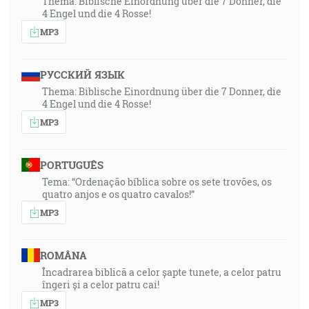
Thema: Biblische Einordnung über die 7 Donner, die
4 Engel und die 4 Rosse!
MP3
РУССКИЙ ЯЗЫК
Thema: Biblische Einordnung über die 7 Donner, die
4 Engel und die 4 Rosse!
MP3
PORTUGUÊS
Tema: “Ordenação bíblica sobre os sete trovões, os
quatro anjos e os quatro cavalos!”
MP3
ROMÂNA
Încadrarea biblică a celor șapte tunete, a celor patru
îngeri și a celor patru cai!
MP3