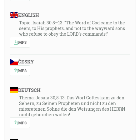
ENGLISH
Topic: Isaiah 30:8–13: “The Word of God came to the
seers, to His prophets, and not to the wayward sons
who refuse to obey the LORD’s commands!”
MP3
ČESKY
MP3
DEUTSCH
Thema: Jesaia 30,8-13: Das Wort Gottes kam zu den
Sehern, zu Seinen Propheten und nicht zu den
missratenen Söhne die den Weisungen des HERRN
nicht gehorchen wollen!
MP3