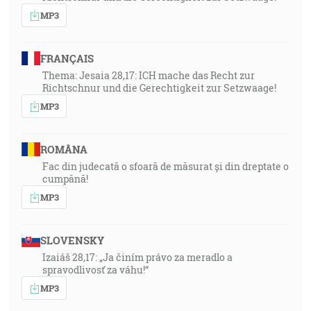
MP3
FRANÇAIS
Thema: Jesaia 28,17: ICH mache das Recht zur
Richtschnur und die Gerechtigkeit zur Setzwaage!
MP3
ROMÂNA
Fac din judecată o sfoară de măsurat și din dreptate o
cumpănă!
MP3
SLOVENSKY
Izaiáš 28,17: „Ja činím právo za meradlo a
spravodlivosť za váhu!“
MP3