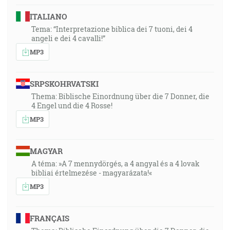
ITALIANO
Tema: “Interpretazione biblica dei 7 tuoni, dei 4
angeli e dei 4 cavalli!”
MP3
SRPSKOHRVATSKI
Thema: Biblische Einordnung über die 7 Donner, die
4 Engel und die 4 Rosse!
MP3
MAGYAR
A téma: »A 7 mennydörgés, a 4 angyal és a 4 lovak
bibliai értelmezése - magyarázata!«
MP3
FRANÇAIS