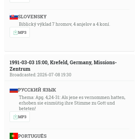
SLOVENSKY
Biblický výklad 7 hromov, 4 anjelov a 4 koní.
MP3
1991-03-03 15:00, Krefeld, Germany, Missions-
Zentrum
Broadcasted: 2026-07-08 19:30
РУССКИЙ ЯЗЫК
Thema: Apg. 4,24-31: Als jene es vernommen hatten,
erhoben sie einmütig ihre Stimme zu Gott und
beteten!
MP3
PORTUGUÊS