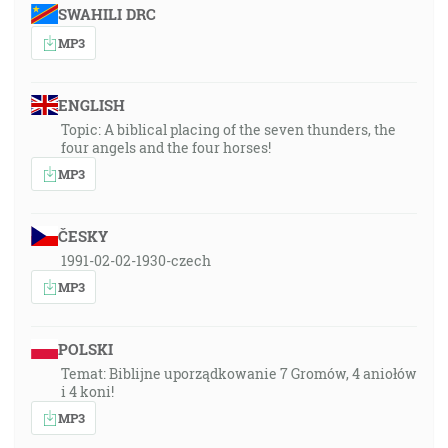
SWAHILI DRC
MP3
ENGLISH
Topic: A biblical placing of the seven thunders, the
four angels and the four horses!
MP3
ČESKY
1991-02-02-1930-czech
MP3
POLSKI
Temat: Biblijne uporządkowanie 7 Gromów, 4 aniołów
i 4 koni!
MP3