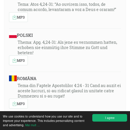
Tema: Atos 4,24-31: “Ao ouvirem isso, todos, de
comum acordo, levantaram a voz a Deus e oraram!”
MP3
POLSKI
Thema: Apg. 4,24-31: Als jene es vernommen hatten,
erhoben sie einmütig ihre Stimme zu Gott und
beteten!
MP3
ROMÂNA
Tema din Faptele Apostolilor 4:24 - 31 Cand au auzit ei
aceste lucruri, si-au ridicat glasul in unitate catre
Dumnezeu si s-au rugat!
MP3
We use cookies to understand how you use our site and to
I agree
improve your experience. This includes personalizing content
XHOSA
and advertising.
Mai mult ...
Umxholo: Izenzo 4:24–31: “Bona ke, bekuvile oko,