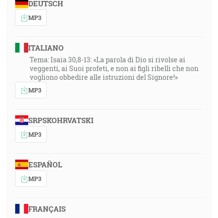
DEUTSCH
MP3
ITALIANO
Tema: Isaia 30,8-13: «La parola di Dio si rivolse ai
veggenti, ai Suoi profeti, e non ai figli ribelli che non
vogliono obbedire alle istruzioni del Signore!»
MP3
SRPSKOHRVATSKI
MP3
ESPAÑOL
MP3
FRANÇAIS