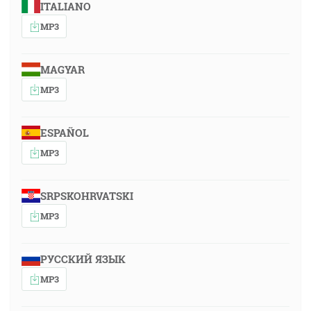
ITALIANO
MP3
MAGYAR
MP3
ESPAÑOL
MP3
SRPSKOHRVATSKI
MP3
РУССКИЙ ЯЗЫК
MP3