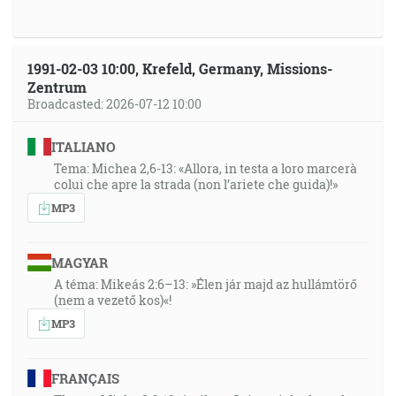
1991-02-03 10:00, Krefeld, Germany, Missions-
Zentrum
Broadcasted: 2026-07-12 10:00
ITALIANO
Tema: Michea 2,6-13: «Allora, in testa a loro marcerà
colui che apre la strada (non l’ariete che guida)!»
MP3
MAGYAR
A téma: Mikeás 2:6–13: »Élen jár majd az hullámtörő
(nem a vezető kos)«!
MP3
FRANÇAIS