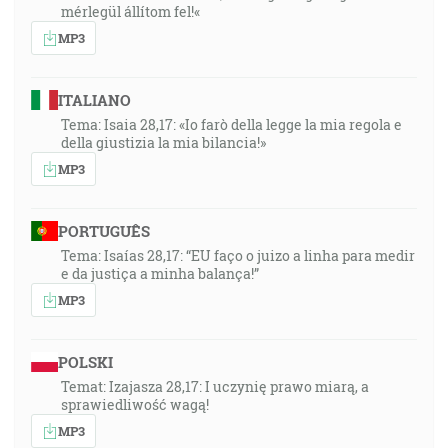
mérlegül állítom fel!«
MP3
ITALIANO
Tema: Isaia 28,17: «Io farò della legge la mia regola e
della giustizia la mia bilancia!»
MP3
PORTUGUÊS
Tema: Isaías 28,17: “EU faço o juizo a linha para medir
e da justiça a minha balança!”
MP3
POLSKI
Temat: Izajasza 28,17: I uczynię prawo miarą, a
sprawiedliwość wagą!
MP3