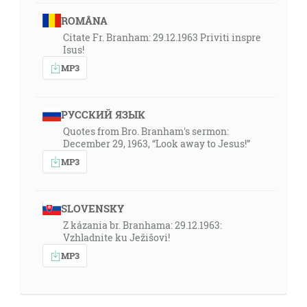
ROMÂNA
Citate Fr. Branham: 29.12.1963 Priviti inspre
Isus!
MP3
РУССКИЙ ЯЗЫК
Quotes from Bro. Branham's sermon:
December 29, 1963, “Look away to Jesus!”
MP3
SLOVENSKY
Z kázania br. Branhama: 29.12.1963:
Vzhladnite ku Ježišovi!
MP3