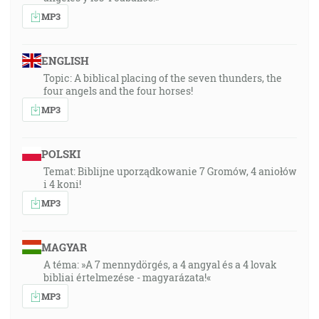
MP3
ENGLISH
Topic: A biblical placing of the seven thunders, the
four angels and the four horses!
MP3
POLSKI
Temat: Biblijne uporządkowanie 7 Gromów, 4 aniołów
i 4 koni!
MP3
MAGYAR
A téma: »A 7 mennydörgés, a 4 angyal és a 4 lovak
bibliai értelmezése - magyarázata!«
MP3