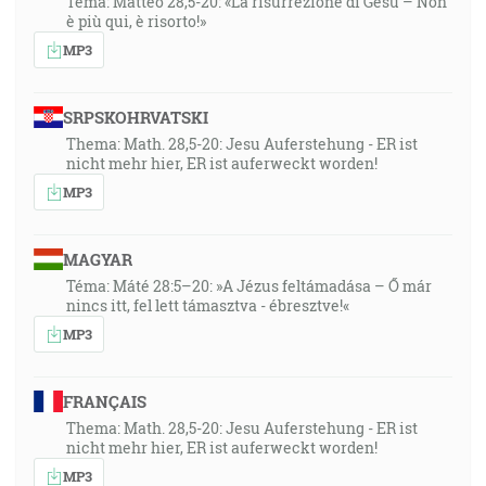
Tema: Matteo 28,5-20: «La risurrezione di Gesù – Non
è più qui, è risorto!»
MP3
SRPSKOHRVATSKI
Thema: Math. 28,5-20: Jesu Auferstehung - ER ist
nicht mehr hier, ER ist auferweckt worden!
MP3
MAGYAR
Téma: Máté 28:5–20: »A Jézus feltámadása – Ő már
nincs itt, fel lett támasztva - ébresztve!«
MP3
FRANÇAIS
Thema: Math. 28,5-20: Jesu Auferstehung - ER ist
nicht mehr hier, ER ist auferweckt worden!
MP3