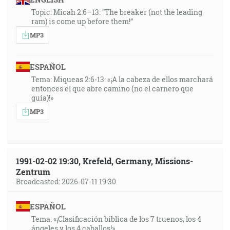
Topic: Micah 2:6–13: “The breaker (not the leading
ram) is come up before them!”
MP3
ESPAÑOL
Tema: Miqueas 2:6-13: «¡A la cabeza de ellos marchará
entonces el que abre camino (no el carnero que
guía)!»
MP3
1991-02-02 19:30, Krefeld, Germany, Missions-
Zentrum
Broadcasted: 2026-07-11 19:30
ESPAÑOL
Tema: «¡Clasificación bíblica de los 7 truenos, los 4
ángeles y los 4 caballos!»