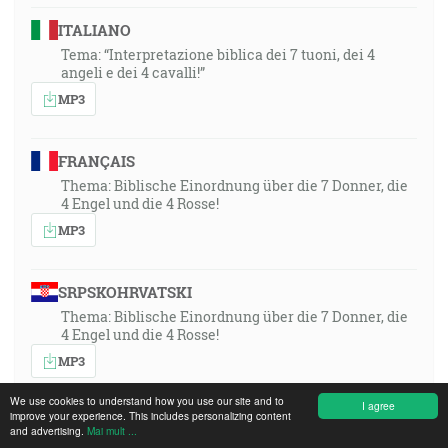
ITALIANO
Tema: “Interpretazione biblica dei 7 tuoni, dei 4
angeli e dei 4 cavalli!”
MP3
FRANÇAIS
Thema: Biblische Einordnung über die 7 Donner, die
4 Engel und die 4 Rosse!
MP3
SRPSKOHRVATSKI
Thema: Biblische Einordnung über die 7 Donner, die
4 Engel und die 4 Rosse!
MP3
We use cookies to understand how you use our site and to
I agree
improve your experience. This includes personalizing content
РУССКИЙ ЯЗЫК
and advertising.
Mai mult ...
Thema: Biblische Einordnung über die 7 Donner, die