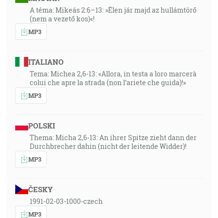
A téma: Mikeás 2:6–13: »Élen jár majd az hullámtörő
(nem a vezető kos)«!
MP3
ITALIANO
Tema: Michea 2,6-13: «Allora, in testa a loro marcerà
colui che apre la strada (non l’ariete che guida)!»
MP3
POLSKI
Thema: Micha 2,6-13: An ihrer Spitze zieht dann der
Durchbrecher dahin (nicht der leitende Widder)!
MP3
ČESKY
1991-02-03-1000-czech
MP3