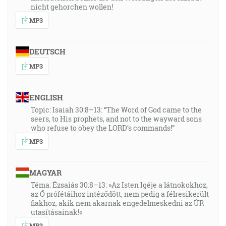
nicht gehorchen wollen!
MP3
DEUTSCH
MP3
ENGLISH
Topic: Isaiah 30:8–13: “The Word of God came to the
seers, to His prophets, and not to the wayward sons
who refuse to obey the LORD’s commands!”
MP3
MAGYAR
Téma: Ézsaiás 30:8–13: »Az Isten Igéje a látnokokhoz,
az Ő prófétáihoz intéződött, nem pedig a félresikerült
fiakhoz, akik nem akarnak engedelmeskedni az ÚR
utasításainak!«
MP3