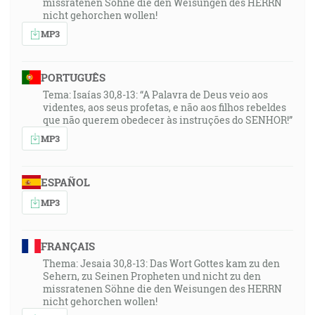
missratenen Söhne die den Weisungen des HERRN
nicht gehorchen wollen!
MP3
PORTUGUÊS
Tema: Isaías 30,8-13: “A Palavra de Deus veio aos
videntes, aos seus profetas, e não aos filhos rebeldes
que não querem obedecer às instruções do SENHOR!”
MP3
ESPAÑOL
MP3
FRANÇAIS
Thema: Jesaia 30,8-13: Das Wort Gottes kam zu den
Sehern, zu Seinen Propheten und nicht zu den
missratenen Söhne die den Weisungen des HERRN
nicht gehorchen wollen!