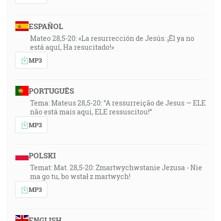
ESPAÑOL
Mateo 28,5-20: «La resurrección de Jesús: ¡Él ya no
está aquí, Ha resucitado!»
MP3
PORTUGUÊS
Tema: Mateus 28,5-20: “A ressurreição de Jesus — ELE
não está mais aqui, ELE ressuscitou!”
MP3
POLSKI
Temat: Mat. 28,5-20: Zmartwychwstanie Jezusa - Nie
ma go tu, bo wstał z martwych!
MP3
ENGLISH