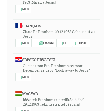
1963 ¡Mirad a Jesús!
MP3
FRANÇAIS
Zitate Br. Branham: 29.12.1963 Schaut auf zu
Jesus!
MP3
Citeste
PDF
EPUB
SRPSKOHRVATSKI
Quotes from Bro. Branham's sermon:
December 29, 1963, “Look away to Jesus!”
MP3
MAGYAR
Idézetek Branham tv. prédikációjából:
29.12.1963 Tekintsetek fel Jézusra!
MP3