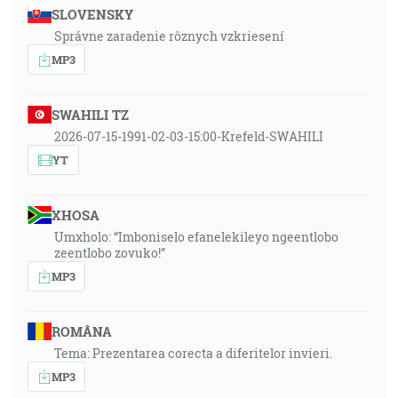
SLOVENSKY
Správne zaradenie rôznych vzkriesení
MP3
SWAHILI TZ
2026-07-15-1991-02-03-15:00-Krefeld-SWAHILI
YT
XHOSA
Umxholo: “Imboniselo efanelekileyo ngeentlobo
zeentlobo zovuko!”
MP3
ROMÂNA
Tema: Prezentarea corecta a diferitelor invieri.
MP3