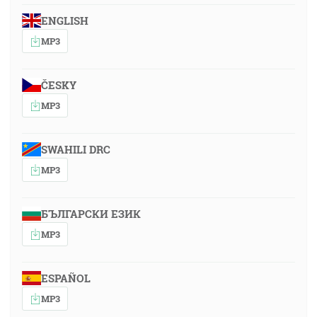
ENGLISH
MP3
ČESKY
MP3
SWAHILI DRC
MP3
БЪЛГАРСКИ ЕЗИК
MP3
ESPAÑOL
MP3