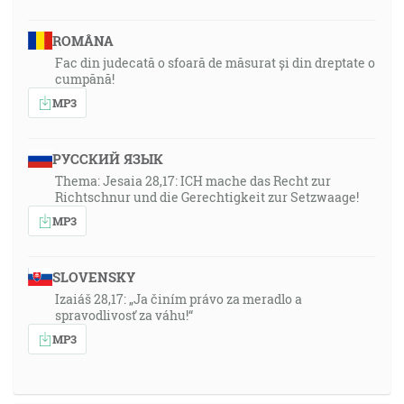
ROMÂNA
Fac din judecată o sfoară de măsurat și din dreptate o
cumpănă!
MP3
РУССКИЙ ЯЗЫК
Thema: Jesaia 28,17: ICH mache das Recht zur
Richtschnur und die Gerechtigkeit zur Setzwaage!
MP3
SLOVENSKY
Izaiáš 28,17: „Ja činím právo za meradlo a
spravodlivosť za váhu!“
MP3