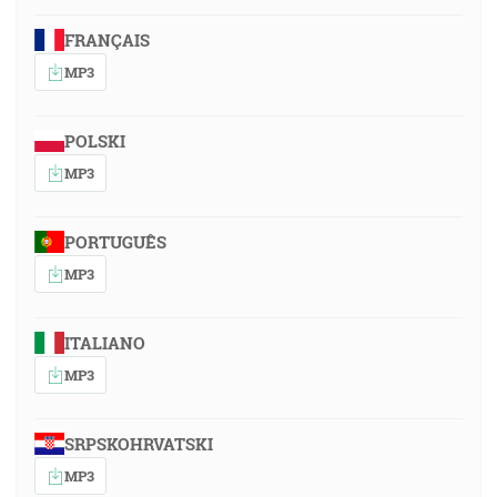
FRANÇAIS
MP3
POLSKI
MP3
PORTUGUÊS
MP3
ITALIANO
MP3
SRPSKOHRVATSKI
MP3