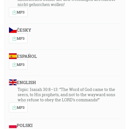
nicht gehorchen wollen!
MP3
ČESKY
MP3
ESPAÑOL
MP3
ENGLISH
Topic: Isaiah 30:8–13: “The Word of God came to the
seers, to His prophets, and not to the wayward sons
who refuse to obey the LORD’s commands!”
MP3
POLSKI