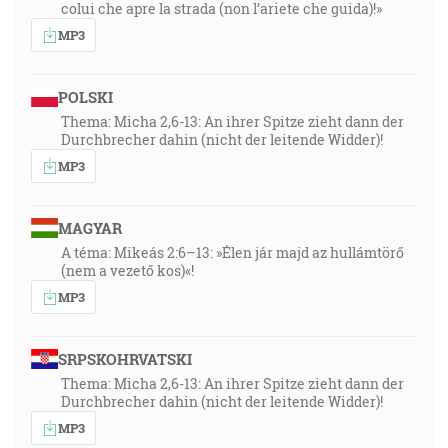
colui che apre la strada (non l’ariete che guida)!»
MP3
POLSKI
Thema: Micha 2,6-13: An ihrer Spitze zieht dann der
Durchbrecher dahin (nicht der leitende Widder)!
MP3
MAGYAR
A téma: Mikeás 2:6–13: »Élen jár majd az hullámtörő
(nem a vezető kos)«!
MP3
SRPSKOHRVATSKI
Thema: Micha 2,6-13: An ihrer Spitze zieht dann der
Durchbrecher dahin (nicht der leitende Widder)!
MP3