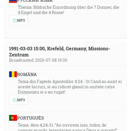
РУССКИЙ ЯЗЫК
Thema: Biblische Einordnung über die 7 Donner, die
4 Engel und die 4 Rosse!
MP3
1991-03-03 15:00, Krefeld, Germany, Missions-
Zentrum
Broadcasted: 2026-07-08 19:30
ROMÂNA
Tema din Faptele Apostolilor 4:24 - 31 Cand au auzit ei
aceste lucruri, si-au ridicat glasul in unitate catre
Dumnezeu si s-au rugat!
MP3
PORTUGUÊS
Tema: Atos 4,24-31: “Ao ouvirem isso, todos, de
comum acordo, levantaram a voz a Deus e oraram!”