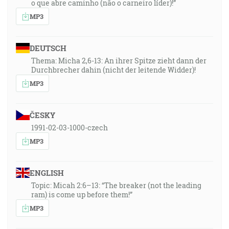
o que abre caminho (não o carneiro líder)!”
MP3
DEUTSCH
Thema: Micha 2,6-13: An ihrer Spitze zieht dann der
Durchbrecher dahin (nicht der leitende Widder)!
MP3
ČESKY
1991-02-03-1000-czech
MP3
ENGLISH
Topic: Micah 2:6–13: “The breaker (not the leading
ram) is come up before them!”
MP3