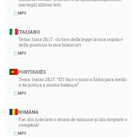
mérlegül állítom fel!«
MP3
ITALIANO
Tema: Isaia 28,17: «Io farò della legge la mia regola e
della giustizia la mia bilancia!»
MP3
PORTUGUÊS
Tema: Isaías 28,17: “EU faço o juizo a linha para medir
e da justiça a minha balança!”
MP3
ROMÂNA
Fac din judecată o sfoară de măsurat și din dreptate o
cumpănă!
MP3