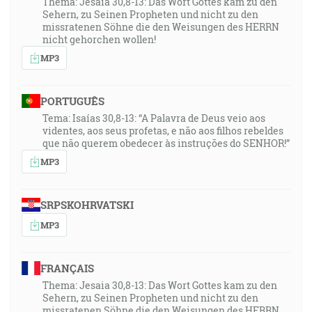
Thema: Jesaia 30,8-13: Das Wort Gottes kam zu den
Sehern, zu Seinen Propheten und nicht zu den
missratenen Söhne die den Weisungen des HERRN
nicht gehorchen wollen!
MP3
PORTUGUÊS
Tema: Isaías 30,8-13: “A Palavra de Deus veio aos
videntes, aos seus profetas, e não aos filhos rebeldes
que não querem obedecer às instruções do SENHOR!”
MP3
SRPSKOHRVATSKI
MP3
FRANÇAIS
Thema: Jesaia 30,8-13: Das Wort Gottes kam zu den
Sehern, zu Seinen Propheten und nicht zu den
missratenen Söhne die den Weisungen des HERRN