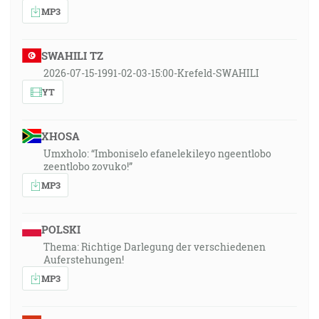
MP3
SWAHILI TZ
2026-07-15-1991-02-03-15:00-Krefeld-SWAHILI
YT
XHOSA
Umxholo: “Imboniselo efanelekileyo ngeentlobo
zeentlobo zovuko!”
MP3
POLSKI
Thema: Richtige Darlegung der verschiedenen
Auferstehungen!
MP3