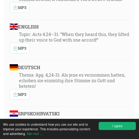
MP3
ENGLISH
Topic: Acts 4:24–31: “When they heard this, they lifted
up their voice to God with one accord!”
MP3
DEUTSCH
Thema: Apg. 4,24-31: Als jene es vernommen hatten,
erhoben sie einmütig ihre Stimme zu Gott und
beteten!
MP3
SRPSKOHRVATSKI
desc
We use cookies to understand how you use our site and to
I agree
MP3
improve your experience. This includes personalizing content
and advertising.
Mai mult ...