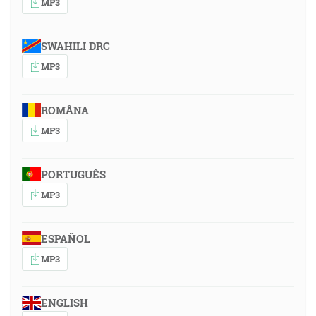
MP3
SWAHILI DRC
MP3
ROMÂNA
MP3
PORTUGUÊS
MP3
ESPAÑOL
MP3
ENGLISH