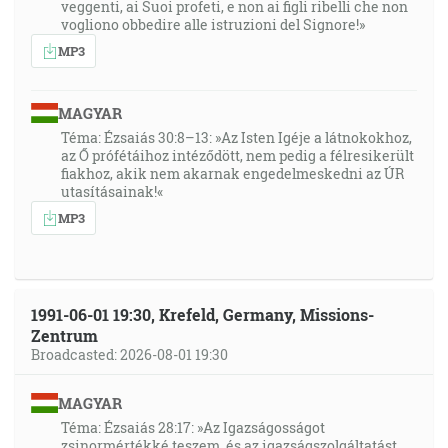
veggenti, ai Suoi profeti, e non ai figli ribelli che non
vogliono obbedire alle istruzioni del Signore!»
MP3
MAGYAR
Téma: Ézsaiás 30:8–13: »Az Isten Igéje a látnokokhoz,
az Ő prófétáihoz intéződött, nem pedig a félresikerült
fiakhoz, akik nem akarnak engedelmeskedni az ÚR
utasításainak!«
MP3
1991-06-01 19:30, Krefeld, Germany, Missions-
Zentrum
Broadcasted: 2026-08-01 19:30
MAGYAR
Téma: Ézsaiás 28:17: »Az Igazságosságot
zsinormértékké teszem, és az igazságszolgáltatást