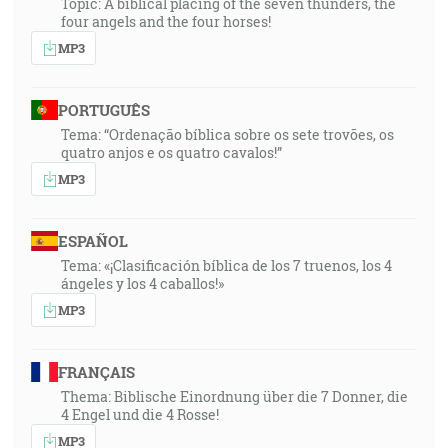
Topic: A biblical placing of the seven thunders, the
four angels and the four horses!
MP3
PORTUGUÊS
Tema: “Ordenação bíblica sobre os sete trovões, os
quatro anjos e os quatro cavalos!”
MP3
ESPAÑOL
Tema: «¡Clasificación bíblica de los 7 truenos, los 4
ángeles y los 4 caballos!»
MP3
FRANÇAIS
Thema: Biblische Einordnung über die 7 Donner, die
4 Engel und die 4 Rosse!
MP3