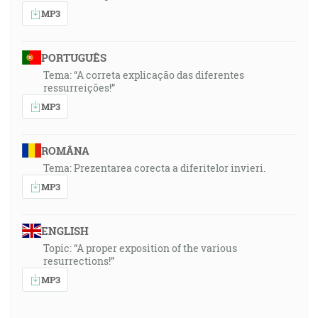
MP3
PORTUGUÊS
Tema: “A correta explicação das diferentes
ressurreições!”
MP3
ROMÂNA
Tema: Prezentarea corecta a diferitelor invieri.
MP3
ENGLISH
Topic: “A proper exposition of the various
resurrections!”
MP3