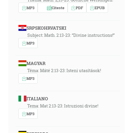
MP3
Citeste
PDF
EPUB
SRPSKOHRVATSKI
Subject: Math. 2:13-23: “Divine instructions!”
MP3
MAGYAR
Téma: Máté 2:13-23: Isteni utasítások!
MP3
ITALIANO
Tema: Mat 2:13-23: Istruzioni divine!
MP3