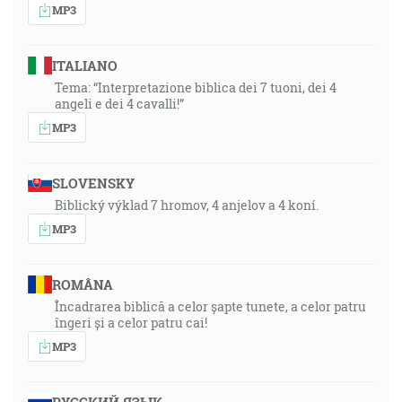
MP3
ITALIANO
Tema: “Interpretazione biblica dei 7 tuoni, dei 4
angeli e dei 4 cavalli!”
MP3
SLOVENSKY
Biblický výklad 7 hromov, 4 anjelov a 4 koní.
MP3
ROMÂNA
Încadrarea biblică a celor șapte tunete, a celor patru
îngeri și a celor patru cai!
MP3