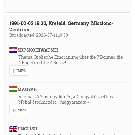
1991-02-02 19:30, Krefeld, Germany, Missions-
Zentrum
Broadcasted: 2026-07-11 19:30
SRPSKOHRVATSKI
Thema: Biblische Einordnung über die 7 Donner, die
4 Engel und die 4 Rosse!
MP3
MAGYAR
A téma: »A 7 mennydörgés, a 4 angyal és a 4 lovak
bibliai értelmezése - magyarázata!«
MP3
ENGLISH