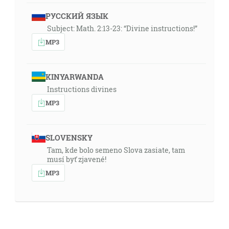
РУССКИЙ ЯЗЫК
Subject: Math. 2:13-23: “Divine instructions!”
MP3
KINYARWANDA
Instructions divines
MP3
SLOVENSKY
Tam, kde bolo semeno Slova zasiate, tam
musí byť zjavené!
MP3