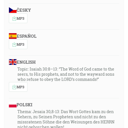
ČESKY
MP3
ESPAÑOL
MP3
ENGLISH
Topic: Isaiah 30:8–13: “The Word of God came to the
seers, to His prophets, and not to the wayward sons
who refuse to obey the LORD’s commands!”
MP3
POLSKI
Thema: Jesaia 30,8-13: Das Wort Gottes kam zu den
Sehern, zu Seinen Propheten und nicht zu den
missratenen Söhne die den Weisungen des HERRN
nicht gehorchen wollen!