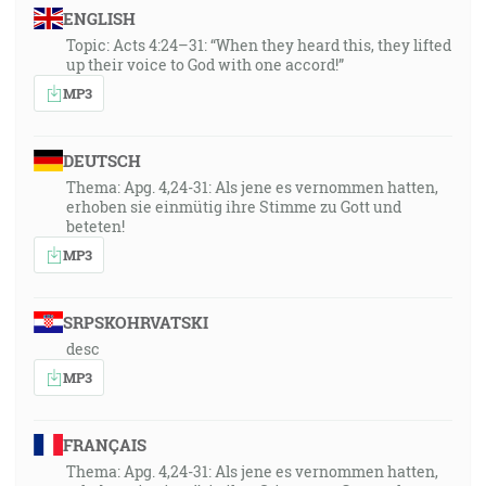
ENGLISH
Topic: Acts 4:24–31: “When they heard this, they lifted
up their voice to God with one accord!”
MP3
DEUTSCH
Thema: Apg. 4,24-31: Als jene es vernommen hatten,
erhoben sie einmütig ihre Stimme zu Gott und
beteten!
MP3
SRPSKOHRVATSKI
desc
MP3
FRANÇAIS
Thema: Apg. 4,24-31: Als jene es vernommen hatten,