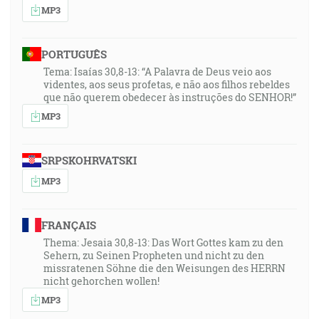
MP3
PORTUGUÊS
Tema: Isaías 30,8-13: “A Palavra de Deus veio aos
videntes, aos seus profetas, e não aos filhos rebeldes
que não querem obedecer às instruções do SENHOR!”
MP3
SRPSKOHRVATSKI
MP3
FRANÇAIS
Thema: Jesaia 30,8-13: Das Wort Gottes kam zu den
Sehern, zu Seinen Propheten und nicht zu den
missratenen Söhne die den Weisungen des HERRN
nicht gehorchen wollen!
MP3