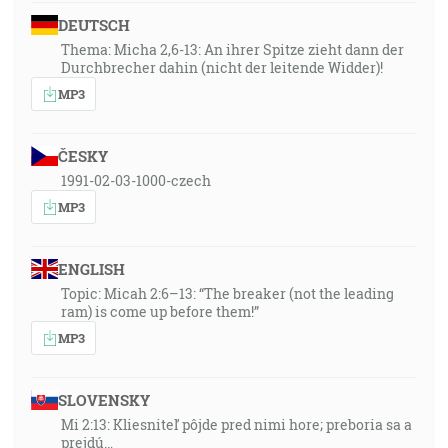
DEUTSCH
Thema: Micha 2,6-13: An ihrer Spitze zieht dann der
Durchbrecher dahin (nicht der leitende Widder)!
MP3
ČESKY
1991-02-03-1000-czech
MP3
ENGLISH
Topic: Micah 2:6–13: “The breaker (not the leading
ram) is come up before them!”
MP3
SLOVENSKY
Mi 2:13: Kliesniteľ pôjde pred nimi hore; preboria sa a
prejdú…