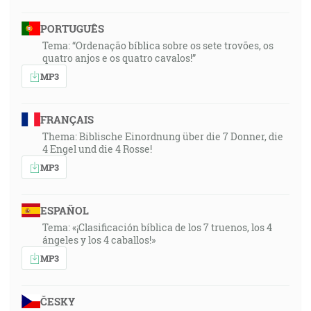
PORTUGUÊS
Tema: “Ordenação bíblica sobre os sete trovões, os
quatro anjos e os quatro cavalos!”
MP3
FRANÇAIS
Thema: Biblische Einordnung über die 7 Donner, die
4 Engel und die 4 Rosse!
MP3
ESPAÑOL
Tema: «¡Clasificación bíblica de los 7 truenos, los 4
ángeles y los 4 caballos!»
MP3
ČESKY