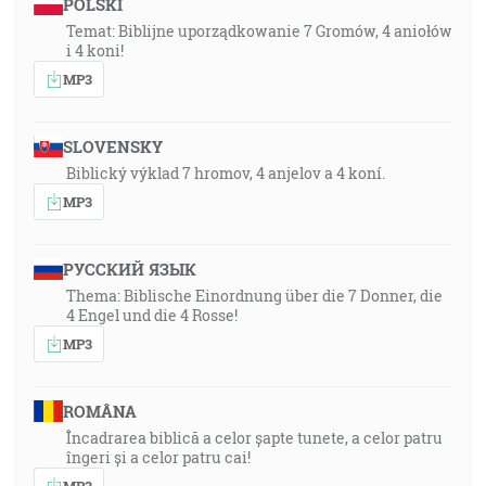
POLSKI
Temat: Biblijne uporządkowanie 7 Gromów, 4 aniołów
i 4 koni!
MP3
SLOVENSKY
Biblický výklad 7 hromov, 4 anjelov a 4 koní.
MP3
РУССКИЙ ЯЗЫК
Thema: Biblische Einordnung über die 7 Donner, die
4 Engel und die 4 Rosse!
MP3
ROMÂNA
Încadrarea biblică a celor șapte tunete, a celor patru
îngeri și a celor patru cai!
MP3