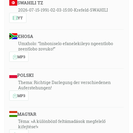
SWAHILI TZ
2026-07-15-1991-02-03-15:00-Krefeld-SWAHILI
YT
XHOSA
Umxholo: “Imboniselo efanelekileyo ngeentlobo
zeentlobo zovuko!”
MP3
POLSKI
Thema: Richtige Darlegung der verschiedenen
Auferstehungen!
MP3
MAGYAR
Téma: »A különböző feltámadások megfelelő
kifejtése!«