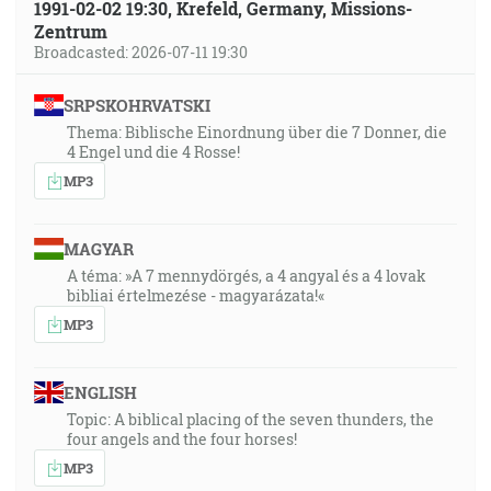
1991-02-02 19:30, Krefeld, Germany, Missions-
Zentrum
Broadcasted: 2026-07-11 19:30
SRPSKOHRVATSKI
Thema: Biblische Einordnung über die 7 Donner, die
4 Engel und die 4 Rosse!
MP3
MAGYAR
A téma: »A 7 mennydörgés, a 4 angyal és a 4 lovak
bibliai értelmezése - magyarázata!«
MP3
ENGLISH
Topic: A biblical placing of the seven thunders, the
four angels and the four horses!
MP3