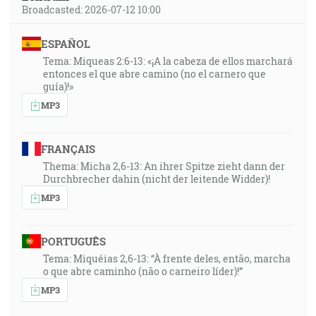
Broadcasted: 2026-07-12 10:00
ESPAÑOL
Tema: Miqueas 2:6-13: «¡A la cabeza de ellos marchará
entonces el que abre camino (no el carnero que
guía)!»
MP3
FRANÇAIS
Thema: Micha 2,6-13: An ihrer Spitze zieht dann der
Durchbrecher dahin (nicht der leitende Widder)!
MP3
PORTUGUÊS
Tema: Miquéias 2,6-13: “À frente deles, então, marcha
o que abre caminho (não o carneiro líder)!”
MP3