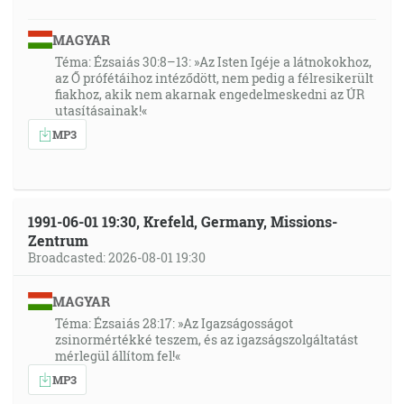
MAGYAR
Téma: Ézsaiás 30:8–13: »Az Isten Igéje a látnokokhoz,
az Ő prófétáihoz intéződött, nem pedig a félresikerült
fiakhoz, akik nem akarnak engedelmeskedni az ÚR
utasításainak!«
MP3
1991-06-01 19:30, Krefeld, Germany, Missions-
Zentrum
Broadcasted: 2026-08-01 19:30
MAGYAR
Téma: Ézsaiás 28:17: »Az Igazságosságot
zsinormértékké teszem, és az igazságszolgáltatást
mérlegül állítom fel!«
MP3