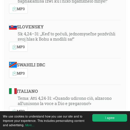
baphakamisa izwi kuThixo ngamxhelo mnye!”
MP3
SLOVENSKY
Sk 4,24–31: „Keď to počuli, jednomyseľne pozdvihli
svoj hlas k Bohu a modlili sa!“
MP3
SWAHILI DRC
MP3
ITALIANO
Tema: Atti 4,24-31: «Quando udirono ciò, alzarono
all’unisono la voce a Dio e pregarono!»
MP3
We use cookies to understand how you use our site and to
I agree
improve your experience. This includes personalizing content
and advertising.
More...
MAGYAR