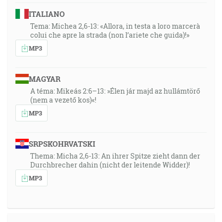
ITALIANO
Tema: Michea 2,6-13: «Allora, in testa a loro marcerà
colui che apre la strada (non l’ariete che guida)!»
MP3
MAGYAR
A téma: Mikeás 2:6–13: »Élen jár majd az hullámtörő
(nem a vezető kos)«!
MP3
SRPSKOHRVATSKI
Thema: Micha 2,6-13: An ihrer Spitze zieht dann der
Durchbrecher dahin (nicht der leitende Widder)!
MP3