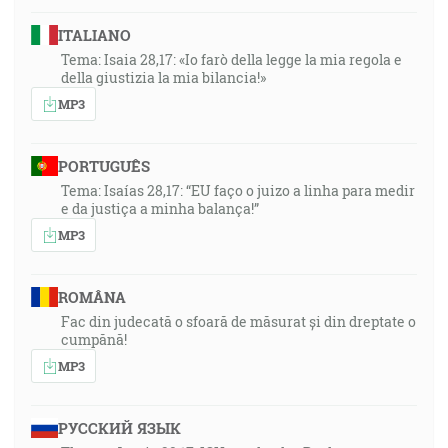
ITALIANO
Tema: Isaia 28,17: «Io farò della legge la mia regola e
della giustizia la mia bilancia!»
MP3
PORTUGUÊS
Tema: Isaías 28,17: “EU faço o juizo a linha para medir
e da justiça a minha balança!”
MP3
ROMÂNA
Fac din judecată o sfoară de măsurat și din dreptate o
cumpănă!
MP3
РУССКИЙ ЯЗЫК