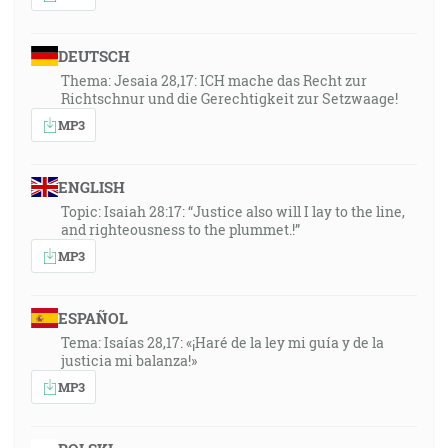
DEUTSCH
Thema: Jesaia 28,17: ICH mache das Recht zur
Richtschnur und die Gerechtigkeit zur Setzwaage!
MP3
ENGLISH
Topic: Isaiah 28:17: “Justice also will I lay to the line,
and righteousness to the plummet.!”
MP3
ESPAÑOL
Tema: Isaías 28,17: «¡Haré de la ley mi guía y de la
justicia mi balanza!»
MP3