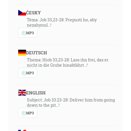
ČESKY
Téma: Job 33,23-28: Prepusti ho, aby
nezahynul...!
MP3
DEUTSCH
Thema: Hiob 33,23-28: Lass ihn frei, das er
nicht in die Grube hinabfährt...!
MP3
ENGLISH
Subject: Job 33:23-28: Deliver him from going
down to the pit...!
MP3