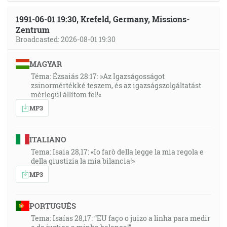
1991-06-01 19:30, Krefeld, Germany, Missions-
Zentrum
Broadcasted: 2026-08-01 19:30
MAGYAR
Téma: Ézsaiás 28:17: »Az Igazságosságot
zsinormértékké teszem, és az igazságszolgáltatást
mérlegül állítom fel!«
MP3
ITALIANO
Tema: Isaia 28,17: «Io farò della legge la mia regola e
della giustizia la mia bilancia!»
MP3
PORTUGUÊS
Tema: Isaías 28,17: “EU faço o juizo a linha para medir