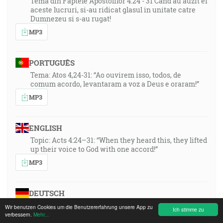
Tema din Faptele Apostolilor 4:24 - 31 Cand au auzit ei
aceste lucruri, si-au ridicat glasul in unitate catre
Dumnezeu si s-au rugat!
MP3
PORTUGUÊS
Tema: Atos 4,24-31: “Ao ouvirem isso, todos, de
comum acordo, levantaram a voz a Deus e oraram!”
MP3
ENGLISH
Topic: Acts 4:24–31: “When they heard this, they lifted
up their voice to God with one accord!”
MP3
DEUTSCH
Thema: Apg. 4,24-31: Als jene es vernommen hatten,
Wir benutzen Cookies um die Benutzererfahrung unsere App zu
Ich stimme zu
erhoben sie einmütig ihre Stimme zu Gott und
verbessern.
Mehr...