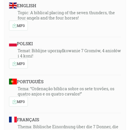
ENGLISH
Topic: A biblical placing of the seven thunders, the
four angels and the four horses!
MP3
POLSKI
Temat: Biblijne uporządkowanie 7 Gromów, 4 aniołów
i 4 koni!
MP3
PORTUGUÊS
Tema: “Ordenação bíblica sobre os sete trovões, os
quatro anjos e os quatro cavalos!”
MP3
FRANÇAIS
Thema: Biblische Einordnung über die 7 Donner, die