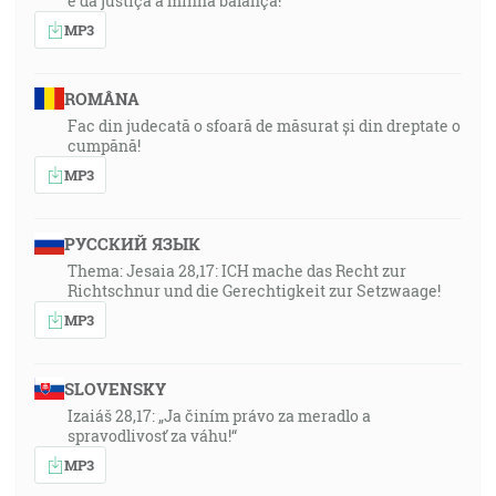
e da justiça a minha balança!”
MP3
ROMÂNA
Fac din judecată o sfoară de măsurat și din dreptate o
cumpănă!
MP3
РУССКИЙ ЯЗЫК
Thema: Jesaia 28,17: ICH mache das Recht zur
Richtschnur und die Gerechtigkeit zur Setzwaage!
MP3
SLOVENSKY
Izaiáš 28,17: „Ja činím právo za meradlo a
spravodlivosť za váhu!“
MP3