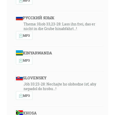
MP3
РУССКИЙ ЯЗЫК
Thema: Hiob 33,23-28: Lass ihn frei, das er
nicht in die Grube hinabfährt...!
MP3
KINYARWANDA
MP3
SLOVENSKY
Jób 33:23-28: Nechajte ho slobodne ísť, aby
nepadol do hrobu…!
MP3
XHOSA