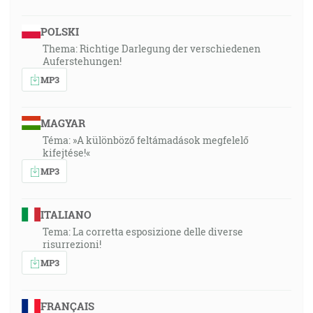
POLSKI
Thema: Richtige Darlegung der verschiedenen
Auferstehungen!
MP3
MAGYAR
Téma: »A különböző feltámadások megfelelő
kifejtése!«
MP3
ITALIANO
Tema: La corretta esposizione delle diverse
risurrezioni!
MP3
FRANÇAIS