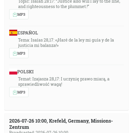
Topic: Isaiah 28:17: “Justice also will I lay to the line,
and righteousness to the plummet.!”
MP3
ESPAÑOL
Tema: Isaías 28,17: «¡Haré de la ley mi guía y de la
justicia mi balanza!»
MP3
POLSKI
Temat: Izajasza 28,17: I uczynię prawo miarą, a
sprawiedliwość wagą!
MP3
2026-07-26 10:00, Krefeld, Germany, Missions-
Zentrum
Broadcasted: 2026-07-26 10:00