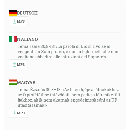
DEUTSCH
MP3
ITALIANO
Tema: Isaia 30,8-13: «La parola di Dio si rivolse ai
veggenti, ai Suoi profeti, e non ai figli ribelli che non
vogliono obbedire alle istruzioni del Signore!»
MP3
MAGYAR
Téma: Ézsaiás 30:8–13: »Az Isten Igéje a látnokokhoz,
az Ő prófétáihoz intéződött, nem pedig a félresikerült
fiakhoz, akik nem akarnak engedelmeskedni az ÚR
utasításainak!«
MP3