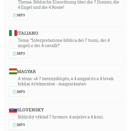
Thema: Biblische Einordnung über die 7 Donner, die
4 Engel und die 4 Rosse!
MP3
ITALIANO
Tema: “Interpretazione biblica dei 7 tuoni, dei 4
angeli e dei 4 cavalli!”
MP3
MAGYAR
A téma: »A 7 mennydörgés, a 4 angyal és a 4 lovak
bibliai értelmezése - magyarázata!«
MP3
SLOVENSKY
Biblický výklad 7 hromov, 4 anjelov a 4 koní.
MP3