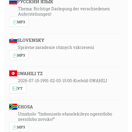
РУССКИЙ ЯЗЫК
Thema: Richtige Darlegung der verschiedenen
Auferstehungen!
MP3
SLOVENSKY
Správne zaradenie rôznych vzkriesení
MP3
SWAHILI TZ
2026-07-15-1991-02-03-15:00-Krefeld-SWAHILI
YT
XHOSA
Umxholo: “Imboniselo efanelekileyo ngeentlobo
zeentlobo zovuko!”
MP3