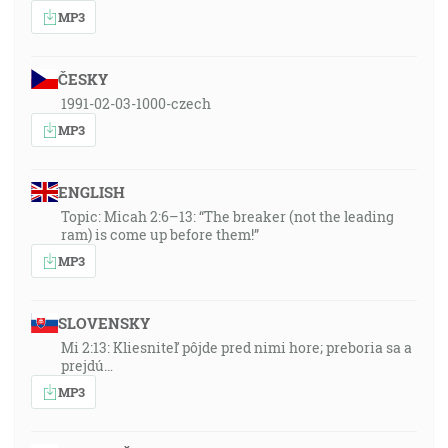
MP3
ČESKY
1991-02-03-1000-czech
MP3
ENGLISH
Topic: Micah 2:6–13: “The breaker (not the leading
ram) is come up before them!”
MP3
SLOVENSKY
Mi 2:13: Kliesniteľ pôjde pred nimi hore; preboria sa a
prejdú…
MP3