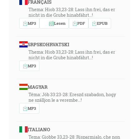
FRANÇAIS
Thema: Hiob 33,23-28: Lass ihn frei, das er
nicht in die Grube hinabfährt...!
MP3
Lesen
PDF
EPUB
SRPSKOHRVATSKI
Thema: Hiob 33,23-28: Lass ihn frei, das er
nicht in die Grube hinabfährt...!
MP3
MAGYAR
Téma: Jób 33:23-28: Ereszd szabadon, hogy
ne szálljon le a verembe...!
MP3
ITALIANO
Tema: Giobbe 33,23-28: Risparmialo, che non