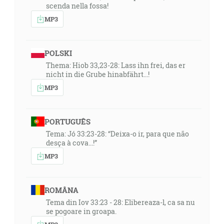
scenda nella fossa!
MP3
POLSKI
Thema: Hiob 33,23-28: Lass ihn frei, das er
nicht in die Grube hinabfährt...!
MP3
PORTUGUÊS
Tema: Jó 33:23-28: “Deixa-o ir, para que não
desça à cova...!”
MP3
ROMÂNA
Tema din Iov 33:23 - 28: Elibereaza-l, ca sa nu
se pogoare in groapa.