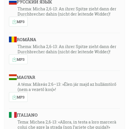
РУССКИЙ ЯЗЫК
Thema: Micha 2,6-13: An ihrer Spitze zieht dann der
Durchbrecher dahin (nicht der leitende Widder)!
MP3
ROMÂNA
Thema: Micha 2,6-13: An ihrer Spitze zieht dann der
Durchbrecher dahin (nicht der leitende Widder)!
MP3
MAGYAR
A téma: Mikeás 2:6–13: »Élen jár majd az hullámtörő
(nem a vezető kos)«!
MP3
ITALIANO
Tema: Michea 2,6-13: «Allora, in testa a loro marcerà
colui che apre la strada (non l’ariete che guida)!»