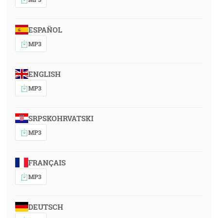
ESPAÑOL
MP3
ENGLISH
MP3
SRPSKOHRVATSKI
MP3
FRANÇAIS
MP3
DEUTSCH