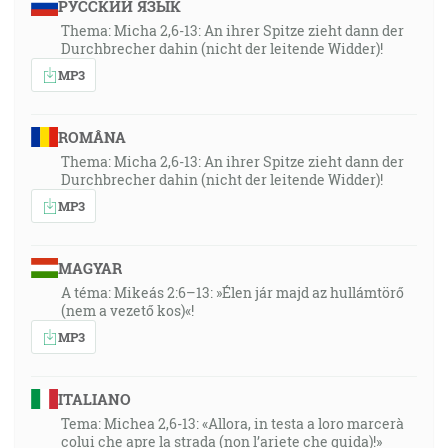
РУССКИЙ ЯЗЫК
Thema: Micha 2,6-13: An ihrer Spitze zieht dann der
Durchbrecher dahin (nicht der leitende Widder)!
MP3
ROMÂNA
Thema: Micha 2,6-13: An ihrer Spitze zieht dann der
Durchbrecher dahin (nicht der leitende Widder)!
MP3
MAGYAR
A téma: Mikeás 2:6–13: »Élen jár majd az hullámtörő
(nem a vezető kos)«!
MP3
ITALIANO
Tema: Michea 2,6-13: «Allora, in testa a loro marcerà
colui che apre la strada (non l’ariete che guida)!»