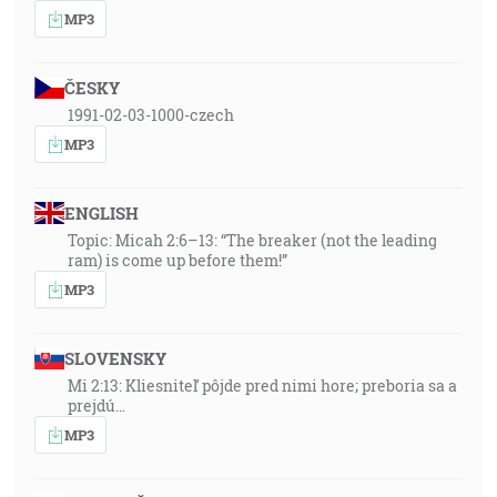
MP3
ČESKY
1991-02-03-1000-czech
MP3
ENGLISH
Topic: Micah 2:6–13: “The breaker (not the leading
ram) is come up before them!”
MP3
SLOVENSKY
Mi 2:13: Kliesniteľ pôjde pred nimi hore; preboria sa a
prejdú…
MP3