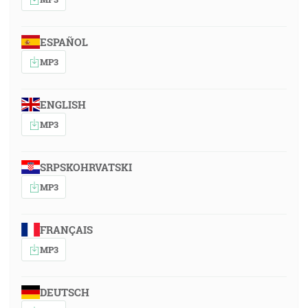
ESPAÑOL
MP3
ENGLISH
MP3
SRPSKOHRVATSKI
MP3
FRANÇAIS
MP3
DEUTSCH