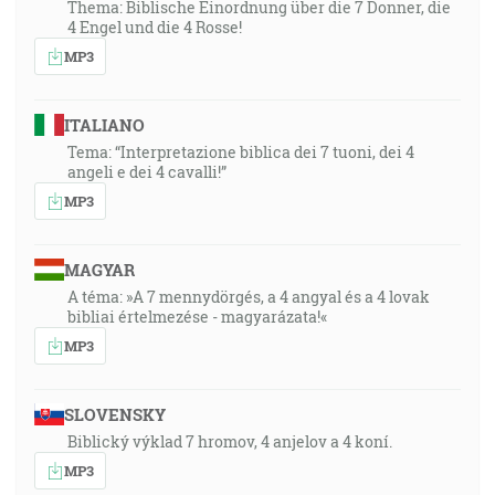
Thema: Biblische Einordnung über die 7 Donner, die
4 Engel und die 4 Rosse!
MP3
ITALIANO
Tema: “Interpretazione biblica dei 7 tuoni, dei 4
angeli e dei 4 cavalli!”
MP3
MAGYAR
A téma: »A 7 mennydörgés, a 4 angyal és a 4 lovak
bibliai értelmezése - magyarázata!«
MP3
SLOVENSKY
Biblický výklad 7 hromov, 4 anjelov a 4 koní.
MP3