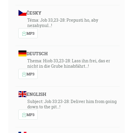
ČESKY
Téma: Job 33,23-28: Prepusti ho, aby
nezahynul...!
MP3
DEUTSCH
Thema: Hiob 33,23-28: Lass ihn frei, das er
nicht in die Grube hinabfährt...!
MP3
ENGLISH
Subject: Job 33:23-28: Deliver him from going
down to the pit...!
MP3