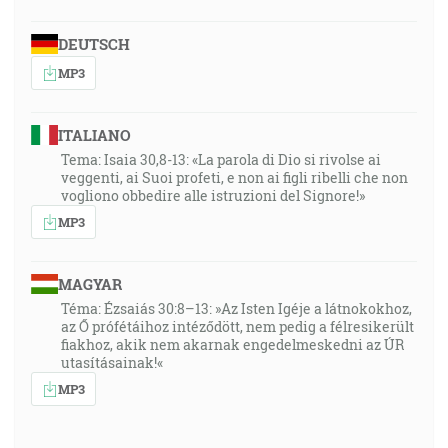
DEUTSCH
MP3
ITALIANO
Tema: Isaia 30,8-13: «La parola di Dio si rivolse ai
veggenti, ai Suoi profeti, e non ai figli ribelli che non
vogliono obbedire alle istruzioni del Signore!»
MP3
MAGYAR
Téma: Ézsaiás 30:8–13: »Az Isten Igéje a látnokokhoz,
az Ő prófétáihoz intéződött, nem pedig a félresikerült
fiakhoz, akik nem akarnak engedelmeskedni az ÚR
utasításainak!«
MP3