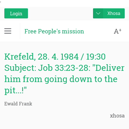
'
Login
Xhosa
A
+
Free People's mission
Krefeld, 28. 4. 1984 / 19:30
Subject: Job 33:23-28: "Deliver
him from going down to the
pit...!"
Ewald Frank
xhosa