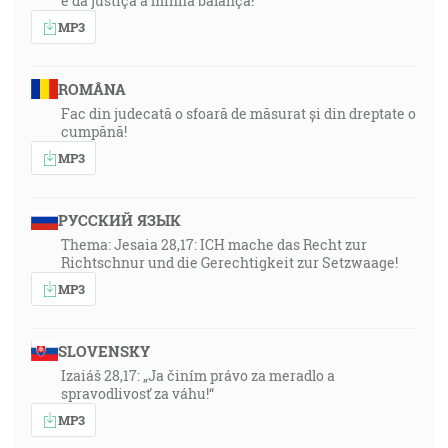
e da justiça a minha balança!”
MP3
ROMÂNA
Fac din judecată o sfoară de măsurat și din dreptate o
cumpănă!
MP3
РУССКИЙ ЯЗЫК
Thema: Jesaia 28,17: ICH mache das Recht zur
Richtschnur und die Gerechtigkeit zur Setzwaage!
MP3
SLOVENSKY
Izaiáš 28,17: „Ja činím právo za meradlo a
spravodlivosť za váhu!“
MP3