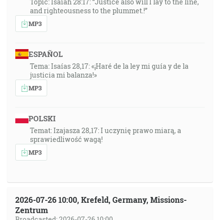
Topic: Isaiah 28:17: “Justice also will I lay to the line,
and righteousness to the plummet.!”
MP3
ESPAÑOL
Tema: Isaías 28,17: «¡Haré de la ley mi guía y de la
justicia mi balanza!»
MP3
POLSKI
Temat: Izajasza 28,17: I uczynię prawo miarą, a
sprawiedliwość wagą!
MP3
2026-07-26 10:00, Krefeld, Germany, Missions-
Zentrum
Broadcasted: 2026-07-26 10:00