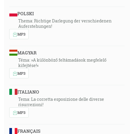
POLSKI
Thema: Richtige Darlegung der verschiedenen
Auferstehungen!
MP3
MAGYAR
Téma: »A különböző feltámadások megfelelő
kifejtése!«
MP3
ITALIANO
Tema: La corretta esposizione delle diverse
risurrezioni!
MP3
FRANÇAIS