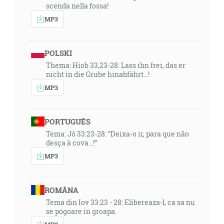
scenda nella fossa!
MP3
POLSKI
Thema: Hiob 33,23-28: Lass ihn frei, das er
nicht in die Grube hinabfährt...!
MP3
PORTUGUÊS
Tema: Jó 33:23-28: “Deixa-o ir, para que não
desça à cova...!”
MP3
ROMÂNA
Tema din Iov 33:23 - 28: Elibereaza-l, ca sa nu
se pogoare in groapa.