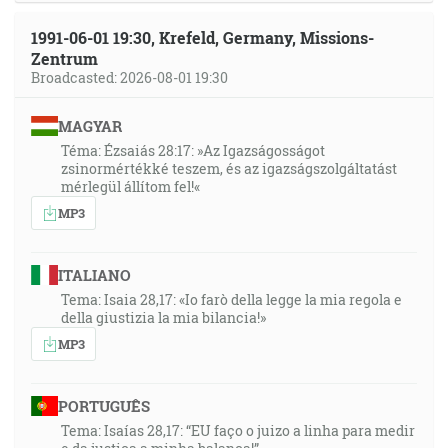
1991-06-01 19:30, Krefeld, Germany, Missions-
Zentrum
Broadcasted: 2026-08-01 19:30
MAGYAR
Téma: Ézsaiás 28:17: »Az Igazságosságot
zsinormértékké teszem, és az igazságszolgáltatást
mérlegül állítom fel!«
MP3
ITALIANO
Tema: Isaia 28,17: «Io farò della legge la mia regola e
della giustizia la mia bilancia!»
MP3
PORTUGUÊS
Tema: Isaías 28,17: “EU faço o juizo a linha para medir