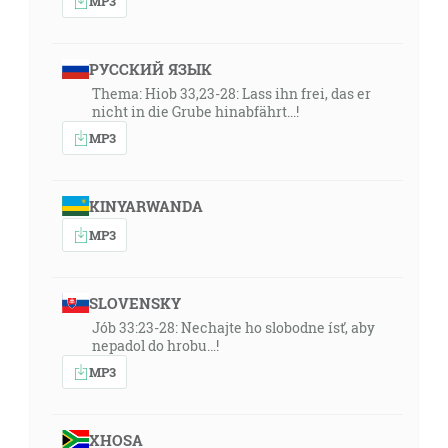
MP3
РУССКИЙ ЯЗЫК
Thema: Hiob 33,23-28: Lass ihn frei, das er
nicht in die Grube hinabfährt...!
MP3
KINYARWANDA
MP3
SLOVENSKY
Jób 33:23-28: Nechajte ho slobodne ísť, aby
nepadol do hrobu…!
MP3
XHOSA