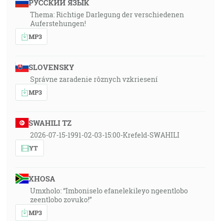
РУССКИЙ ЯЗЫК
Thema: Richtige Darlegung der verschiedenen
Auferstehungen!
MP3
SLOVENSKY
Správne zaradenie rôznych vzkriesení
MP3
SWAHILI TZ
2026-07-15-1991-02-03-15:00-Krefeld-SWAHILI
YT
XHOSA
Umxholo: “Imboniselo efanelekileyo ngeentlobo
zeentlobo zovuko!”
MP3