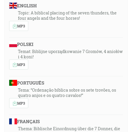
ENGLISH
Topic: A biblical placing of the seven thunders, the
four angels and the four horses!
MP3
POLSKI
Temat: Biblijne uporządkowanie 7 Gromów, 4 aniołów
i 4 koni!
MP3
PORTUGUÊS
Tema: “Ordenação bíblica sobre os sete trovões, os
quatro anjos e os quatro cavalos!”
MP3
FRANÇAIS
Thema: Biblische Einordnung über die 7 Donner, die