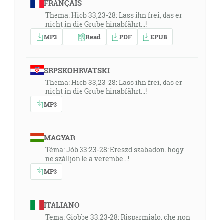
FRANÇAIS
Thema: Hiob 33,23-28: Lass ihn frei, das er
nicht in die Grube hinabfährt...!
MP3
Read
PDF
EPUB
SRPSKOHRVATSKI
Thema: Hiob 33,23-28: Lass ihn frei, das er
nicht in die Grube hinabfährt...!
MP3
MAGYAR
Téma: Jób 33:23-28: Ereszd szabadon, hogy
ne szálljon le a verembe...!
MP3
ITALIANO
Tema: Giobbe 33,23-28: Risparmialo, che non