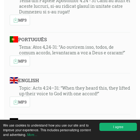
Tema din Faptele Apostolilor 4:24 - 31 Cand au auzit ei
aceste lucruri, si-au ridicat glasul in unitate catre
Dumnezeu si s-au rugat!
MP3
PORTUGUÊS
Tema: Atos 4,24-31: “Ao ouvirem isso, todos, de
comum acordo, levantaram a voz a Deus e oraram!”
MP3
ENGLISH
Topic: Acts 4:24–31: “When they heard this, they lifted
up their voice to God with one accord!”
MP3
DEUTSCH
We use cookies to understand how you use our site and to
I agree
Thema: Apg. 4,24-31: Als jene es vernommen hatten,
improve your experience. This includes personalizing content
erhoben sie einmütig ihre Stimme zu Gott und
and advertising.
More...