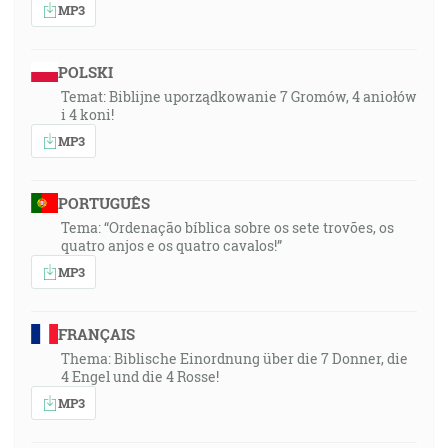
MP3
POLSKI
Temat: Biblijne uporządkowanie 7 Gromów, 4 aniołów
i 4 koni!
MP3
PORTUGUÊS
Tema: “Ordenação bíblica sobre os sete trovões, os
quatro anjos e os quatro cavalos!”
MP3
FRANÇAIS
Thema: Biblische Einordnung über die 7 Donner, die
4 Engel und die 4 Rosse!
MP3