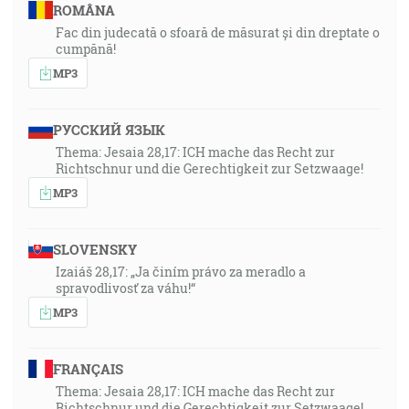
ROMÂNA
Fac din judecată o sfoară de măsurat și din dreptate o
cumpănă!
MP3
РУССКИЙ ЯЗЫК
Thema: Jesaia 28,17: ICH mache das Recht zur
Richtschnur und die Gerechtigkeit zur Setzwaage!
MP3
SLOVENSKY
Izaiáš 28,17: „Ja činím právo za meradlo a
spravodlivosť za váhu!“
MP3
FRANÇAIS
Thema: Jesaia 28,17: ICH mache das Recht zur
Richtschnur und die Gerechtigkeit zur Setzwaage!