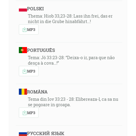
POLSKI
Thema: Hiob 33,23-28: Lass ihn frei, das er
nicht in die Grube hinabfährt...!
MP3
PORTUGUÊS
Tema: Jó 33:23-28: “Deixa-o ir, para que não
desça à cova...!”
MP3
ROMÂNA
Tema din Iov 33:23 - 28: Elibereaza-l, ca sa nu
se pogoare in groapa.
MP3
РУССКИЙ ЯЗЫК