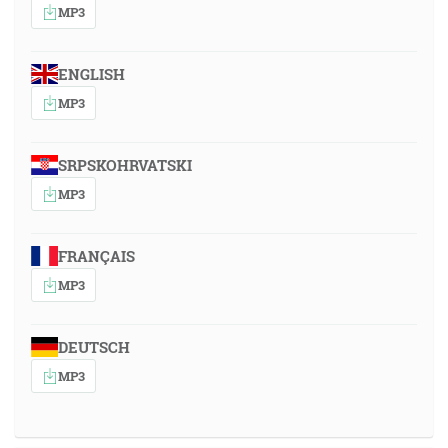
MP3
ENGLISH
MP3
SRPSKOHRVATSKI
MP3
FRANÇAIS
MP3
DEUTSCH
MP3