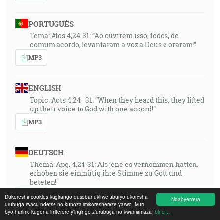
PORTUGUÊS
Tema: Atos 4,24-31: “Ao ouvirem isso, todos, de
comum acordo, levantaram a voz a Deus e oraram!”
MP3
ENGLISH
Topic: Acts 4:24–31: “When they heard this, they lifted
up their voice to God with one accord!”
MP3
DEUTSCH
Thema: Apg. 4,24-31: Als jene es vernommen hatten,
erhoben sie einmütig ihre Stimme zu Gott und
beteten!
MP3
Dukoresha cookies kugirango dusobanukirwe uburyo ukoresha
Ndabyemera
urubuga rwacu ndetse no kunoza imikoreshereze yarwo. Muri
byo harimo kugena imiterere y'ingingo z'urubuga no kwamamaza
Ibindi...