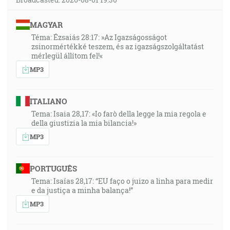
MAGYAR
Téma: Ézsaiás 28:17: »Az Igazságosságot
zsinormértékké teszem, és az igazságszolgáltatást
mérlegül állítom fel!«
MP3
ITALIANO
Tema: Isaia 28,17: «Io farò della legge la mia regola e
della giustizia la mia bilancia!»
MP3
PORTUGUÊS
Tema: Isaías 28,17: “EU faço o juizo a linha para medir
e da justiça a minha balança!”
MP3