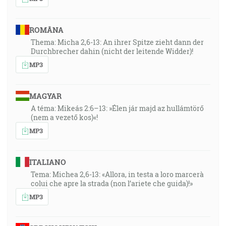
ROMÂNA
Thema: Micha 2,6-13: An ihrer Spitze zieht dann der
Durchbrecher dahin (nicht der leitende Widder)!
MP3
MAGYAR
A téma: Mikeás 2:6–13: »Élen jár majd az hullámtörő
(nem a vezető kos)«!
MP3
ITALIANO
Tema: Michea 2,6-13: «Allora, in testa a loro marcerà
colui che apre la strada (non l’ariete che guida)!»
MP3