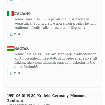
ITALIANO
Tema: Isaia 30,8-13: «La parola di Dio si rivolse ai
veggenti, ai Suoi profeti, e non ai figli ribelli che non
vogliono obbedire alle istruzioni del Signore!»
MP3
MAGYAR
Téma: Ézsaiás 30:8–13: »Az Isten Igéje a látnokokhoz,
az Ő prófétáihoz intéződött, nem pedig a félresikerült
fiakhoz, akik nem akarnak engedelmeskedni az ÚR
utasításainak!«
MP3
1991-06-01 19:30, Krefeld, Germany, Missions-
Zentrum
Broadcasted: 2026-08-01 19:30