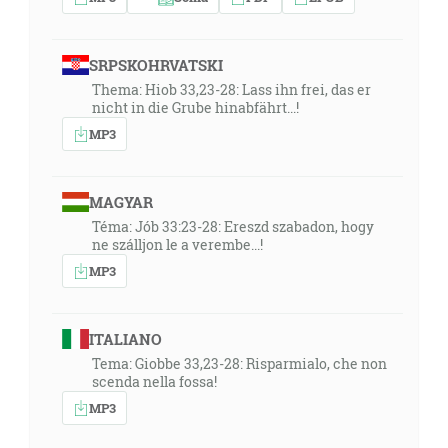
SRPSKOHRVATSKI
Thema: Hiob 33,23-28: Lass ihn frei, das er
nicht in die Grube hinabfährt...!
MP3
MAGYAR
Téma: Jób 33:23-28: Ereszd szabadon, hogy
ne szálljon le a verembe...!
MP3
ITALIANO
Tema: Giobbe 33,23-28: Risparmialo, che non
scenda nella fossa!
MP3