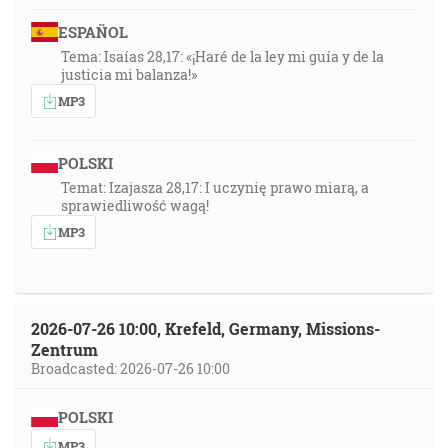
ESPAÑOL
Tema: Isaías 28,17: «¡Haré de la ley mi guía y de la
justicia mi balanza!»
MP3
POLSKI
Temat: Izajasza 28,17: I uczynię prawo miarą, a
sprawiedliwość wagą!
MP3
2026-07-26 10:00, Krefeld, Germany, Missions-
Zentrum
Broadcasted: 2026-07-26 10:00
POLSKI
MP3