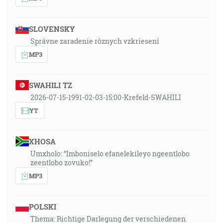
SLOVENSKY
Správne zaradenie rôznych vzkriesení
MP3
SWAHILI TZ
2026-07-15-1991-02-03-15:00-Krefeld-SWAHILI
YT
XHOSA
Umxholo: “Imboniselo efanelekileyo ngeentlobo
zeentlobo zovuko!”
MP3
POLSKI
Thema: Richtige Darlegung der verschiedenen