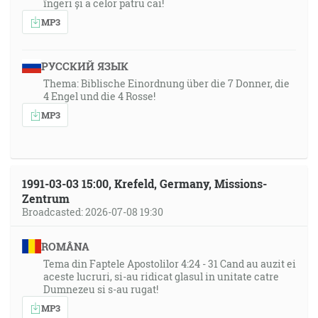
îngeri și a celor patru cai!
MP3
РУССКИЙ ЯЗЫК
Thema: Biblische Einordnung über die 7 Donner, die
4 Engel und die 4 Rosse!
MP3
1991-03-03 15:00, Krefeld, Germany, Missions-
Zentrum
Broadcasted: 2026-07-08 19:30
ROMÂNA
Tema din Faptele Apostolilor 4:24 - 31 Cand au auzit ei
aceste lucruri, si-au ridicat glasul in unitate catre
Dumnezeu si s-au rugat!
MP3