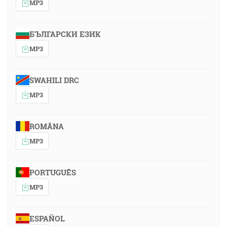
MP3
БЪЛГАРСКИ ЕЗИК
MP3
SWAHILI DRC
MP3
ROMÂNA
MP3
PORTUGUÊS
MP3
ESPAÑOL