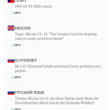
ČESKY
1991-02-03-1000-czech
MP3
ENGLISH
Topic: Micah 2:6–13: “The breaker (not the leading
ram) is come up before them!”
MP3
SLOVENSKY
Mi 2:13: Kliesniteľ pôjde pred nimi hore; preboria sa a
prejdú…
MP3
РУССКИЙ ЯЗЫК
Thema: Micha 2,6-13: An ihrer Spitze zieht dann der
Durchbrecher dahin (nicht der leitende Widder)!
MP3