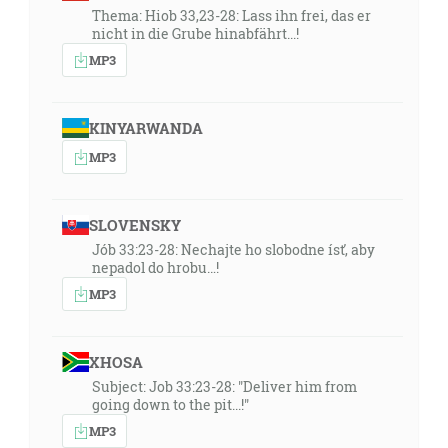
Thema: Hiob 33,23-28: Lass ihn frei, das er
nicht in die Grube hinabfährt...!
MP3
KINYARWANDA
MP3
SLOVENSKY
Jób 33:23-28: Nechajte ho slobodne ísť, aby
nepadol do hrobu…!
MP3
XHOSA
Subject: Job 33:23-28: "Deliver him from
going down to the pit...!"
MP3