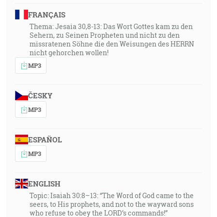
FRANÇAIS
Thema: Jesaia 30,8-13: Das Wort Gottes kam zu den
Sehern, zu Seinen Propheten und nicht zu den
missratenen Söhne die den Weisungen des HERRN
nicht gehorchen wollen!
MP3
ČESKY
MP3
ESPAÑOL
MP3
ENGLISH
Topic: Isaiah 30:8–13: “The Word of God came to the
seers, to His prophets, and not to the wayward sons
who refuse to obey the LORD’s commands!”