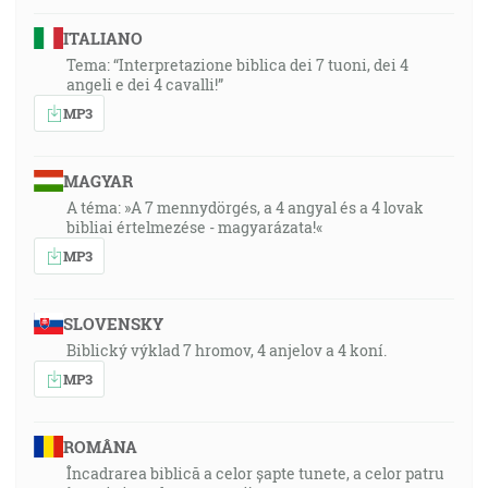
ITALIANO
Tema: “Interpretazione biblica dei 7 tuoni, dei 4
angeli e dei 4 cavalli!”
MP3
MAGYAR
A téma: »A 7 mennydörgés, a 4 angyal és a 4 lovak
bibliai értelmezése - magyarázata!«
MP3
SLOVENSKY
Biblický výklad 7 hromov, 4 anjelov a 4 koní.
MP3
ROMÂNA
Încadrarea biblică a celor șapte tunete, a celor patru