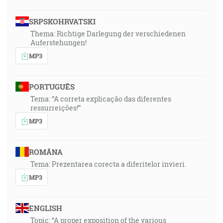
SRPSKOHRVATSKI
Thema: Richtige Darlegung der verschiedenen
Auferstehungen!
MP3
PORTUGUÊS
Tema: “A correta explicação das diferentes
ressurreições!”
MP3
ROMÂNA
Tema: Prezentarea corecta a diferitelor invieri.
MP3
ENGLISH
Topic: “A proper exposition of the various