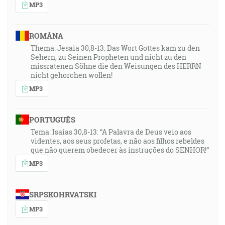
MP3
ROMÂNA
Thema: Jesaia 30,8-13: Das Wort Gottes kam zu den
Sehern, zu Seinen Propheten und nicht zu den
missratenen Söhne die den Weisungen des HERRN
nicht gehorchen wollen!
MP3
PORTUGUÊS
Tema: Isaías 30,8-13: “A Palavra de Deus veio aos
videntes, aos seus profetas, e não aos filhos rebeldes
que não querem obedecer às instruções do SENHOR!”
MP3
SRPSKOHRVATSKI
MP3