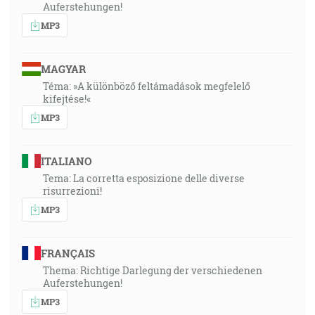
Auferstehungen!
MP3
MAGYAR
Téma: »A különböző feltámadások megfelelő
kifejtése!«
MP3
ITALIANO
Tema: La corretta esposizione delle diverse
risurrezioni!
MP3
FRANÇAIS
Thema: Richtige Darlegung der verschiedenen
Auferstehungen!
MP3