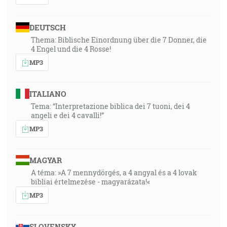
DEUTSCH
Thema: Biblische Einordnung über die 7 Donner, die
4 Engel und die 4 Rosse!
MP3
ITALIANO
Tema: “Interpretazione biblica dei 7 tuoni, dei 4
angeli e dei 4 cavalli!”
MP3
MAGYAR
A téma: »A 7 mennydörgés, a 4 angyal és a 4 lovak
bibliai értelmezése - magyarázata!«
MP3
SLOVENSKY