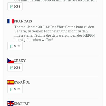
que não querem obedecer às instruções do SENHOR!”
MP3
FRANÇAIS
Thema: Jesaia 30,8-13: Das Wort Gottes kam zu den
Sehern, zu Seinen Propheten und nicht zu den
missratenen Söhne die den Weisungen des HERRN
nicht gehorchen wollen!
MP3
ČESKY
MP3
ESPAÑOL
MP3
ENGLISH