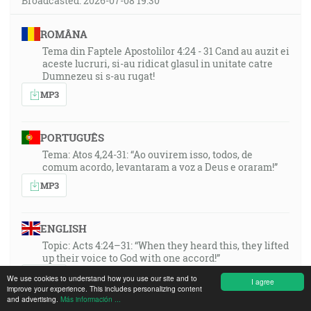
Broadcasted: 2026-07-08 19:30
ROMÂNA
Tema din Faptele Apostolilor 4:24 - 31 Cand au auzit ei
aceste lucruri, si-au ridicat glasul in unitate catre
Dumnezeu si s-au rugat!
MP3
PORTUGUÊS
Tema: Atos 4,24-31: “Ao ouvirem isso, todos, de
comum acordo, levantaram a voz a Deus e oraram!”
MP3
ENGLISH
Topic: Acts 4:24–31: “When they heard this, they lifted
up their voice to God with one accord!”
MP3
We use cookies to understand how you use our site and to
I agree
improve your experience. This includes personalizing content
and advertising.
Más información ...