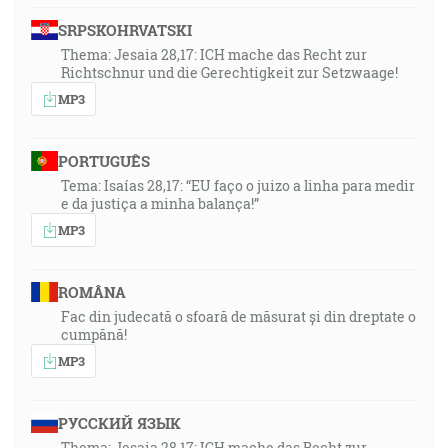
SRPSKOHRVATSKI
Thema: Jesaia 28,17: ICH mache das Recht zur
Richtschnur und die Gerechtigkeit zur Setzwaage!
MP3
PORTUGUÊS
Tema: Isaías 28,17: “EU faço o juizo a linha para medir
e da justiça a minha balança!”
MP3
ROMÂNA
Fac din judecată o sfoară de măsurat și din dreptate o
cumpănă!
MP3
РУССКИЙ ЯЗЫК
Thema: Jesaia 28,17: ICH mache das Recht zur