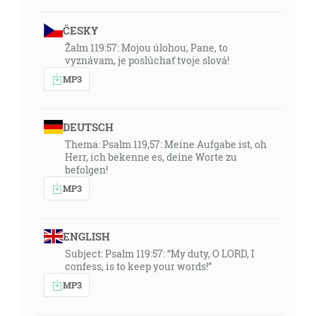
ČESKY
Žalm 119:57: Mojou úlohou, Pane, to
vyznávam, je poslúchať tvoje slová!
MP3
DEUTSCH
Thema: Psalm 119,57: Meine Aufgabe ist, oh
Herr, ich bekenne es, deine Worte zu
befolgen!
MP3
ENGLISH
Subject: Psalm 119:57: “My duty, O LORD, I
confess, is to keep your words!”
MP3