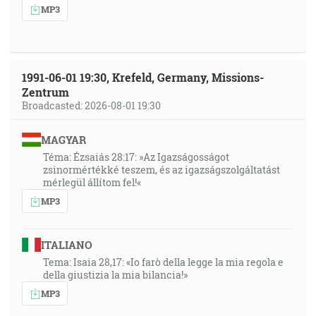
MP3
1991-06-01 19:30, Krefeld, Germany, Missions-
Zentrum
Broadcasted: 2026-08-01 19:30
MAGYAR
Téma: Ézsaiás 28:17: »Az Igazságosságot
zsinormértékké teszem, és az igazságszolgáltatást
mérlegül állítom fel!«
MP3
ITALIANO
Tema: Isaia 28,17: «Io farò della legge la mia regola e
della giustizia la mia bilancia!»
MP3