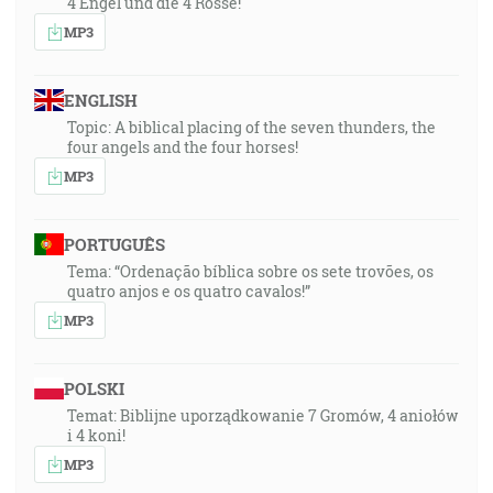
4 Engel und die 4 Rosse!
MP3
ENGLISH
Topic: A biblical placing of the seven thunders, the
four angels and the four horses!
MP3
PORTUGUÊS
Tema: “Ordenação bíblica sobre os sete trovões, os
quatro anjos e os quatro cavalos!”
MP3
POLSKI
Temat: Biblijne uporządkowanie 7 Gromów, 4 aniołów
i 4 koni!
MP3