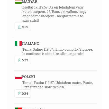
MAGYAR
Zsoltárok 119:57: Az én feladatom vagy
kötelességem, ó URam, azt vallom, hogy
engedelmeskedjem - megtartsam a te
szavaidat!
MP3
ITALIANO
Tema: Salmo 119,57: Il mio compito, Signore,
lo confesso, è obbedire alle tue parole!
MP3
POLSKI
Temat: Psalm 119,57: Udziałem moim, Panie,
Przestrzegać słów twoich.
MP3