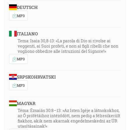
DEUTSCH
MP3
ITALIANO
Tema: Isaia 30,8-13: «La parola di Dio si rivolse ai
veggenti, ai Suoi profeti, e non ai figli ribelli che non
vogliono obbedire alle istruzioni del Signore!»
MP3
SRPSKOHRVATSKI
MP3
MAGYAR
Téma: Ézsaiás 30:8–13: »Az Isten Igéje a látnokokhoz,
az Ő prófétáihoz intéződött, nem pedig a félresikerült
fiakhoz, akik nem akarnak engedelmeskedni az ÚR
utasításainak!«