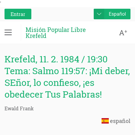
'
Entrar
Español
Misión Popular Libre
A
+
Krefeld
Krefeld, 11. 2. 1984 / 19:30
Tema: Salmo 119:57: ¡Mi deber,
SEñor, lo confieso, ¡es
obedecer Tus Palabras!
Ewald Frank
español