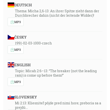
DEUTSCH
Thema: Micha 2,6-13: An ihrer Spitze zieht dann der
Durchbrecher dahin (nicht der leitende Widder)!
MP3
ČESKY
1991-02-03-1000-czech
MP3
ENGLISH
Topic: Micah 2:6–13: “The breaker (not the leading
ram) is come up before them!”
MP3
SLOVENSKY
Mi 2:13: Kliesniteľ pôjde pred nimi hore; preboria sa a
prejdú…