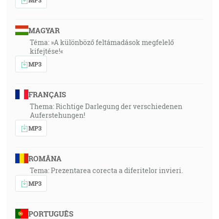
MAGYAR
Téma: »A különböző feltámadások megfelelő
kifejtése!«
MP3
FRANÇAIS
Thema: Richtige Darlegung der verschiedenen
Auferstehungen!
MP3
ROMÂNA
Tema: Prezentarea corecta a diferitelor invieri.
MP3
PORTUGUÊS