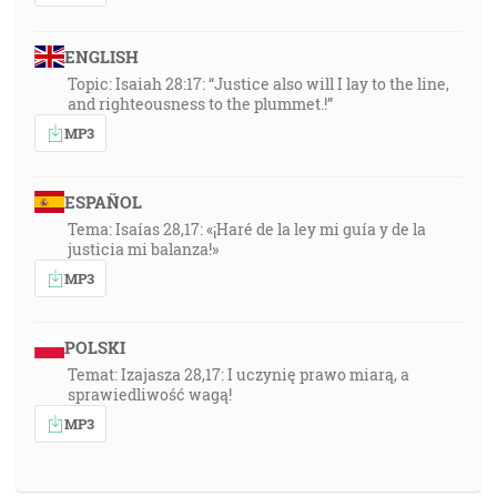
ENGLISH
Topic: Isaiah 28:17: “Justice also will I lay to the line,
and righteousness to the plummet.!”
MP3
ESPAÑOL
Tema: Isaías 28,17: «¡Haré de la ley mi guía y de la
justicia mi balanza!»
MP3
POLSKI
Temat: Izajasza 28,17: I uczynię prawo miarą, a
sprawiedliwość wagą!
MP3