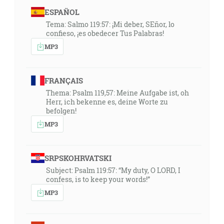
ESPAÑOL
Tema: Salmo 119:57: ¡Mi deber, SEñor, lo
confieso, ¡es obedecer Tus Palabras!
MP3
FRANÇAIS
Thema: Psalm 119,57: Meine Aufgabe ist, oh
Herr, ich bekenne es, deine Worte zu
befolgen!
MP3
SRPSKOHRVATSKI
Subject: Psalm 119:57: “My duty, O LORD, I
confess, is to keep your words!”
MP3