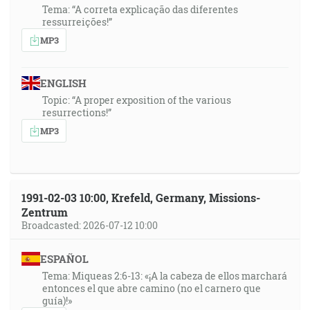
Tema: “A correta explicação das diferentes
ressurreições!”
MP3
ENGLISH
Topic: “A proper exposition of the various
resurrections!”
MP3
1991-02-03 10:00, Krefeld, Germany, Missions-
Zentrum
Broadcasted: 2026-07-12 10:00
ESPAÑOL
Tema: Miqueas 2:6-13: «¡A la cabeza de ellos marchará
entonces el que abre camino (no el carnero que
guía)!»