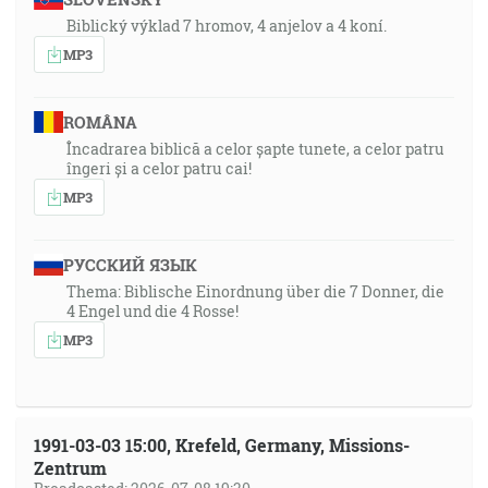
Biblický výklad 7 hromov, 4 anjelov a 4 koní.
MP3
ROMÂNA
Încadrarea biblică a celor șapte tunete, a celor patru
îngeri și a celor patru cai!
MP3
РУССКИЙ ЯЗЫК
Thema: Biblische Einordnung über die 7 Donner, die
4 Engel und die 4 Rosse!
MP3
1991-03-03 15:00, Krefeld, Germany, Missions-
Zentrum