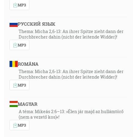
MP3
РУССКИЙ ЯЗЫК
Thema: Micha 2,6-13: An ihrer Spitze zieht dann der
Durchbrecher dahin (nicht der leitende Widder)!
MP3
ROMÂNA
Thema: Micha 2,6-13: An ihrer Spitze zieht dann der
Durchbrecher dahin (nicht der leitende Widder)!
MP3
MAGYAR
A téma: Mikeás 2:6–13: »Élen jár majd az hullámtörő
(nem a vezető kos)«!
MP3