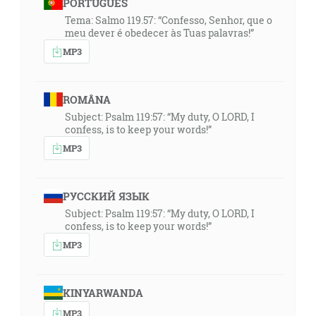
PORTUGUÊS
Tema: Salmo 119.57: “Confesso, Senhor, que o
meu dever é obedecer às Tuas palavras!”
MP3
ROMÂNA
Subject: Psalm 119:57: “My duty, O LORD, I
confess, is to keep your words!”
MP3
РУССКИЙ ЯЗЫК
Subject: Psalm 119:57: “My duty, O LORD, I
confess, is to keep your words!”
MP3
KINYARWANDA
MP3